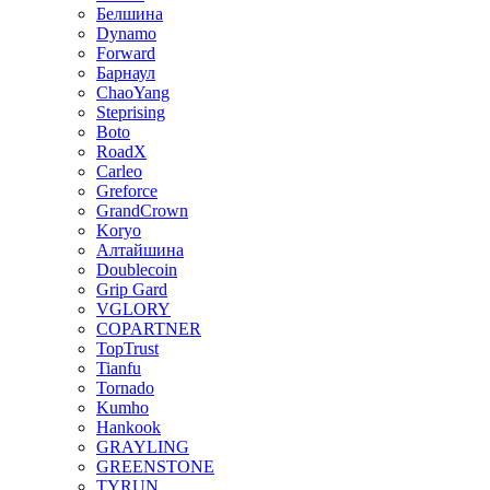
Белшина
Dynamo
Forward
Барнаул
ChaoYang
Steprising
Boto
RoadX
Carleo
Greforce
GrandCrown
Koryo
Алтайшина
Doublecoin
Grip Gard
VGLORY
COPARTNER
TopTrust
Tianfu
Tornado
Kumho
Hankook
GRAYLING
GREENSTONE
TYRUN