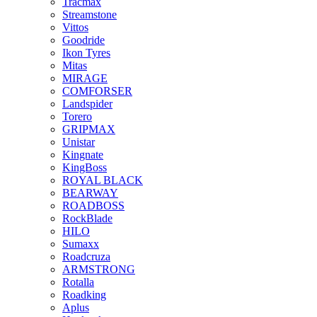
Tracmax
Streamstone
Vittos
Goodride
Ikon Tyres
Mitas
MIRAGE
COMFORSER
Landspider
Torero
GRIPMAX
Unistar
Kingnate
KingBoss
ROYAL BLACK
BEARWAY
ROADBOSS
RockBlade
HILO
Sumaxx
Roadcruza
ARMSTRONG
Rotalla
Roadking
Aplus