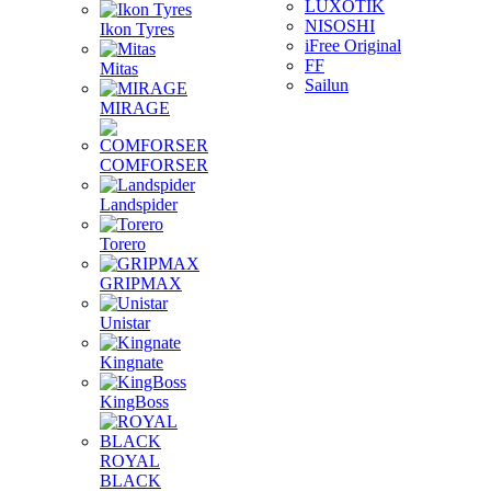
LUXOTIK
NISOSHI
Ikon Tyres
iFree Original
FF
Mitas
Sailun
MIRAGE
COMFORSER
Landspider
Torero
GRIPMAX
Unistar
Kingnate
KingBoss
ROYAL
BLACK