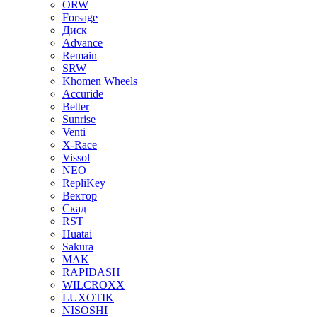
ORW
Forsage
Диск
Advance
Remain
SRW
Khomen Wheels
Accuride
Better
Sunrise
Venti
X-Race
Vissol
NEO
RepliKey
Вектор
Скад
RST
Huatai
Sakura
MAK
RAPIDASH
WILCROXX
LUXOTIK
NISOSHI