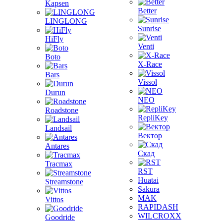
Kapsen
Better
LINGLONG
Sunrise
HiFly
Venti
Boto
X-Race
Bars
Vissol
Durun
NEO
Roadstone
RepliKey
Landsail
Вектор
Antares
Скад
Tracmax
RST
Huatai
Streamstone
Sakura
MAK
Vittos
RAPIDASH
WILCROXX
Goodride