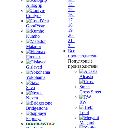
14"
Autogrip
15"
16"
Contyre
17"
18"
GoodYear
19"
20"
Kumho
21"
22"
Matador
Все
производители
Firemax
Популярные
производители
Gislaved
Alcasta
Yokohama
Sava
Cross Street
Nexen
RW
Bridgestone
Trebl
Барнаул
Megami