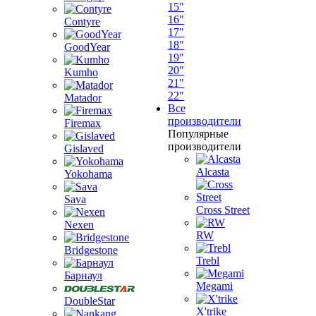
15"
16"
Contyre
17"
18"
GoodYear
19"
20"
Kumho
21"
22"
Matador
Все
производители
Firemax
Популярные
производители
Gislaved
Alcasta
Yokohama
Sava
Cross Street
Nexen
RW
Bridgestone
Trebl
Барнаул
Megami
DoubleStar
X'trike