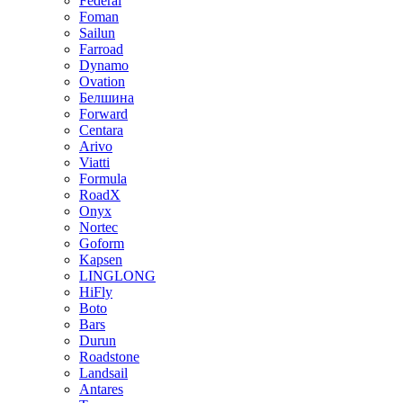
Federal
Foman
Sailun
Farroad
Dynamo
Ovation
Белшина
Forward
Centara
Arivo
Viatti
Formula
RoadX
Onyx
Nortec
Goform
Kapsen
LINGLONG
HiFly
Boto
Bars
Durun
Roadstone
Landsail
Antares