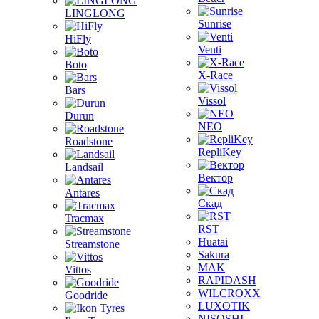
LINGLONG
Sunrise
HiFly
Venti
Boto
X-Race
Bars
Vissol
Durun
NEO
Roadstone
RepliKey
Landsail
Вектор
Antares
Скад
Tracmax
RST
Huatai
Streamstone
Sakura
MAK
Vittos
RAPIDASH
WILCROXX
Goodride
LUXOTIK
NISOSHI