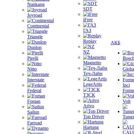
Nankang
SDT
Joyroad
iFree
Continental
ГАЗ
Triangle
Replay
АКБ
Dunlop
NZ
Pirelli
Bosc
Magnetto
Nitto
Globa
Теч-Лайн
Interstate
LegeArtis
Inci
Federal
Formu
ТЗСК
Foman
Volt
Arivo
Sailun
Top Driver
Tungs
Farroad
Hartung
CAU
Dynamo