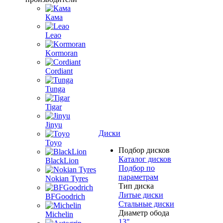
Кама
Leao
Kormoran
Cordiant
Tunga
Tigar
Jinyu
Диски
Toyo
Подбор дисков
Каталог дисков
BlackLion
Подбор по
параметрам
Nokian Tyres
Тип диска
Литые диски
BFGoodrich
Стальные диски
Диаметр обода
Michelin
13"