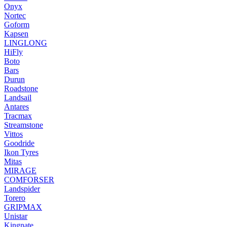
Onyx
Nortec
Goform
Kapsen
LINGLONG
HiFly
Boto
Bars
Durun
Roadstone
Landsail
Antares
Tracmax
Streamstone
Vittos
Goodride
Ikon Tyres
Mitas
MIRAGE
COMFORSER
Landspider
Torero
GRIPMAX
Unistar
Kingnate