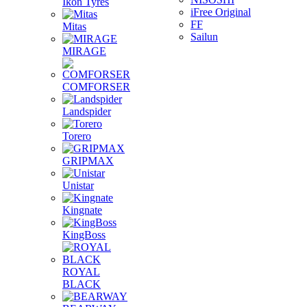
Ikon Tyres
iFree Original
FF
Mitas
Sailun
MIRAGE
COMFORSER
Landspider
Torero
GRIPMAX
Unistar
Kingnate
KingBoss
ROYAL
BLACK