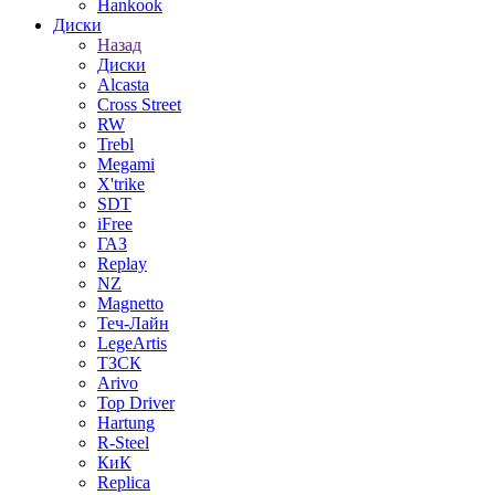
Hankook
Диски
Назад
Диски
Alcasta
Cross Street
RW
Trebl
Megami
X'trike
SDT
iFree
ГАЗ
Replay
NZ
Magnetto
Теч-Лайн
LegeArtis
ТЗСК
Arivo
Top Driver
Hartung
R-Steel
КиК
Replica