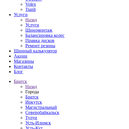
Volex
Tianli
Услуги
Назад
Услуги
Шиномонтаж
Балансировка колес
Правка дисков
Ремонт резины
Шинный калькулятор
Акции
Магазины
Контакты
Блог
Братск
Назад
Города
Братск
Иркутск
Магистральный
Северобайкальск
Тулун
Усть-Илимск
Усть-Кут