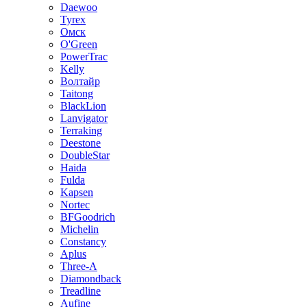
Daewoo
Tyrex
Омск
O'Green
PowerTrac
Kelly
Волтайр
Taitong
BlackLion
Lanvigator
Terraking
Deestone
DoubleStar
Haida
Fulda
Kapsen
Nortec
BFGoodrich
Michelin
Constancy
Aplus
Three-A
Diamondback
Treadline
Aufine