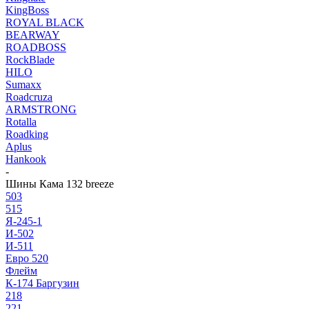
KingBoss
ROYAL BLACK
BEARWAY
ROADBOSS
RockBlade
HILO
Sumaxx
Roadcruza
ARMSTRONG
Rotalla
Roadking
Aplus
Hankook
-
Шины Кама 132 breeze
503
515
Я-245-1
И-502
И-511
Евро 520
Флейм
К-174 Баргузин
218
221