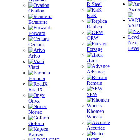
R-Steel
Акте
Ovation
КиК
Белшина
VAR
Replica
Forward
ORW
Next
Centara
Level
Forsage
Arivo
Диск
Viatti
Advance
Formula
Remain
RoadX
SRW
Onyx
Khomen
Nortec
Wheels
Goform
Accuride
Kapsen
Better