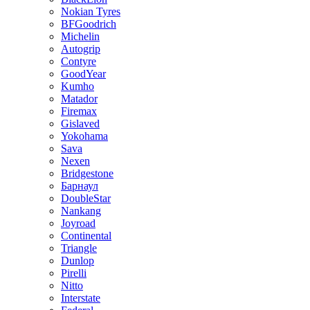
Nokian Tyres
BFGoodrich
Michelin
Autogrip
Contyre
GoodYear
Kumho
Matador
Firemax
Gislaved
Yokohama
Sava
Nexen
Bridgestone
Барнаул
DoubleStar
Nankang
Joyroad
Continental
Triangle
Dunlop
Pirelli
Nitto
Interstate