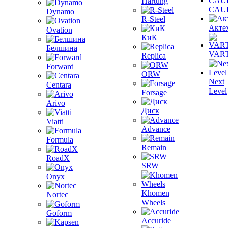
Hartung
CAU
Dynamo
R-Steel
Акте
Ovation
КиК
Белшина
VAR
Replica
Forward
ORW
Next
Centara
Level
Forsage
Arivo
Диск
Viatti
Advance
Formula
Remain
RoadX
SRW
Onyx
Khomen
Nortec
Wheels
Goform
Accuride