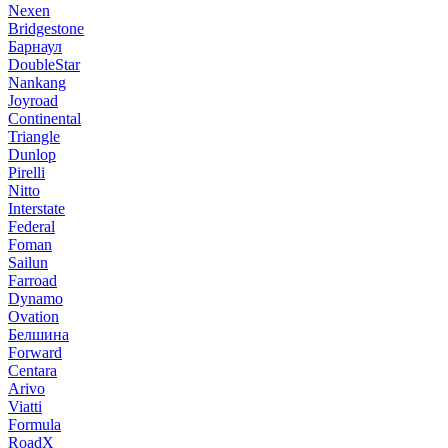
Nexen
Bridgestone
Барнаул
DoubleStar
Nankang
Joyroad
Continental
Triangle
Dunlop
Pirelli
Nitto
Interstate
Federal
Foman
Sailun
Farroad
Dynamo
Ovation
Белшина
Forward
Centara
Arivo
Viatti
Formula
RoadX