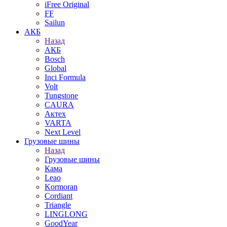
iFree Original
FF
Sailun
АКБ
Назад
АКБ
Bosch
Global
Inci Formula
Volt
Tungstone
CAURA
Актех
VARTA
Next Level
Грузовые шины
Назад
Грузовые шины
Кама
Leao
Kormoran
Cordiant
Triangle
LINGLONG
GoodYear