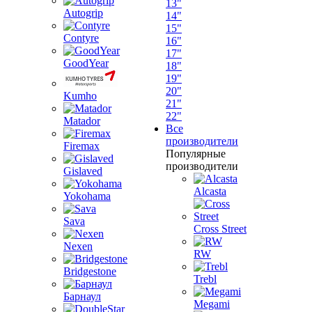
13"
Autogrip
14"
15"
Contyre
16"
17"
GoodYear
18"
19"
20"
Kumho
21"
22"
Matador
Все
производители
Firemax
Популярные
производители
Gislaved
Alcasta
Yokohama
Sava
Cross Street
Nexen
RW
Bridgestone
Trebl
Барнаул
Megami