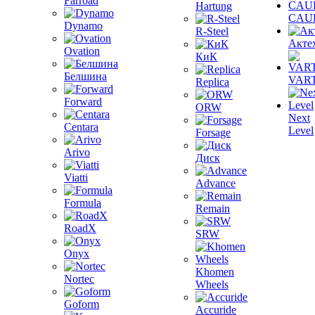
Farroad
Hartung
CAU
Dynamo
R-Steel
Акте
Ovation
КиК
Белшина
VAR
Replica
Forward
ORW
Next
Centara
Level
Forsage
Arivo
Диск
Viatti
Advance
Formula
Remain
RoadX
SRW
Onyx
Khomen
Nortec
Wheels
Goform
Accuride