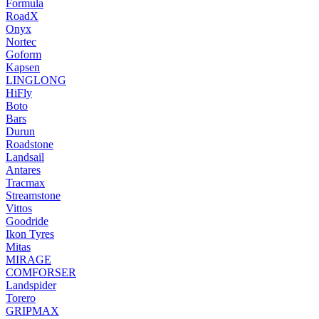
Formula
RoadX
Onyx
Nortec
Goform
Kapsen
LINGLONG
HiFly
Boto
Bars
Durun
Roadstone
Landsail
Antares
Tracmax
Streamstone
Vittos
Goodride
Ikon Tyres
Mitas
MIRAGE
COMFORSER
Landspider
Torero
GRIPMAX