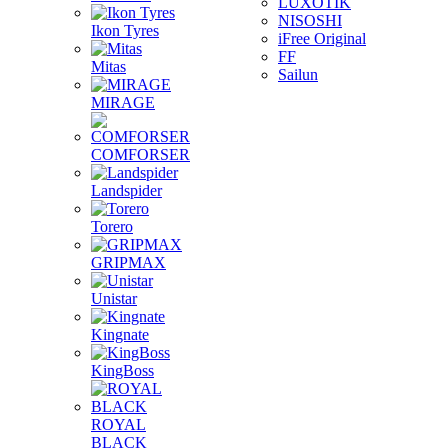
LUXOTIK
NISOSHI
Ikon Tyres
iFree Original
FF
Mitas
Sailun
MIRAGE
COMFORSER
Landspider
Torero
GRIPMAX
Unistar
Kingnate
KingBoss
ROYAL
BLACK