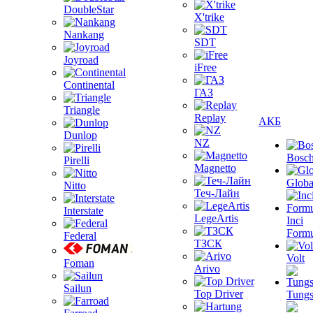
DoubleStar
X'trike
Nankang
SDT
Joyroad
iFree
Continental
ГАЗ
Triangle
Replay
АКБ
Dunlop
NZ
Bosc
Pirelli
Magnetto
Globa
Nitto
Теч-Лайн
Interstate
LegeArtis
Inci
Formu
Federal
ТЗСК
Volt
Foman
Arivo
Sailun
Top Driver
Tungs