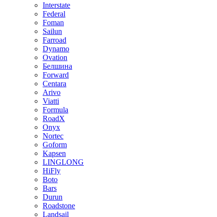
Interstate
Federal
Foman
Sailun
Farroad
Dynamo
Ovation
Белшина
Forward
Centara
Arivo
Viatti
Formula
RoadX
Onyx
Nortec
Goform
Kapsen
LINGLONG
HiFly
Boto
Bars
Durun
Roadstone
Landsail