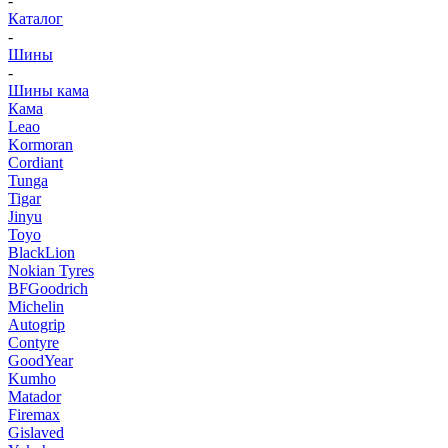
-
Каталог
-
Шины
-
Шины кама
Кама
Leao
Kormoran
Cordiant
Tunga
Tigar
Jinyu
Toyo
BlackLion
Nokian Tyres
BFGoodrich
Michelin
Autogrip
Contyre
GoodYear
Kumho
Matador
Firemax
Gislaved