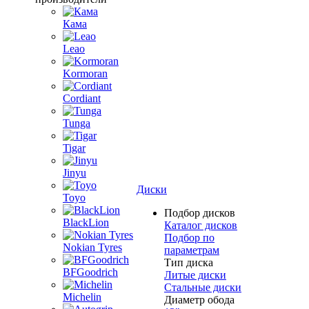
Кама
Leao
Kormoran
Cordiant
Tunga
Tigar
Jinyu
Диски
Toyo
Подбор дисков
BlackLion
Каталог дисков
Подбор по
Nokian Tyres
параметрам
Тип диска
BFGoodrich
Литые диски
Стальные диски
Michelin
Диаметр обода