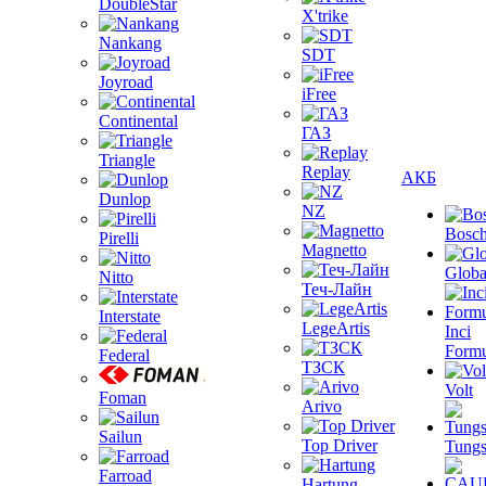
DoubleStar
X'trike
Nankang
SDT
Joyroad
iFree
Continental
ГАЗ
Triangle
Replay
АКБ
Dunlop
NZ
Bosc
Pirelli
Magnetto
Globa
Nitto
Теч-Лайн
Interstate
LegeArtis
Inci
Formu
Federal
ТЗСК
Volt
Foman
Arivo
Sailun
Top Driver
Tungs
Farroad
Hartung