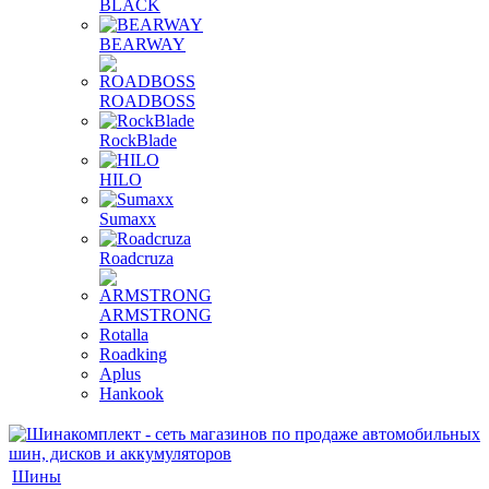
BLACK
BEARWAY
ROADBOSS
RockBlade
HILO
Sumaxx
Roadcruza
ARMSTRONG
Rotalla
Roadking
Aplus
Hankook
Шины