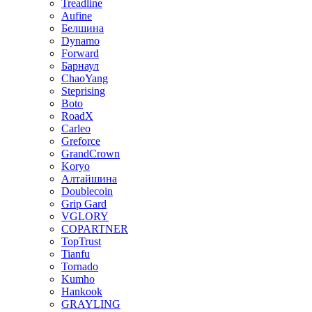
Treadline
Aufine
Белшина
Dynamo
Forward
Барнаул
ChaoYang
Steprising
Boto
RoadX
Carleo
Greforce
GrandCrown
Koryo
Алтайшина
Doublecoin
Grip Gard
VGLORY
COPARTNER
TopTrust
Tianfu
Tornado
Kumho
Hankook
GRAYLING