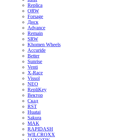
Replica
ORW
Forsage
Диск
Advance
Remain
SRW
Khomen Wheels
Accuride
Better
Sunrise
Venti
X-Race
Vissol
NEO
RepliKey
Вектор
Скад
RST
Huatai
Sakura
MAK
RAPIDASH
WILCROXX