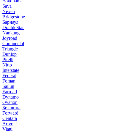
Yokohama
Sava
Nexen
Bridgestone
Барнаул
DoubleStar
Nankang
Joyroad
Continental
Triangle
Dunlop
Pirelli
Nitto
Interstate
Federal
Foman
Sailun
Farroad
Dynamo
Ovation
Белшина
Forward
Centara
Arivo
Viatti