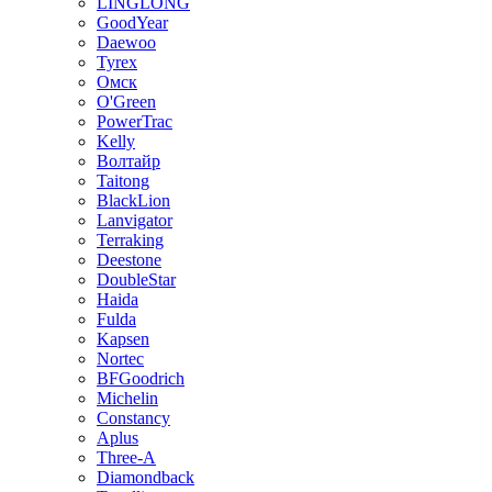
LINGLONG
GoodYear
Daewoo
Tyrex
Омск
O'Green
PowerTrac
Kelly
Волтайр
Taitong
BlackLion
Lanvigator
Terraking
Deestone
DoubleStar
Haida
Fulda
Kapsen
Nortec
BFGoodrich
Michelin
Constancy
Aplus
Three-A
Diamondback