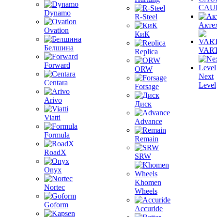
CAU
Dynamo
R-Steel
Акте
Ovation
КиК
Белшина
VAR
Replica
Forward
ORW
Next
Centara
Level
Forsage
Arivo
Диск
Viatti
Advance
Formula
Remain
RoadX
SRW
Onyx
Khomen
Nortec
Wheels
Goform
Accuride