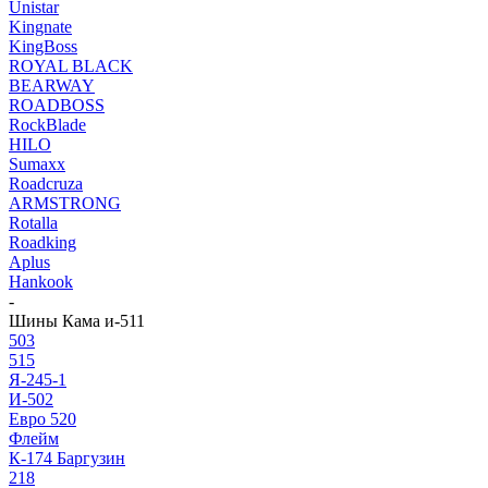
Unistar
Kingnate
KingBoss
ROYAL BLACK
BEARWAY
ROADBOSS
RockBlade
HILO
Sumaxx
Roadcruza
ARMSTRONG
Rotalla
Roadking
Aplus
Hankook
-
Шины Кама и-511
503
515
Я-245-1
И-502
Евро 520
Флейм
К-174 Баргузин
218