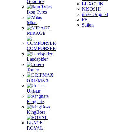
Goodride
LUXOTIK
NISOSHI
Ikon Tyres
iFree Original
FF
Mitas
Sailun
MIRAGE
COMFORSER
Landspider
Torero
GRIPMAX
Unistar
Kingnate
KingBoss
ROYAL