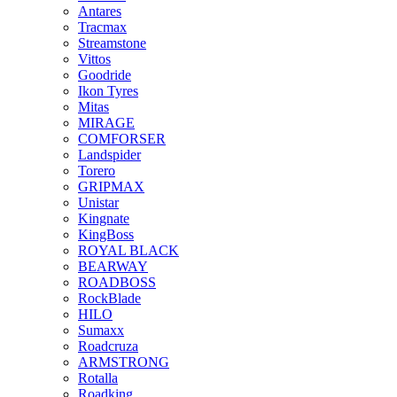
Antares
Tracmax
Streamstone
Vittos
Goodride
Ikon Tyres
Mitas
MIRAGE
COMFORSER
Landspider
Torero
GRIPMAX
Unistar
Kingnate
KingBoss
ROYAL BLACK
BEARWAY
ROADBOSS
RockBlade
HILO
Sumaxx
Roadcruza
ARMSTRONG
Rotalla
Roadking