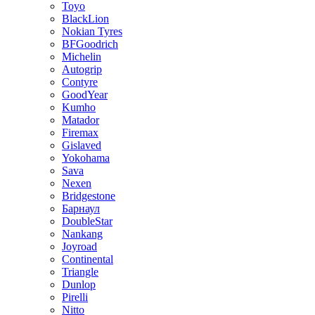
Toyo
BlackLion
Nokian Tyres
BFGoodrich
Michelin
Autogrip
Contyre
GoodYear
Kumho
Matador
Firemax
Gislaved
Yokohama
Sava
Nexen
Bridgestone
Барнаул
DoubleStar
Nankang
Joyroad
Continental
Triangle
Dunlop
Pirelli
Nitto