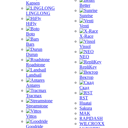
Kapsen
Better
LINGLONG
Sunrise
HiFly
Venti
Boto
X-Race
Bars
Vissol
Durun
NEO
Roadstone
RepliKey
Landsail
Вектор
Antares
Скад
Tracmax
RST
Huatai
Streamstone
Sakura
MAK
Vittos
RAPIDASH
WILCROXX
Goodride