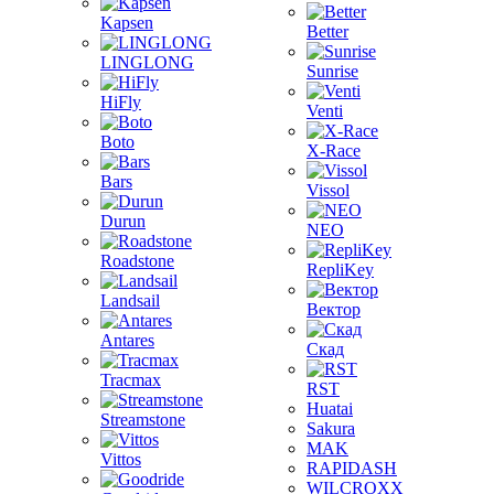
Kapsen
Better
LINGLONG
Sunrise
HiFly
Venti
Boto
X-Race
Bars
Vissol
Durun
NEO
Roadstone
RepliKey
Landsail
Вектор
Antares
Скад
Tracmax
RST
Huatai
Streamstone
Sakura
MAK
Vittos
RAPIDASH
WILCROXX