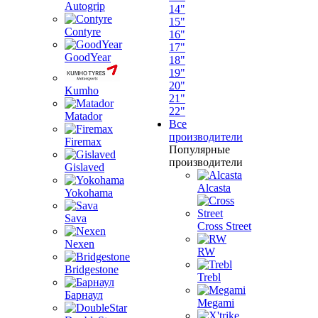
Autogrip
14"
15"
Contyre
16"
17"
GoodYear
18"
19"
20"
Kumho
21"
22"
Matador
Все
производители
Firemax
Популярные
производители
Gislaved
Alcasta
Yokohama
Sava
Cross Street
Nexen
RW
Bridgestone
Trebl
Барнаул
Megami