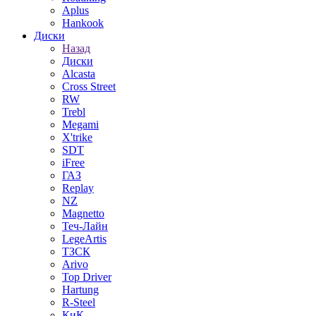
Aplus
Hankook
Диски
Назад
Диски
Alcasta
Cross Street
RW
Trebl
Megami
X'trike
SDT
iFree
ГАЗ
Replay
NZ
Magnetto
Теч-Лайн
LegeArtis
ТЗСК
Arivo
Top Driver
Hartung
R-Steel
КиК