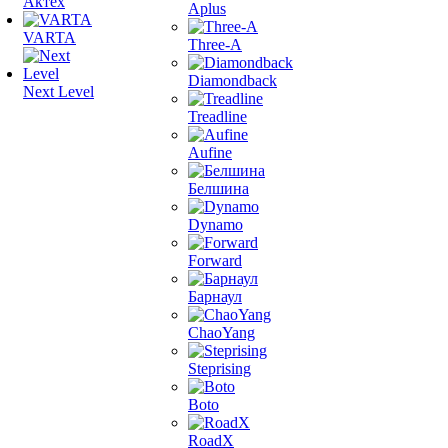
Актех
Aplus
VARTA
Three-A
Diamondback
Next Level
Treadline
Aufine
Белшина
Dynamo
Forward
Барнаул
ChaoYang
Steprising
Boto
RoadX