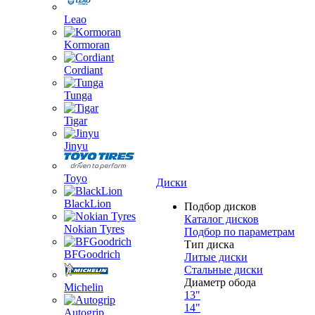
Leao
Kormoran
Cordiant
Tunga
Tigar
Jinyu
Toyo
Диски
BlackLion
Подбор дисков
Каталог дисков
Nokian Tyres
Подбор по параметрам
Тип диска
BFGoodrich
Литые диски
Стальные диски
Диаметр обода
Michelin
13"
14"
Autogrip