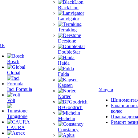
BlackLion
Lanvigator
Terraking
Deestone
КБ
DoubleStar
Bosch
Haida
Global
Fulda
Kapsen
Inci Formula
Услуги
Nortec
Шиномонта
Volt
Балансировк
BFGoodrich
колес
Tungstone
Правка диск
Michelin
Ремонт рези
CAURA
Constancy