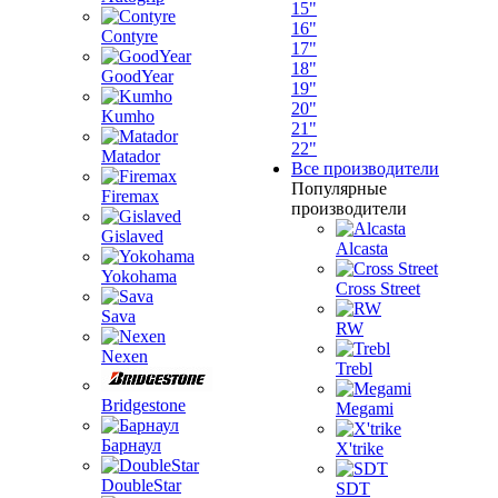
15"
16"
Contyre
17"
18"
GoodYear
19"
20"
Kumho
21"
22"
Matador
Все производители
Популярные
Firemax
производители
Gislaved
Alcasta
Yokohama
Cross Street
Sava
RW
Nexen
Trebl
Bridgestone
Megami
Барнаул
X'trike
DoubleStar
SDT