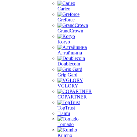
Carleo
Greforce
GrandCrown
Koryo
Алтайшина
Doublecoin
Grip Gard
VGLORY
COPARTNER
TopTrust
Tianfu
Tornado
Kumho