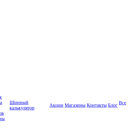
ж
а
Шинный
Все
Акции
Магазины
Контакты
Блог
калькулятор
ов
ны