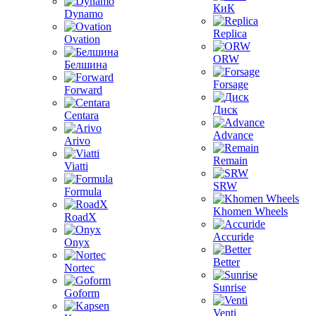
КиК
Dynamo
Replica
Ovation
ORW
Белшина
Forsage
Forward
Диск
Centara
Advance
Arivo
Remain
Viatti
SRW
Formula
Khomen Wheels
RoadX
Accuride
Onyx
Better
Nortec
Sunrise
Goform
Venti