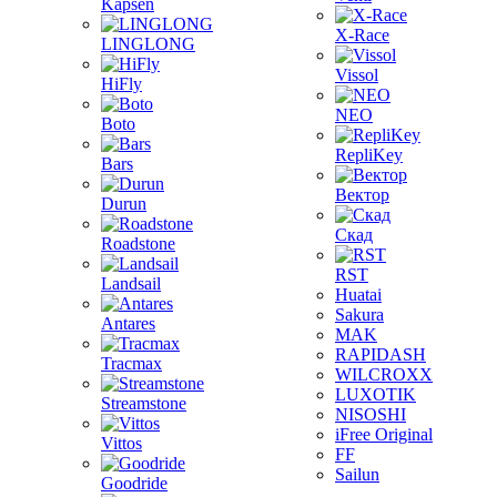
Kapsen
X-Race
LINGLONG
Vissol
HiFly
NEO
Boto
RepliKey
Bars
Вектор
Durun
Скад
Roadstone
RST
Landsail
Huatai
Sakura
Antares
MAK
RAPIDASH
Tracmax
WILCROXX
LUXOTIK
Streamstone
NISOSHI
iFree Original
Vittos
FF
Sailun
Goodride