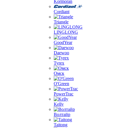
Kormoran
Cordiant
Triangle
LINGLONG
GoodYear
Daewoo
Tyrex
Омск
O'Green
PowerTrac
Kelly
Волтайр
Taitong