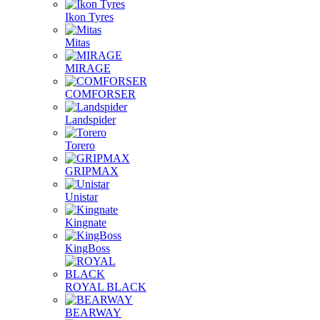
Ikon Tyres
Mitas
MIRAGE
COMFORSER
Landspider
Torero
GRIPMAX
Unistar
Kingnate
KingBoss
ROYAL BLACK
BEARWAY