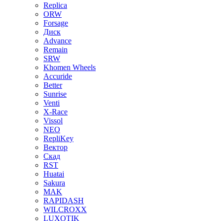
Replica
ORW
Forsage
Диск
Advance
Remain
SRW
Khomen Wheels
Accuride
Better
Sunrise
Venti
X-Race
Vissol
NEO
RepliKey
Вектор
Скад
RST
Huatai
Sakura
MAK
RAPIDASH
WILCROXX
LUXOTIK