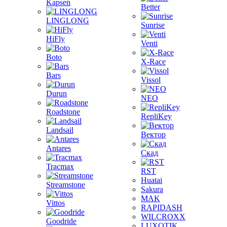
Kapsen
Better
LINGLONG
Sunrise
HiFly
Venti
Boto
X-Race
Bars
Vissol
Durun
NEO
Roadstone
RepliKey
Landsail
Вектор
Antares
Скад
Tracmax
RST
Huatai
Streamstone
Sakura
MAK
Vittos
RAPIDASH
WILCROXX
Goodride
LUXOTIK