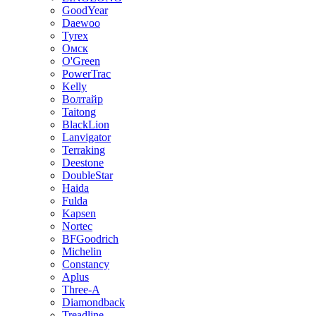
GoodYear
Daewoo
Tyrex
Омск
O'Green
PowerTrac
Kelly
Волтайр
Taitong
BlackLion
Lanvigator
Terraking
Deestone
DoubleStar
Haida
Fulda
Kapsen
Nortec
BFGoodrich
Michelin
Constancy
Aplus
Three-A
Diamondback
Treadline