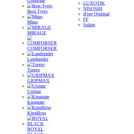
Goodride
LUXOTIK
NISOSHI
Ikon Tyres
iFree Original
FF
Mitas
Sailun
MIRAGE
COMFORSER
Landspider
Torero
GRIPMAX
Unistar
Kingnate
KingBoss
ROYAL