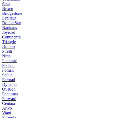
Sava
Nexen
Bridgestone
Барнаул
DoubleStar
Nankang
Joyroad
Continental
Triangle
Dunlop
Pirelli
Nitto
Interstate
Federal
Foman
Sailun
Farroad
Dynamo
Ovation
Белшина
Forward
Centara
Arivo
Viatti
Formula