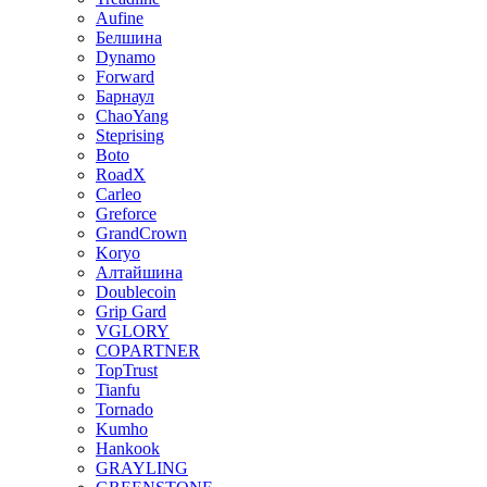
Aufine
Белшина
Dynamo
Forward
Барнаул
ChaoYang
Steprising
Boto
RoadX
Carleo
Greforce
GrandCrown
Koryo
Алтайшина
Doublecoin
Grip Gard
VGLORY
COPARTNER
TopTrust
Tianfu
Tornado
Kumho
Hankook
GRAYLING