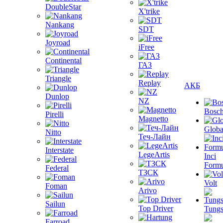
DoubleStar
X'trike
Nankang
SDT
Joyroad
iFree
Continental
ГАЗ
Triangle
Replay
АКБ
Dunlop
NZ
Bosc
Pirelli
Magnetto
Globa
Nitto
Теч-Лайн
Interstate
LegeArtis
Inci
Formu
Federal
ТЗСК
Volt
Foman
Arivo
Sailun
Top Driver
Tungs
Farroad