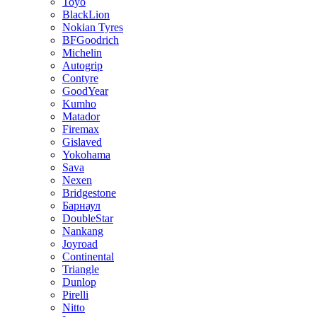
Toyo
BlackLion
Nokian Tyres
BFGoodrich
Michelin
Autogrip
Contyre
GoodYear
Kumho
Matador
Firemax
Gislaved
Yokohama
Sava
Nexen
Bridgestone
Барнаул
DoubleStar
Nankang
Joyroad
Continental
Triangle
Dunlop
Pirelli
Nitto