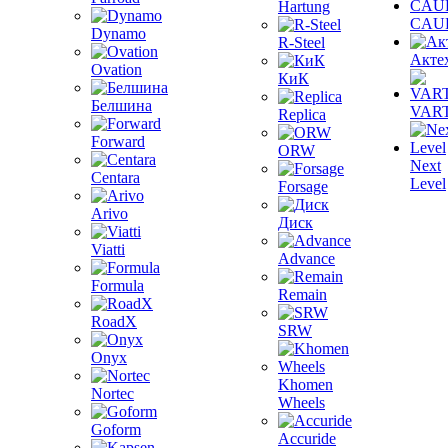
Hartung
CAU
Dynamo
R-Steel
Акте
Ovation
КиК
Белшина
VAR
Replica
Forward
ORW
Next
Centara
Level
Forsage
Arivo
Диск
Viatti
Advance
Formula
Remain
RoadX
SRW
Onyx
Khomen
Nortec
Wheels
Goform
Accuride