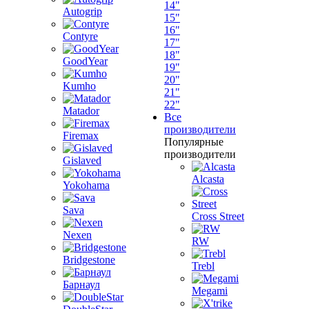
14"
Autogrip
15"
16"
Contyre
17"
18"
GoodYear
19"
20"
Kumho
21"
22"
Matador
Все
производители
Firemax
Популярные
производители
Gislaved
Alcasta
Yokohama
Sava
Cross Street
Nexen
RW
Bridgestone
Trebl
Барнаул
Megami