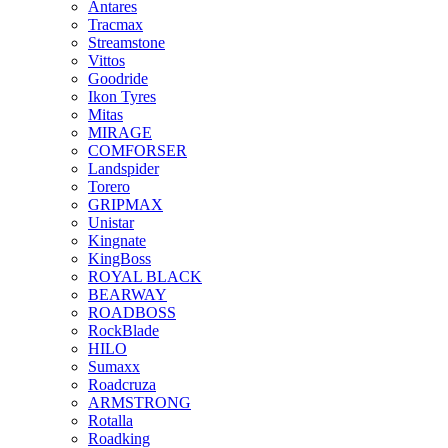
Antares
Tracmax
Streamstone
Vittos
Goodride
Ikon Tyres
Mitas
MIRAGE
COMFORSER
Landspider
Torero
GRIPMAX
Unistar
Kingnate
KingBoss
ROYAL BLACK
BEARWAY
ROADBOSS
RockBlade
HILO
Sumaxx
Roadcruza
ARMSTRONG
Rotalla
Roadking