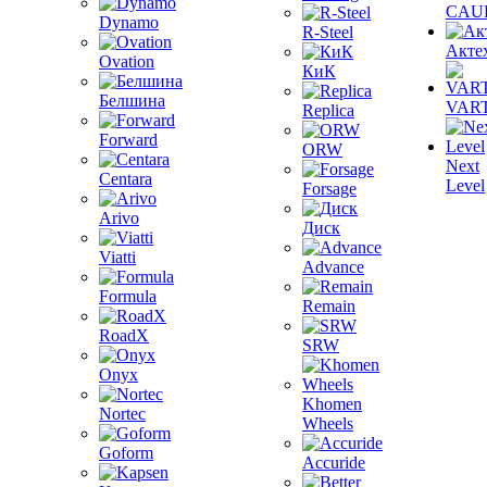
CAU
Dynamo
R-Steel
Акте
Ovation
КиК
Белшина
VAR
Replica
Forward
ORW
Next
Centara
Level
Forsage
Arivo
Диск
Viatti
Advance
Formula
Remain
RoadX
SRW
Onyx
Khomen
Nortec
Wheels
Goform
Accuride