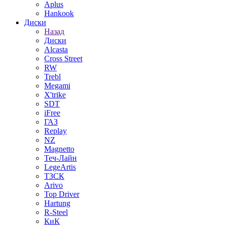
Aplus
Hankook
Диски
Назад
Диски
Alcasta
Cross Street
RW
Trebl
Megami
X'trike
SDT
iFree
ГАЗ
Replay
NZ
Magnetto
Теч-Лайн
LegeArtis
ТЗСК
Arivo
Top Driver
Hartung
R-Steel
КиК