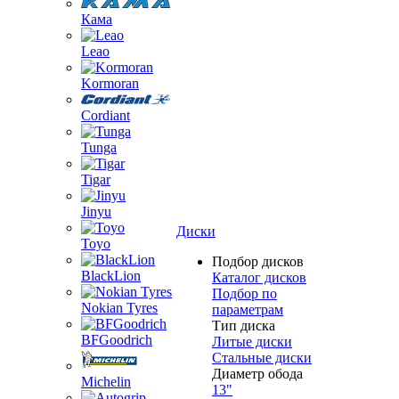
Кама
Leao
Kormoran
Cordiant
Tunga
Tigar
Jinyu
Диски
Toyo
Подбор дисков
BlackLion
Каталог дисков
Подбор по
Nokian Tyres
параметрам
Тип диска
BFGoodrich
Литые диски
Стальные диски
Диаметр обода
Michelin
13"