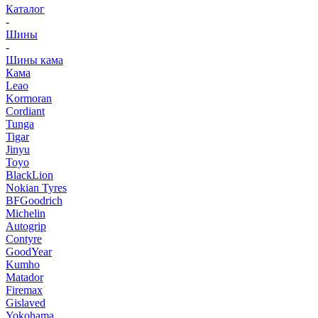
Каталог
-
Шины
-
Шины кама
Кама
Leao
Kormoran
Cordiant
Tunga
Tigar
Jinyu
Toyo
BlackLion
Nokian Tyres
BFGoodrich
Michelin
Autogrip
Contyre
GoodYear
Kumho
Matador
Firemax
Gislaved
Yokohama