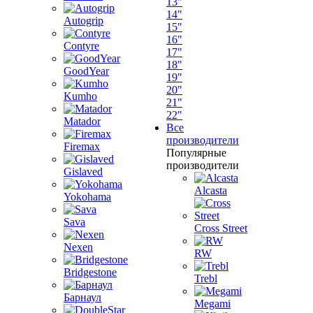
13"
14"
Autogrip
15"
16"
Contyre
17"
18"
GoodYear
19"
20"
Kumho
21"
22"
Matador
Все
производители
Firemax
Популярные
производители
Gislaved
Alcasta
Yokohama
Sava
Cross Street
Nexen
RW
Bridgestone
Trebl
Барнаул
Megami