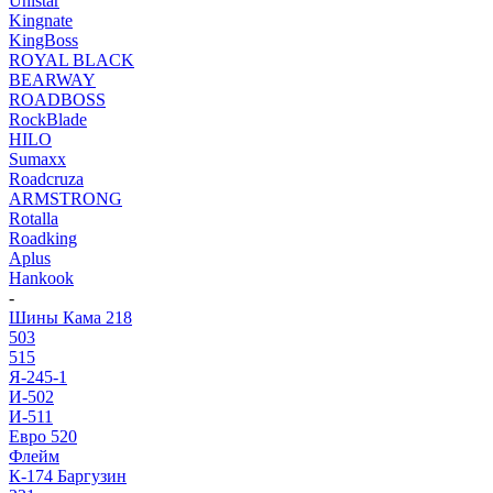
Unistar
Kingnate
KingBoss
ROYAL BLACK
BEARWAY
ROADBOSS
RockBlade
HILO
Sumaxx
Roadcruza
ARMSTRONG
Rotalla
Roadking
Aplus
Hankook
-
Шины Кама 218
503
515
Я-245-1
И-502
И-511
Евро 520
Флейм
К-174 Баргузин