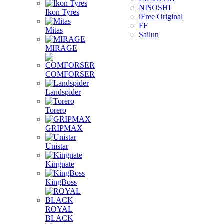
NISOSHI
Ikon Tyres
iFree Original
FF
Mitas
Sailun
MIRAGE
COMFORSER
Landspider
Torero
GRIPMAX
Unistar
Kingnate
KingBoss
ROYAL
BLACK