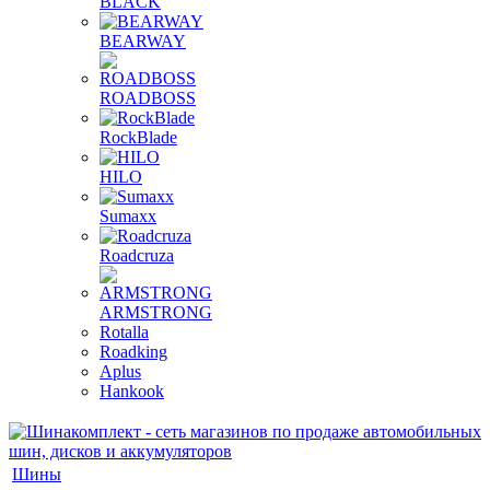
BLACK
BEARWAY
ROADBOSS
RockBlade
HILO
Sumaxx
Roadcruza
ARMSTRONG
Rotalla
Roadking
Aplus
Hankook
Шины