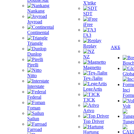
DoubleStar
X'trike
Nankang
SDT
Joyroad
iFree
Continental
ГАЗ
Triangle
Replay
АКБ
Dunlop
NZ
Bosc
Pirelli
Magnetto
Globa
Nitto
Теч-Лайн
Interstate
LegeArtis
Inci
Formu
Federal
ТЗСК
Volt
Foman
Arivo
Sailun
Top Driver
Tungs
Farroad
Hartung