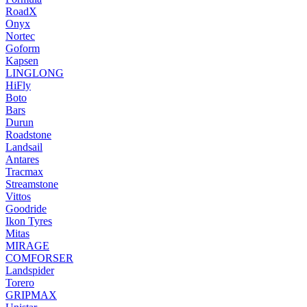
RoadX
Onyx
Nortec
Goform
Kapsen
LINGLONG
HiFly
Boto
Bars
Durun
Roadstone
Landsail
Antares
Tracmax
Streamstone
Vittos
Goodride
Ikon Tyres
Mitas
MIRAGE
COMFORSER
Landspider
Torero
GRIPMAX