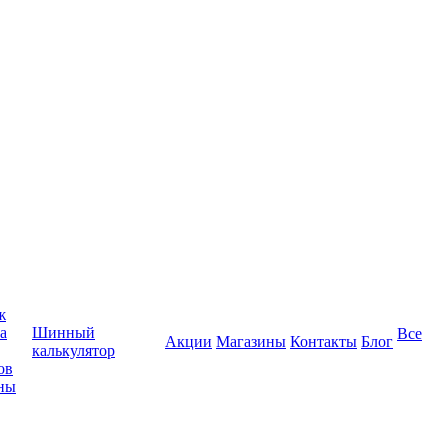
ж
а
Шинный
Все
Акции
Магазины
Контакты
Блог
калькулятор
ов
ны