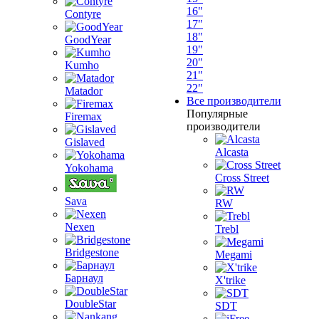
16"
Contyre
17"
18"
GoodYear
19"
20"
Kumho
21"
22"
Matador
Все производители
Популярные
Firemax
производители
Gislaved
Alcasta
Yokohama
Cross Street
Sava
RW
Nexen
Trebl
Bridgestone
Megami
Барнаул
X'trike
DoubleStar
SDT