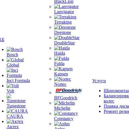
BlackLion
Lanvigator
Terraking
Deestone
КБ
DoubleStar
Haida
Bosch
Fulda
Global
Kapsen
Inci Formula
Услуги
Nortec
Шиномонта
Volt
Балансировк
BFGoodrich
колес
Tungstone
Правка диск
Michelin
Ремонт рези
CAURA
Constancy
Актех
Aplus