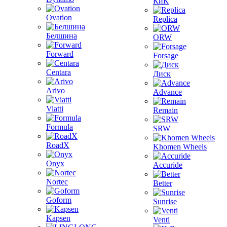
КиК
Ovation
Replica
Белшина
ORW
Forward
Forsage
Centara
Диск
Arivo
Advance
Viatti
Remain
Formula
SRW
RoadX
Khomen Wheels
Onyx
Accuride
Nortec
Better
Goform
Sunrise
Kapsen
Venti