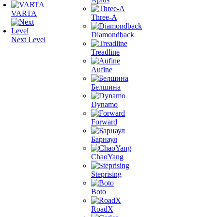
VARTA
Three-A
Diamondback
Next Level
Treadline
Aufine
Белшина
Dynamo
Forward
Барнаул
ChaoYang
Steprising
Boto
RoadX