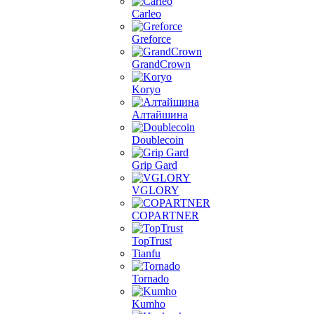
Carleo
Greforce
GrandCrown
Koryo
Алтайшина
Doublecoin
Grip Gard
VGLORY
COPARTNER
TopTrust
Tianfu
Tornado
Kumho