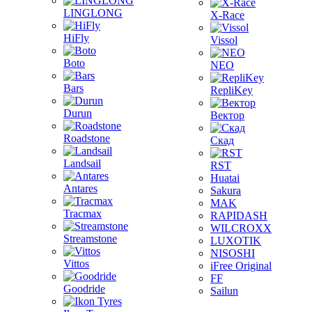
LINGLONG
X-Race
HiFly
Vissol
Boto
NEO
Bars
RepliKey
Durun
Вектор
Roadstone
Скад
Landsail
RST
Huatai
Antares
Sakura
MAK
Tracmax
RAPIDASH
WILCROXX
Streamstone
LUXOTIK
NISOSHI
Vittos
iFree Original
FF
Goodride
Sailun