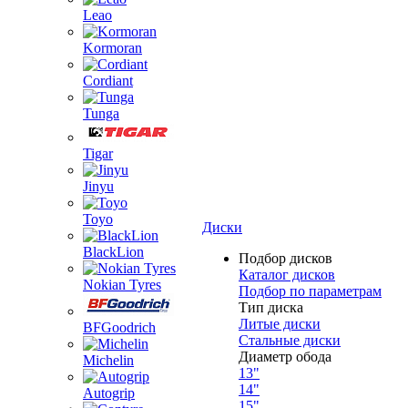
Leao
Kormoran
Cordiant
Tunga
Tigar
Jinyu
Toyo
Диски
BlackLion
Подбор дисков
Каталог дисков
Nokian Tyres
Подбор по параметрам
Тип диска
Литые диски
BFGoodrich
Стальные диски
Диаметр обода
Michelin
13"
14"
Autogrip
15"