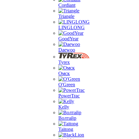
Cordiant
Triangle
LINGLONG
GoodYear
Daewoo
Tyrex
Омск
O'Green
PowerTrac
Kelly
Волтайр
Taitong