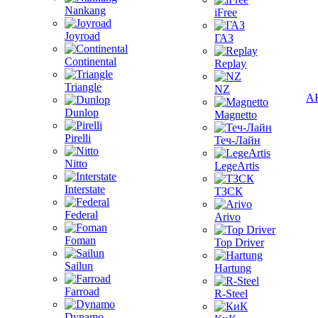
Nankang
iFree
Joyroad
ГАЗ
Continental
Replay
Triangle
NZ
А
Dunlop
Magnetto
Pirelli
Теч-Лайн
Nitto
LegeArtis
Interstate
ТЗСК
Federal
Arivo
Foman
Top Driver
Sailun
Hartung
Farroad
R-Steel
Dynamo