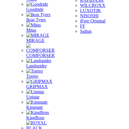
RAPIDASH
WILCROXX
Goodride
LUXOTIK
NISOSHI
Ikon Tyres
iFree Original
FF
Mitas
Sailun
MIRAGE
COMFORSER
Landspider
Torero
GRIPMAX
Unistar
Kingnate
KingBoss