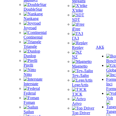
Megami
DoubleStar
X'trike
Nankang
SDT
Joyroad
iFree
Continental
ГАЗ
Triangle
АКБ
Replay
Dunlop
NZ
Bosc
Pirelli
Magnetto
Globa
Nitto
Теч-Лайн
Interstate
Inci
LegeArtis
Formu
Federal
ТЗСК
Volt
Foman
Arivo
Tungs
Sailun
Top Driver