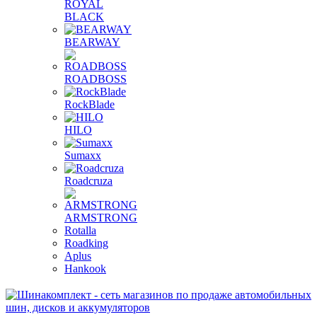
ROYAL
BLACK
BEARWAY
ROADBOSS
RockBlade
HILO
Sumaxx
Roadcruza
ARMSTRONG
Rotalla
Roadking
Aplus
Hankook