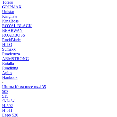
Torero
GRIPMAX
Unistar
Kingnate
KingBoss
ROYAL BLACK
BEARWAY
ROADBOSS
RockBlade
HILO
Sumaxx
Roadcruza
ARMSTRONG
Rotalla
Roadking
Aplus
Hankook
-
Шины Кама trace нк-135
503
515
Я-245-1
И-502
И-511
Евро 520