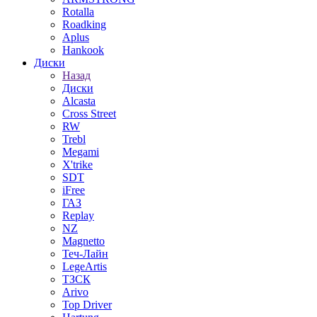
Rotalla
Roadking
Aplus
Hankook
Диски
Назад
Диски
Alcasta
Cross Street
RW
Trebl
Megami
X'trike
SDT
iFree
ГАЗ
Replay
NZ
Magnetto
Теч-Лайн
LegeArtis
ТЗСК
Arivo
Top Driver