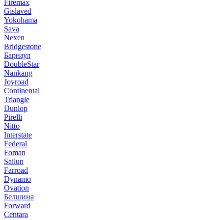
Firemax
Gislaved
Yokohama
Sava
Nexen
Bridgestone
Барнаул
DoubleStar
Nankang
Joyroad
Continental
Triangle
Dunlop
Pirelli
Nitto
Interstate
Federal
Foman
Sailun
Farroad
Dynamo
Ovation
Белшина
Forward
Centara