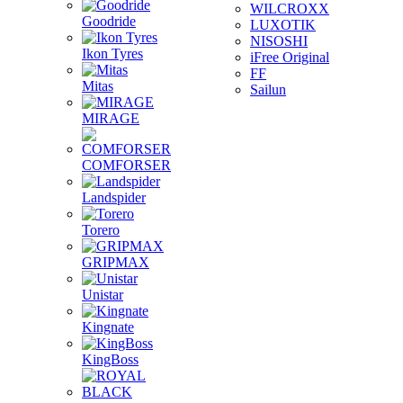
WILCROXX
Goodride
LUXOTIK
NISOSHI
Ikon Tyres
iFree Original
FF
Mitas
Sailun
MIRAGE
COMFORSER
Landspider
Torero
GRIPMAX
Unistar
Kingnate
KingBoss