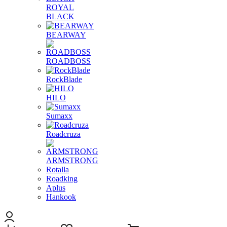
ROYAL
BLACK
BEARWAY
ROADBOSS
RockBlade
HILO
Sumaxx
Roadcruza
ARMSTRONG
Rotalla
Roadking
Aplus
Hankook