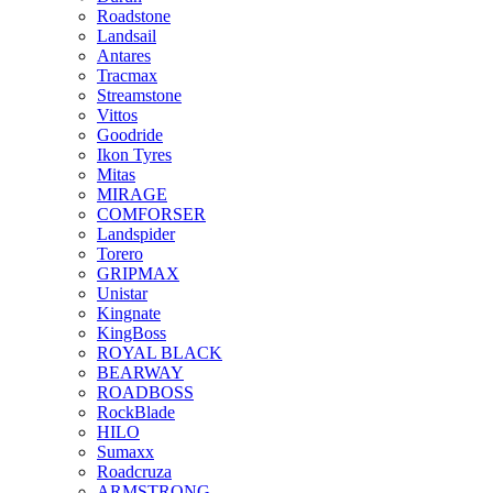
Roadstone
Landsail
Antares
Tracmax
Streamstone
Vittos
Goodride
Ikon Tyres
Mitas
MIRAGE
COMFORSER
Landspider
Torero
GRIPMAX
Unistar
Kingnate
KingBoss
ROYAL BLACK
BEARWAY
ROADBOSS
RockBlade
HILO
Sumaxx
Roadcruza
ARMSTRONG