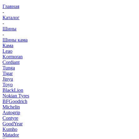
Главная
-
Каталог
-
Шины
-
Шины кама
Кама
Leao
Kormoran
Cordiant
Tunga
Tigar
Jinyu
Toyo
BlackLion
Nokian Tyres
BFGoodrich
Michelin
Autogrip
Contyre
GoodYear
Kumho
Matador