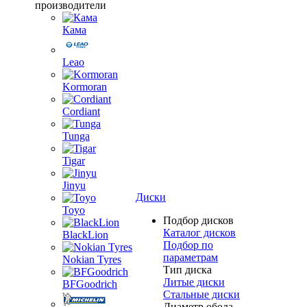
производители
Кама
Leao
Kormoran
Cordiant
Tunga
Tigar
Jinyu
Диски
Toyo
Подбор дисков
Каталог дисков
BlackLion
Подбор по
параметрам
Nokian Tyres
Тип диска
Литые диски
BFGoodrich
Стальные диски
Диаметр обода