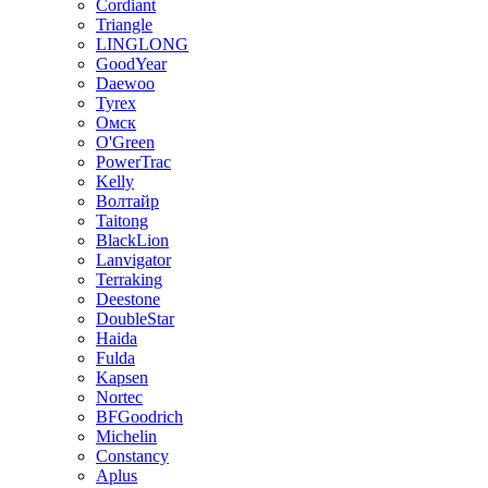
Cordiant
Triangle
LINGLONG
GoodYear
Daewoo
Tyrex
Омск
O'Green
PowerTrac
Kelly
Волтайр
Taitong
BlackLion
Lanvigator
Terraking
Deestone
DoubleStar
Haida
Fulda
Kapsen
Nortec
BFGoodrich
Michelin
Constancy
Aplus