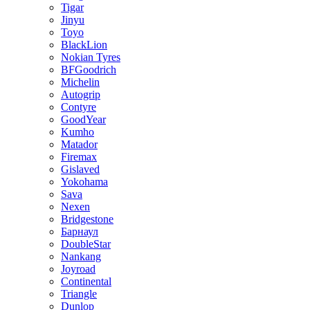
Tigar
Jinyu
Toyo
BlackLion
Nokian Tyres
BFGoodrich
Michelin
Autogrip
Contyre
GoodYear
Kumho
Matador
Firemax
Gislaved
Yokohama
Sava
Nexen
Bridgestone
Барнаул
DoubleStar
Nankang
Joyroad
Continental
Triangle
Dunlop