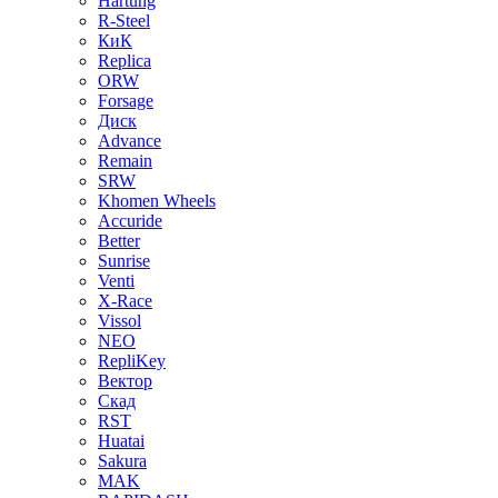
Hartung
R-Steel
КиК
Replica
ORW
Forsage
Диск
Advance
Remain
SRW
Khomen Wheels
Accuride
Better
Sunrise
Venti
X-Race
Vissol
NEO
RepliKey
Вектор
Скад
RST
Huatai
Sakura
MAK