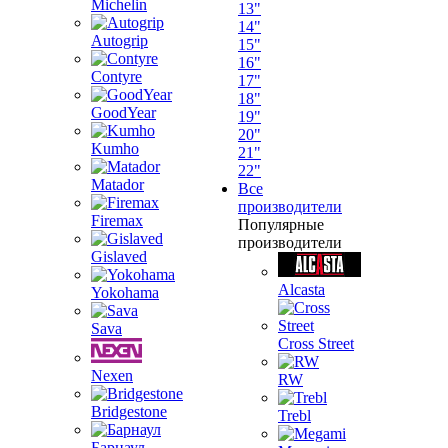
Michelin
13"
14"
Autogrip
15"
16"
Contyre
17"
18"
GoodYear
19"
20"
Kumho
21"
22"
Matador
Все
производители
Firemax
Популярные
производители
Gislaved
Alcasta
Yokohama
Sava
Cross Street
Nexen
RW
Bridgestone
Trebl
Барнаул