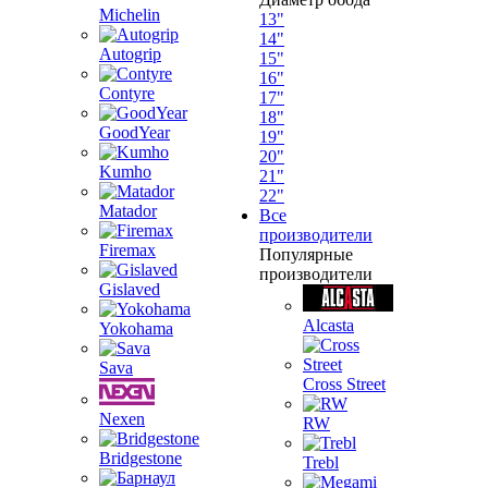
Michelin
13"
14"
Autogrip
15"
16"
Contyre
17"
18"
GoodYear
19"
20"
Kumho
21"
22"
Matador
Все
производители
Firemax
Популярные
производители
Gislaved
Alcasta
Yokohama
Sava
Cross Street
Nexen
RW
Bridgestone
Trebl