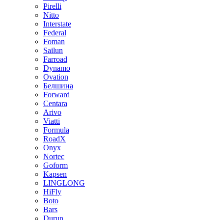
Pirelli
Nitto
Interstate
Federal
Foman
Sailun
Farroad
Dynamo
Ovation
Белшина
Forward
Centara
Arivo
Viatti
Formula
RoadX
Onyx
Nortec
Goform
Kapsen
LINGLONG
HiFly
Boto
Bars
Durun