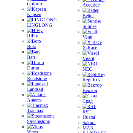
Goform
Accuride
Kapsen
Better
LINGLONG
Sunrise
HiFly
Venti
Boto
X-Race
Bars
Vissol
Durun
NEO
Roadstone
RepliKey
Landsail
Вектор
Antares
Скад
Tracmax
RST
Huatai
Streamstone
Sakura
MAK
Vittos