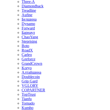
Three-A
Diamondback
Treadline
Aufine
Белшина
Dynamo
Forward
Барнаул
ChaoYang
Steprising
Boto
RoadX
Carleo
Greforce
GrandCrown
Koryo
Алтайшина
Doublecoin
Grip Gard
VGLORY
COPARTNER
TopTrust
Tianfu
Tornado
Kumho