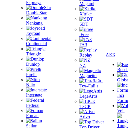
Барнаул
Megami
DoubleStar
X'trike
Nankang
SDT
Joyroad
iFree
Continental
ГАЗ
Triangle
АКБ
Replay
Dunlop
NZ
Bosc
Pirelli
Magnetto
Globa
Nitto
Теч-Лайн
Interstate
Inci
LegeArtis
Formu
Federal
ТЗСК
Volt
Foman
Arivo
Tungs
Sailun
Top Driver