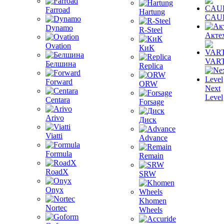
Farroad
Hartung
CAU
Dynamo
R-Steel
Акте
Ovation
КиК
VAR
Белшина
Replica
Forward
ORW
Next
Level
Centara
Forsage
Arivo
Диск
Viatti
Advance
Formula
Remain
RoadX
SRW
Onyx
Khomen
Nortec
Wheels