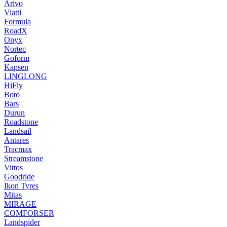
Arivo
Viatti
Formula
RoadX
Onyx
Nortec
Goform
Kapsen
LINGLONG
HiFly
Boto
Bars
Durun
Roadstone
Landsail
Antares
Tracmax
Streamstone
Vittos
Goodride
Ikon Tyres
Mitas
MIRAGE
COMFORSER
Landspider