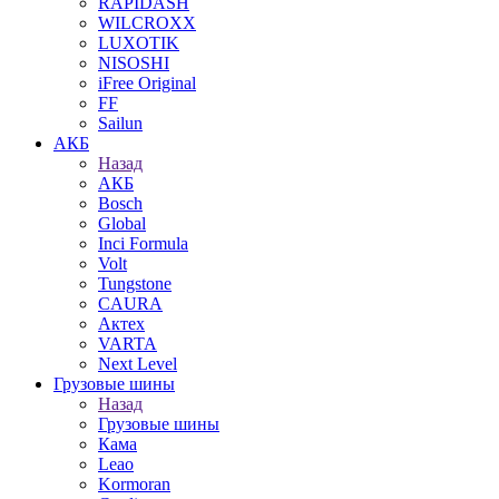
RAPIDASH
WILCROXX
LUXOTIK
NISOSHI
iFree Original
FF
Sailun
АКБ
Назад
АКБ
Bosch
Global
Inci Formula
Volt
Tungstone
CAURA
Актех
VARTA
Next Level
Грузовые шины
Назад
Грузовые шины
Кама
Leao
Kormoran