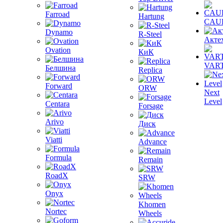
Farroad
Hartung
CAU
Dynamo
R-Steel
Акте
Ovation
КиК
VAR
Белшина
Replica
Forward
ORW
Next
Level
Centara
Forsage
Arivo
Диск
Viatti
Advance
Formula
Remain
RoadX
SRW
Onyx
Khomen
Nortec
Wheels