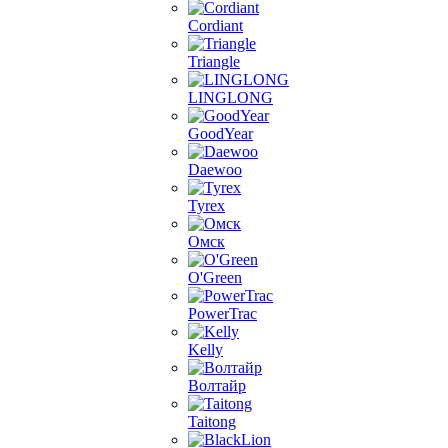
Cordiant
Triangle
LINGLONG
GoodYear
Daewoo
Tyrex
Омск
O'Green
PowerTrac
Kelly
Волтайр
Taitong