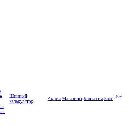
ж
а
Шинный
Все
Акции
Магазины
Контакты
Блог
калькулятор
ов
ны