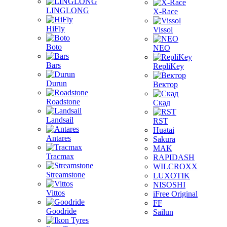
LINGLONG
X-Race
HiFly
Vissol
Boto
NEO
Bars
RepliKey
Durun
Вектор
Roadstone
Скад
Landsail
RST
Huatai
Antares
Sakura
MAK
Tracmax
RAPIDASH
WILCROXX
Streamstone
LUXOTIK
NISOSHI
Vittos
iFree Original
FF
Goodride
Sailun