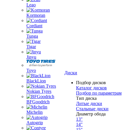
Leao
Kormoran
Cordiant
Tunga
Tigar
Jinyu
Toyo
Диски
BlackLion
Подбор дисков
Каталог дисков
Nokian Tyres
Подбор по параметрам
Тип диска
BFGoodrich
Литые диски
Стальные диски
Michelin
Диаметр обода
13"
Autogrip
14"
15"