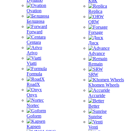
Dynamo
КиК
Ovation
Replica
Белшина
ORW
Forward
Forsage
Centara
Диск
Arivo
Advance
Viatti
Remain
Formula
SRW
RoadX
Khomen Wheels
Onyx
Accuride
Nortec
Better
Goform
Sunrise
Kapsen
Venti