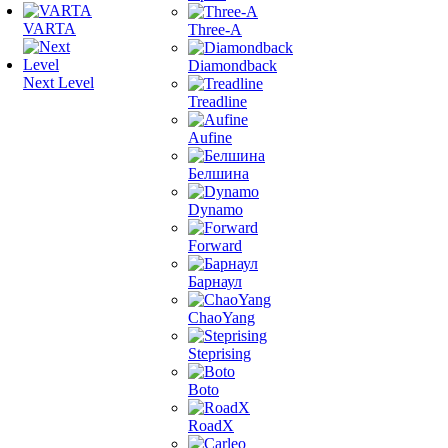
VARTA
Three-A
Diamondback
Next Level
Treadline
Aufine
Белшина
Dynamo
Forward
Барнаул
ChaoYang
Steprising
Boto
RoadX