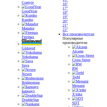
Contyre
16"
17"
GoodYear
18"
19"
Kumho
20"
21"
Matador
22"
Все производители
Firemax
Популярные
производители
Gislaved
Alcasta
Yokohama
Cross Street
Sava
RW
Nexen
Trebl
Bridgestone
Megami
Барнаул
X'trike
DoubleStar
SDT