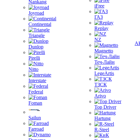
Nankang
iFree
Joyroad
ГАЗ
Continental
Replay
Triangle
NZ
А
Dunlop
Magnetto
Pirelli
Теч-Лайн
Nitto
LegeArtis
Interstate
ТЗСК
Federal
Arivo
Foman
Top Driver
Sailun
Hartung
Farroad
R-Steel