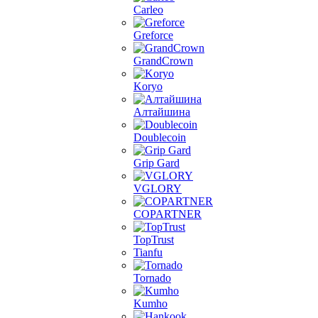
Carleo
Greforce
GrandCrown
Koryo
Алтайшина
Doublecoin
Grip Gard
VGLORY
COPARTNER
TopTrust
Tianfu
Tornado
Kumho