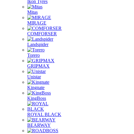
Ikon Tyres
Mitas
MIRAGE
COMFORSER
Landspider
Torero
GRIPMAX
Unistar
Kingnate
KingBoss
ROYAL BLACK
BEARWAY