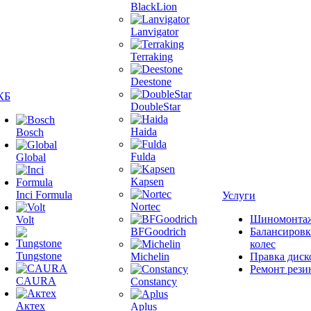
BlackLion
Lanvigator
Terraking
Deestone
КБ
DoubleStar
Haida
Bosch
Fulda
Global
Kapsen
Inci Formula
Услуги
Nortec
Шиномонта
Volt
BFGoodrich
Балансировк
колес
Tungstone
Michelin
Правка диск
Ремонт рези
CAURA
Constancy
Актех
Aplus