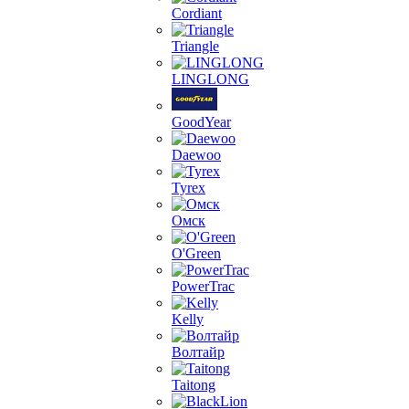
Cordiant
Triangle
LINGLONG
GoodYear
Daewoo
Tyrex
Омск
O'Green
PowerTrac
Kelly
Волтайр
Taitong