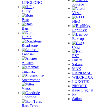
LINGLONG
X-Race
HiFly
Vissol
Boto
NEO
Bars
RepliKey
Durun
Вектор
Roadstone
Скад
Landsail
RST
Huatai
Antares
Sakura
MAK
Tracmax
RAPIDASH
WILCROXX
Streamstone
LUXOTIK
NISOSHI
Vittos
iFree Original
FF
Goodride
Sailun
Ikon Tyres