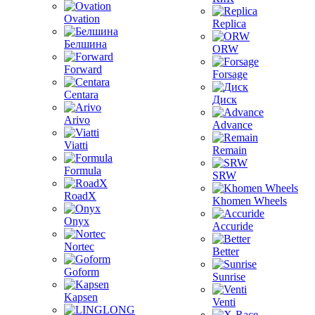
Ovation
Replica
Белшина
ORW
Forward
Forsage
Centara
Диск
Arivo
Advance
Viatti
Remain
Formula
SRW
RoadX
Khomen Wheels
Onyx
Accuride
Nortec
Better
Goform
Sunrise
Kapsen
Venti