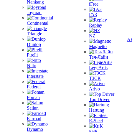
Nankang
iFree
Joyroad
ГАЗ
Continental
Replay
Triangle
NZ
А
Dunlop
Magnetto
Pirelli
Теч-Лайн
Nitto
LegeArtis
Interstate
ТЗСК
Federal
Arivo
Foman
Top Driver
Sailun
Hartung
Farroad
R-Steel
Dynamo
КиК