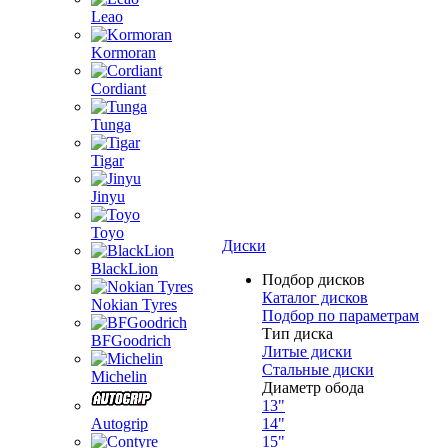
Leao
Kormoran
Cordiant
Tunga
Tigar
Jinyu
Toyo
Диски
BlackLion
Подбор дисков
Каталог дисков
Nokian Tyres
Подбор по параметрам
Тип диска
BFGoodrich
Литые диски
Стальные диски
Michelin
Диаметр обода
13"
Autogrip
14"
15"