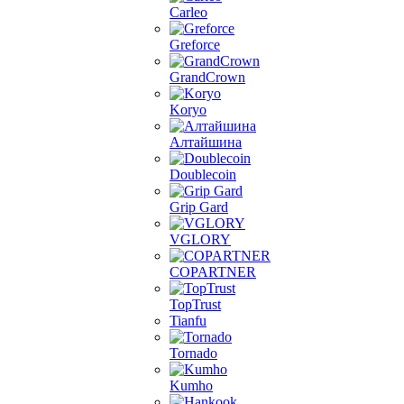
Carleo
Greforce
GrandCrown
Koryo
Алтайшина
Doublecoin
Grip Gard
VGLORY
COPARTNER
TopTrust
Tianfu
Tornado
Kumho