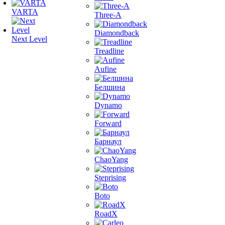
VARTA
Three-A
Diamondback
Next Level
Treadline
Aufine
Белшина
Dynamo
Forward
Барнаул
ChaoYang
Steprising
Boto
RoadX