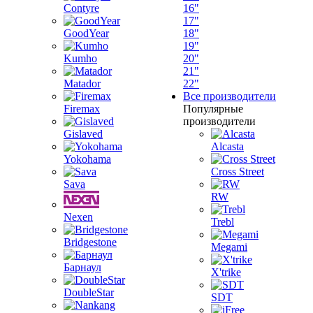
Contyre
16"
17"
GoodYear
18"
19"
Kumho
20"
21"
Matador
22"
Все производители
Firemax
Популярные
производители
Gislaved
Alcasta
Yokohama
Cross Street
Sava
RW
Nexen
Trebl
Bridgestone
Megami
Барнаул
X'trike
DoubleStar
SDT