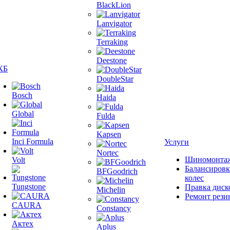
BlackLion
Lanvigator
Terraking
Deestone
КБ
DoubleStar
Bosch
Haida
Global
Fulda
Kapsen
Inci Formula
Услуги
Nortec
Шиномонта
Volt
Балансировк
BFGoodrich
колес
Tungstone
Правка диск
Michelin
Ремонт рези
CAURA
Constancy
Актех
Aplus