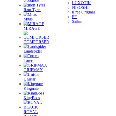
Goodride
LUXOTIK
NISOSHI
Ikon Tyres
iFree Original
FF
Mitas
Sailun
MIRAGE
COMFORSER
Landspider
Torero
GRIPMAX
Unistar
Kingnate
KingBoss
ROYAL