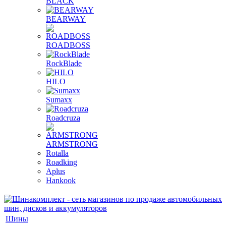
BLACK
BEARWAY
ROADBOSS
RockBlade
HILO
Sumaxx
Roadcruza
ARMSTRONG
Rotalla
Roadking
Aplus
Hankook
Шины