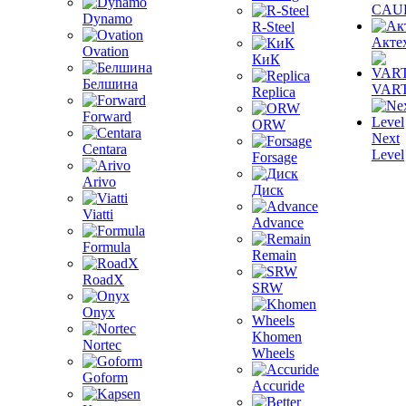
CAU
Dynamo
R-Steel
Акте
Ovation
КиК
Белшина
VAR
Replica
Forward
ORW
Next
Centara
Level
Forsage
Arivo
Диск
Viatti
Advance
Formula
Remain
RoadX
SRW
Onyx
Khomen
Nortec
Wheels
Goform
Accuride