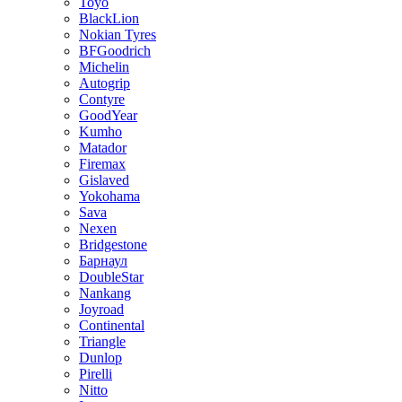
Toyo
BlackLion
Nokian Tyres
BFGoodrich
Michelin
Autogrip
Contyre
GoodYear
Kumho
Matador
Firemax
Gislaved
Yokohama
Sava
Nexen
Bridgestone
Барнаул
DoubleStar
Nankang
Joyroad
Continental
Triangle
Dunlop
Pirelli
Nitto