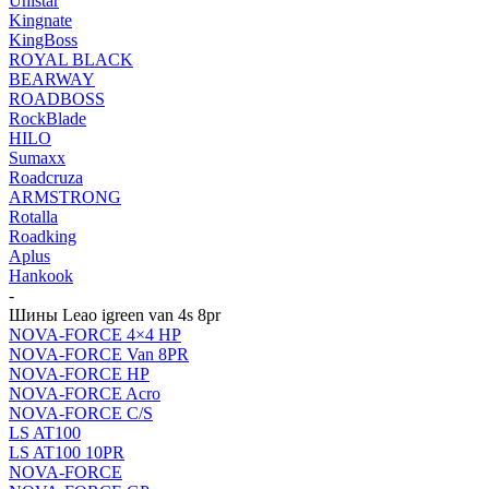
Unistar
Kingnate
KingBoss
ROYAL BLACK
BEARWAY
ROADBOSS
RockBlade
HILO
Sumaxx
Roadcruza
ARMSTRONG
Rotalla
Roadking
Aplus
Hankook
-
Шины Leao igreen van 4s 8pr
NOVA-FORCE 4×4 HP
NOVA-FORCE Van 8PR
NOVA-FORCE HP
NOVA-FORCE Acro
NOVA-FORCE C/S
LS AT100
LS AT100 10PR
NOVA-FORCE