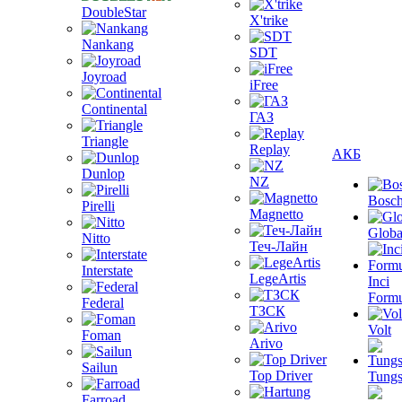
DoubleStar
X'trike
Nankang
SDT
Joyroad
iFree
Continental
ГАЗ
Triangle
Replay
АКБ
Dunlop
NZ
Bosc
Pirelli
Magnetto
Globa
Nitto
Теч-Лайн
Interstate
LegeArtis
Inci
Formu
Federal
ТЗСК
Volt
Foman
Arivo
Sailun
Top Driver
Tungs
Farroad