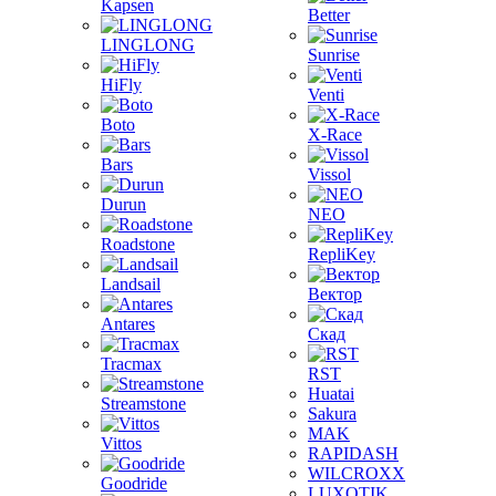
Kapsen
Better
LINGLONG
Sunrise
HiFly
Venti
Boto
X-Race
Bars
Vissol
Durun
NEO
Roadstone
RepliKey
Landsail
Вектор
Antares
Скад
Tracmax
RST
Huatai
Streamstone
Sakura
MAK
Vittos
RAPIDASH
WILCROXX
Goodride
LUXOTIK