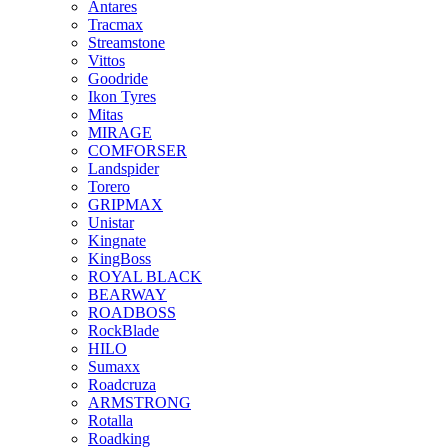
Antares
Tracmax
Streamstone
Vittos
Goodride
Ikon Tyres
Mitas
MIRAGE
COMFORSER
Landspider
Torero
GRIPMAX
Unistar
Kingnate
KingBoss
ROYAL BLACK
BEARWAY
ROADBOSS
RockBlade
HILO
Sumaxx
Roadcruza
ARMSTRONG
Rotalla
Roadking