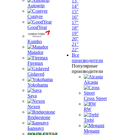
13"
Autogrip
14"
15"
Contyre
16"
17"
GoodYear
18"
19"
20"
Kumho
21"
22"
Matador
Все
производители
Firemax
Популярные
производители
Gislaved
Alcasta
Yokohama
Sava
Cross Street
Nexen
RW
Bridgestone
Trebl
Барнаул
Megami