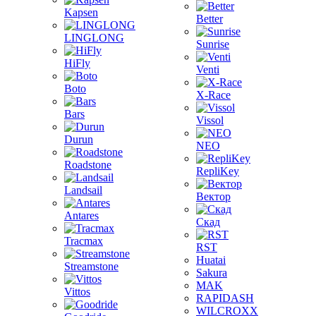
Kapsen
Better
LINGLONG
Sunrise
HiFly
Venti
Boto
X-Race
Bars
Vissol
Durun
NEO
Roadstone
RepliKey
Landsail
Вектор
Antares
Скад
Tracmax
RST
Huatai
Streamstone
Sakura
MAK
Vittos
RAPIDASH
WILCROXX