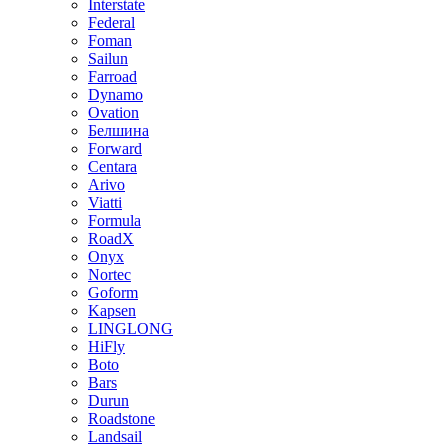
Interstate
Federal
Foman
Sailun
Farroad
Dynamo
Ovation
Белшина
Forward
Centara
Arivo
Viatti
Formula
RoadX
Onyx
Nortec
Goform
Kapsen
LINGLONG
HiFly
Boto
Bars
Durun
Roadstone
Landsail