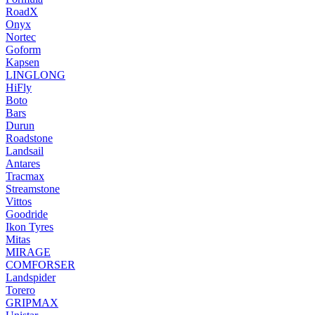
RoadX
Onyx
Nortec
Goform
Kapsen
LINGLONG
HiFly
Boto
Bars
Durun
Roadstone
Landsail
Antares
Tracmax
Streamstone
Vittos
Goodride
Ikon Tyres
Mitas
MIRAGE
COMFORSER
Landspider
Torero
GRIPMAX