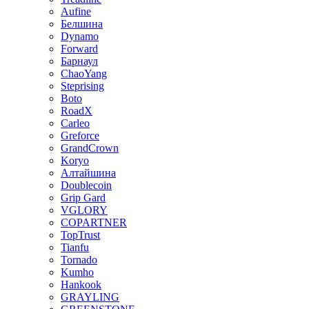
Aufine
Белшина
Dynamo
Forward
Барнаул
ChaoYang
Steprising
Boto
RoadX
Carleo
Greforce
GrandCrown
Koryo
Алтайшина
Doublecoin
Grip Gard
VGLORY
COPARTNER
TopTrust
Tianfu
Tornado
Kumho
Hankook
GRAYLING