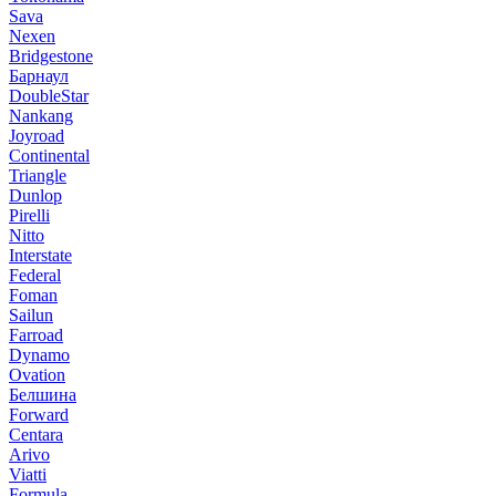
Sava
Nexen
Bridgestone
Барнаул
DoubleStar
Nankang
Joyroad
Continental
Triangle
Dunlop
Pirelli
Nitto
Interstate
Federal
Foman
Sailun
Farroad
Dynamo
Ovation
Белшина
Forward
Centara
Arivo
Viatti
Formula