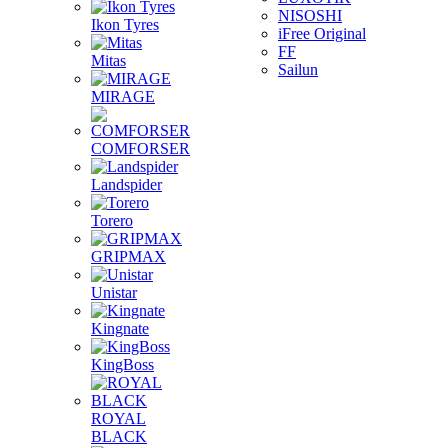
NISOSHI
Ikon Tyres
iFree Original
FF
Mitas
Sailun
MIRAGE
COMFORSER
Landspider
Torero
GRIPMAX
Unistar
Kingnate
KingBoss
ROYAL
BLACK