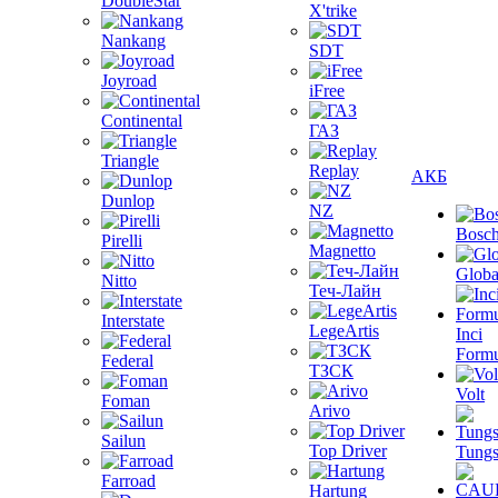
DoubleStar
X'trike
Nankang
SDT
Joyroad
iFree
Continental
ГАЗ
Triangle
Replay
АКБ
Dunlop
NZ
Bosc
Pirelli
Magnetto
Globa
Nitto
Теч-Лайн
Interstate
LegeArtis
Inci
Formu
Federal
ТЗСК
Volt
Foman
Arivo
Sailun
Top Driver
Tungs
Farroad
Hartung