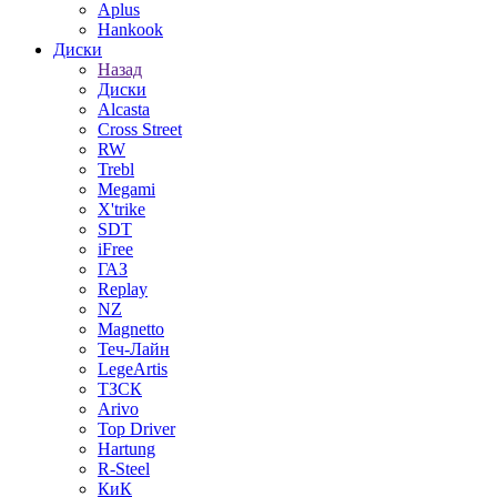
Aplus
Hankook
Диски
Назад
Диски
Alcasta
Cross Street
RW
Trebl
Megami
X'trike
SDT
iFree
ГАЗ
Replay
NZ
Magnetto
Теч-Лайн
LegeArtis
ТЗСК
Arivo
Top Driver
Hartung
R-Steel
КиК