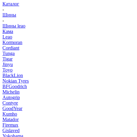
Каталог
-
Шины
-
Шины leao
Кама
Leao
Kormoran
Cordiant
Tunga
Tigar
Jinyu
Toyo
BlackLion
Nokian Tyres
BFGoodrich
Michelin
Autogrip
Contyre
GoodYear
Kumho
Matador
Firemax
Gislaved
Yokohama