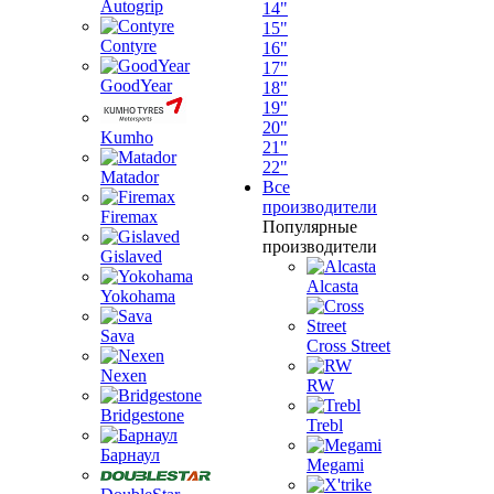
Autogrip
14"
15"
Contyre
16"
17"
GoodYear
18"
19"
20"
Kumho
21"
22"
Matador
Все
производители
Firemax
Популярные
производители
Gislaved
Alcasta
Yokohama
Sava
Cross Street
Nexen
RW
Bridgestone
Trebl
Барнаул
Megami