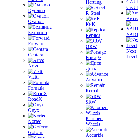
Hartung
CAU
Dynamo
R-Steel
Акте
Ovation
КиК
Белшина
VAR
Replica
Forward
ORW
Next
Centara
Level
Forsage
Arivo
Диск
Viatti
Advance
Formula
Remain
RoadX
SRW
Onyx
Khomen
Nortec
Wheels
Goform
Accuride