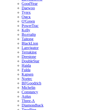
GoodYear
Daewoo
Tyrex
Омск
O'Green
PowerTrac
Kelly
Волтайр
Taitong
BlackLion
Lanvigator
Terraking
Deestone
DoubleStar
Haida
Fulda
Kapsen
Nortec
BFGoodrich
Michelin
Constancy
Aplus
Three-A
Diamondback
Treadline