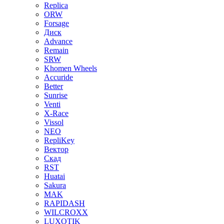
Replica
ORW
Forsage
Диск
Advance
Remain
SRW
Khomen Wheels
Accuride
Better
Sunrise
Venti
X-Race
Vissol
NEO
RepliKey
Вектор
Скад
RST
Huatai
Sakura
MAK
RAPIDASH
WILCROXX
LUXOTIK