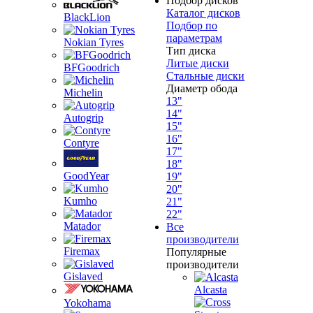
Подбор дисков
Каталог дисков
BlackLion
Подбор по
параметрам
Nokian Tyres
Тип диска
Литые диски
BFGoodrich
Стальные диски
Диаметр обода
Michelin
13"
14"
Autogrip
15"
16"
Contyre
17"
18"
GoodYear
19"
20"
Kumho
21"
22"
Matador
Все
производители
Firemax
Популярные
производители
Gislaved
Alcasta
Yokohama