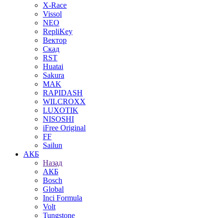
X-Race
Vissol
NEO
RepliKey
Вектор
Скад
RST
Huatai
Sakura
MAK
RAPIDASH
WILCROXX
LUXOTIK
NISOSHI
iFree Original
FF
Sailun
АКБ
Назад
АКБ
Bosch
Global
Inci Formula
Volt
Tungstone