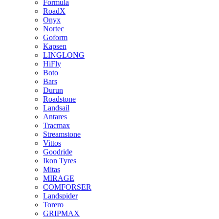
Formula
RoadX
Onyx
Nortec
Goform
Kapsen
LINGLONG
HiFly
Boto
Bars
Durun
Roadstone
Landsail
Antares
Tracmax
Streamstone
Vittos
Goodride
Ikon Tyres
Mitas
MIRAGE
COMFORSER
Landspider
Torero
GRIPMAX