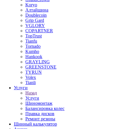
Koryo
Алтайшина
Doublecoin
Grip Gard
VGLORY
COPARTNER
TopTrust
Tianfu
Tornado
Kumho
Hankook
GRAYLING
GREENSTONE
TYRUN
Volex
Tianli
Услуги
Назад
Услуги
Шиномонтаж
Балансировка колес
Правка дисков
Ремонт резины
Шинный калькулятор