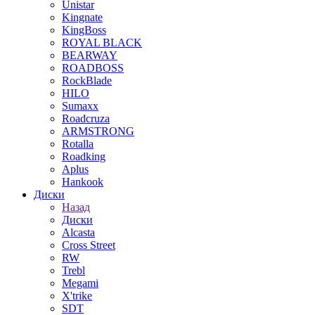
Unistar
Kingnate
KingBoss
ROYAL BLACK
BEARWAY
ROADBOSS
RockBlade
HILO
Sumaxx
Roadcruza
ARMSTRONG
Rotalla
Roadking
Aplus
Hankook
Диски
Назад
Диски
Alcasta
Cross Street
RW
Trebl
Megami
X'trike
SDT