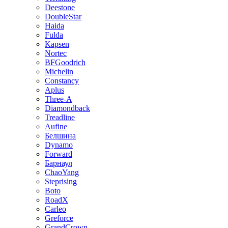
Deestone
DoubleStar
Haida
Fulda
Kapsen
Nortec
BFGoodrich
Michelin
Constancy
Aplus
Three-A
Diamondback
Treadline
Aufine
Белшина
Dynamo
Forward
Барнаул
ChaoYang
Steprising
Boto
RoadX
Carleo
Greforce
GrandCrown