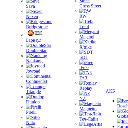
Cross Street
Sava
RW
Nexen
Trebl
Bridgestone
Megami
Барнаул
X'trike
DoubleStar
SDT
Nankang
iFree
Joyroad
ГАЗ
Continental
Replay
АКБ
Triangle
NZ
Dunlop
Bosc
Magnetto
Pirelli
Globa
Теч-Лайн
Nitto