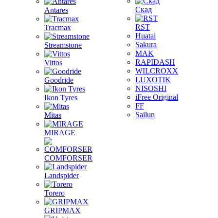
Скад
Antares
RST
Tracmax
Huatai
Sakura
Streamstone
MAK
RAPIDASH
Vittos
WILCROXX
LUXOTIK
Goodride
NISOSHI
iFree Original
Ikon Tyres
FF
Sailun
Mitas
MIRAGE
COMFORSER
Landspider
Torero
GRIPMAX