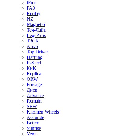
iFree
ГАЗ
Replay
NZ
Magnetto
Теч-Лайн
LegeArtis
ТЗСК
Arivo
Top Driver
Hartung
R-Steel
КиК
Replica
ORW
Forsage
Диск
Advance
Remain
SRW
Khomen Wheels
Accuride
Better
Sunrise
Venti