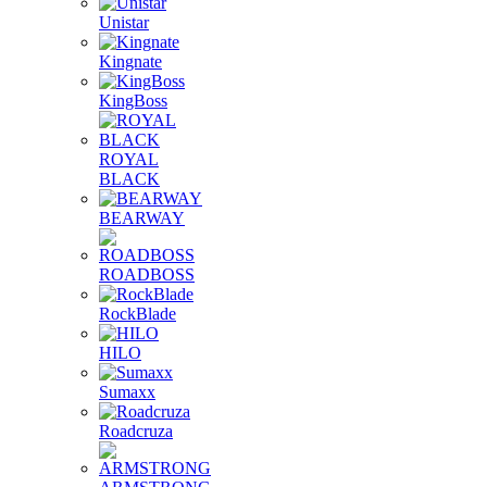
Unistar
Kingnate
KingBoss
ROYAL
BLACK
BEARWAY
ROADBOSS
RockBlade
HILO
Sumaxx
Roadcruza