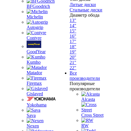
Литые диски
BFGoodrich
Стальные диски
Диаметр обода
Michelin
13"
14"
Autogrip
15"
16"
Contyre
17"
18"
GoodYear
19"
20"
Kumho
21"
22"
Matador
Все
производители
Firemax
Популярные
производители
Gislaved
Alcasta
Yokohama
Cross Street
Sava
RW
Nexen