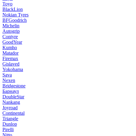
Toyo
BlackLion
Nokian Tyres
BFGoodrich
Michelin
Autogrip
Contyre
GoodYear
Kumho
Matador
Firemax
Gislaved
Yokohama
Sava
Nexen
Bridgestone
Барнаул
DoubleStar
Nankang
Joyroad
Continental
Triangle
Dunlop
Pirelli
Nitto