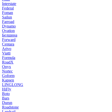
Interstate
Federal
Foman
Sailun
Farroad
Dynamo
Ovation
Белшина
Forward
Centara
Arivo
Viatti
Formula
RoadX
Onyx
Nortec
Goform
Kapsen
LINGLONG
HiFly
Boto
Bars
Durun
Roadstone
Landsail