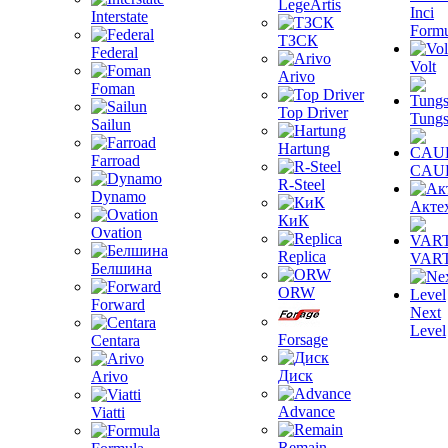
LegeArtis
Inci
Interstate
Formu
ТЗСК
Federal
Volt
Arivo
Foman
Top Driver
Tungs
Sailun
Hartung
Farroad
CAU
R-Steel
Dynamo
Акте
КиК
Ovation
Replica
VAR
Белшина
ORW
Forward
Next
Level
Forsage
Centara
Диск
Arivo
Advance
Viatti
Remain