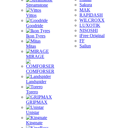
Sakura
Streamstone
MAK
RAPIDASH
Vittos
WILCROXX
LUXOTIK
Goodride
NISOSHI
iFree Original
Ikon Tyres
FF
Sailun
Mitas
MIRAGE
COMFORSER
Landspider
Torero
GRIPMAX
Unistar
Kingnate