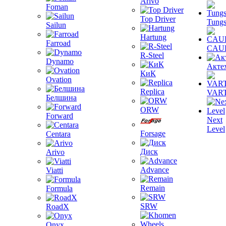
Arivo
Foman
Top Driver
Tungs
Sailun
Hartung
Farroad
CAU
R-Steel
Dynamo
Акте
КиК
Ovation
Replica
VAR
Белшина
ORW
Forward
Next
Level
Forsage
Centara
Диск
Arivo
Advance
Viatti
Remain
Formula
SRW
RoadX
Onyx