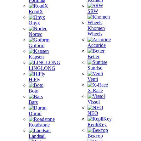
Formula
SRW
RoadX
Onyx
Khomen
Wheels
Nortec
Accuride
Goform
Better
Kapsen
Sunrise
LINGLONG
Venti
HiFly
X-Race
Boto
Vissol
Bars
NEO
Durun
RepliKey
Roadstone
Вектор
Landsail