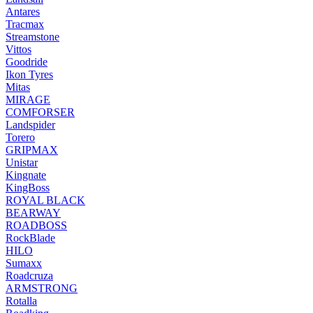
Antares
Tracmax
Streamstone
Vittos
Goodride
Ikon Tyres
Mitas
MIRAGE
COMFORSER
Landspider
Torero
GRIPMAX
Unistar
Kingnate
KingBoss
ROYAL BLACK
BEARWAY
ROADBOSS
RockBlade
HILO
Sumaxx
Roadcruza
ARMSTRONG
Rotalla