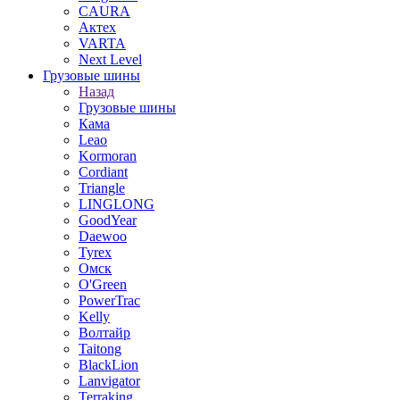
CAURA
Актех
VARTA
Next Level
Грузовые шины
Назад
Грузовые шины
Кама
Leao
Kormoran
Cordiant
Triangle
LINGLONG
GoodYear
Daewoo
Tyrex
Омск
O'Green
PowerTrac
Kelly
Волтайр
Taitong
BlackLion
Lanvigator
Terraking