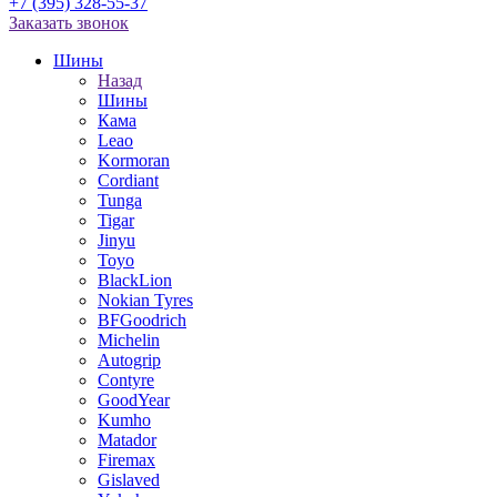
+7 (395) 328-55-37
Заказать звонок
Шины
Назад
Шины
Кама
Leao
Kormoran
Cordiant
Tunga
Tigar
Jinyu
Toyo
BlackLion
Nokian Tyres
BFGoodrich
Michelin
Autogrip
Contyre
GoodYear
Kumho
Matador
Firemax
Gislaved