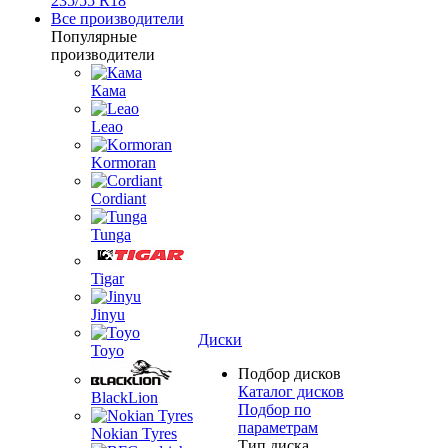
235/55 R18
Все производители
Популярные
производители
Кама
Leao
Kormoran
Cordiant
Tunga
Tigar
Jinyu
Диски
Toyo
Подбор дисков
Каталог дисков
BlackLion
Подбор по
параметрам
Nokian Tyres
Тип диска