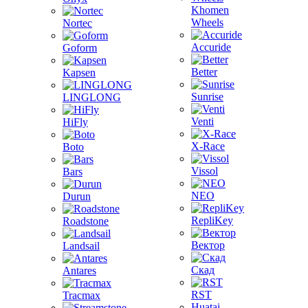
Khomen
Wheels
Nortec
Accuride
Goform
Better
Kapsen
Sunrise
LINGLONG
Venti
HiFly
X-Race
Boto
Vissol
Bars
NEO
Durun
RepliKey
Roadstone
Вектор
Landsail
Скад
Antares
RST
Tracmax
Huatai