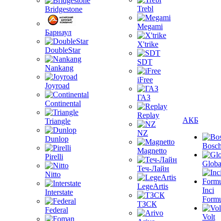
Trebl
Bridgestone
Megami
Барнаул
X'trike
DoubleStar
SDT
Nankang
iFree
Joyroad
ГАЗ
Continental
Replay
АКБ
Triangle
NZ
Dunlop
Bosc
Magnetto
Pirelli
Globa
Теч-Лайн
Nitto
LegeArtis
Inci
Interstate
Formu
ТЗСК
Federal
Volt