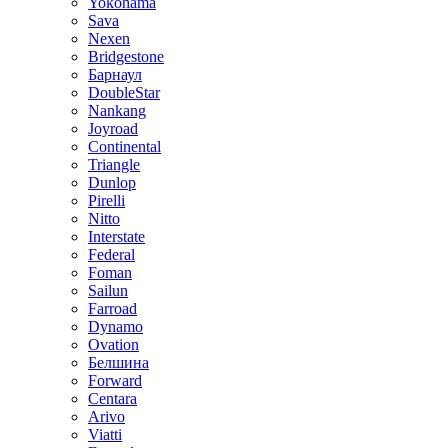
Yokohama
Sava
Nexen
Bridgestone
Барнаул
DoubleStar
Nankang
Joyroad
Continental
Triangle
Dunlop
Pirelli
Nitto
Interstate
Federal
Foman
Sailun
Farroad
Dynamo
Ovation
Белшина
Forward
Centara
Arivo
Viatti