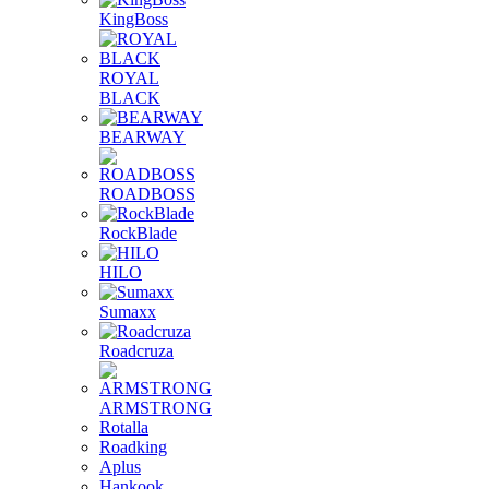
KingBoss
ROYAL
BLACK
BEARWAY
ROADBOSS
RockBlade
HILO
Sumaxx
Roadcruza
ARMSTRONG
Rotalla
Roadking
Aplus
Hankook