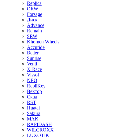
Replica
ORW
Forsage
Диск
Advance
Remain
SRW
Khomen Wheels
Accuride
Better
Sunrise
Venti
X-Race
Vissol
NEO
RepliKey
Вектор
Скад
RST
Huatai
Sakura
MAK
RAPIDASH
WILCROXX
LUXOTIK