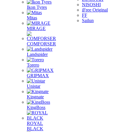
NISOSHI
Ikon Tyres
iFree Original
FF
Mitas
Sailun
MIRAGE
COMFORSER
Landspider
Torero
GRIPMAX
Unistar
Kingnate
KingBoss
ROYAL
BLACK