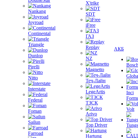
DoubleStar
X'trike
Nankang
SDT
Joyroad
iFree
Continental
ГАЗ
Triangle
Replay
АКБ
Dunlop
NZ
Bosc
Pirelli
Magnetto
Globa
Nitto
Теч-Лайн
Interstate
LegeArtis
Inci
Formu
Federal
ТЗСК
Volt
Foman
Arivo
Sailun
Top Driver
Tungs
Farroad
Hartung