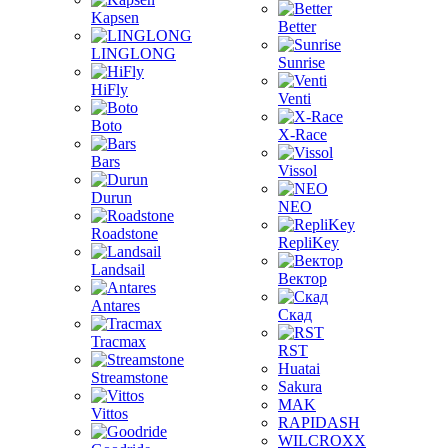
Kapsen
Better
LINGLONG
Sunrise
HiFly
Venti
Boto
X-Race
Bars
Vissol
Durun
NEO
Roadstone
RepliKey
Landsail
Вектор
Antares
Скад
Tracmax
RST
Huatai
Streamstone
Sakura
MAK
Vittos
RAPIDASH
WILCROXX