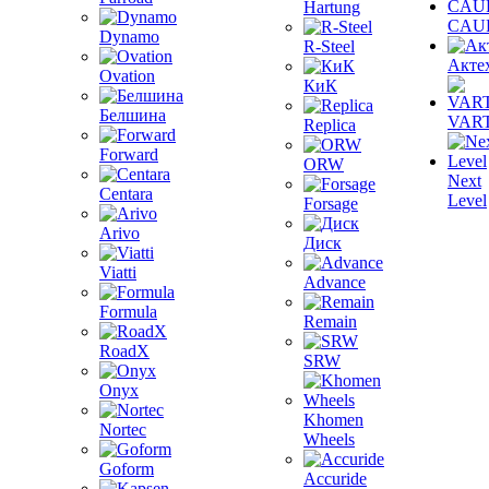
Hartung
CAU
Dynamo
R-Steel
Акте
Ovation
КиК
Белшина
VAR
Replica
Forward
ORW
Next
Centara
Level
Forsage
Arivo
Диск
Viatti
Advance
Formula
Remain
RoadX
SRW
Onyx
Khomen
Nortec
Wheels
Goform
Accuride