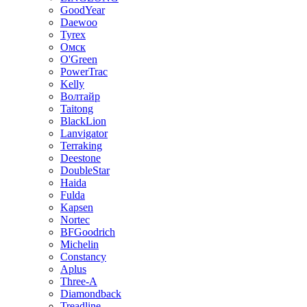
GoodYear
Daewoo
Tyrex
Омск
O'Green
PowerTrac
Kelly
Волтайр
Taitong
BlackLion
Lanvigator
Terraking
Deestone
DoubleStar
Haida
Fulda
Kapsen
Nortec
BFGoodrich
Michelin
Constancy
Aplus
Three-A
Diamondback
Treadline