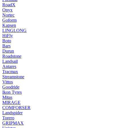
RoadX
Onyx
Nortec
Goform
Kapsen
LINGLONG
HiFly
Boto
Bars
Durun
Roadstone
Landsail
Antares
Tracmax
Streamstone
Vittos
Goodride
Ikon Tyres
Mitas
MIRAGE
COMFORSER
Landspider
Torero
GRIPMAX