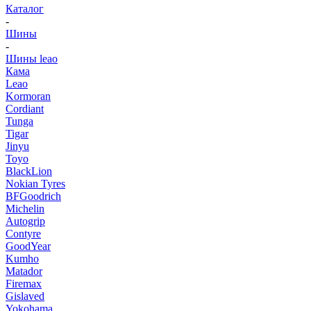
Каталог
-
Шины
-
Шины leao
Кама
Leao
Kormoran
Cordiant
Tunga
Tigar
Jinyu
Toyo
BlackLion
Nokian Tyres
BFGoodrich
Michelin
Autogrip
Contyre
GoodYear
Kumho
Matador
Firemax
Gislaved
Yokohama