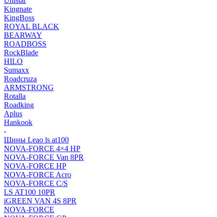
Unistar
Kingnate
KingBoss
ROYAL BLACK
BEARWAY
ROADBOSS
RockBlade
HILO
Sumaxx
Roadcruza
ARMSTRONG
Rotalla
Roadking
Aplus
Hankook
-
Шины Leao ls at100
NOVA-FORCE 4×4 HP
NOVA-FORCE Van 8PR
NOVA-FORCE HP
NOVA-FORCE Acro
NOVA-FORCE C/S
LS AT100 10PR
iGREEN VAN 4S 8PR
NOVA-FORCE