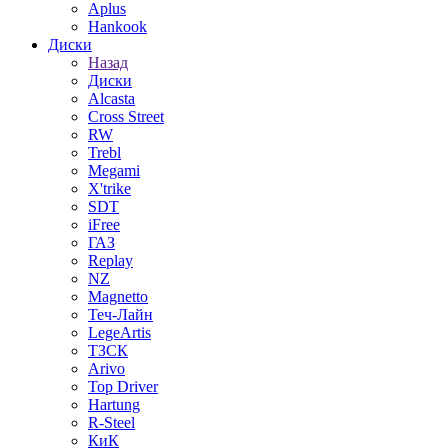
Aplus
Hankook
Диски
Назад
Диски
Alcasta
Cross Street
RW
Trebl
Megami
X'trike
SDT
iFree
ГАЗ
Replay
NZ
Magnetto
Теч-Лайн
LegeArtis
ТЗСК
Arivo
Top Driver
Hartung
R-Steel
КиК