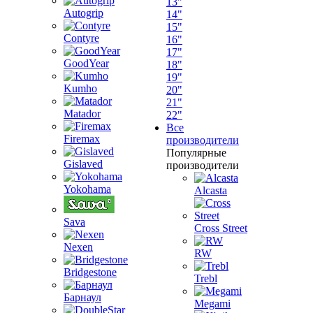
13"
Autogrip
14"
15"
Contyre
16"
17"
GoodYear
18"
19"
Kumho
20"
21"
Matador
22"
Все
Firemax
производители
Популярные
Gislaved
производители
Yokohama
Alcasta
Sava
Cross Street
Nexen
RW
Bridgestone
Trebl
Барнаул
Megami