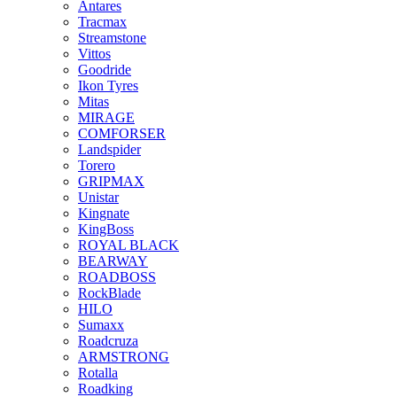
Antares
Tracmax
Streamstone
Vittos
Goodride
Ikon Tyres
Mitas
MIRAGE
COMFORSER
Landspider
Torero
GRIPMAX
Unistar
Kingnate
KingBoss
ROYAL BLACK
BEARWAY
ROADBOSS
RockBlade
HILO
Sumaxx
Roadcruza
ARMSTRONG
Rotalla
Roadking