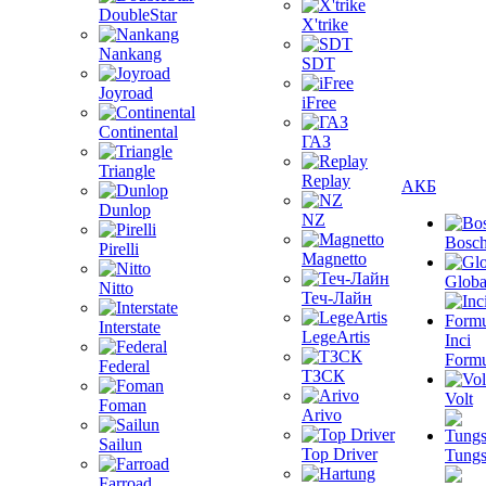
DoubleStar
X'trike
Nankang
SDT
Joyroad
iFree
Continental
ГАЗ
Triangle
Replay
АКБ
Dunlop
NZ
Bosc
Pirelli
Magnetto
Globa
Nitto
Теч-Лайн
Interstate
LegeArtis
Inci
Formu
Federal
ТЗСК
Volt
Foman
Arivo
Sailun
Top Driver
Tungs
Farroad