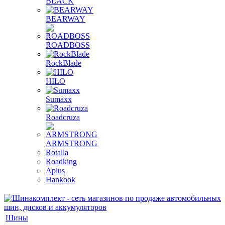
BLACK
BEARWAY
ROADBOSS
RockBlade
HILO
Sumaxx
Roadcruza
ARMSTRONG
Rotalla
Roadking
Aplus
Hankook
Шины