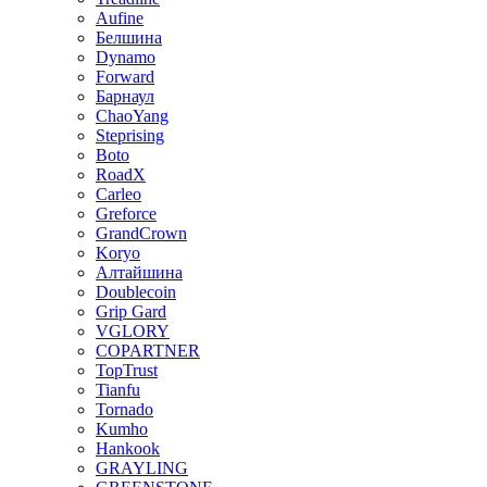
Aufine
Белшина
Dynamo
Forward
Барнаул
ChaoYang
Steprising
Boto
RoadX
Carleo
Greforce
GrandCrown
Koryo
Алтайшина
Doublecoin
Grip Gard
VGLORY
COPARTNER
TopTrust
Tianfu
Tornado
Kumho
Hankook
GRAYLING