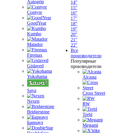
Autogrip
14"
15"
Contyre
16"
17"
GoodYear
18"
19"
Kumho
20"
21"
Matador
22"
Все
Firemax
производители
Популярные
Gislaved
производители
Yokohama
Alcasta
Sava
Cross Street
Nexen
RW
Bridgestone
Trebl
Барнаул
Megami