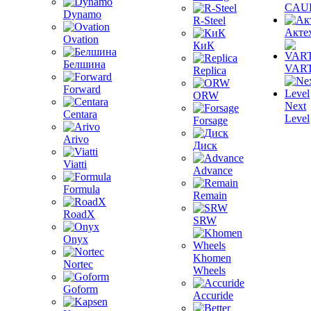
CAU
Dynamo
R-Steel
Акте
Ovation
КиК
Белшина
VAR
Replica
Forward
ORW
Next
Centara
Level
Forsage
Arivo
Диск
Viatti
Advance
Formula
Remain
RoadX
SRW
Onyx
Khomen
Nortec
Wheels
Goform
Accuride