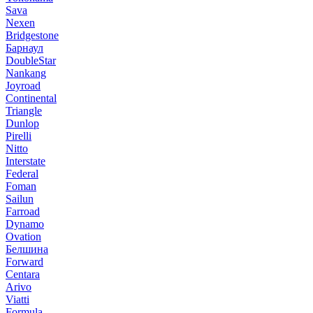
Sava
Nexen
Bridgestone
Барнаул
DoubleStar
Nankang
Joyroad
Continental
Triangle
Dunlop
Pirelli
Nitto
Interstate
Federal
Foman
Sailun
Farroad
Dynamo
Ovation
Белшина
Forward
Centara
Arivo
Viatti
Formula