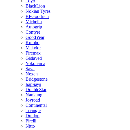
Toyo
BlackLion
Nokian Tyres
BFGoodrich
Michelin
Autogrip
Contyre
GoodYear
Kumho
Matador
Firemax
Gislaved
Yokohama
Sava
Nexen
Bridgestone
Барнаул
DoubleStar
Nankang
Joyroad
Continental
Triangle
Dunlop
Pirelli
Nitto