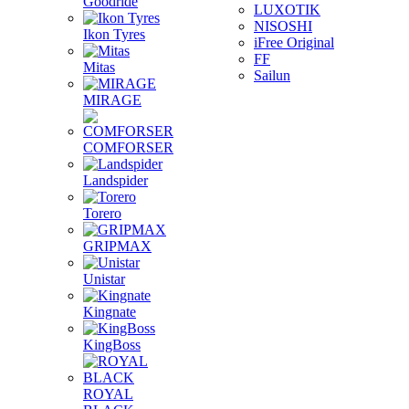
Goodride
LUXOTIK
NISOSHI
Ikon Tyres
iFree Original
FF
Mitas
Sailun
MIRAGE
COMFORSER
Landspider
Torero
GRIPMAX
Unistar
Kingnate
KingBoss
ROYAL