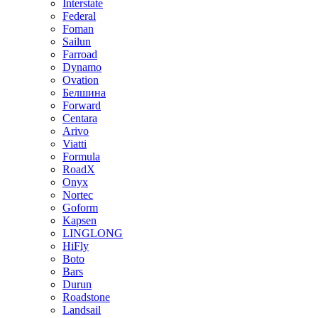
Interstate
Federal
Foman
Sailun
Farroad
Dynamo
Ovation
Белшина
Forward
Centara
Arivo
Viatti
Formula
RoadX
Onyx
Nortec
Goform
Kapsen
LINGLONG
HiFly
Boto
Bars
Durun
Roadstone
Landsail