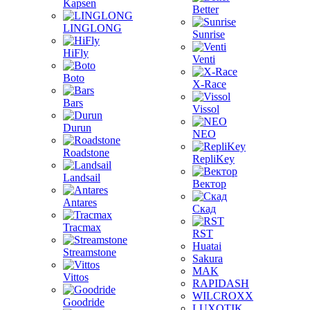
Kapsen
Better
LINGLONG
Sunrise
HiFly
Venti
Boto
X-Race
Bars
Vissol
Durun
NEO
Roadstone
RepliKey
Landsail
Вектор
Antares
Скад
Tracmax
RST
Huatai
Streamstone
Sakura
MAK
Vittos
RAPIDASH
WILCROXX
Goodride
LUXOTIK