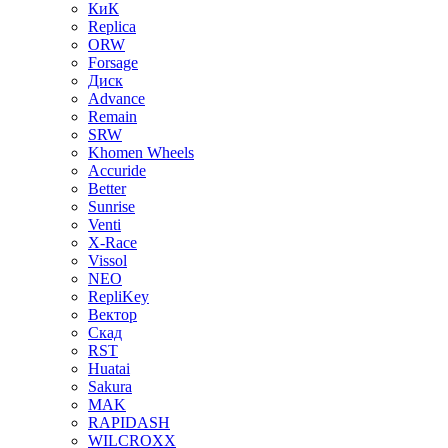
КиК
Replica
ORW
Forsage
Диск
Advance
Remain
SRW
Khomen Wheels
Accuride
Better
Sunrise
Venti
X-Race
Vissol
NEO
RepliKey
Вектор
Скад
RST
Huatai
Sakura
MAK
RAPIDASH
WILCROXX