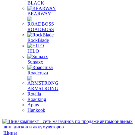
BLACK
BEARWAY
ROADBOSS
RockBlade
HILO
Sumaxx
Roadcruza
ARMSTRONG
Rotalla
Roadking
Aplus
Hankook
Шины