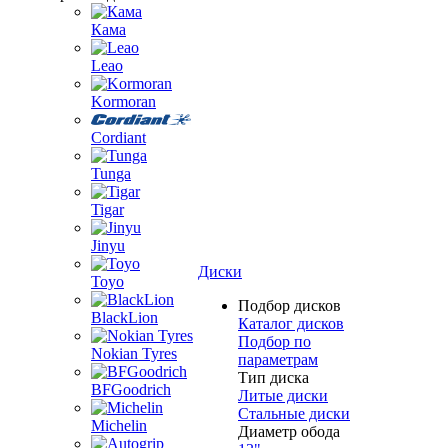
Кама
Leao
Kormoran
Cordiant
Tunga
Tigar
Jinyu
Диски
Toyo
Подбор дисков
BlackLion
Каталог дисков
Подбор по
Nokian Tyres
параметрам
Тип диска
BFGoodrich
Литые диски
Стальные диски
Michelin
Диаметр обода