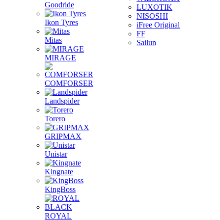
Goodride
LUXOTIK
NISOSHI
Ikon Tyres
iFree Original
FF
Mitas
Sailun
MIRAGE
COMFORSER
Landspider
Torero
GRIPMAX
Unistar
Kingnate
KingBoss
ROYAL