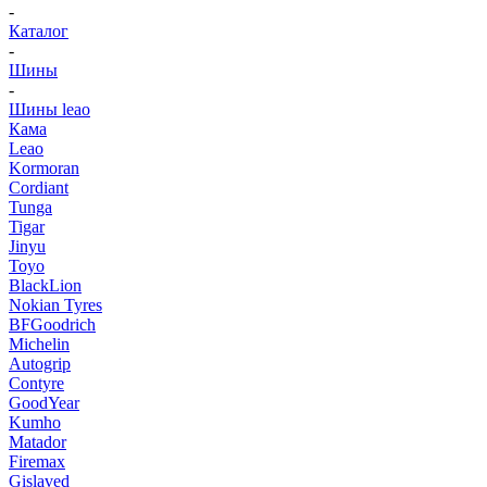
-
Каталог
-
Шины
-
Шины leao
Кама
Leao
Kormoran
Cordiant
Tunga
Tigar
Jinyu
Toyo
BlackLion
Nokian Tyres
BFGoodrich
Michelin
Autogrip
Contyre
GoodYear
Kumho
Matador
Firemax
Gislaved