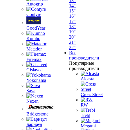
13"
Autogrip
14"
15"
Contyre
16"
17"
18"
GoodYear
19"
20"
Kumho
21"
22"
Matador
Все
производители
Firemax
Популярные
производители
Gislaved
Alcasta
Yokohama
Sava
Cross Street
Nexen
RW
Bridgestone
Trebl
Барнаул
Megami