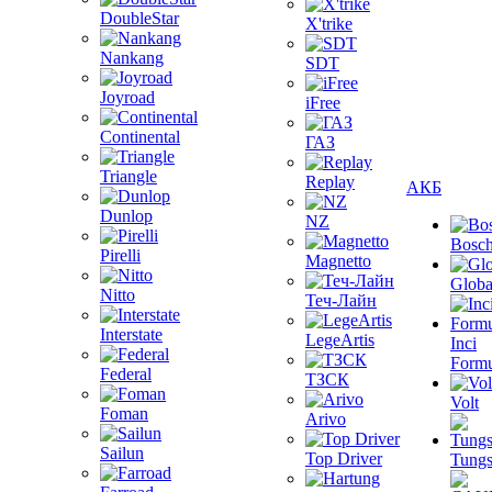
DoubleStar
X'trike
Nankang
SDT
Joyroad
iFree
Continental
ГАЗ
Triangle
Replay
АКБ
Dunlop
NZ
Bosc
Pirelli
Magnetto
Globa
Nitto
Теч-Лайн
Interstate
LegeArtis
Inci
Formu
Federal
ТЗСК
Volt
Foman
Arivo
Sailun
Top Driver
Tungs