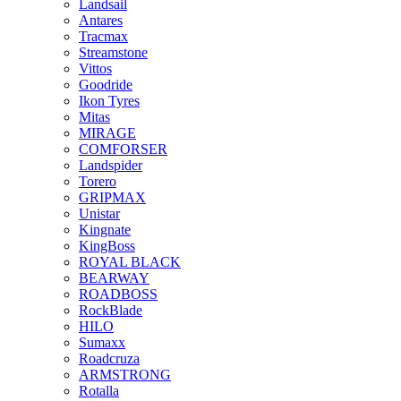
Landsail
Antares
Tracmax
Streamstone
Vittos
Goodride
Ikon Tyres
Mitas
MIRAGE
COMFORSER
Landspider
Torero
GRIPMAX
Unistar
Kingnate
KingBoss
ROYAL BLACK
BEARWAY
ROADBOSS
RockBlade
HILO
Sumaxx
Roadcruza
ARMSTRONG
Rotalla