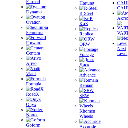
Farroad
Hartung
CAU
Dynamo
R-Steel
Акте
Ovation
КиК
Белшина
VAR
Replica
Forward
ORW
Next
Centara
Level
Forsage
Arivo
Диск
Viatti
Advance
Formula
Remain
RoadX
SRW
Onyx
Khomen
Nortec
Wheels
Goform
Accuride