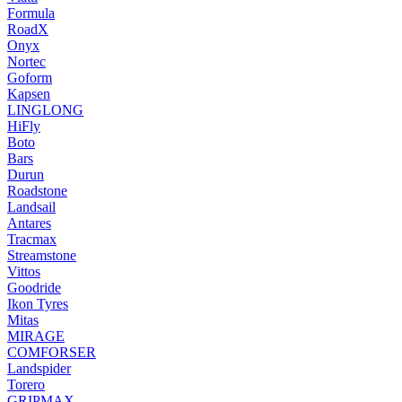
Formula
RoadX
Onyx
Nortec
Goform
Kapsen
LINGLONG
HiFly
Boto
Bars
Durun
Roadstone
Landsail
Antares
Tracmax
Streamstone
Vittos
Goodride
Ikon Tyres
Mitas
MIRAGE
COMFORSER
Landspider
Torero
GRIPMAX