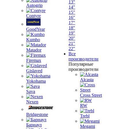
13"
Autogrip
14"
15"
Contyre
16"
17"
18"
GoodYear
19"
20"
Kumho
21"
22"
Matador
Все
производители
Firemax
Популярные
производители
Gislaved
Alcasta
Yokohama
Sava
Cross Street
Nexen
RW
Bridgestone
Trebl
Барнаул
Megami