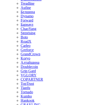
Treadline
Aufine
Белшина
Dynamo
Forward
Барнаул
ChaoYang
Steprising
Boto
RoadX
Carleo
Greforce
GrandCrown
Koryo
Алтайшина
Doublecoin
Grip Gard
VGLORY
COPARTNER
TopTrust
Tianfu
Tornado
Kumho
Hankook
GRAYLING