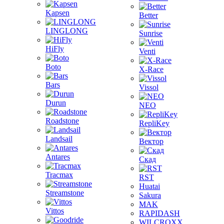
Kapsen
Better
LINGLONG
Sunrise
HiFly
Venti
Boto
X-Race
Bars
Vissol
Durun
NEO
Roadstone
RepliKey
Landsail
Вектор
Antares
Скад
Tracmax
RST
Huatai
Streamstone
Sakura
MAK
Vittos
RAPIDASH
WILCROXX