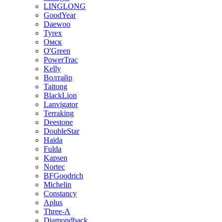
LINGLONG
GoodYear
Daewoo
Tyrex
Омск
O'Green
PowerTrac
Kelly
Волтайр
Taitong
BlackLion
Lanvigator
Terraking
Deestone
DoubleStar
Haida
Fulda
Kapsen
Nortec
BFGoodrich
Michelin
Constancy
Aplus
Three-A
Diamondback