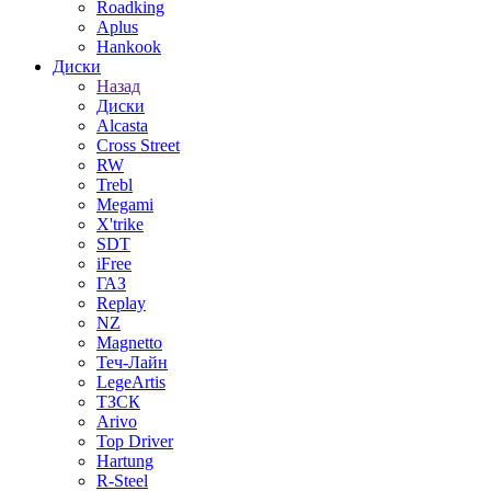
Roadking
Aplus
Hankook
Диски
Назад
Диски
Alcasta
Cross Street
RW
Trebl
Megami
X'trike
SDT
iFree
ГАЗ
Replay
NZ
Magnetto
Теч-Лайн
LegeArtis
ТЗСК
Arivo
Top Driver
Hartung
R-Steel