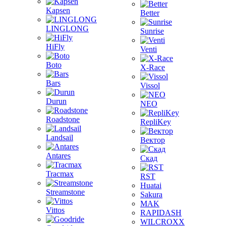
Kapsen
Better
LINGLONG
Sunrise
HiFly
Venti
Boto
X-Race
Bars
Vissol
Durun
NEO
Roadstone
RepliKey
Landsail
Вектор
Antares
Скад
Tracmax
RST
Huatai
Streamstone
Sakura
MAK
Vittos
RAPIDASH
WILCROXX