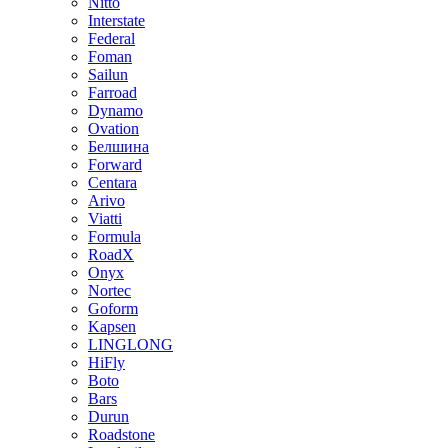
Nitto
Interstate
Federal
Foman
Sailun
Farroad
Dynamo
Ovation
Белшина
Forward
Centara
Arivo
Viatti
Formula
RoadX
Onyx
Nortec
Goform
Kapsen
LINGLONG
HiFly
Boto
Bars
Durun
Roadstone