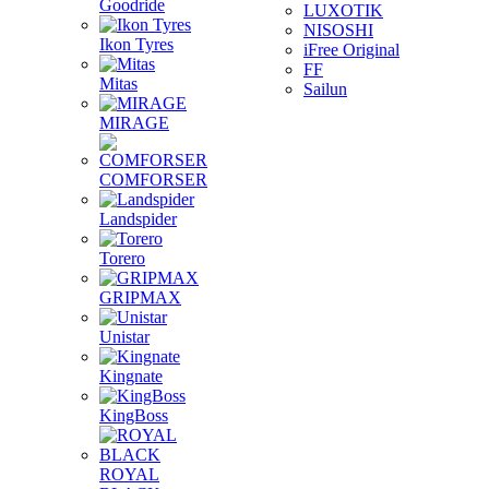
Goodride
LUXOTIK
NISOSHI
Ikon Tyres
iFree Original
FF
Mitas
Sailun
MIRAGE
COMFORSER
Landspider
Torero
GRIPMAX
Unistar
Kingnate
KingBoss
ROYAL