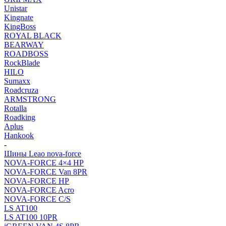
Unistar
Kingnate
KingBoss
ROYAL BLACK
BEARWAY
ROADBOSS
RockBlade
HILO
Sumaxx
Roadcruza
ARMSTRONG
Rotalla
Roadking
Aplus
Hankook
-
Шины Leao nova-force
NOVA-FORCE 4×4 HP
NOVA-FORCE Van 8PR
NOVA-FORCE HP
NOVA-FORCE Acro
NOVA-FORCE C/S
LS AT100
LS AT100 10PR