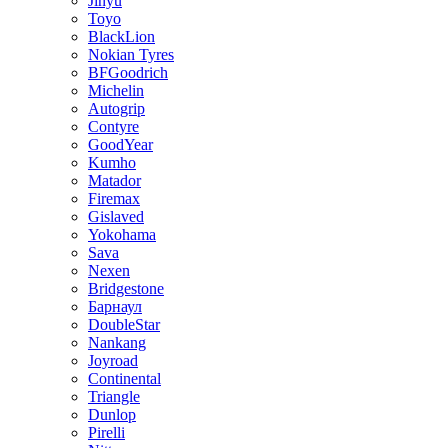
Jinyu
Toyo
BlackLion
Nokian Tyres
BFGoodrich
Michelin
Autogrip
Contyre
GoodYear
Kumho
Matador
Firemax
Gislaved
Yokohama
Sava
Nexen
Bridgestone
Барнаул
DoubleStar
Nankang
Joyroad
Continental
Triangle
Dunlop
Pirelli