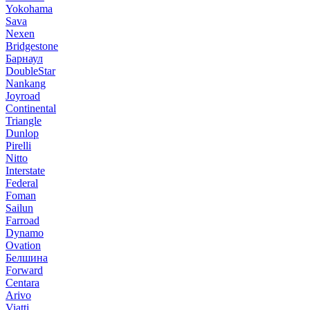
Yokohama
Sava
Nexen
Bridgestone
Барнаул
DoubleStar
Nankang
Joyroad
Continental
Triangle
Dunlop
Pirelli
Nitto
Interstate
Federal
Foman
Sailun
Farroad
Dynamo
Ovation
Белшина
Forward
Centara
Arivo
Viatti