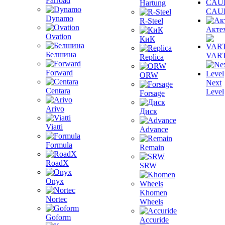
Farroad
Hartung
CAU
Dynamo
R-Steel
Акте
Ovation
КиК
Белшина
VAR
Replica
Forward
ORW
Next
Centara
Level
Forsage
Arivo
Диск
Viatti
Advance
Formula
Remain
RoadX
SRW
Onyx
Khomen
Nortec
Wheels
Goform
Accuride