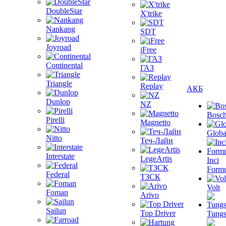
DoubleStar
X'trike
Nankang
SDT
Joyroad
iFree
Continental
ГАЗ
Triangle
Replay
АКБ
Dunlop
NZ
Bosc
Pirelli
Magnetto
Globa
Nitto
Теч-Лайн
Interstate
LegeArtis
Inci
Formu
Federal
ТЗСК
Volt
Foman
Arivo
Sailun
Top Driver
Tungs