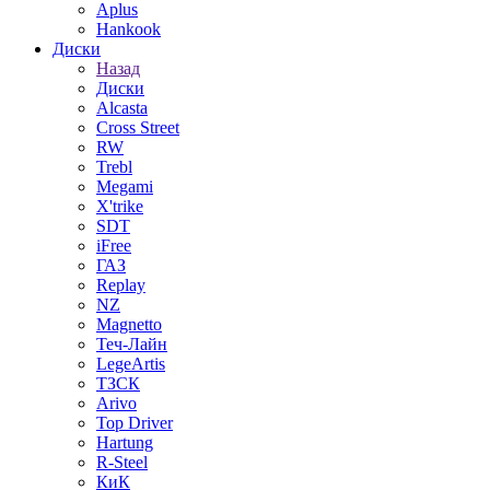
Aplus
Hankook
Диски
Назад
Диски
Alcasta
Cross Street
RW
Trebl
Megami
X'trike
SDT
iFree
ГАЗ
Replay
NZ
Magnetto
Теч-Лайн
LegeArtis
ТЗСК
Arivo
Top Driver
Hartung
R-Steel
КиК