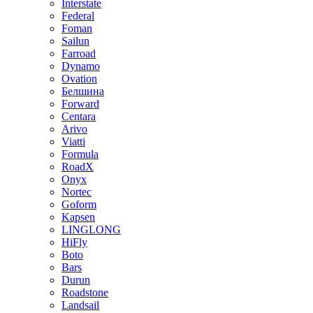
Interstate
Federal
Foman
Sailun
Farroad
Dynamo
Ovation
Белшина
Forward
Centara
Arivo
Viatti
Formula
RoadX
Onyx
Nortec
Goform
Kapsen
LINGLONG
HiFly
Boto
Bars
Durun
Roadstone
Landsail