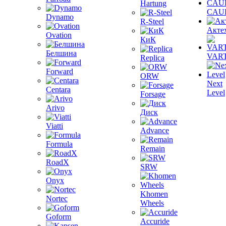
Hartung
CAU
Dynamo
R-Steel
Акте
Ovation
КиК
Белшина
VAR
Replica
Forward
ORW
Next
Centara
Level
Forsage
Arivo
Диск
Viatti
Advance
Formula
Remain
RoadX
SRW
Onyx
Khomen
Nortec
Wheels
Goform
Accuride