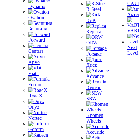
CAU
Dynamo
R-Steel
Акте
Ovation
КиК
Белшина
VAR
Replica
Forward
ORW
Next
Centara
Level
Forsage
Arivo
Диск
Viatti
Advance
Formula
Remain
RoadX
SRW
Onyx
Khomen
Nortec
Wheels
Goform
Accuride