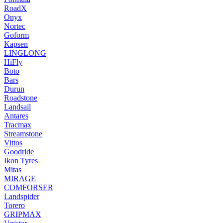
RoadX
Onyx
Nortec
Goform
Kapsen
LINGLONG
HiFly
Boto
Bars
Durun
Roadstone
Landsail
Antares
Tracmax
Streamstone
Vittos
Goodride
Ikon Tyres
Mitas
MIRAGE
COMFORSER
Landspider
Torero
GRIPMAX