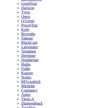
GoodYear
Daewoo
Tyrex
Омск
O'Green
PowerTrac
Kelly
Волтайр
Taitong
BlackLion
Lanvigator
Terraking
Deestone
DoubleStar
Haida
Fulda
Kapsen
Nortec
BFGoodrich
Michelin
Constancy
Aplus
Three-A
Diamondback
Treadline