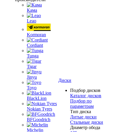
Кама
Leao
Kormoran
Cordiant
Tunga
Tigar
Jinyu
Диски
Toyo
Подбор дисков
Каталог дисков
BlackLion
Подбор по
параметрам
Nokian Tyres
Тип диска
Литые диски
BFGoodrich
Стальные диски
Диаметр обода
Michelin