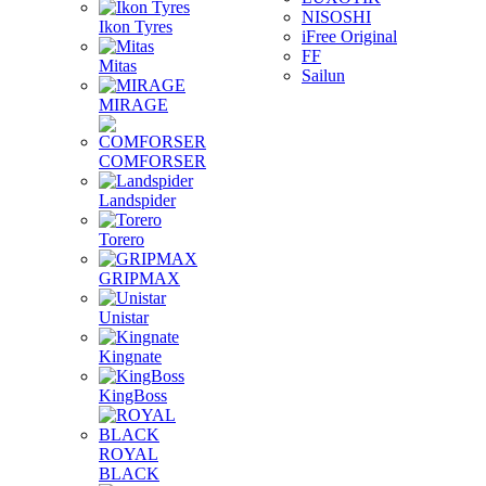
NISOSHI
Ikon Tyres
iFree Original
FF
Mitas
Sailun
MIRAGE
COMFORSER
Landspider
Torero
GRIPMAX
Unistar
Kingnate
KingBoss
ROYAL
BLACK