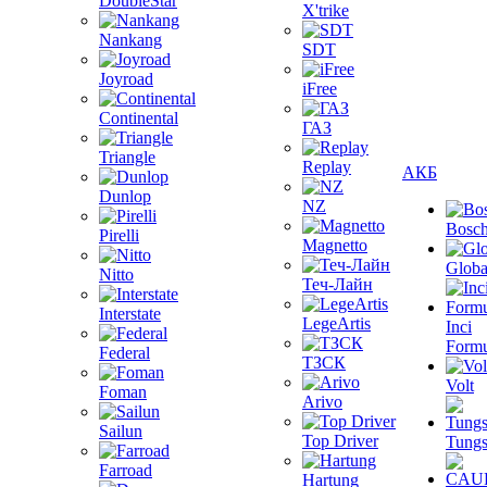
DoubleStar
X'trike
Nankang
SDT
Joyroad
iFree
Continental
ГАЗ
Triangle
Replay
АКБ
Dunlop
NZ
Bosc
Pirelli
Magnetto
Globa
Nitto
Теч-Лайн
Interstate
LegeArtis
Inci
Formu
Federal
ТЗСК
Volt
Foman
Arivo
Sailun
Top Driver
Tungs
Farroad
Hartung