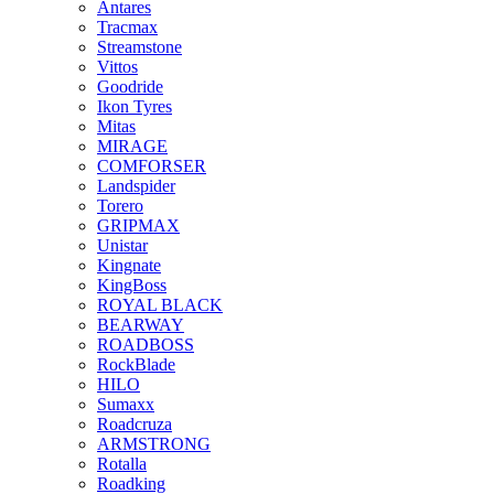
Antares
Tracmax
Streamstone
Vittos
Goodride
Ikon Tyres
Mitas
MIRAGE
COMFORSER
Landspider
Torero
GRIPMAX
Unistar
Kingnate
KingBoss
ROYAL BLACK
BEARWAY
ROADBOSS
RockBlade
HILO
Sumaxx
Roadcruza
ARMSTRONG
Rotalla
Roadking