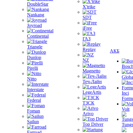
DoubleStar
X'trike
Nankang
SDT
Joyroad
iFree
Continental
ГАЗ
Triangle
Replay
АКБ
Dunlop
NZ
Bosc
Pirelli
Magnetto
Globa
Nitto
Теч-Лайн
Interstate
LegeArtis
Inci
Formu
Federal
ТЗСК
Volt
Foman
Arivo
Sailun
Top Driver
Tungs
Farroad