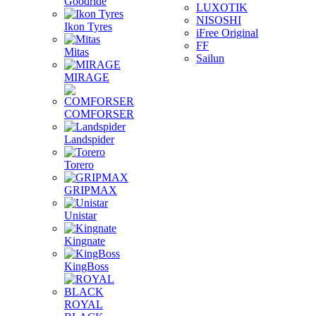
Goodride
LUXOTIK
NISOSHI
Ikon Tyres
iFree Original
FF
Mitas
Sailun
MIRAGE
COMFORSER
Landspider
Torero
GRIPMAX
Unistar
Kingnate
KingBoss
ROYAL