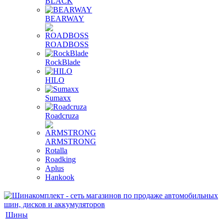
BLACK
BEARWAY
ROADBOSS
RockBlade
HILO
Sumaxx
Roadcruza
ARMSTRONG
Rotalla
Roadking
Aplus
Hankook
Шины