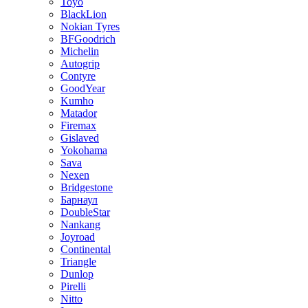
Toyo
BlackLion
Nokian Tyres
BFGoodrich
Michelin
Autogrip
Contyre
GoodYear
Kumho
Matador
Firemax
Gislaved
Yokohama
Sava
Nexen
Bridgestone
Барнаул
DoubleStar
Nankang
Joyroad
Continental
Triangle
Dunlop
Pirelli
Nitto