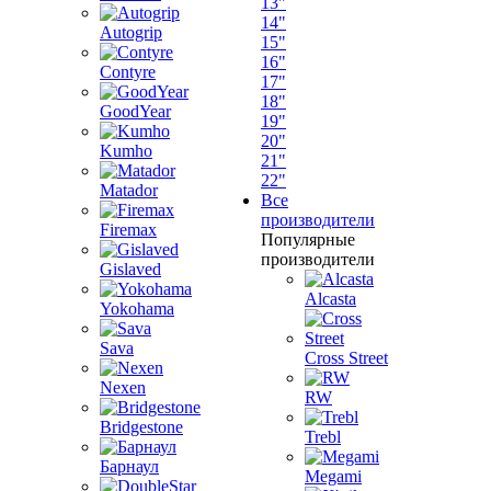
13"
14"
Autogrip
15"
16"
Contyre
17"
18"
GoodYear
19"
20"
Kumho
21"
22"
Matador
Все
производители
Firemax
Популярные
производители
Gislaved
Alcasta
Yokohama
Sava
Cross Street
Nexen
RW
Bridgestone
Trebl
Барнаул
Megami