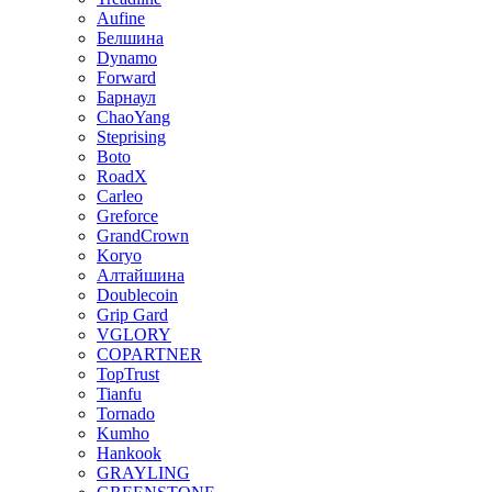
Aufine
Белшина
Dynamo
Forward
Барнаул
ChaoYang
Steprising
Boto
RoadX
Carleo
Greforce
GrandCrown
Koryo
Алтайшина
Doublecoin
Grip Gard
VGLORY
COPARTNER
TopTrust
Tianfu
Tornado
Kumho
Hankook
GRAYLING