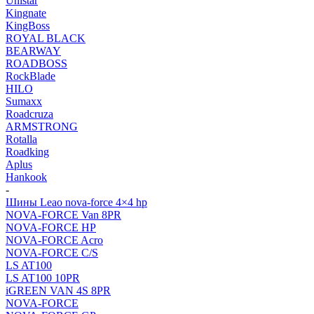
Unistar
Kingnate
KingBoss
ROYAL BLACK
BEARWAY
ROADBOSS
RockBlade
HILO
Sumaxx
Roadcruza
ARMSTRONG
Rotalla
Roadking
Aplus
Hankook
-
Шины Leao nova-force 4×4 hp
NOVA-FORCE Van 8PR
NOVA-FORCE HP
NOVA-FORCE Acro
NOVA-FORCE C/S
LS AT100
LS AT100 10PR
iGREEN VAN 4S 8PR
NOVA-FORCE