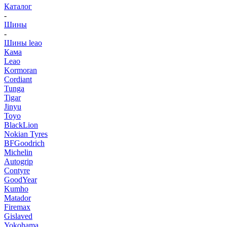
Каталог
-
Шины
-
Шины leao
Кама
Leao
Kormoran
Cordiant
Tunga
Tigar
Jinyu
Toyo
BlackLion
Nokian Tyres
BFGoodrich
Michelin
Autogrip
Contyre
GoodYear
Kumho
Matador
Firemax
Gislaved
Yokohama