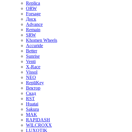
Replica
ORW
Forsage
Диск
Advance
Remain
SRW
Khomen Wheels
Accuride
Better
Sunrise
Venti
X-Race
Vissol
NEO
RepliKey
Вектор
Скад
RST
Huatai
Sakura
MAK
RAPIDASH
WILCROXX
LUXOTIK