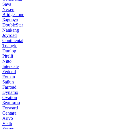
Sava
Nexen
Bridgestone
Барнаул
DoubleStar
Nankang
Joyroad
Continental
Triangle
Dunlop
Pirelli
Nitto
Interstate
Federal
Foman
Sailun
Farroad
Dynamo
Ovation
Белшина
Forward
Centara
Arivo
Viatti
Formula