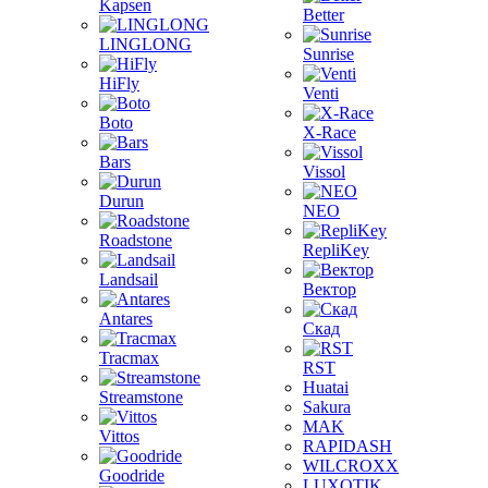
Kapsen
Better
LINGLONG
Sunrise
HiFly
Venti
Boto
X-Race
Bars
Vissol
Durun
NEO
Roadstone
RepliKey
Landsail
Вектор
Antares
Скад
Tracmax
RST
Huatai
Streamstone
Sakura
MAK
Vittos
RAPIDASH
WILCROXX
Goodride
LUXOTIK