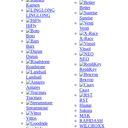
Kapsen
Better
LINGLONG
Sunrise
HiFly
Venti
Boto
X-Race
Bars
Vissol
Durun
NEO
Roadstone
RepliKey
Landsail
Вектор
Antares
Скад
Tracmax
RST
Huatai
Streamstone
Sakura
MAK
Vittos
RAPIDASH
WILCROXX