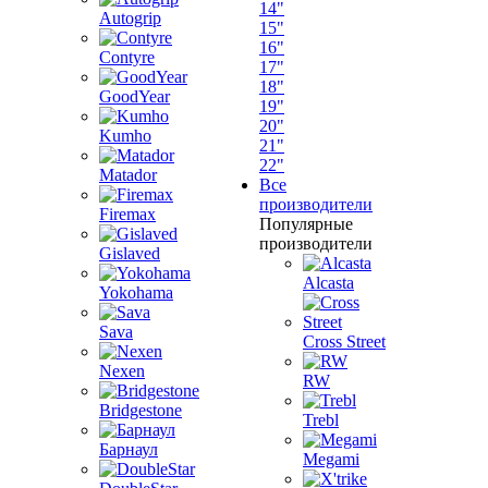
14"
Autogrip
15"
16"
Contyre
17"
18"
GoodYear
19"
20"
Kumho
21"
22"
Matador
Все
производители
Firemax
Популярные
производители
Gislaved
Alcasta
Yokohama
Sava
Cross Street
Nexen
RW
Bridgestone
Trebl
Барнаул
Megami