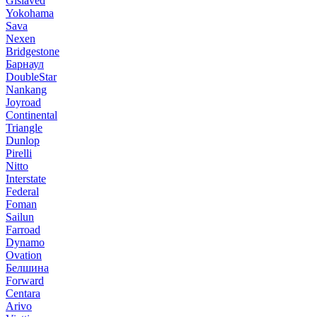
Gislaved
Yokohama
Sava
Nexen
Bridgestone
Барнаул
DoubleStar
Nankang
Joyroad
Continental
Triangle
Dunlop
Pirelli
Nitto
Interstate
Federal
Foman
Sailun
Farroad
Dynamo
Ovation
Белшина
Forward
Centara
Arivo