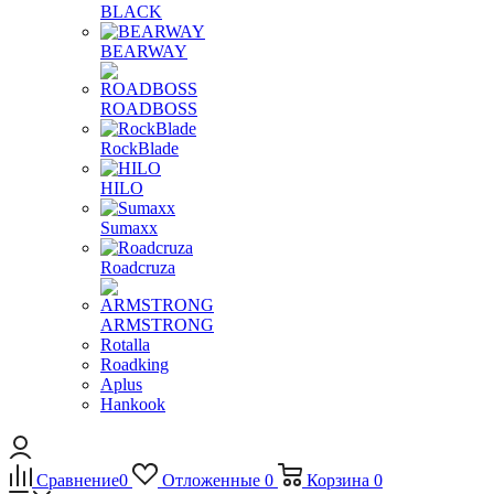
BLACK
BEARWAY
ROADBOSS
RockBlade
HILO
Sumaxx
Roadcruza
ARMSTRONG
Rotalla
Roadking
Aplus
Hankook
Сравнение
0
Отложенные
0
Корзина
0