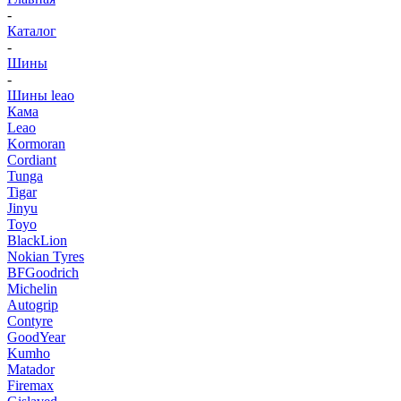
-
Каталог
-
Шины
-
Шины leao
Кама
Leao
Kormoran
Cordiant
Tunga
Tigar
Jinyu
Toyo
BlackLion
Nokian Tyres
BFGoodrich
Michelin
Autogrip
Contyre
GoodYear
Kumho
Matador
Firemax