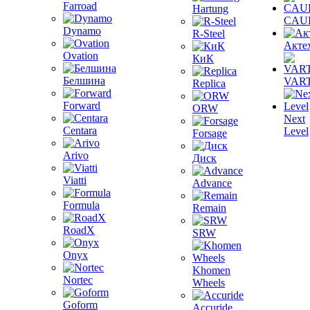
Farroad
Hartung
CAU
Dynamo
R-Steel
Акте
Ovation
КиК
Белшина
VAR
Replica
Forward
ORW
Next
Centara
Level
Forsage
Arivo
Диск
Viatti
Advance
Formula
Remain
RoadX
SRW
Onyx
Khomen
Nortec
Wheels
Goform
Accuride