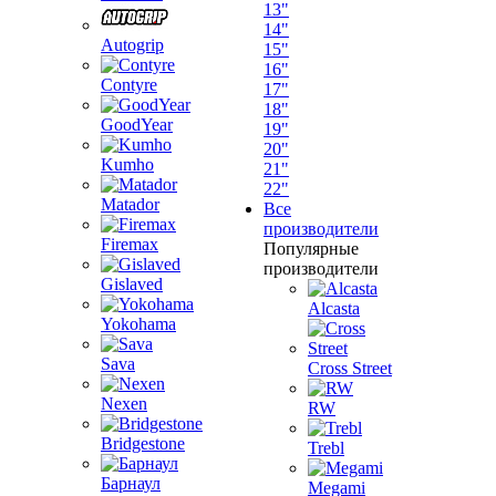
13"
14"
Autogrip
15"
16"
Contyre
17"
18"
GoodYear
19"
20"
Kumho
21"
22"
Matador
Все
производители
Firemax
Популярные
производители
Gislaved
Alcasta
Yokohama
Sava
Cross Street
Nexen
RW
Bridgestone
Trebl
Барнаул
Megami