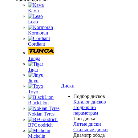
Кама
Leao
Kormoran
Cordiant
Tunga
Tigar
Jinyu
Диски
Toyo
Подбор дисков
Каталог дисков
BlackLion
Подбор по
параметрам
Nokian Tyres
Тип диска
Литые диски
BFGoodrich
Стальные диски
Диаметр обода
Michelin