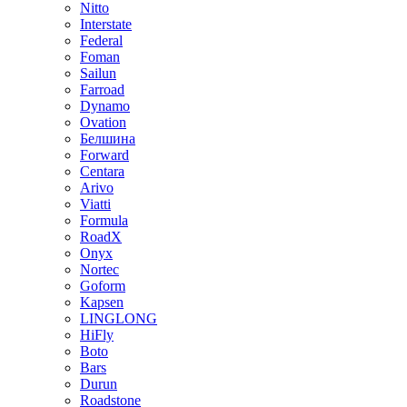
Nitto
Interstate
Federal
Foman
Sailun
Farroad
Dynamo
Ovation
Белшина
Forward
Centara
Arivo
Viatti
Formula
RoadX
Onyx
Nortec
Goform
Kapsen
LINGLONG
HiFly
Boto
Bars
Durun
Roadstone