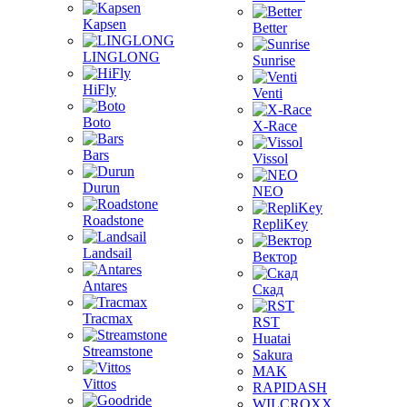
Kapsen
Better
LINGLONG
Sunrise
HiFly
Venti
Boto
X-Race
Bars
Vissol
Durun
NEO
Roadstone
RepliKey
Landsail
Вектор
Antares
Скад
Tracmax
RST
Huatai
Streamstone
Sakura
MAK
Vittos
RAPIDASH
WILCROXX