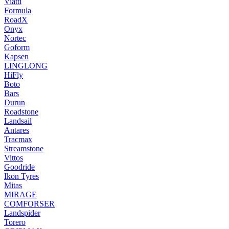
Viatti
Formula
RoadX
Onyx
Nortec
Goform
Kapsen
LINGLONG
HiFly
Boto
Bars
Durun
Roadstone
Landsail
Antares
Tracmax
Streamstone
Vittos
Goodride
Ikon Tyres
Mitas
MIRAGE
COMFORSER
Landspider
Torero