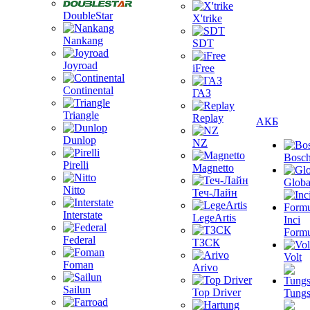
DoubleStar
X'trike
Nankang
SDT
Joyroad
iFree
Continental
ГАЗ
Triangle
Replay
АКБ
Dunlop
NZ
Bosc
Pirelli
Magnetto
Globa
Nitto
Теч-Лайн
Interstate
LegeArtis
Inci
Formu
Federal
ТЗСК
Volt
Foman
Arivo
Sailun
Top Driver
Tungs