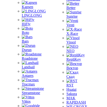
Kapsen
Better
LINGLONG
Sunrise
HiFly
Venti
Boto
X-Race
Bars
Vissol
Durun
NEO
Roadstone
RepliKey
Landsail
Вектор
Antares
Скад
Tracmax
RST
Huatai
Streamstone
Sakura
MAK
Vittos
RAPIDASH
WILCROXX