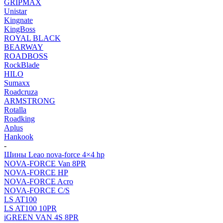
GRIPMAX
Unistar
Kingnate
KingBoss
ROYAL BLACK
BEARWAY
ROADBOSS
RockBlade
HILO
Sumaxx
Roadcruza
ARMSTRONG
Rotalla
Roadking
Aplus
Hankook
-
Шины Leao nova-force 4×4 hp
NOVA-FORCE Van 8PR
NOVA-FORCE HP
NOVA-FORCE Acro
NOVA-FORCE C/S
LS AT100
LS AT100 10PR
iGREEN VAN 4S 8PR