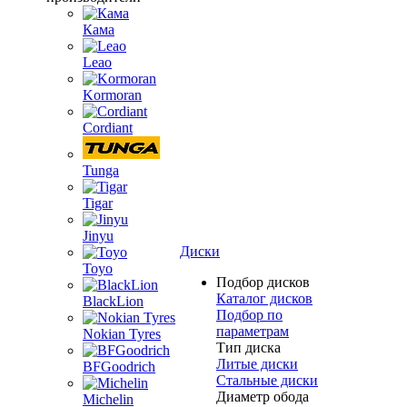
Кама
Leao
Kormoran
Cordiant
Tunga
Tigar
Jinyu
Диски
Toyo
Подбор дисков
Каталог дисков
BlackLion
Подбор по
параметрам
Nokian Tyres
Тип диска
Литые диски
BFGoodrich
Стальные диски
Диаметр обода
Michelin