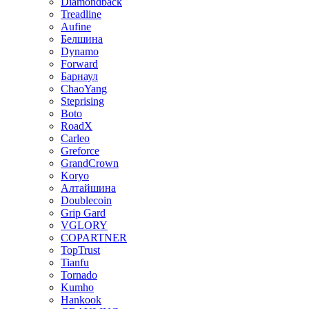
Diamondback
Treadline
Aufine
Белшина
Dynamo
Forward
Барнаул
ChaoYang
Steprising
Boto
RoadX
Carleo
Greforce
GrandCrown
Koryo
Алтайшина
Doublecoin
Grip Gard
VGLORY
COPARTNER
TopTrust
Tianfu
Tornado
Kumho
Hankook