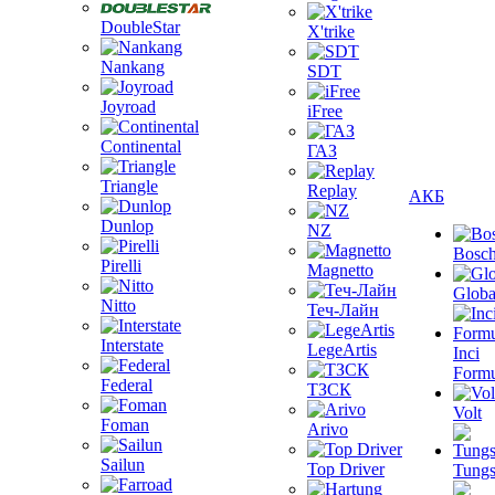
DoubleStar
X'trike
Nankang
SDT
Joyroad
iFree
Continental
ГАЗ
Triangle
Replay
АКБ
Dunlop
NZ
Bosc
Pirelli
Magnetto
Globa
Nitto
Теч-Лайн
Interstate
LegeArtis
Inci
Formu
Federal
ТЗСК
Volt
Foman
Arivo
Sailun
Top Driver
Tungs