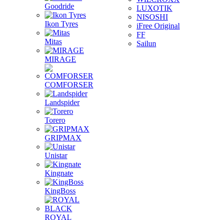
Goodride
LUXOTIK
NISOSHI
Ikon Tyres
iFree Original
FF
Mitas
Sailun
MIRAGE
COMFORSER
Landspider
Torero
GRIPMAX
Unistar
Kingnate
KingBoss
ROYAL