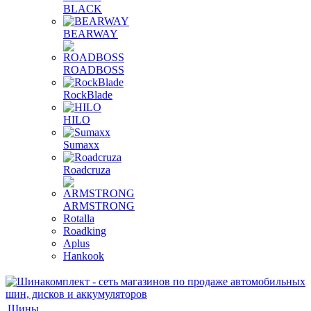
BLACK
BEARWAY
ROADBOSS
RockBlade
HILO
Sumaxx
Roadcruza
ARMSTRONG
Rotalla
Roadking
Aplus
Hankook
Шины