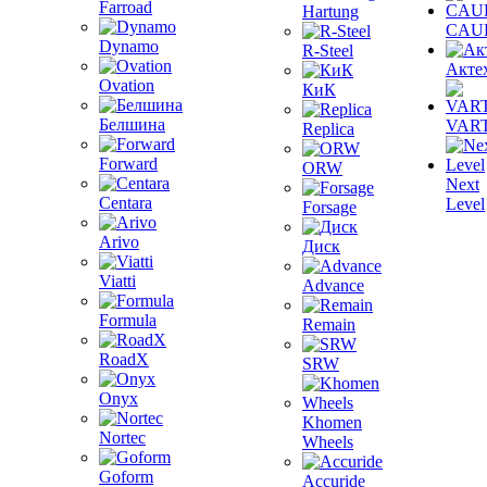
Farroad
Hartung
CAU
Dynamo
R-Steel
Акте
Ovation
КиК
Белшина
VAR
Replica
Forward
ORW
Next
Centara
Level
Forsage
Arivo
Диск
Viatti
Advance
Formula
Remain
RoadX
SRW
Onyx
Khomen
Nortec
Wheels
Goform
Accuride