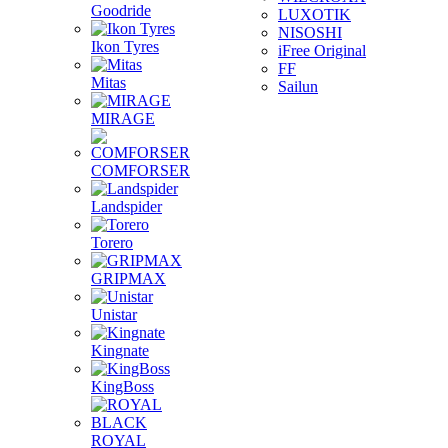
Goodride
LUXOTIK
NISOSHI
Ikon Tyres
iFree Original
FF
Mitas
Sailun
MIRAGE
COMFORSER
Landspider
Torero
GRIPMAX
Unistar
Kingnate
KingBoss
ROYAL