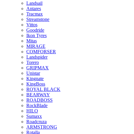
Landsail
Antares
Tracmax
Streamstone
Vittos
Goodride
Ikon Tyres
Mitas
MIRAGE
COMFORSER
Landspider
Torero
GRIPMAX
Unistar
Kingnate
KingBoss
ROYAL BLACK
BEARWAY
ROADBOSS
RockBlade
HILO
Sumaxx
Roadcruza
ARMSTRONG
Rotalla