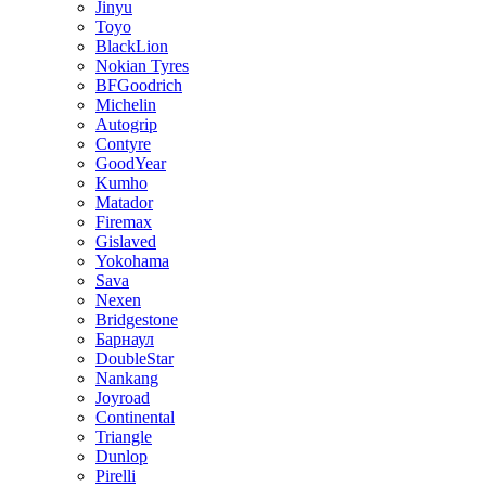
Jinyu
Toyo
BlackLion
Nokian Tyres
BFGoodrich
Michelin
Autogrip
Contyre
GoodYear
Kumho
Matador
Firemax
Gislaved
Yokohama
Sava
Nexen
Bridgestone
Барнаул
DoubleStar
Nankang
Joyroad
Continental
Triangle
Dunlop
Pirelli