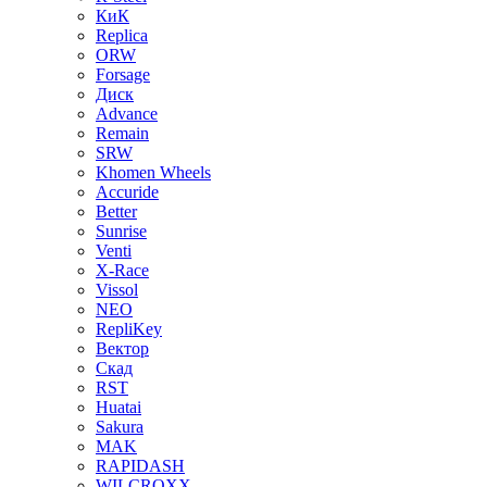
КиК
Replica
ORW
Forsage
Диск
Advance
Remain
SRW
Khomen Wheels
Accuride
Better
Sunrise
Venti
X-Race
Vissol
NEO
RepliKey
Вектор
Скад
RST
Huatai
Sakura
MAK
RAPIDASH
WILCROXX