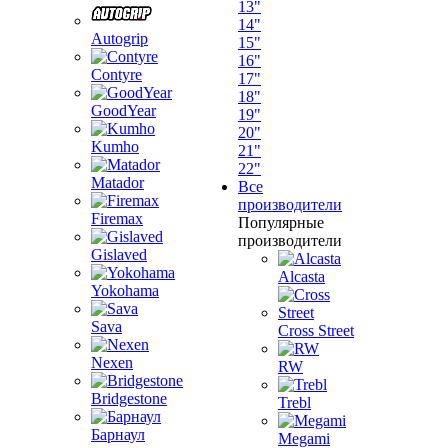
13"
14"
Autogrip
15"
16"
Contyre
17"
18"
GoodYear
19"
20"
Kumho
21"
22"
Matador
Все
производители
Firemax
Популярные
производители
Gislaved
Alcasta
Yokohama
Sava
Cross Street
Nexen
RW
Bridgestone
Trebl
Барнаул
Megami