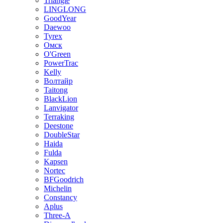
Triangle
LINGLONG
GoodYear
Daewoo
Tyrex
Омск
O'Green
PowerTrac
Kelly
Волтайр
Taitong
BlackLion
Lanvigator
Terraking
Deestone
DoubleStar
Haida
Fulda
Kapsen
Nortec
BFGoodrich
Michelin
Constancy
Aplus
Three-A