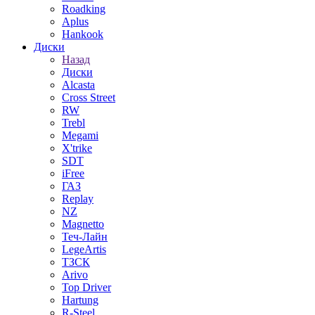
Roadking
Aplus
Hankook
Диски
Назад
Диски
Alcasta
Cross Street
RW
Trebl
Megami
X'trike
SDT
iFree
ГАЗ
Replay
NZ
Magnetto
Теч-Лайн
LegeArtis
ТЗСК
Arivo
Top Driver
Hartung
R-Steel