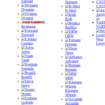
Farroad
Hartung
CAU
Dynamo
R-Steel
Акте
Ovation
КиК
Белшина
VAR
Replica
Forward
ORW
Next
Centara
Level
Forsage
Arivo
Диск
Viatti
Advance
Formula
Remain
RoadX
SRW
Onyx
Khomen
Nortec
Wheels
Goform
Accuride