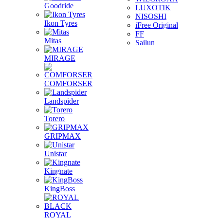
Goodride
LUXOTIK
NISOSHI
Ikon Tyres
iFree Original
FF
Mitas
Sailun
MIRAGE
COMFORSER
Landspider
Torero
GRIPMAX
Unistar
Kingnate
KingBoss
ROYAL