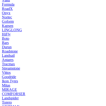
Viatti
Formula
RoadX
Onyx
Nortec
Goform
Kapsen
LINGLONG
HiFly
Boto
Bars
Durun
Roadstone
Landsail
Antares
Tracmax
Streamstone
Vittos
Goodride
Ikon Tyres
Mitas
MIRAGE
COMFORSER
Landspider
Torero