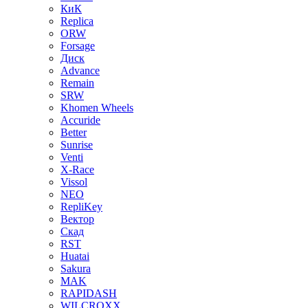
КиК
Replica
ORW
Forsage
Диск
Advance
Remain
SRW
Khomen Wheels
Accuride
Better
Sunrise
Venti
X-Race
Vissol
NEO
RepliKey
Вектор
Скад
RST
Huatai
Sakura
MAK
RAPIDASH
WILCROXX