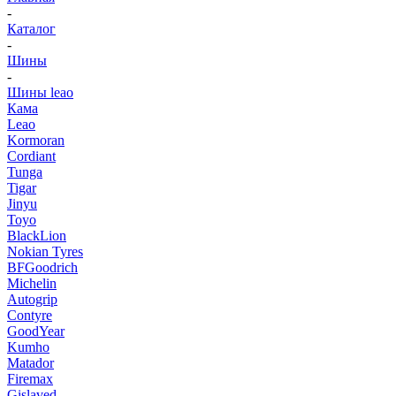
-
Каталог
-
Шины
-
Шины leao
Кама
Leao
Kormoran
Cordiant
Tunga
Tigar
Jinyu
Toyo
BlackLion
Nokian Tyres
BFGoodrich
Michelin
Autogrip
Contyre
GoodYear
Kumho
Matador
Firemax
Gislaved