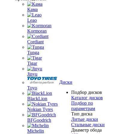
Кама
Leao
Kormoran
Cordiant
Tunga
Tigar
Jinyu
Диски
Toyo
Подбор дисков
Каталог дисков
BlackLion
Подбор по
параметрам
Nokian Tyres
Тип диска
Литые диски
BFGoodrich
Стальные диски
Диаметр обода
Michelin