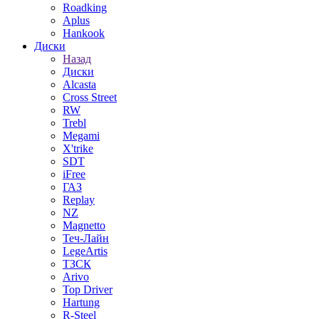
Roadking
Aplus
Hankook
Диски
Назад
Диски
Alcasta
Cross Street
RW
Trebl
Megami
X'trike
SDT
iFree
ГАЗ
Replay
NZ
Magnetto
Теч-Лайн
LegeArtis
ТЗСК
Arivo
Top Driver
Hartung
R-Steel