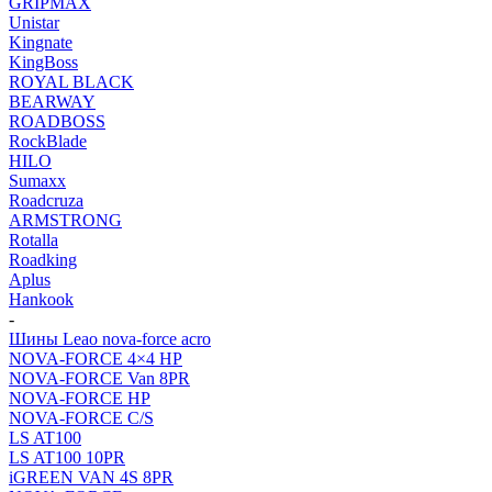
GRIPMAX
Unistar
Kingnate
KingBoss
ROYAL BLACK
BEARWAY
ROADBOSS
RockBlade
HILO
Sumaxx
Roadcruza
ARMSTRONG
Rotalla
Roadking
Aplus
Hankook
-
Шины Leao nova-force acro
NOVA-FORCE 4×4 HP
NOVA-FORCE Van 8PR
NOVA-FORCE HP
NOVA-FORCE C/S
LS AT100
LS AT100 10PR
iGREEN VAN 4S 8PR