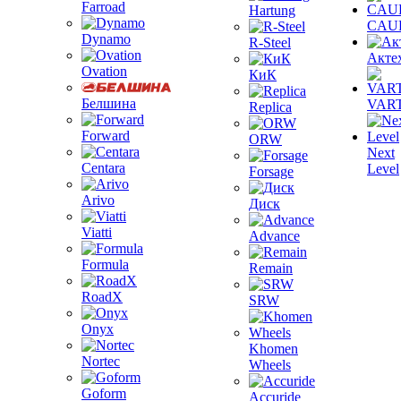
Farroad
Hartung
CAU
Dynamo
R-Steel
Акте
Ovation
КиК
Белшина
VAR
Replica
Forward
ORW
Next
Centara
Level
Forsage
Arivo
Диск
Viatti
Advance
Formula
Remain
RoadX
SRW
Onyx
Khomen
Nortec
Wheels
Goform
Accuride