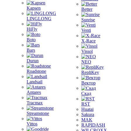
Kapsen
Better
LINGLONG
Sunrise
HiFly
Venti
Boto
X-Race
Bars
Vissol
Durun
NEO
Roadstone
RepliKey
Landsail
Вектор
Antares
Скад
Tracmax
RST
Huatai
Streamstone
Sakura
MAK
Vittos
RAPIDASH
WILCROXX