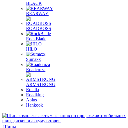
BLACK
BEARWAY
ROADBOSS
RockBlade
HILO
Sumaxx
Roadcruza
ARMSTRONG
Rotalla
Roadking
Aplus
Hankook
Шины