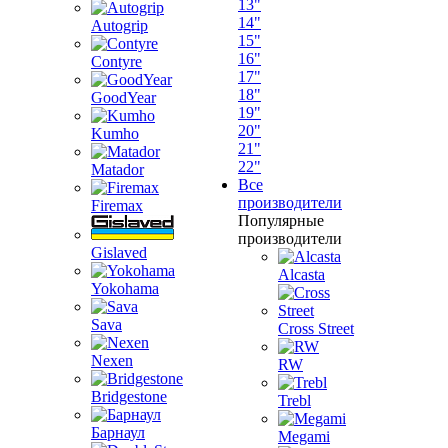
13"
14"
Autogrip
15"
16"
Contyre
17"
18"
GoodYear
19"
20"
Kumho
21"
22"
Matador
Все
производители
Firemax
Популярные
производители
Gislaved
Alcasta
Yokohama
Sava
Cross Street
Nexen
RW
Bridgestone
Trebl
Барнаул
Megami