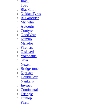
Jinyu
Toyo
BlackLion
Nokian Tyres
BFGoodrich
Michelin
Autogrip
Contyre
GoodYear
Kumho
Matador
Firemax
Gislaved
Yokohama
Sava
Nexen
Bridgestone
Барнаул
DoubleStar
Nankang
Joyroad
Continental
Triangle
Dunlop
Pirelli