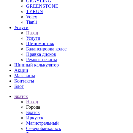
GRAYLING
GREENSTONE
TYRUN
Volex
Tianli
Услуги
Назад
Услуги
Шиномонтаж
Балансировка колес
Правка дисков
Ремонт резины
Шинный калькулятор
Акции
Магазины
Контакты
Блог
Братск
Назад
Города
Братск
Иркутск
Магистральный
Северобайкальск