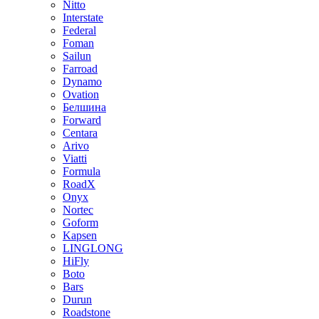
Nitto
Interstate
Federal
Foman
Sailun
Farroad
Dynamo
Ovation
Белшина
Forward
Centara
Arivo
Viatti
Formula
RoadX
Onyx
Nortec
Goform
Kapsen
LINGLONG
HiFly
Boto
Bars
Durun
Roadstone