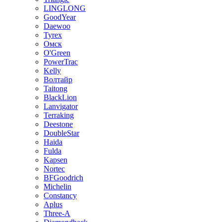
LINGLONG
GoodYear
Daewoo
Tyrex
Омск
O'Green
PowerTrac
Kelly
Волтайр
Taitong
BlackLion
Lanvigator
Terraking
Deestone
DoubleStar
Haida
Fulda
Kapsen
Nortec
BFGoodrich
Michelin
Constancy
Aplus
Three-A