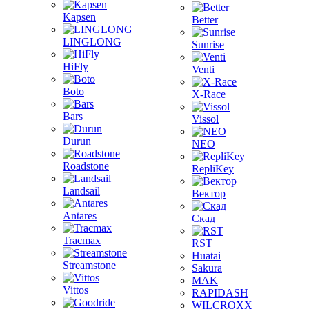
Kapsen
Better
LINGLONG
Sunrise
HiFly
Venti
Boto
X-Race
Bars
Vissol
Durun
NEO
Roadstone
RepliKey
Landsail
Вектор
Antares
Скад
Tracmax
RST
Huatai
Streamstone
Sakura
MAK
Vittos
RAPIDASH
WILCROXX