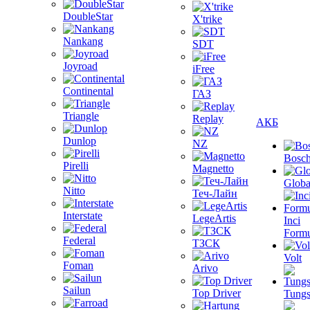
DoubleStar
X'trike
Nankang
SDT
Joyroad
iFree
Continental
ГАЗ
Triangle
Replay
АКБ
Dunlop
NZ
Bosc
Pirelli
Magnetto
Globa
Nitto
Теч-Лайн
Interstate
LegeArtis
Inci
Formu
Federal
ТЗСК
Volt
Foman
Arivo
Sailun
Top Driver
Tungs