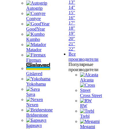
13"
14"
Autogrip
15"
16"
Contyre
17"
18"
GoodYear
19"
20"
Kumho
21"
22"
Matador
Все
производители
Firemax
Популярные
производители
Gislaved
Alcasta
Yokohama
Sava
Cross Street
Nexen
RW
Bridgestone
Trebl
Барнаул
Megami