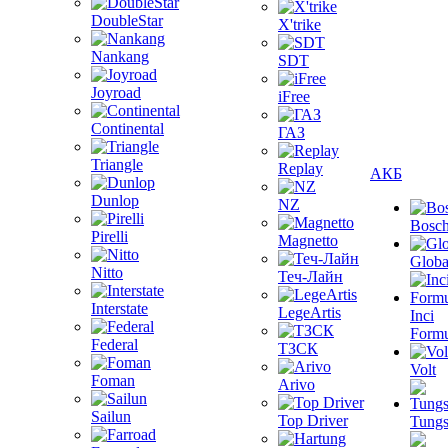
DoubleStar
X'trike
Nankang
SDT
Joyroad
iFree
Continental
ГАЗ
Triangle
Replay
АКБ
Dunlop
NZ
Bosc
Pirelli
Magnetto
Globa
Nitto
Теч-Лайн
Interstate
LegeArtis
Inci
Formu
Federal
ТЗСК
Volt
Foman
Arivo
Sailun
Top Driver
Tungs