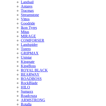
Landsail
Antares
Tracmax
Streamstone
Vittos
Goodride
Ikon Tyres
Mitas
MIRAGE
COMFORSER
Landspider
Torero
GRIPMAX
Unistar
Kingnate
KingBoss
ROYAL BLACK
BEARWAY
ROADBOSS
RockBlade
HILO
Sumaxx
Roadcruza
ARMSTRONG
Rotalla