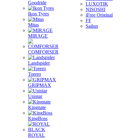
Goodride
LUXOTIK
NISOSHI
Ikon Tyres
iFree Original
FF
Mitas
Sailun
MIRAGE
COMFORSER
Landspider
Torero
GRIPMAX
Unistar
Kingnate
KingBoss
ROYAL