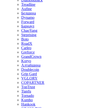
Diamondback
Treadline
Aufine
Белшина
Dynamo
Forward
Барнаул
ChaoYang
Steprising
Boto
RoadX
Carleo
Greforce
GrandCrown
Koryo
Алтайшина
Doublecoin
Grip Gard
VGLORY
COPARTNER
TopTrust
Tianfu
Tornado
Kumho
Hankook