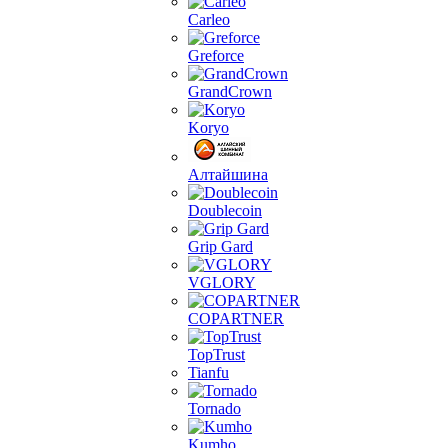
Carleo
Greforce
GrandCrown
Koryo
Алтайшина
Doublecoin
Grip Gard
VGLORY
COPARTNER
TopTrust
Tianfu
Tornado
Kumho