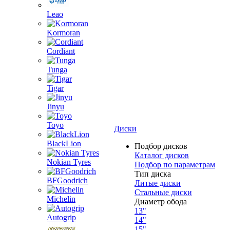
Leao
Kormoran
Cordiant
Tunga
Tigar
Jinyu
Toyo
Диски
BlackLion
Подбор дисков
Каталог дисков
Nokian Tyres
Подбор по параметрам
Тип диска
BFGoodrich
Литые диски
Стальные диски
Michelin
Диаметр обода
13"
Autogrip
14"
15"