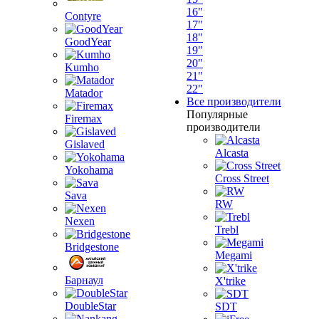
16"
Contyre
17"
18"
GoodYear
19"
20"
Kumho
21"
22"
Matador
Все производители
Популярные
Firemax
производители
Gislaved
Alcasta
Yokohama
Cross Street
Sava
RW
Nexen
Trebl
Bridgestone
Megami
Барнаул
X'trike
DoubleStar
SDT