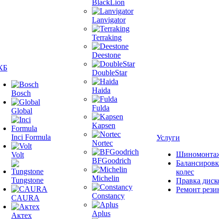
BlackLion
Lanvigator
Terraking
Deestone
КБ
DoubleStar
Haida
Bosch
Fulda
Global
Kapsen
Inci Formula
Услуги
Nortec
Шиномонта
Volt
BFGoodrich
Балансировк
колес
Michelin
Tungstone
Правка диск
Ремонт рези
Constancy
CAURA
Aplus
Актех