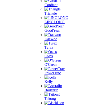
Cordiant
Triangle
LINGLONG
GoodYear
Daewoo
Tyrex
Омск
O'Green
PowerTrac
Kelly
Волтайр
Taitong