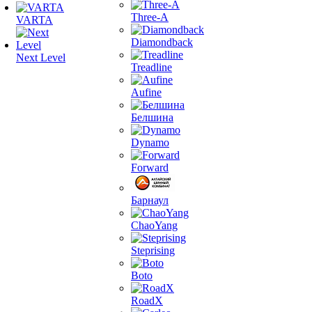
Three-A
VARTA
Diamondback
Next Level
Treadline
Aufine
Белшина
Dynamo
Forward
Барнаул
ChaoYang
Steprising
Boto
RoadX