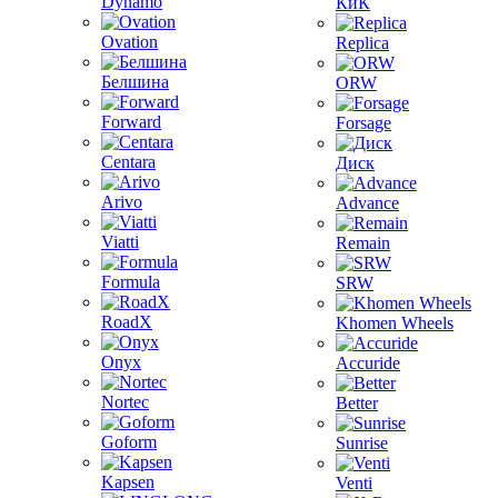
Dynamo
КиК
Ovation
Replica
Белшина
ORW
Forward
Forsage
Centara
Диск
Arivo
Advance
Viatti
Remain
Formula
SRW
RoadX
Khomen Wheels
Onyx
Accuride
Nortec
Better
Goform
Sunrise
Kapsen
Venti