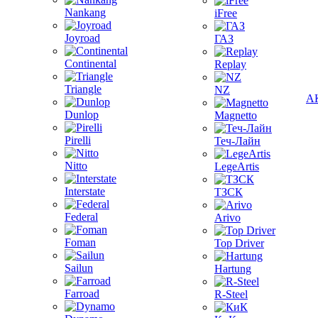
Nankang
iFree
Joyroad
ГАЗ
Continental
Replay
Triangle
NZ
А
Dunlop
Magnetto
Pirelli
Теч-Лайн
Nitto
LegeArtis
Interstate
ТЗСК
Federal
Arivo
Foman
Top Driver
Sailun
Hartung
Farroad
R-Steel