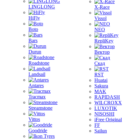
LINGLONG
X-Race
HiFly
Vissol
Boto
NEO
Bars
RepliKey
Durun
Вектор
Roadstone
Скад
Landsail
RST
Huatai
Antares
Sakura
MAK
Tracmax
RAPIDASH
WILCROXX
Streamstone
LUXOTIK
NISOSHI
Vittos
iFree Original
FF
Goodride
Sailun