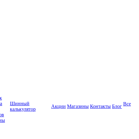
ж
а
Шинный
Все
Акции
Магазины
Контакты
Блог
калькулятор
ов
ны