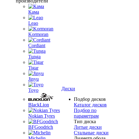
производители
Кама
Leao
Kormoran
Cordiant
Tunga
Tigar
Jinyu
Диски
Toyo
Подбор дисков
BlackLion
Каталог дисков
Подбор по
Nokian Tyres
параметрам
Тип диска
BFGoodrich
Литые диски
Стальные диски
Michelin
Диаметр обода