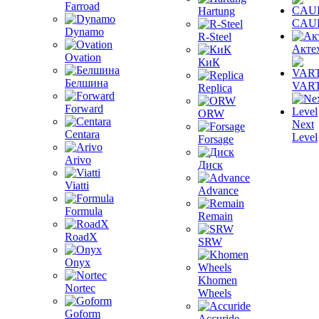
Farroad
Hartung
CAU
Dynamo
R-Steel
Акте
Ovation
КиК
Белшина
VAR
Replica
Forward
ORW
Next
Centara
Level
Forsage
Arivo
Диск
Viatti
Advance
Formula
Remain
RoadX
SRW
Onyx
Khomen
Nortec
Wheels
Goform
Accuride