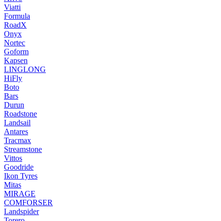
Viatti
Formula
RoadX
Onyx
Nortec
Goform
Kapsen
LINGLONG
HiFly
Boto
Bars
Durun
Roadstone
Landsail
Antares
Tracmax
Streamstone
Vittos
Goodride
Ikon Tyres
Mitas
MIRAGE
COMFORSER
Landspider
Torero