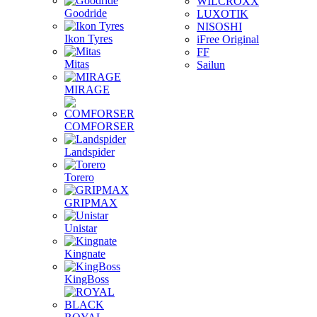
WILCROXX
Goodride
LUXOTIK
NISOSHI
Ikon Tyres
iFree Original
FF
Mitas
Sailun
MIRAGE
COMFORSER
Landspider
Torero
GRIPMAX
Unistar
Kingnate
KingBoss