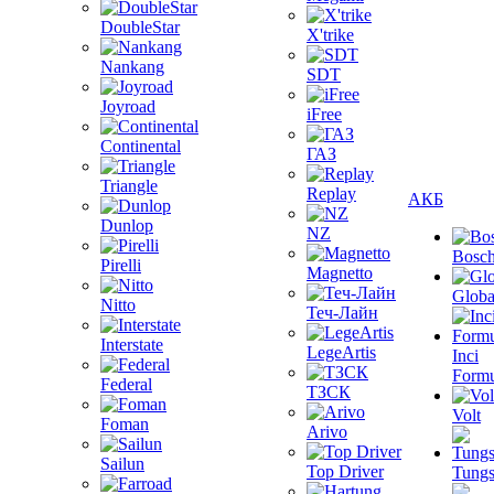
DoubleStar
X'trike
Nankang
SDT
Joyroad
iFree
Continental
ГАЗ
Triangle
Replay
АКБ
Dunlop
NZ
Bosc
Pirelli
Magnetto
Globa
Nitto
Теч-Лайн
Interstate
LegeArtis
Inci
Formu
Federal
ТЗСК
Volt
Foman
Arivo
Sailun
Top Driver
Tungs