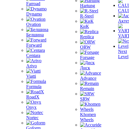
Farroad
Hartung
CAU
Dynamo
R-Steel
Акте
Ovation
КиК
Белшина
VAR
Replica
Forward
ORW
Next
Centara
Level
Forsage
Arivo
Диск
Viatti
Advance
Formula
Remain
RoadX
SRW
Onyx
Khomen
Nortec
Wheels
Goform