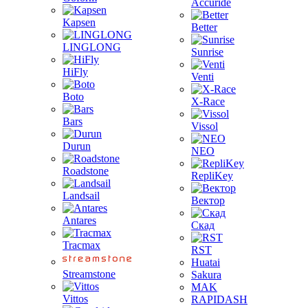
Accuride
Kapsen
Better
LINGLONG
Sunrise
HiFly
Venti
Boto
X-Race
Bars
Vissol
Durun
NEO
Roadstone
RepliKey
Landsail
Вектор
Antares
Скад
Tracmax
RST
Huatai
Streamstone
Sakura
MAK
Vittos
RAPIDASH