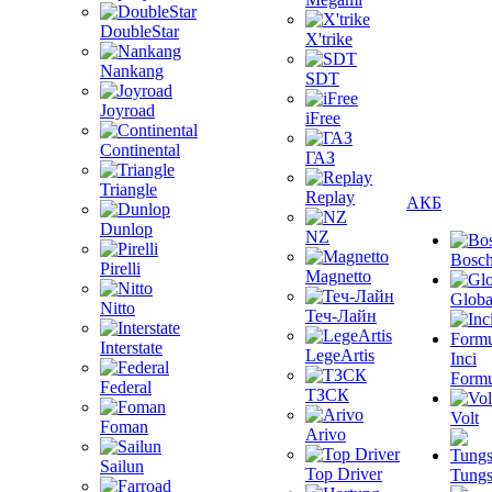
DoubleStar
X'trike
Nankang
SDT
Joyroad
iFree
Continental
ГАЗ
Triangle
Replay
АКБ
Dunlop
NZ
Bosc
Pirelli
Magnetto
Globa
Nitto
Теч-Лайн
Interstate
LegeArtis
Inci
Formu
Federal
ТЗСК
Volt
Foman
Arivo
Sailun
Top Driver
Tungs