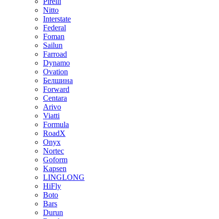
Pirelli
Nitto
Interstate
Federal
Foman
Sailun
Farroad
Dynamo
Ovation
Белшина
Forward
Centara
Arivo
Viatti
Formula
RoadX
Onyx
Nortec
Goform
Kapsen
LINGLONG
HiFly
Boto
Bars
Durun