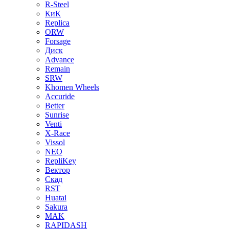
R-Steel
КиК
Replica
ORW
Forsage
Диск
Advance
Remain
SRW
Khomen Wheels
Accuride
Better
Sunrise
Venti
X-Race
Vissol
NEO
RepliKey
Вектор
Скад
RST
Huatai
Sakura
MAK
RAPIDASH