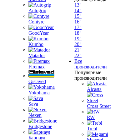
13"
Autogrip
14"
15"
Contyre
16"
17"
GoodYear
18"
19"
Kumho
20"
21"
Matador
22"
Все
Firemax
производители
Популярные
производители
Gislaved
Alcasta
Yokohama
Sava
Cross Street
Nexen
RW
Bridgestone
Trebl
Барнаул
Megami