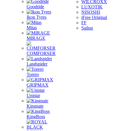
WILCROXX
Goodride
LUXOTIK
NISOSHI
Ikon Tyres
iFree Original
FF
Mitas
Sailun
MIRAGE
COMFORSER
Landspider
Torero
GRIPMAX
Unistar
Kingnate
KingBoss