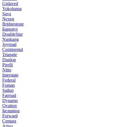
Gislaved
Yokohama
Sava
Nexen
Bridgestone
Барнаул
DoubleStar
Nankang
Joyroad
Continental
Triangle
Dunlop
Pirelli
Nitto
Interstate
Federal
Foman
Sailun
Farroad
Dynamo
Ovation
Белшина
Forward
Centara
Arivo