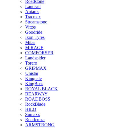
Roadstone
Landsail
Antares
Tracmax
Streamstone
Vittos
Goodride
Ikon Tyres
Mitas
MIRAGE
COMFORSER
Landspider
Torero
GRIPMAX
Unistar
Kingnate
KingBoss
ROYAL BLACK
BEARWAY
ROADBOSS
RockBlade
HILO
Sumaxx
Roadcruza
ARMSTRONG