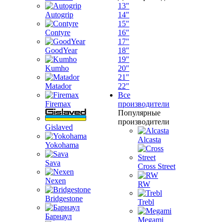
13"
Autogrip
14"
15"
Contyre
16"
17"
GoodYear
18"
19"
Kumho
20"
21"
Matador
22"
Все
Firemax
производители
Популярные
производители
Gislaved
Alcasta
Yokohama
Sava
Cross Street
Nexen
RW
Bridgestone
Trebl
Барнаул
Megami