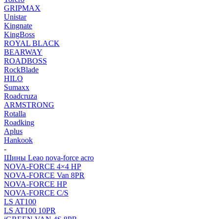
GRIPMAX
Unistar
Kingnate
KingBoss
ROYAL BLACK
BEARWAY
ROADBOSS
RockBlade
HILO
Sumaxx
Roadcruza
ARMSTRONG
Rotalla
Roadking
Aplus
Hankook
-
Шины Leao nova-force acro
NOVA-FORCE 4×4 HP
NOVA-FORCE Van 8PR
NOVA-FORCE HP
NOVA-FORCE C/S
LS AT100
LS AT100 10PR