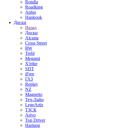
Rotalla
Roadking
Aplus
Hankook
Диски
Назад
Диски
Alcasta
Cross Street
RW
Trebl
Megami
X'trike
SDT
iFree
ГАЗ
Replay
NZ
Magnetto
Теч-Лайн
LegeArtis
ТЗСК
Arivo
Top Driver
Hartung