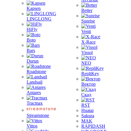
Kapsen
Better
LINGLONG
Sunrise
HiFly
Venti
Boto
X-Race
Bars
Vissol
Durun
NEO
Roadstone
RepliKey
Landsail
Вектор
Antares
Скад
Tracmax
RST
Huatai
Streamstone
Sakura
MAK
Vittos
RAPIDASH