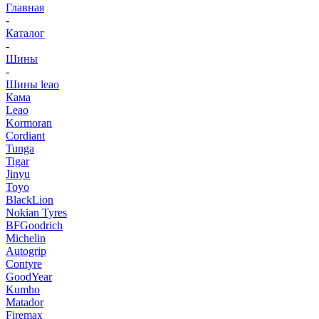
Главная
-
Каталог
-
Шины
-
Шины leao
Кама
Leao
Kormoran
Cordiant
Tunga
Tigar
Jinyu
Toyo
BlackLion
Nokian Tyres
BFGoodrich
Michelin
Autogrip
Contyre
GoodYear
Kumho
Matador
Firemax