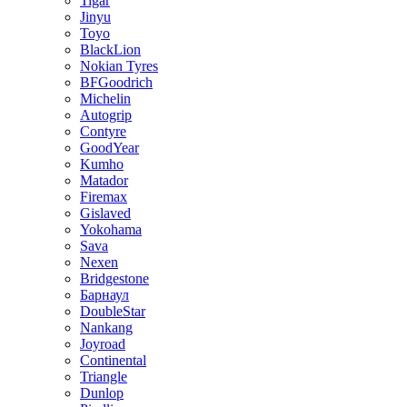
Tigar
Jinyu
Toyo
BlackLion
Nokian Tyres
BFGoodrich
Michelin
Autogrip
Contyre
GoodYear
Kumho
Matador
Firemax
Gislaved
Yokohama
Sava
Nexen
Bridgestone
Барнаул
DoubleStar
Nankang
Joyroad
Continental
Triangle
Dunlop