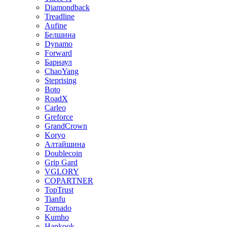
Diamondback
Treadline
Aufine
Белшина
Dynamo
Forward
Барнаул
ChaoYang
Steprising
Boto
RoadX
Carleo
Greforce
GrandCrown
Koryo
Алтайшина
Doublecoin
Grip Gard
VGLORY
COPARTNER
TopTrust
Tianfu
Tornado
Kumho
Hankook