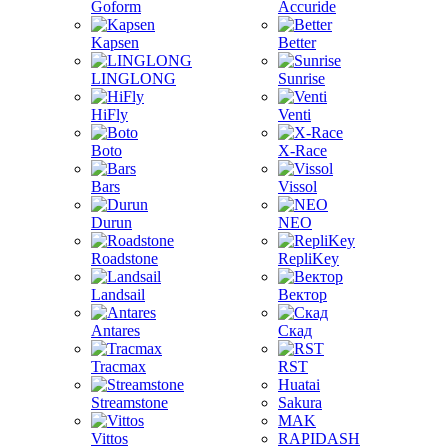
Goform
Accuride
Kapsen
Better
LINGLONG
Sunrise
HiFly
Venti
Boto
X-Race
Bars
Vissol
Durun
NEO
Roadstone
RepliKey
Landsail
Вектор
Antares
Скад
Tracmax
RST
Huatai
Streamstone
Sakura
MAK
Vittos
RAPIDASH