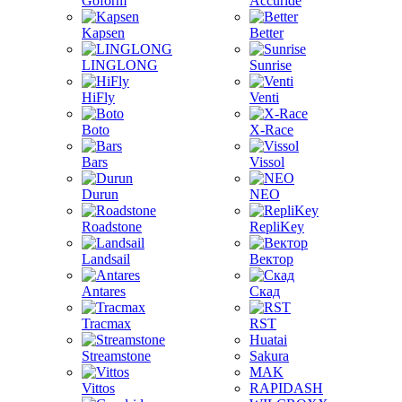
Goform
Accuride
Kapsen
Better
LINGLONG
Sunrise
HiFly
Venti
Boto
X-Race
Bars
Vissol
Durun
NEO
Roadstone
RepliKey
Landsail
Вектор
Antares
Скад
Tracmax
RST
Huatai
Streamstone
Sakura
MAK
Vittos
RAPIDASH