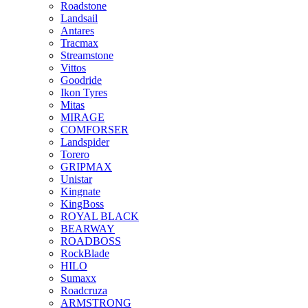
Roadstone
Landsail
Antares
Tracmax
Streamstone
Vittos
Goodride
Ikon Tyres
Mitas
MIRAGE
COMFORSER
Landspider
Torero
GRIPMAX
Unistar
Kingnate
KingBoss
ROYAL BLACK
BEARWAY
ROADBOSS
RockBlade
HILO
Sumaxx
Roadcruza
ARMSTRONG