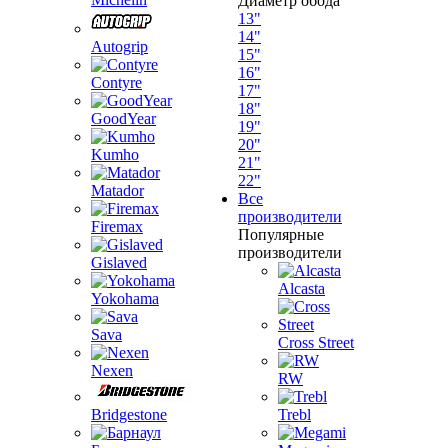
Диаметр обода
13"
14"
Autogrip
15"
16"
Contyre
17"
18"
GoodYear
19"
20"
Kumho
21"
22"
Matador
Все
производители
Firemax
Популярные
производители
Gislaved
Alcasta
Yokohama
Sava
Cross Street
Nexen
RW
Bridgestone
Trebl