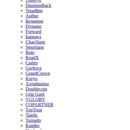
Three-A
Diamondback
Treadline
Aufine
Белшина
Dynamo
Forward
Барнаул
ChaoYang
Steprising
Boto
RoadX
Carleo
Greforce
GrandCrown
Koryo
Алтайшина
Doublecoin
Grip Gard
VGLORY
COPARTNER
TopTrust
Tianfu
Tornado
Kumho