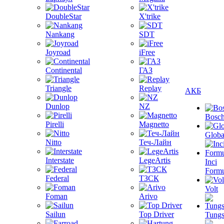
DoubleStar
X'trike
Nankang
SDT
Joyroad
iFree
Continental
ГАЗ
Triangle
Replay
АКБ
Dunlop
NZ
Bosc
Pirelli
Magnetto
Globa
Nitto
Теч-Лайн
Interstate
LegeArtis
Inci
Formu
Federal
ТЗСК
Volt
Foman
Arivo
Sailun
Top Driver
Tungs