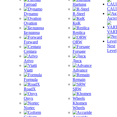
Farroad
Hartung
CAU
Dynamo
R-Steel
Акте
Ovation
КиК
VAR
Белшина
Replica
Forward
ORW
Next
Level
Centara
Forsage
Arivo
Диск
Viatti
Advance
Formula
Remain
RoadX
SRW
Onyx
Khomen
Nortec
Wheels