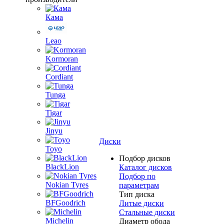
Кама
Leao
Kormoran
Cordiant
Tunga
Tigar
Jinyu
Диски
Toyo
Подбор дисков
BlackLion
Каталог дисков
Подбор по
Nokian Tyres
параметрам
Тип диска
BFGoodrich
Литые диски
Стальные диски
Michelin
Диаметр обода