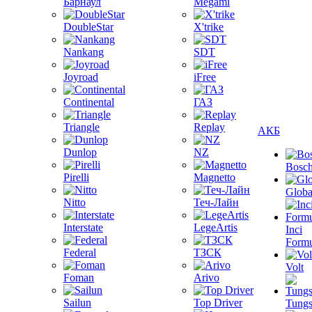
Барнаул
Megami
DoubleStar
X'trike
Nankang
SDT
Joyroad
iFree
Continental
ГАЗ
Triangle
Replay
АКБ
Dunlop
NZ
Bosc
Pirelli
Magnetto
Globa
Nitto
Теч-Лайн
Interstate
LegeArtis
Inci
Formu
Federal
ТЗСК
Volt
Foman
Arivo
Sailun
Top Driver
Tungs