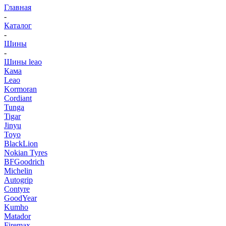
Главная
-
Каталог
-
Шины
-
Шины leao
Кама
Leao
Kormoran
Cordiant
Tunga
Tigar
Jinyu
Toyo
BlackLion
Nokian Tyres
BFGoodrich
Michelin
Autogrip
Contyre
GoodYear
Kumho
Matador
Firemax