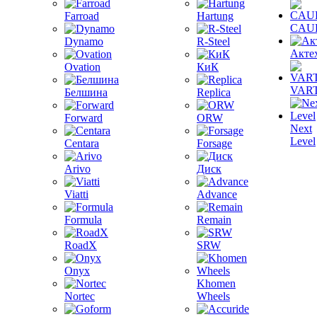
Farroad
Hartung
CAU
Dynamo
R-Steel
Акте
Ovation
КиК
VAR
Белшина
Replica
Forward
ORW
Next
Level
Centara
Forsage
Arivo
Диск
Viatti
Advance
Formula
Remain
RoadX
SRW
Onyx
Khomen
Nortec
Wheels