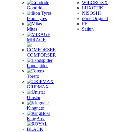
WILCROXX
Goodride
LUXOTIK
NISOSHI
Ikon Tyres
iFree Original
FF
Mitas
Sailun
MIRAGE
COMFORSER
Landspider
Torero
GRIPMAX
Unistar
Kingnate
KingBoss