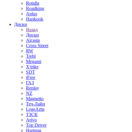
Rotalla
Roadking
Aplus
Hankook
Диски
Назад
Диски
Alcasta
Cross Street
RW
Trebl
Megami
X'trike
SDT
iFree
ГАЗ
Replay
NZ
Magnetto
Теч-Лайн
LegeArtis
ТЗСК
Arivo
Top Driver
Hartung