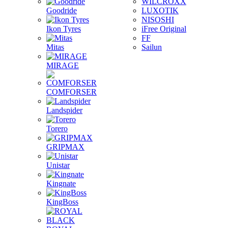
WILCROXX
Goodride
LUXOTIK
NISOSHI
Ikon Tyres
iFree Original
FF
Mitas
Sailun
MIRAGE
COMFORSER
Landspider
Torero
GRIPMAX
Unistar
Kingnate
KingBoss