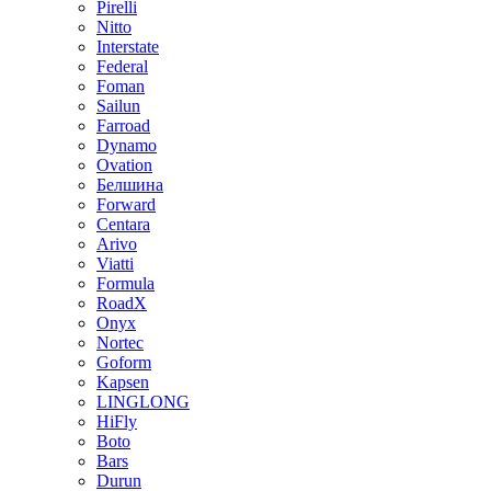
Pirelli
Nitto
Interstate
Federal
Foman
Sailun
Farroad
Dynamo
Ovation
Белшина
Forward
Centara
Arivo
Viatti
Formula
RoadX
Onyx
Nortec
Goform
Kapsen
LINGLONG
HiFly
Boto
Bars
Durun