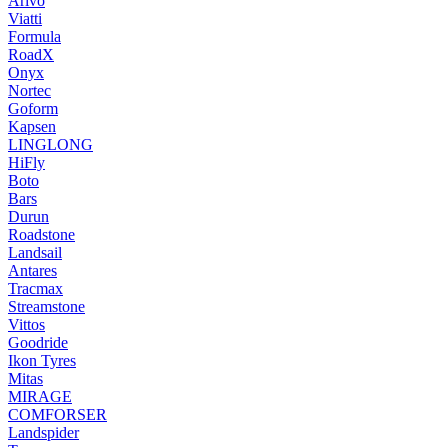
Arivo
Viatti
Formula
RoadX
Onyx
Nortec
Goform
Kapsen
LINGLONG
HiFly
Boto
Bars
Durun
Roadstone
Landsail
Antares
Tracmax
Streamstone
Vittos
Goodride
Ikon Tyres
Mitas
MIRAGE
COMFORSER
Landspider