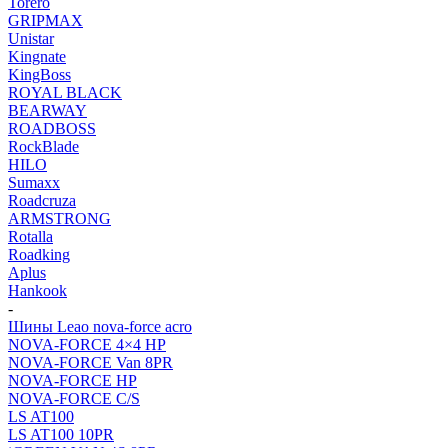
Torero
GRIPMAX
Unistar
Kingnate
KingBoss
ROYAL BLACK
BEARWAY
ROADBOSS
RockBlade
HILO
Sumaxx
Roadcruza
ARMSTRONG
Rotalla
Roadking
Aplus
Hankook
-
Шины Leao nova-force acro
NOVA-FORCE 4×4 HP
NOVA-FORCE Van 8PR
NOVA-FORCE HP
NOVA-FORCE C/S
LS AT100
LS AT100 10PR