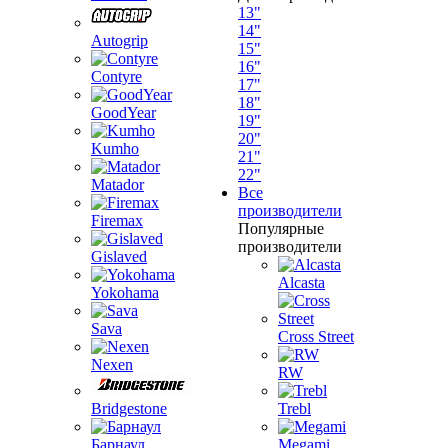
13"
14"
Autogrip
15"
16"
Contyre
17"
18"
GoodYear
19"
20"
Kumho
21"
22"
Matador
Все
производители
Firemax
Популярные
производители
Gislaved
Alcasta
Yokohama
Sava
Cross Street
Nexen
RW
Bridgestone
Trebl
Барнаул
Megami