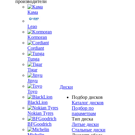
производители
Кама
Leao
Kormoran
Cordiant
Tunga
Tigar
Jinyu
Диски
Toyo
Подбор дисков
BlackLion
Каталог дисков
Подбор по
Nokian Tyres
параметрам
Тип диска
BFGoodrich
Литые диски
Стальные диски
Michelin