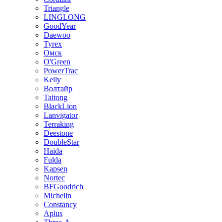
Triangle
LINGLONG
GoodYear
Daewoo
Tyrex
Омск
O'Green
PowerTrac
Kelly
Волтайр
Taitong
BlackLion
Lanvigator
Terraking
Deestone
DoubleStar
Haida
Fulda
Kapsen
Nortec
BFGoodrich
Michelin
Constancy
Aplus