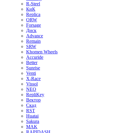
R-Steel
КиК
Replica
ORW
Forsage
Диск
Advance
Remain
SRW
Khomen Wheels
Accuride
Better
Sunrise
Venti
X-Race
Vissol
NEO
RepliKey
Вектор
Скад
RST
Huatai
Sakura
MAK
RAPIDASH