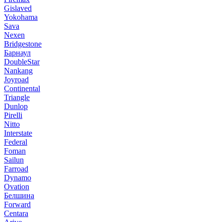
Gislaved
Yokohama
Sava
Nexen
Bridgestone
Барнаул
DoubleStar
Nankang
Joyroad
Continental
Triangle
Dunlop
Pirelli
Nitto
Interstate
Federal
Foman
Sailun
Farroad
Dynamo
Ovation
Белшина
Forward
Centara