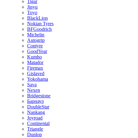
Tigar
Jinyu
Toyo
BlackLion
Nokian Tyres
BFGoodrich
Michelin
Autogrip
Contyre
GoodYear
Kumho
Matador
Firemax
Gislaved
Yokohama
Sava
Nexen
Bridgestone
Барнаул
DoubleStar
Nankang
Joyroad
Continental
Triangle
Dunlop