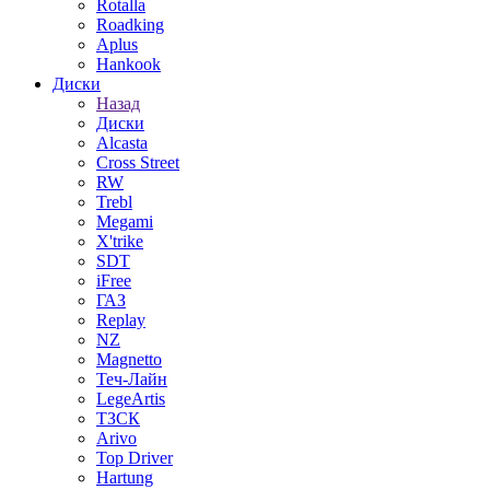
Rotalla
Roadking
Aplus
Hankook
Диски
Назад
Диски
Alcasta
Cross Street
RW
Trebl
Megami
X'trike
SDT
iFree
ГАЗ
Replay
NZ
Magnetto
Теч-Лайн
LegeArtis
ТЗСК
Arivo
Top Driver
Hartung