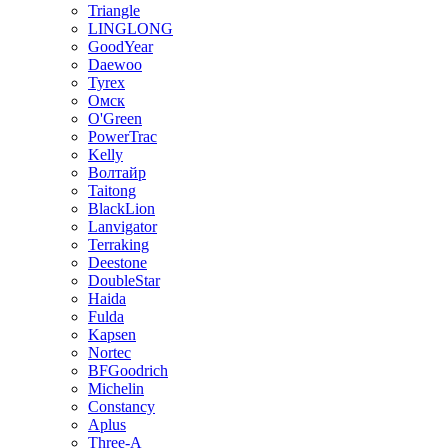
Triangle
LINGLONG
GoodYear
Daewoo
Tyrex
Омск
O'Green
PowerTrac
Kelly
Волтайр
Taitong
BlackLion
Lanvigator
Terraking
Deestone
DoubleStar
Haida
Fulda
Kapsen
Nortec
BFGoodrich
Michelin
Constancy
Aplus
Three-A