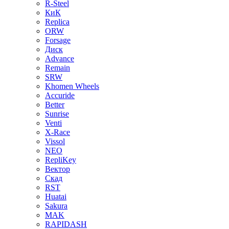
R-Steel
КиК
Replica
ORW
Forsage
Диск
Advance
Remain
SRW
Khomen Wheels
Accuride
Better
Sunrise
Venti
X-Race
Vissol
NEO
RepliKey
Вектор
Скад
RST
Huatai
Sakura
MAK
RAPIDASH