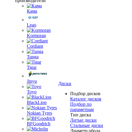
производители
Кама
Leao
Kormoran
Cordiant
Tunga
Tigar
Jinyu
Диски
Toyo
Подбор дисков
Каталог дисков
BlackLion
Подбор по
параметрам
Nokian Tyres
Тип диска
Литые диски
BFGoodrich
Стальные диски
Диаметр обода