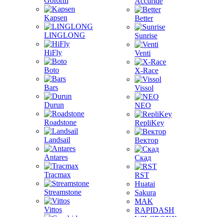
Goform
Accuride
Kapsen
Better
LINGLONG
Sunrise
HiFly
Venti
Boto
X-Race
Bars
Vissol
Durun
NEO
Roadstone
RepliKey
Landsail
Вектор
Antares
Скад
Tracmax
RST
Huatai
Streamstone
Sakura
MAK
Vittos
RAPIDASH