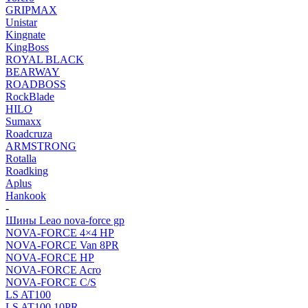
GRIPMAX
Unistar
Kingnate
KingBoss
ROYAL BLACK
BEARWAY
ROADBOSS
RockBlade
HILO
Sumaxx
Roadcruza
ARMSTRONG
Rotalla
Roadking
Aplus
Hankook
-
Шины Leao nova-force gp
NOVA-FORCE 4×4 HP
NOVA-FORCE Van 8PR
NOVA-FORCE HP
NOVA-FORCE Acro
NOVA-FORCE C/S
LS AT100
LS AT100 10PR