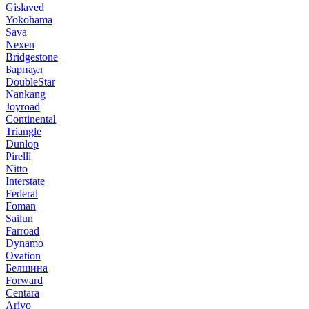
Gislaved
Yokohama
Sava
Nexen
Bridgestone
Барнаул
DoubleStar
Nankang
Joyroad
Continental
Triangle
Dunlop
Pirelli
Nitto
Interstate
Federal
Foman
Sailun
Farroad
Dynamo
Ovation
Белшина
Forward
Centara
Arivo