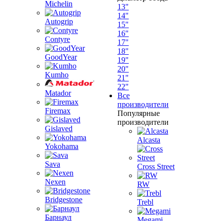
Michelin
13"
14"
Autogrip
15"
16"
Contyre
17"
18"
GoodYear
19"
20"
Kumho
21"
22"
Matador
Все
производители
Firemax
Популярные
производители
Gislaved
Alcasta
Yokohama
Sava
Cross Street
Nexen
RW
Bridgestone
Trebl
Барнаул
Megami