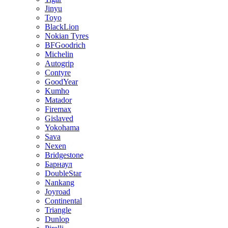
Jinyu
Toyo
BlackLion
Nokian Tyres
BFGoodrich
Michelin
Autogrip
Contyre
GoodYear
Kumho
Matador
Firemax
Gislaved
Yokohama
Sava
Nexen
Bridgestone
Барнаул
DoubleStar
Nankang
Joyroad
Continental
Triangle
Dunlop