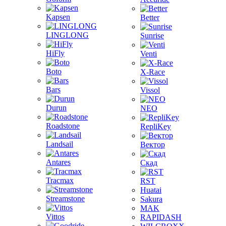
Kapsen
Better
LINGLONG
Sunrise
HiFly
Venti
Boto
X-Race
Bars
Vissol
Durun
NEO
Roadstone
RepliKey
Landsail
Вектор
Antares
Скад
Tracmax
RST
Huatai
Streamstone
Sakura
MAK
Vittos
RAPIDASH