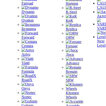
Farroad
Hartung
CAU
Dynamo
R-Steel
Акте
Ovation
КиК
VAR
Белшина
Replica
Forward
ORW
Next
Level
Centara
Forsage
Arivo
Диск
Viatti
Advance
Formula
Remain
RoadX
SRW
Onyx
Khomen
Nortec
Wheels
Goform
Accuride