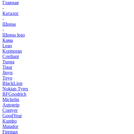
Главная
-
Каталог
-
Шины
-
Шины leao
Кама
Leao
Kormoran
Cordiant
Tunga
Tigar
Jinyu
Toyo
BlackLion
Nokian Tyres
BFGoodrich
Michelin
Autogrip
Contyre
GoodYear
Kumho
Matador
Firemax