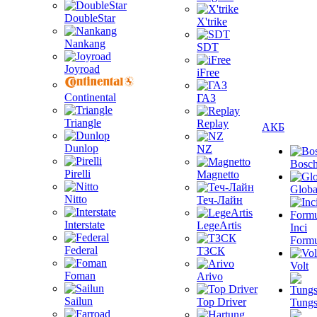
DoubleStar
X'trike
Nankang
SDT
Joyroad
iFree
Continental
ГАЗ
Triangle
Replay
АКБ
Dunlop
NZ
Bosc
Pirelli
Magnetto
Globa
Nitto
Теч-Лайн
Interstate
LegeArtis
Inci
Formu
Federal
ТЗСК
Volt
Foman
Arivo
Sailun
Top Driver
Tungs