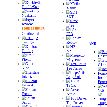
DoubleStar
X'trike
Nankang
SDT
Joyroad
iFree
Continental
ГАЗ
Triangle
Replay
АКБ
Dunlop
NZ
Bosc
Pirelli
Magnetto
Globa
Nitto
Теч-Лайн
Interstate
LegeArtis
Inci
Formu
Federal
ТЗСК
Volt
Foman
Arivo
Sailun
Top Driver
Tungs