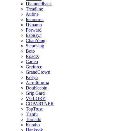
Diamondback
Treadline
Aufine
Белшина
Dynamo
Forward
Барнаул
ChaoYang
Steprising
Boto
RoadX
Carleo
Greforce
GrandCrown
Koryo
Алтайшина
Doublecoin
Grip Gard
VGLORY
COPARTNER
TopTrust
Tianfu
Tornado
Kumho
Hankook