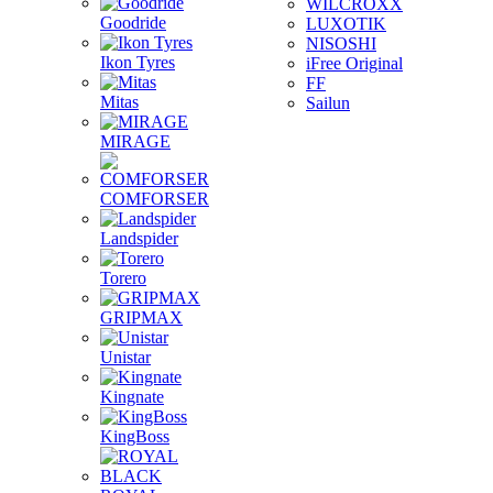
WILCROXX
Goodride
LUXOTIK
NISOSHI
Ikon Tyres
iFree Original
FF
Mitas
Sailun
MIRAGE
COMFORSER
Landspider
Torero
GRIPMAX
Unistar
Kingnate
KingBoss