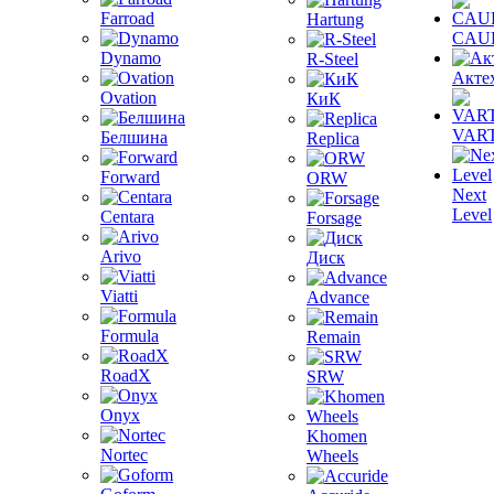
Farroad
Hartung
CAU
Dynamo
R-Steel
Акте
Ovation
КиК
VAR
Белшина
Replica
Forward
ORW
Next
Level
Centara
Forsage
Arivo
Диск
Viatti
Advance
Formula
Remain
RoadX
SRW
Onyx
Khomen
Nortec
Wheels