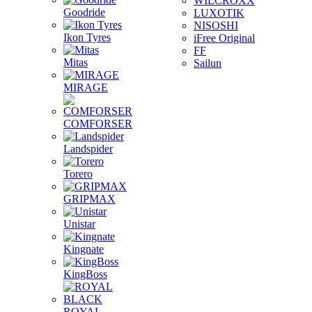
WILCROXX
Goodride
LUXOTIK
NISOSHI
Ikon Tyres
iFree Original
FF
Mitas
Sailun
MIRAGE
COMFORSER
Landspider
Torero
GRIPMAX
Unistar
Kingnate
KingBoss
ROYAL