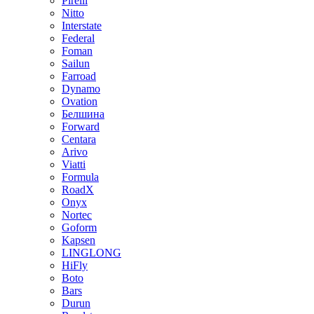
Pirelli
Nitto
Interstate
Federal
Foman
Sailun
Farroad
Dynamo
Ovation
Белшина
Forward
Centara
Arivo
Viatti
Formula
RoadX
Onyx
Nortec
Goform
Kapsen
LINGLONG
HiFly
Boto
Bars
Durun