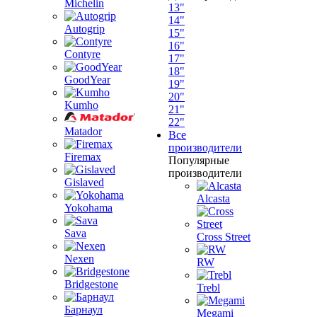
Michelin
13"
14"
Autogrip
15"
16"
Contyre
17"
18"
GoodYear
19"
20"
Kumho
21"
22"
Matador
Все
производители
Firemax
Популярные
производители
Gislaved
Alcasta
Yokohama
Sava
Cross Street
Nexen
RW
Bridgestone
Trebl
Барнаул
Megami