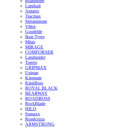
Roadstone
Landsail
Antares
Tracmax
Streamstone
Vittos
Goodride
Ikon Tyres
Mitas
MIRAGE
COMFORSER
Landspider
Torero
GRIPMAX
Unistar
Kingnate
KingBoss
ROYAL BLACK
BEARWAY
ROADBOSS
RockBlade
HILO
Sumaxx
Roadcruza
ARMSTRONG