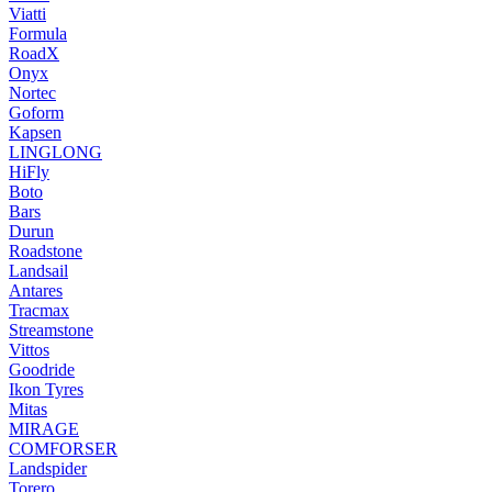
Viatti
Formula
RoadX
Onyx
Nortec
Goform
Kapsen
LINGLONG
HiFly
Boto
Bars
Durun
Roadstone
Landsail
Antares
Tracmax
Streamstone
Vittos
Goodride
Ikon Tyres
Mitas
MIRAGE
COMFORSER
Landspider
Torero