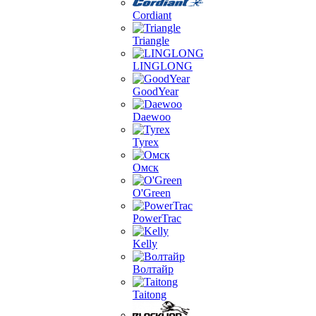
Cordiant
Triangle
LINGLONG
GoodYear
Daewoo
Tyrex
Омск
O'Green
PowerTrac
Kelly
Волтайр
Taitong