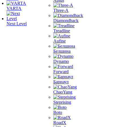
Aplus
VARTA
Three-A
Diamondback
Next Level
Treadline
Aufine
Белшина
Dynamo
Forward
Барнаул
ChaoYang
Steprising
Boto
RoadX