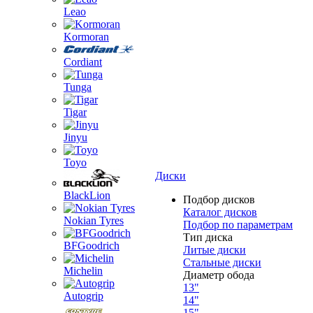
Leao
Kormoran
Cordiant
Tunga
Tigar
Jinyu
Toyo
Диски
BlackLion
Подбор дисков
Каталог дисков
Nokian Tyres
Подбор по параметрам
Тип диска
BFGoodrich
Литые диски
Стальные диски
Michelin
Диаметр обода
13"
Autogrip
14"
15"