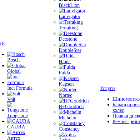
BlackLion
Lanvigator
Terraking
Deestone
КБ
DoubleStar
Bosch
Haida
Global
Fulda
Kapsen
Inci Formula
Услуги
Nortec
Шиномонта
Volt
Балансировк
BFGoodrich
колес
Tungstone
Правка диск
Michelin
Ремонт рези
CAURA
Constancy
Актех