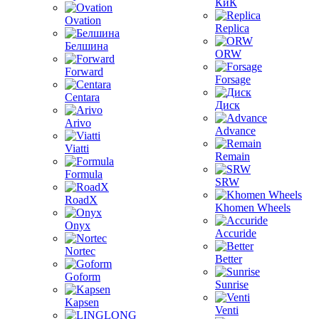
КиК
Ovation
Replica
Белшина
ORW
Forward
Forsage
Centara
Диск
Arivo
Advance
Viatti
Remain
Formula
SRW
RoadX
Khomen Wheels
Onyx
Accuride
Nortec
Better
Goform
Sunrise
Kapsen
Venti