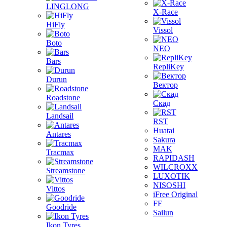
LINGLONG
X-Race
HiFly
Vissol
Boto
NEO
Bars
RepliKey
Durun
Вектор
Roadstone
Скад
Landsail
RST
Huatai
Antares
Sakura
MAK
Tracmax
RAPIDASH
WILCROXX
Streamstone
LUXOTIK
NISOSHI
Vittos
iFree Original
FF
Goodride
Sailun
Ikon Tyres