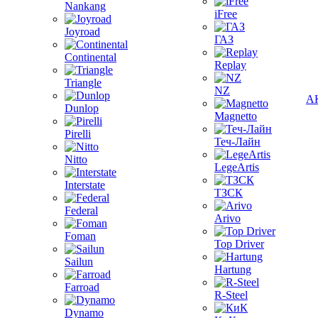
Nankang
iFree
Joyroad
ГАЗ
Continental
Replay
Triangle
NZ
А
Dunlop
Magnetto
Pirelli
Теч-Лайн
Nitto
LegeArtis
Interstate
ТЗСК
Federal
Arivo
Foman
Top Driver
Sailun
Hartung
Farroad
R-Steel
Dynamo