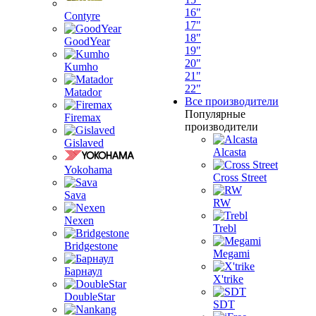
16"
Contyre
17"
18"
GoodYear
19"
20"
Kumho
21"
22"
Matador
Все производители
Популярные
Firemax
производители
Gislaved
Alcasta
Yokohama
Cross Street
Sava
RW
Nexen
Trebl
Bridgestone
Megami
Барнаул
X'trike
DoubleStar
SDT