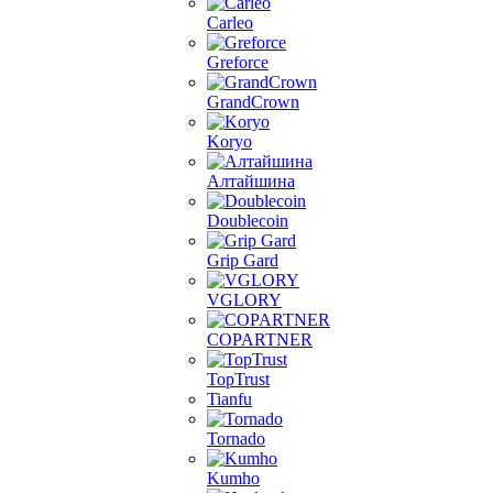
Carleo
Greforce
GrandCrown
Koryo
Алтайшина
Doublecoin
Grip Gard
VGLORY
COPARTNER
TopTrust
Tianfu
Tornado
Kumho