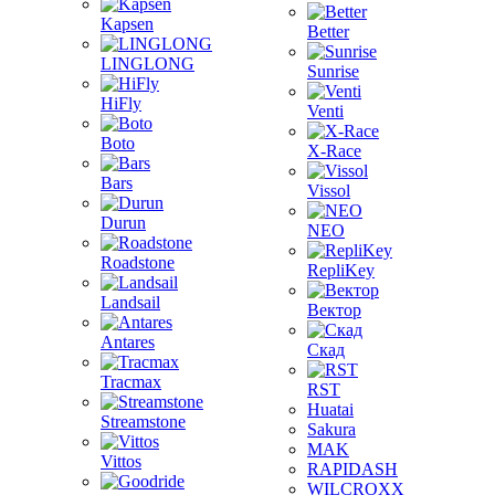
Kapsen
Better
LINGLONG
Sunrise
HiFly
Venti
Boto
X-Race
Bars
Vissol
Durun
NEO
Roadstone
RepliKey
Landsail
Вектор
Antares
Скад
Tracmax
RST
Huatai
Streamstone
Sakura
MAK
Vittos
RAPIDASH
WILCROXX