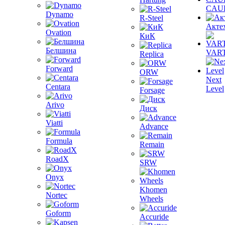
CAU
Dynamo
R-Steel
Акте
Ovation
КиК
Белшина
VAR
Replica
Forward
ORW
Next
Centara
Level
Forsage
Arivo
Диск
Viatti
Advance
Formula
Remain
RoadX
SRW
Onyx
Khomen
Nortec
Wheels
Goform
Accuride