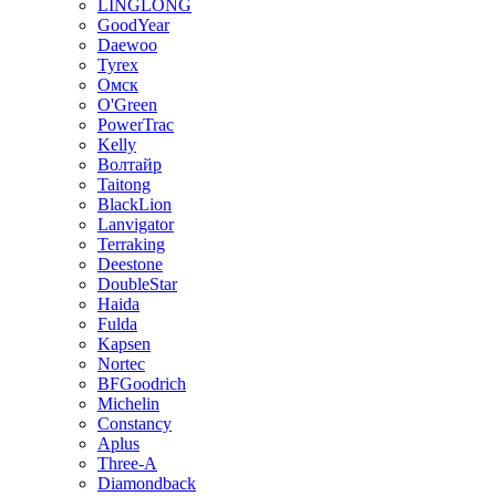
LINGLONG
GoodYear
Daewoo
Tyrex
Омск
O'Green
PowerTrac
Kelly
Волтайр
Taitong
BlackLion
Lanvigator
Terraking
Deestone
DoubleStar
Haida
Fulda
Kapsen
Nortec
BFGoodrich
Michelin
Constancy
Aplus
Three-A
Diamondback