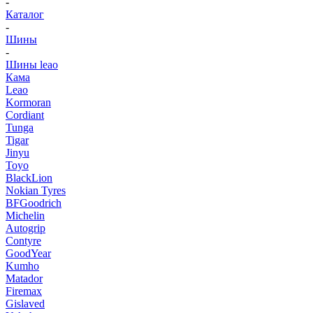
-
Каталог
-
Шины
-
Шины leao
Кама
Leao
Kormoran
Cordiant
Tunga
Tigar
Jinyu
Toyo
BlackLion
Nokian Tyres
BFGoodrich
Michelin
Autogrip
Contyre
GoodYear
Kumho
Matador
Firemax
Gislaved