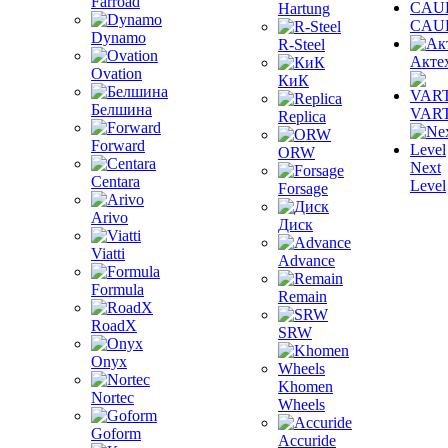
Farroad
Hartung
CAU
Dynamo
R-Steel
Акте
Ovation
КиК
Белшина
VAR
Replica
Forward
ORW
Next
Centara
Level
Forsage
Arivo
Диск
Viatti
Advance
Formula
Remain
RoadX
SRW
Onyx
Khomen
Nortec
Wheels
Goform
Accuride