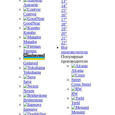
13"
Autogrip
14"
15"
Contyre
16"
17"
GoodYear
18"
19"
Kumho
20"
21"
Matador
22"
Все
Firemax
производители
Популярные
производители
Gislaved
Alcasta
Yokohama
Sava
Cross Street
Nexen
RW
Bridgestone
Trebl
Барнаул
Megami