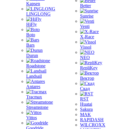
Kapsen
Better
LINGLONG
Sunrise
HiFly
Venti
Boto
X-Race
Bars
Vissol
Durun
NEO
Roadstone
RepliKey
Landsail
Вектор
Antares
Скад
Tracmax
RST
Huatai
Streamstone
Sakura
MAK
Vittos
RAPIDASH
WILCROXX
Goodride