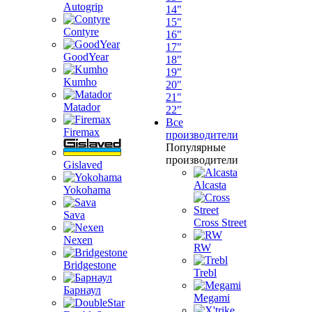
Autogrip
14"
15"
Contyre
16"
17"
GoodYear
18"
19"
Kumho
20"
21"
Matador
22"
Все
Firemax
производители
Популярные
производители
Gislaved
Alcasta
Yokohama
Sava
Cross Street
Nexen
RW
Bridgestone
Trebl
Барнаул
Megami