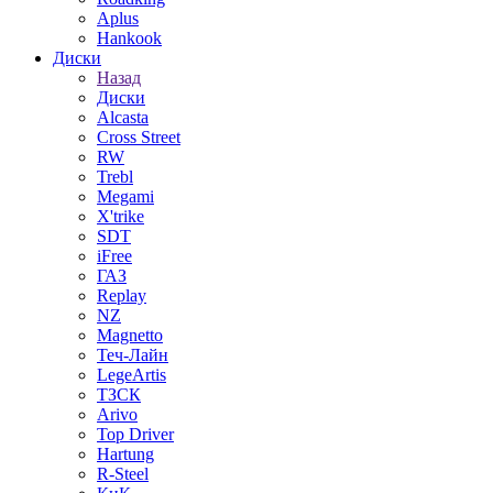
Aplus
Hankook
Диски
Назад
Диски
Alcasta
Cross Street
RW
Trebl
Megami
X'trike
SDT
iFree
ГАЗ
Replay
NZ
Magnetto
Теч-Лайн
LegeArtis
ТЗСК
Arivo
Top Driver
Hartung
R-Steel