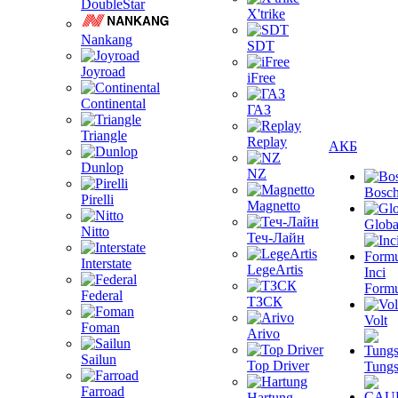
DoubleStar
X'trike
Nankang
SDT
Joyroad
iFree
Continental
ГАЗ
Triangle
Replay
АКБ
Dunlop
NZ
Bosc
Pirelli
Magnetto
Globa
Nitto
Теч-Лайн
Interstate
LegeArtis
Inci
Formu
Federal
ТЗСК
Volt
Foman
Arivo
Sailun
Top Driver
Tungs
Farroad
Hartung