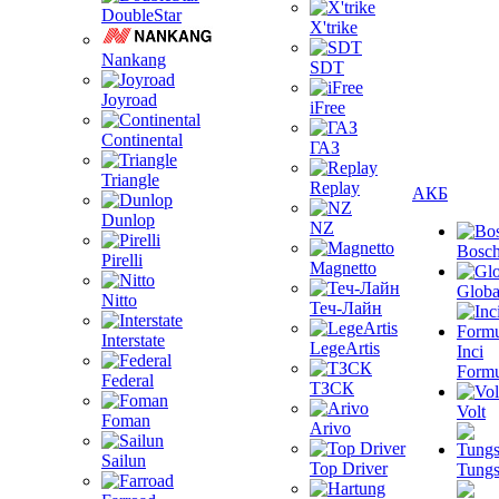
DoubleStar
X'trike
Nankang
SDT
Joyroad
iFree
Continental
ГАЗ
Triangle
Replay
АКБ
Dunlop
NZ
Bosc
Pirelli
Magnetto
Globa
Nitto
Теч-Лайн
Interstate
LegeArtis
Inci
Formu
Federal
ТЗСК
Volt
Foman
Arivo
Sailun
Top Driver
Tungs