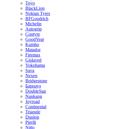
Toyo
BlackLion
Nokian Tyres
BFGoodrich
Michelin
Autogrip
Contyre
GoodYear
Kumho
Matador
Firemax
Gislaved
Yokohama
Sava
Nexen
Bridgestone
Барнаул
DoubleStar
Nankang
Joyroad
Continental
Triangle
Dunlop
Pirelli
Nitto