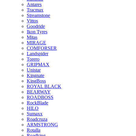
Antares
Tracmax
Streamstone
Vittos
Goodride
Ikon Tyres
Mitas
MIRAGE
COMFORSER
Landspider
Torero
GRIPMAX
Unistar
Kingnate
KingBoss
ROYAL BLACK
BEARWAY
ROADBOSS
RockBlade
HILO
Sumaxx
Roadcruza
ARMSTRONG
Rotalla
Roadking