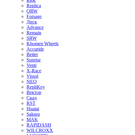
КиК
Replica
ORW
Forsage
Диск
Advance
Remain
SRW
Khomen Wheels
Accuride
Better
Sunrise
Venti
X-Race
Vissol
NEO
RepliKey
Вектор
Скад
RST
Huatai
Sakura
MAK
RAPIDASH
WILCROXX