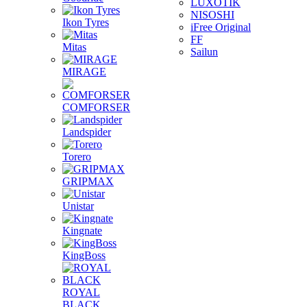
LUXOTIK
NISOSHI
Ikon Tyres
iFree Original
FF
Mitas
Sailun
MIRAGE
COMFORSER
Landspider
Torero
GRIPMAX
Unistar
Kingnate
KingBoss
ROYAL
BLACK