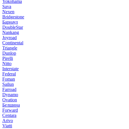
Yokohama
Sava
Nexen
Bridgestone
Барнаул
DoubleStar
Nankang
Joyroad
Continental
Triangle
Dunlop
Pirelli
Nitto
Interstate
Federal
Foman
Sailun
Farroad
Dynamo
Ovation
Белшина
Forward
Centara
Arivo
Viatti