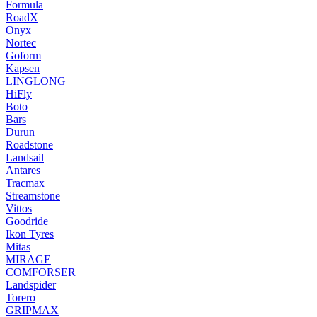
Formula
RoadX
Onyx
Nortec
Goform
Kapsen
LINGLONG
HiFly
Boto
Bars
Durun
Roadstone
Landsail
Antares
Tracmax
Streamstone
Vittos
Goodride
Ikon Tyres
Mitas
MIRAGE
COMFORSER
Landspider
Torero
GRIPMAX