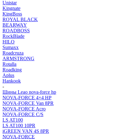
Unistar
Kingnate
KingBoss
ROYAL BLACK
BEARWAY
ROADBOSS
RockBlade
HILO
Sumaxx
Roadcruza
ARMSTRONG
Rotalla
Roadking
Aplus
Hankook
-
Шины Leao nova-force hp
NOVA-FORCE 4×4 HP
NOVA-FORCE Van 8PR
NOVA-FORCE Acro
NOVA-FORCE C/S
LS AT100
LS AT100 10PR
iGREEN VAN 4S 8PR
NOVA-FORCE