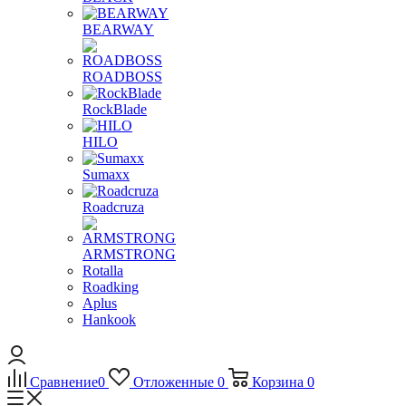
BEARWAY
ROADBOSS
RockBlade
HILO
Sumaxx
Roadcruza
ARMSTRONG
Rotalla
Roadking
Aplus
Hankook
Сравнение
0
Отложенные
0
Корзина
0