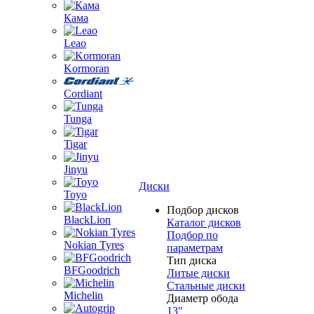
Кама
Leao
Kormoran
Cordiant
Tunga
Tigar
Jinyu
Диски
Toyo
Подбор дисков
BlackLion
Каталог дисков
Подбор по
Nokian Tyres
параметрам
Тип диска
BFGoodrich
Литые диски
Стальные диски
Michelin
Диаметр обода
13"