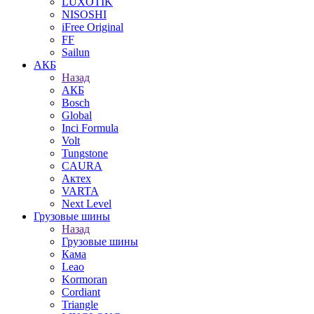
LUXOTIK
NISOSHI
iFree Original
FF
Sailun
АКБ
Назад
АКБ
Bosch
Global
Inci Formula
Volt
Tungstone
CAURA
Актех
VARTA
Next Level
Грузовые шины
Назад
Грузовые шины
Кама
Leao
Kormoran
Cordiant
Triangle