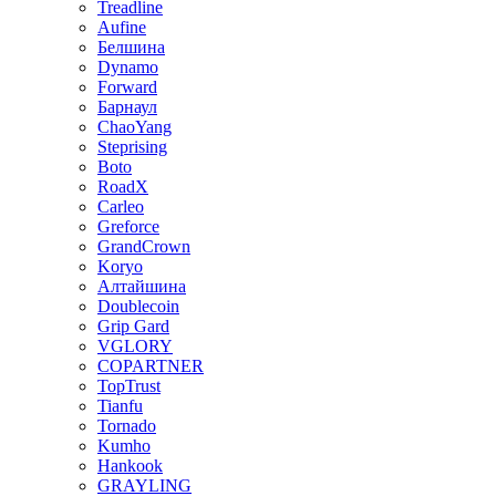
Treadline
Aufine
Белшина
Dynamo
Forward
Барнаул
ChaoYang
Steprising
Boto
RoadX
Carleo
Greforce
GrandCrown
Koryo
Алтайшина
Doublecoin
Grip Gard
VGLORY
COPARTNER
TopTrust
Tianfu
Tornado
Kumho
Hankook
GRAYLING