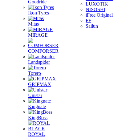
Goodride
LUXOTIK
NISOSHI
Ikon Tyres
iFree Original
FF
Mitas
Sailun
MIRAGE
COMFORSER
Landspider
Torero
GRIPMAX
Unistar
Kingnate
KingBoss
ROYAL