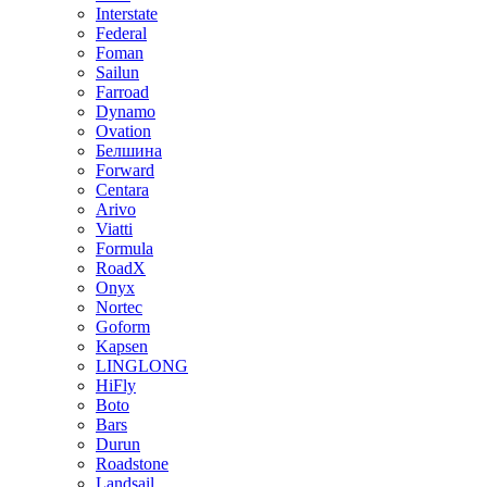
Interstate
Federal
Foman
Sailun
Farroad
Dynamo
Ovation
Белшина
Forward
Centara
Arivo
Viatti
Formula
RoadX
Onyx
Nortec
Goform
Kapsen
LINGLONG
HiFly
Boto
Bars
Durun
Roadstone
Landsail