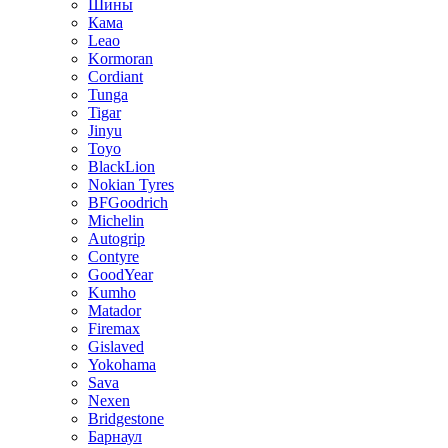
Шины
Кама
Leao
Kormoran
Cordiant
Tunga
Tigar
Jinyu
Toyo
BlackLion
Nokian Tyres
BFGoodrich
Michelin
Autogrip
Contyre
GoodYear
Kumho
Matador
Firemax
Gislaved
Yokohama
Sava
Nexen
Bridgestone
Барнаул