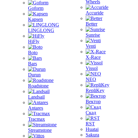
Wheels
Goform
Accuride
Kapsen
Better
LINGLONG
Sunrise
HiFly
Venti
Boto
X-Race
Bars
Vissol
Durun
NEO
Roadstone
RepliKey
Landsail
Вектор
Antares
Скад
Tracmax
RST
Huatai
Streamstone
Sakura