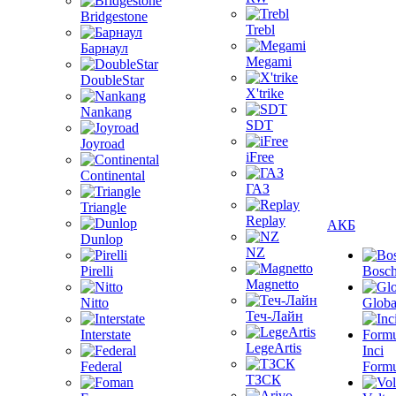
Bridgestone
Trebl
Барнаул
Megami
DoubleStar
X'trike
Nankang
SDT
Joyroad
iFree
Continental
ГАЗ
Triangle
Replay
АКБ
Dunlop
NZ
Pirelli
Bosc
Magnetto
Nitto
Globa
Теч-Лайн
Interstate
LegeArtis
Inci
Federal
Formu
ТЗСК