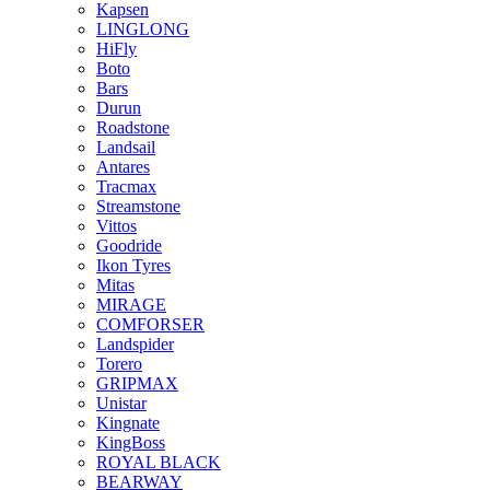
Kapsen
LINGLONG
HiFly
Boto
Bars
Durun
Roadstone
Landsail
Antares
Tracmax
Streamstone
Vittos
Goodride
Ikon Tyres
Mitas
MIRAGE
COMFORSER
Landspider
Torero
GRIPMAX
Unistar
Kingnate
KingBoss
ROYAL BLACK
BEARWAY