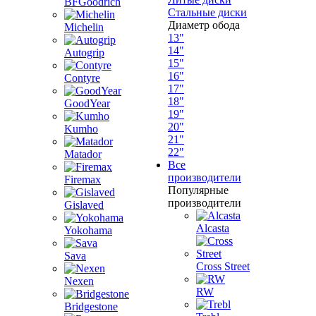
BFGoodrich
Стальные диски
Диаметр обода
Michelin
13"
14"
Autogrip
15"
16"
Contyre
17"
18"
GoodYear
19"
20"
Kumho
21"
22"
Matador
Все
производители
Firemax
Популярные
производители
Gislaved
Alcasta
Yokohama
Sava
Cross Street
Nexen
RW
Bridgestone