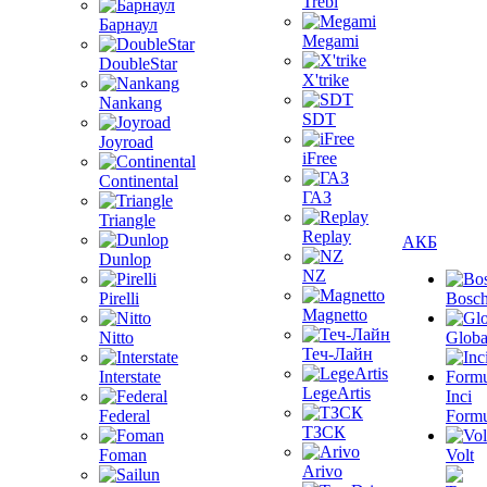
Trebl
Барнаул
Megami
DoubleStar
X'trike
Nankang
SDT
Joyroad
iFree
Continental
ГАЗ
Triangle
Replay
АКБ
Dunlop
NZ
Pirelli
Bosc
Magnetto
Nitto
Globa
Теч-Лайн
Interstate
LegeArtis
Inci
Federal
Formu
ТЗСК
Foman
Volt
Arivo