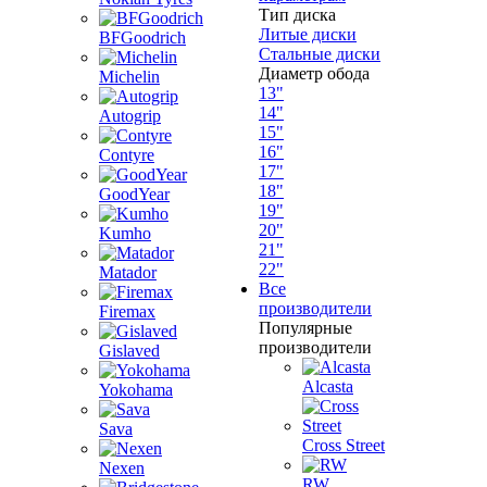
Тип диска
Литые диски
BFGoodrich
Стальные диски
Диаметр обода
Michelin
13"
14"
Autogrip
15"
16"
Contyre
17"
18"
GoodYear
19"
20"
Kumho
21"
22"
Matador
Все
производители
Firemax
Популярные
производители
Gislaved
Alcasta
Yokohama
Sava
Cross Street
Nexen
RW