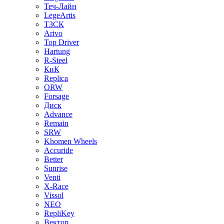
Теч-Лайн
LegeArtis
ТЗСК
Arivo
Top Driver
Hartung
R-Steel
КиК
Replica
ORW
Forsage
Диск
Advance
Remain
SRW
Khomen Wheels
Accuride
Better
Sunrise
Venti
X-Race
Vissol
NEO
RepliKey
Вектор