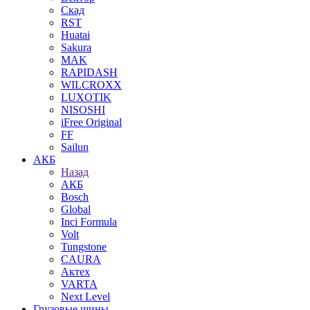
Скад
RST
Huatai
Sakura
MAK
RAPIDASH
WILCROXX
LUXOTIK
NISOSHI
iFree Original
FF
Sailun
АКБ
Назад
АКБ
Bosch
Global
Inci Formula
Volt
Tungstone
CAURA
Актех
VARTA
Next Level
Грузовые шины