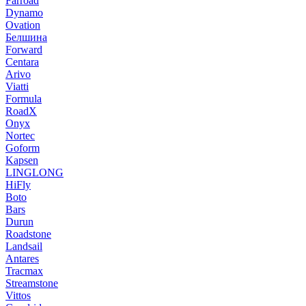
Farroad
Dynamo
Ovation
Белшина
Forward
Centara
Arivo
Viatti
Formula
RoadX
Onyx
Nortec
Goform
Kapsen
LINGLONG
HiFly
Boto
Bars
Durun
Roadstone
Landsail
Antares
Tracmax
Streamstone
Vittos