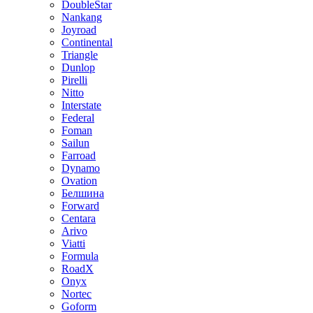
DoubleStar
Nankang
Joyroad
Continental
Triangle
Dunlop
Pirelli
Nitto
Interstate
Federal
Foman
Sailun
Farroad
Dynamo
Ovation
Белшина
Forward
Centara
Arivo
Viatti
Formula
RoadX
Onyx
Nortec
Goform