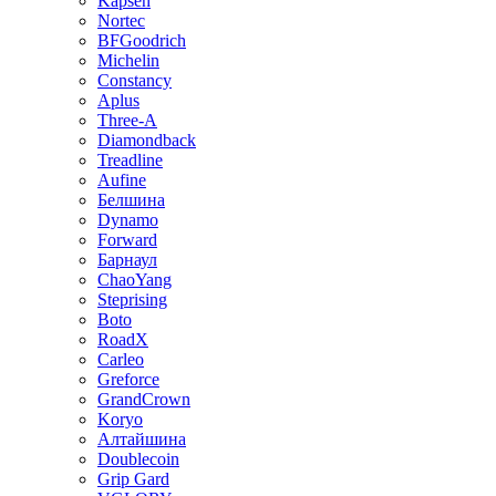
Kapsen
Nortec
BFGoodrich
Michelin
Constancy
Aplus
Three-A
Diamondback
Treadline
Aufine
Белшина
Dynamo
Forward
Барнаул
ChaoYang
Steprising
Boto
RoadX
Carleo
Greforce
GrandCrown
Koryo
Алтайшина
Doublecoin
Grip Gard