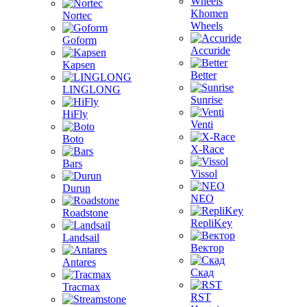
Khomen
Nortec
Wheels
Goform
Accuride
Kapsen
Better
LINGLONG
Sunrise
HiFly
Venti
Boto
X-Race
Bars
Vissol
Durun
NEO
Roadstone
RepliKey
Landsail
Вектор
Antares
Скад
Tracmax
RST