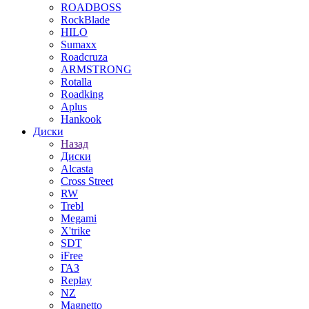
ROADBOSS
RockBlade
HILO
Sumaxx
Roadcruza
ARMSTRONG
Rotalla
Roadking
Aplus
Hankook
Диски
Назад
Диски
Alcasta
Cross Street
RW
Trebl
Megami
X'trike
SDT
iFree
ГАЗ
Replay
NZ
Magnetto