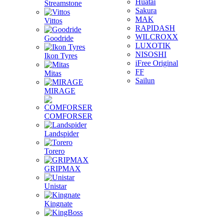
Huatai
Streamstone
Sakura
MAK
Vittos
RAPIDASH
WILCROXX
Goodride
LUXOTIK
NISOSHI
Ikon Tyres
iFree Original
FF
Mitas
Sailun
MIRAGE
COMFORSER
Landspider
Torero
GRIPMAX
Unistar
Kingnate