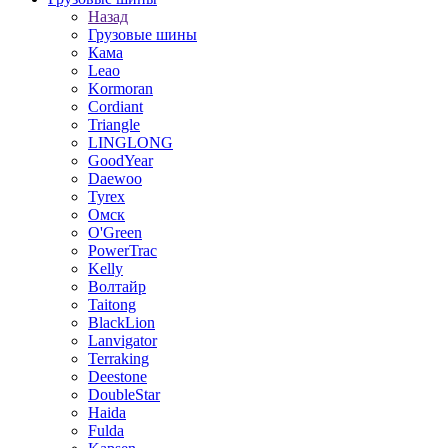
Назад
Грузовые шины
Кама
Leao
Kormoran
Cordiant
Triangle
LINGLONG
GoodYear
Daewoo
Tyrex
Омск
O'Green
PowerTrac
Kelly
Волтайр
Taitong
BlackLion
Lanvigator
Terraking
Deestone
DoubleStar
Haida
Fulda