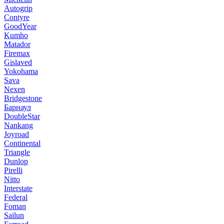
Autogrip
Contyre
GoodYear
Kumho
Matador
Firemax
Gislaved
Yokohama
Sava
Nexen
Bridgestone
Барнаул
DoubleStar
Nankang
Joyroad
Continental
Triangle
Dunlop
Pirelli
Nitto
Interstate
Federal
Foman
Sailun