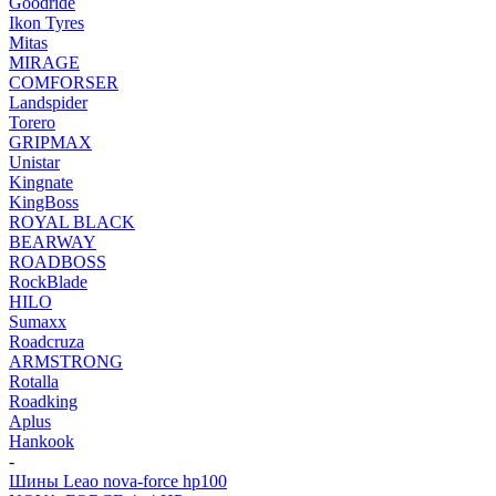
Goodride
Ikon Tyres
Mitas
MIRAGE
COMFORSER
Landspider
Torero
GRIPMAX
Unistar
Kingnate
KingBoss
ROYAL BLACK
BEARWAY
ROADBOSS
RockBlade
HILO
Sumaxx
Roadcruza
ARMSTRONG
Rotalla
Roadking
Aplus
Hankook
-
Шины Leao nova-force hp100