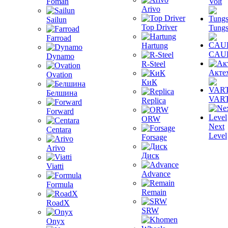
Foman
Volt
Arivo
Sailun
Top Driver
Tungs
Farroad
Hartung
CAU
Dynamo
R-Steel
Акте
Ovation
КиК
Белшина
VAR
Replica
Forward
ORW
Next
Centara
Level
Forsage
Arivo
Диск
Viatti
Advance
Formula
Remain
RoadX
SRW
Onyx