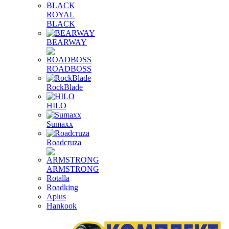
ROYAL
BLACK
BEARWAY
ROADBOSS
RockBlade
HILO
Sumaxx
Roadcruza
ARMSTRONG
Rotalla
Roadking
Aplus
Hankook