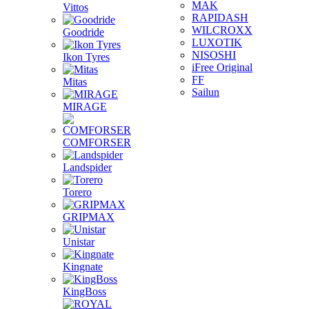
MAK
Vittos
RAPIDASH
WILCROXX
Goodride
LUXOTIK
NISOSHI
Ikon Tyres
iFree Original
FF
Mitas
Sailun
MIRAGE
COMFORSER
Landspider
Torero
GRIPMAX
Unistar
Kingnate
KingBoss