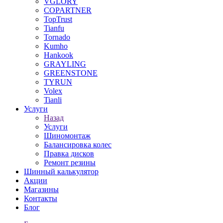
VGLORY
COPARTNER
TopTrust
Tianfu
Tornado
Kumho
Hankook
GRAYLING
GREENSTONE
TYRUN
Volex
Tianli
Услуги
Назад
Услуги
Шиномонтаж
Балансировка колес
Правка дисков
Ремонт резины
Шинный калькулятор
Акции
Магазины
Контакты
Блог