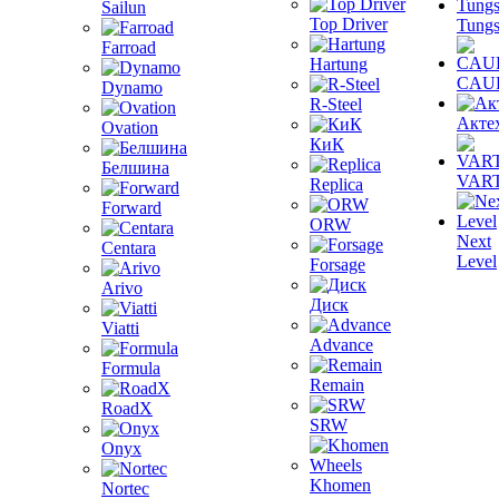
Sailun
Top Driver
Tungs
Farroad
Hartung
CAU
Dynamo
R-Steel
Акте
Ovation
КиК
Белшина
VAR
Replica
Forward
ORW
Next
Centara
Level
Forsage
Arivo
Диск
Viatti
Advance
Formula
Remain
RoadX
SRW
Onyx
Khomen
Nortec