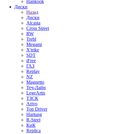
Hankook
Диски
Назад
Диски
Alcasta
Cross Street
RW
Trebl
Megami
X'trike
SDT
iFree
ГАЗ
Replay
NZ
Magnetto
Теч-Лайн
LegeArtis
ТЗСК
Arivo
Top Driver
Hartung
R-Steel
КиК
Replica