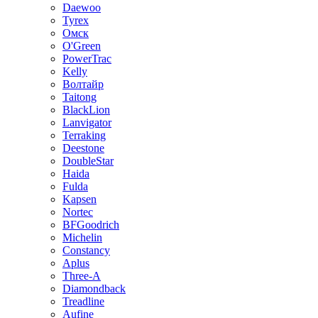
Daewoo
Tyrex
Омск
O'Green
PowerTrac
Kelly
Волтайр
Taitong
BlackLion
Lanvigator
Terraking
Deestone
DoubleStar
Haida
Fulda
Kapsen
Nortec
BFGoodrich
Michelin
Constancy
Aplus
Three-A
Diamondback
Treadline
Aufine