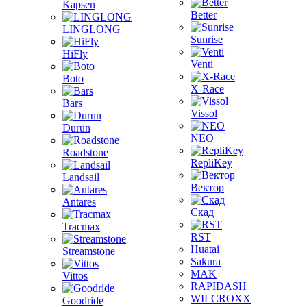
Kapsen
Better
LINGLONG
Sunrise
HiFly
Venti
Boto
X-Race
Bars
Vissol
Durun
NEO
Roadstone
RepliKey
Landsail
Вектор
Antares
Скад
Tracmax
RST
Huatai
Streamstone
Sakura
MAK
Vittos
RAPIDASH
WILCROXX
Goodride