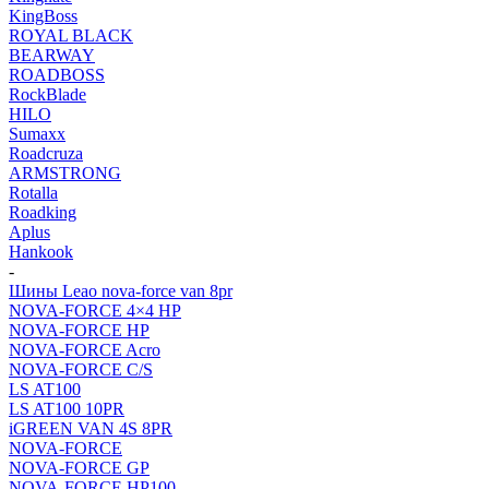
KingBoss
ROYAL BLACK
BEARWAY
ROADBOSS
RockBlade
HILO
Sumaxx
Roadcruza
ARMSTRONG
Rotalla
Roadking
Aplus
Hankook
-
Шины Leao nova-force van 8pr
NOVA-FORCE 4×4 HP
NOVA-FORCE HP
NOVA-FORCE Acro
NOVA-FORCE C/S
LS AT100
LS AT100 10PR
iGREEN VAN 4S 8PR
NOVA-FORCE
NOVA-FORCE GP
NOVA-FORCE HP100