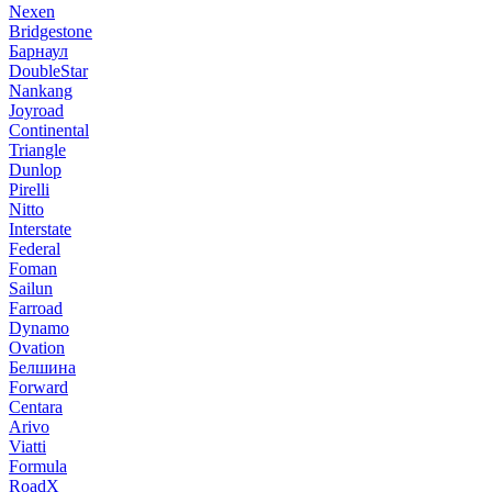
Nexen
Bridgestone
Барнаул
DoubleStar
Nankang
Joyroad
Continental
Triangle
Dunlop
Pirelli
Nitto
Interstate
Federal
Foman
Sailun
Farroad
Dynamo
Ovation
Белшина
Forward
Centara
Arivo
Viatti
Formula
RoadX