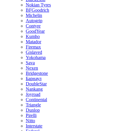
Nokian Tyres
BFGoodrich
Michelin
Autogrip
Contyre
GoodYear
Kumho
Matador
Firemax
Gislaved
Yokohama
Sava
Nexen
Bridgestone
Барнаул
DoubleStar
Nankang
Joyroad
Continental
Triangle
Dunlop
Pirelli
Nitto
Interstate