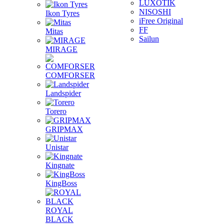
LUXOTIK
NISOSHI
Ikon Tyres
iFree Original
FF
Mitas
Sailun
MIRAGE
COMFORSER
Landspider
Torero
GRIPMAX
Unistar
Kingnate
KingBoss
ROYAL
BLACK