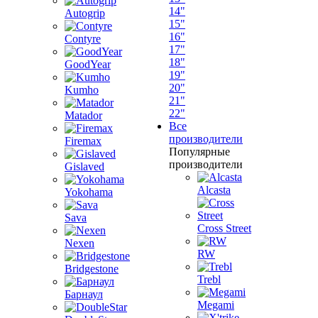
14"
Autogrip
15"
16"
Contyre
17"
18"
GoodYear
19"
20"
Kumho
21"
22"
Matador
Все
производители
Firemax
Популярные
производители
Gislaved
Alcasta
Yokohama
Sava
Cross Street
Nexen
RW
Bridgestone
Trebl
Барнаул
Megami