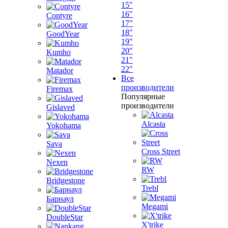
15"
16"
Contyre
17"
18"
GoodYear
19"
20"
Kumho
21"
22"
Matador
Все
производители
Firemax
Популярные
производители
Gislaved
Alcasta
Yokohama
Sava
Cross Street
Nexen
RW
Bridgestone
Trebl
Барнаул
Megami
DoubleStar
X'trike