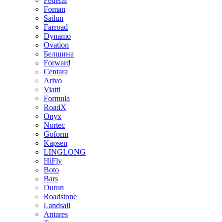
Federal
Foman
Sailun
Farroad
Dynamo
Ovation
Белшина
Forward
Centara
Arivo
Viatti
Formula
RoadX
Onyx
Nortec
Goform
Kapsen
LINGLONG
HiFly
Boto
Bars
Durun
Roadstone
Landsail
Antares