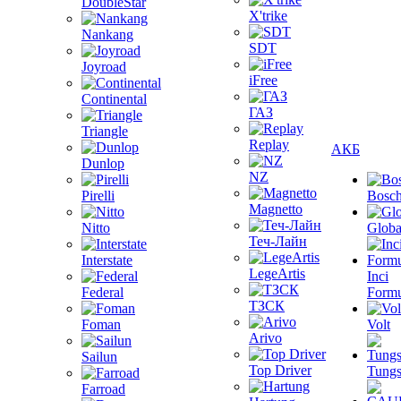
DoubleStar
X'trike
Nankang
SDT
Joyroad
iFree
Continental
ГАЗ
Triangle
Replay
АКБ
Dunlop
NZ
Pirelli
Bosc
Magnetto
Nitto
Globa
Теч-Лайн
Interstate
LegeArtis
Inci
Federal
Formu
ТЗСК
Foman
Volt
Arivo
Sailun
Top Driver
Tungs
Farroad