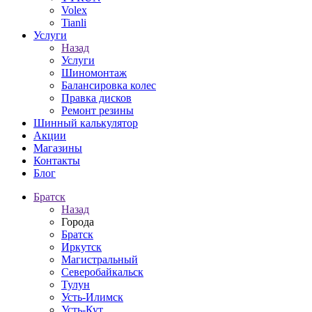
Volex
Tianli
Услуги
Назад
Услуги
Шиномонтаж
Балансировка колес
Правка дисков
Ремонт резины
Шинный калькулятор
Акции
Магазины
Контакты
Блог
Братск
Назад
Города
Братск
Иркутск
Магистральный
Северобайкальск
Тулун
Усть-Илимск
Усть-Кут