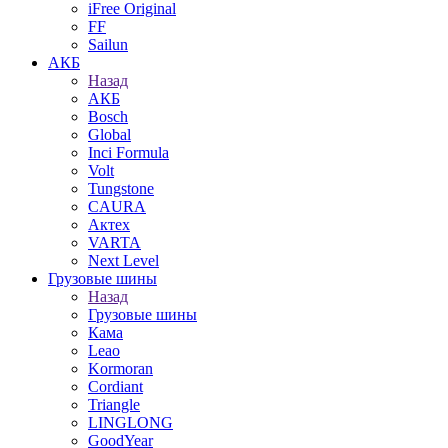
iFree Original
FF
Sailun
АКБ
Назад
АКБ
Bosch
Global
Inci Formula
Volt
Tungstone
CAURA
Актех
VARTA
Next Level
Грузовые шины
Назад
Грузовые шины
Кама
Leao
Kormoran
Cordiant
Triangle
LINGLONG
GoodYear