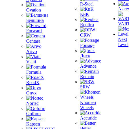
R-Steel
Акте
Ovation
КиК
Белшина
VAR
Replica
Forward
ORW
Next
Centara
Level
Forsage
Arivo
Диск
Viatti
Advance
Formula
Remain
RoadX
SRW
Onyx
Khomen
Nortec
Wheels
Goform
Accuride
Kapsen
Better