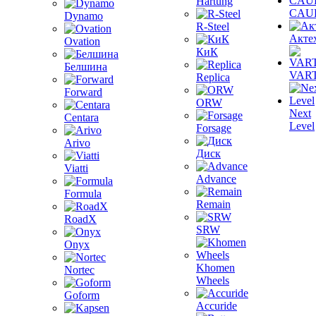
Hartung
CAU
Dynamo
R-Steel
Акте
Ovation
КиК
Белшина
VAR
Replica
Forward
ORW
Next
Centara
Level
Forsage
Arivo
Диск
Viatti
Advance
Formula
Remain
RoadX
SRW
Onyx
Khomen
Nortec
Wheels
Goform
Accuride