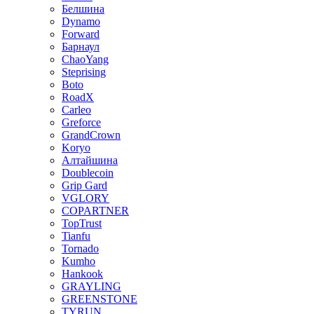
Белшина
Dynamo
Forward
Барнаул
ChaoYang
Steprising
Boto
RoadX
Carleo
Greforce
GrandCrown
Koryo
Алтайшина
Doublecoin
Grip Gard
VGLORY
COPARTNER
TopTrust
Tianfu
Tornado
Kumho
Hankook
GRAYLING
GREENSTONE
TYRUN