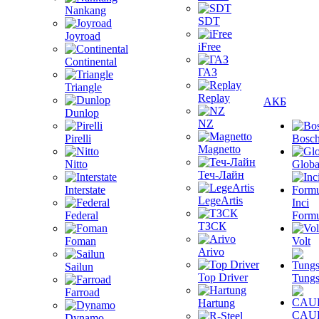
Nankang
SDT
Joyroad
iFree
Continental
ГАЗ
Triangle
Replay
АКБ
Dunlop
NZ
Pirelli
Bosc
Magnetto
Nitto
Globa
Теч-Лайн
Interstate
LegeArtis
Inci
Federal
Formu
ТЗСК
Foman
Volt
Arivo
Sailun
Top Driver
Tungs
Farroad
Hartung
CAU
Dynamo