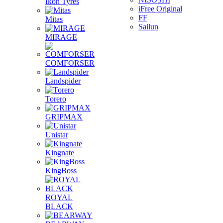
Ikon Tyres
iFree Original
FF
Mitas
Sailun
MIRAGE
COMFORSER
Landspider
Torero
GRIPMAX
Unistar
Kingnate
KingBoss
ROYAL
BLACK