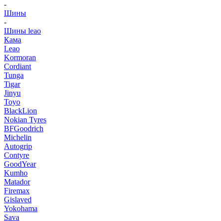
-
Шины
-
Шины leao
Кама
Leao
Kormoran
Cordiant
Tunga
Tigar
Jinyu
Toyo
BlackLion
Nokian Tyres
BFGoodrich
Michelin
Autogrip
Contyre
GoodYear
Kumho
Matador
Firemax
Gislaved
Yokohama
Sava