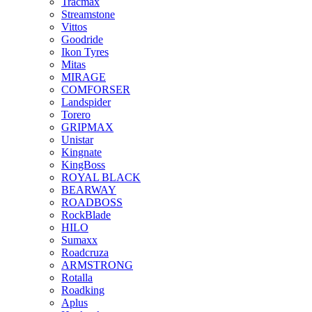
Tracmax
Streamstone
Vittos
Goodride
Ikon Tyres
Mitas
MIRAGE
COMFORSER
Landspider
Torero
GRIPMAX
Unistar
Kingnate
KingBoss
ROYAL BLACK
BEARWAY
ROADBOSS
RockBlade
HILO
Sumaxx
Roadcruza
ARMSTRONG
Rotalla
Roadking
Aplus