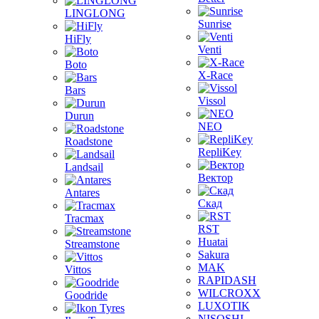
LINGLONG
Sunrise
HiFly
Venti
Boto
X-Race
Bars
Vissol
Durun
NEO
Roadstone
RepliKey
Landsail
Вектор
Antares
Скад
Tracmax
RST
Huatai
Streamstone
Sakura
MAK
Vittos
RAPIDASH
WILCROXX
Goodride
LUXOTIK
NISOSHI