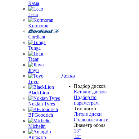
Кама
Leao
Kormoran
Cordiant
Tunga
Tigar
Jinyu
Диски
Toyo
Подбор дисков
Каталог дисков
BlackLion
Подбор по
параметрам
Nokian Tyres
Тип диска
Литые диски
BFGoodrich
Стальные диски
Диаметр обода
Michelin
13"
14"
Autogrip