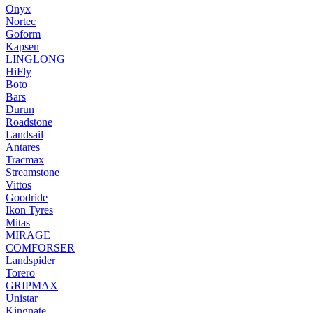
Onyx
Nortec
Goform
Kapsen
LINGLONG
HiFly
Boto
Bars
Durun
Roadstone
Landsail
Antares
Tracmax
Streamstone
Vittos
Goodride
Ikon Tyres
Mitas
MIRAGE
COMFORSER
Landspider
Torero
GRIPMAX
Unistar
Kingnate