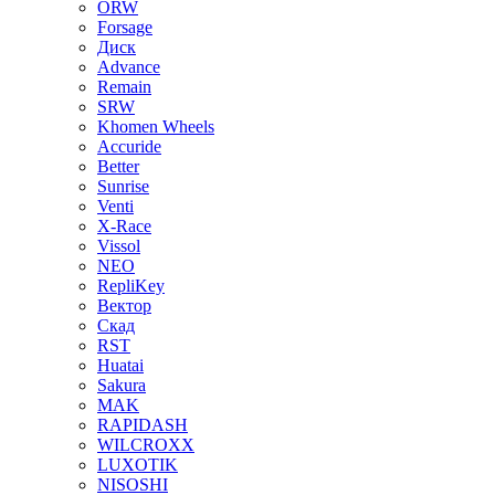
ORW
Forsage
Диск
Advance
Remain
SRW
Khomen Wheels
Accuride
Better
Sunrise
Venti
X-Race
Vissol
NEO
RepliKey
Вектор
Скад
RST
Huatai
Sakura
MAK
RAPIDASH
WILCROXX
LUXOTIK
NISOSHI