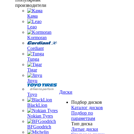
производители
Кама
Leao
Kormoran
Cordiant
Tunga
Tigar
Jinyu
Диски
Toyo
Подбор дисков
BlackLion
Каталог дисков
Подбор по
Nokian Tyres
параметрам
Тип диска
BFGoodrich
Литые диски