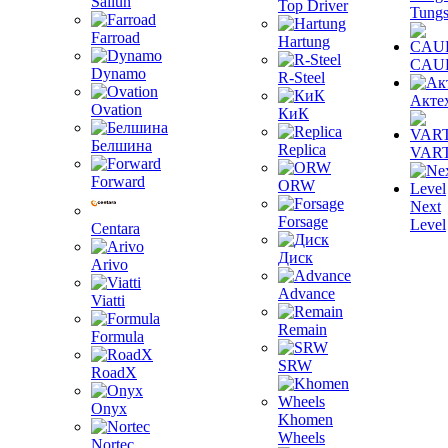
Sailun
Top Driver
Tungs
Farroad
Hartung
CAU
Dynamo
R-Steel
Акте
Ovation
КиК
Белшина
Replica
VAR
Forward
ORW
Next
Forsage
Level
Centara
Диск
Arivo
Advance
Viatti
Remain
Formula
SRW
RoadX
Onyx
Khomen
Wheels
Nortec