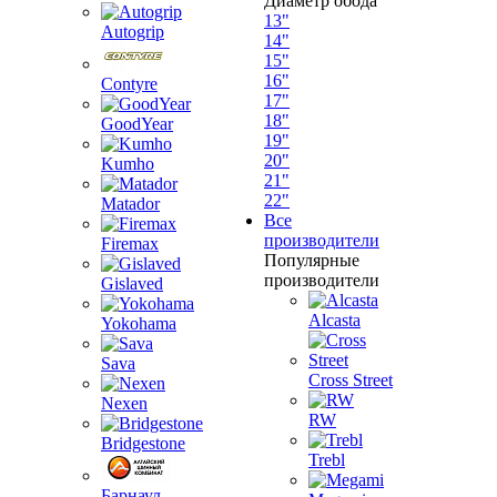
Диаметр обода
13"
Autogrip
14"
15"
16"
Contyre
17"
18"
GoodYear
19"
20"
Kumho
21"
22"
Matador
Все
производители
Firemax
Популярные
производители
Gislaved
Alcasta
Yokohama
Sava
Cross Street
Nexen
RW
Bridgestone
Trebl
Барнаул