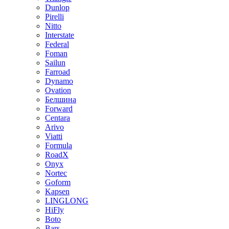
Dunlop
Pirelli
Nitto
Interstate
Federal
Foman
Sailun
Farroad
Dynamo
Ovation
Белшина
Forward
Centara
Arivo
Viatti
Formula
RoadX
Onyx
Nortec
Goform
Kapsen
LINGLONG
HiFly
Boto
Bars