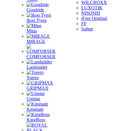
WILCROXX
LUXOTIK
Goodride
NISOSHI
iFree Original
Ikon Tyres
FF
Sailun
Mitas
MIRAGE
COMFORSER
Landspider
Torero
GRIPMAX
Unistar
Kingnate
KingBoss