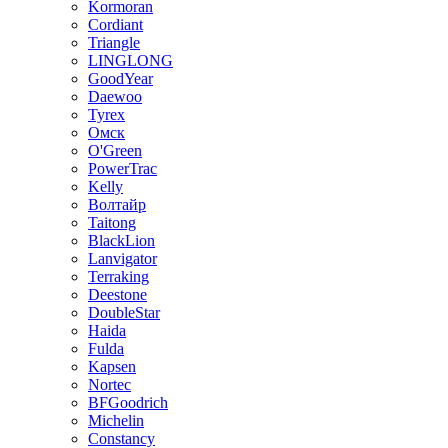
Kormoran
Cordiant
Triangle
LINGLONG
GoodYear
Daewoo
Tyrex
Омск
O'Green
PowerTrac
Kelly
Волтайр
Taitong
BlackLion
Lanvigator
Terraking
Deestone
DoubleStar
Haida
Fulda
Kapsen
Nortec
BFGoodrich
Michelin
Constancy