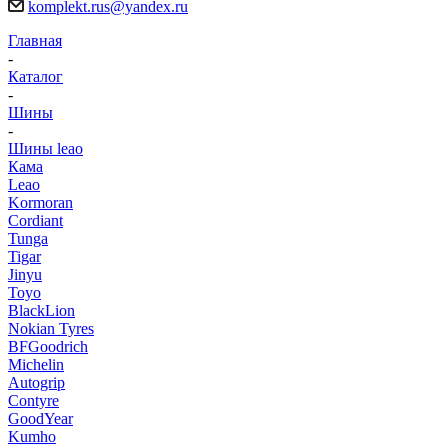
komplekt.rus@yandex.ru
Главная
-
Каталог
-
Шины
-
Шины leao
Кама
Leao
Kormoran
Cordiant
Tunga
Tigar
Jinyu
Toyo
BlackLion
Nokian Tyres
BFGoodrich
Michelin
Autogrip
Contyre
GoodYear
Kumho