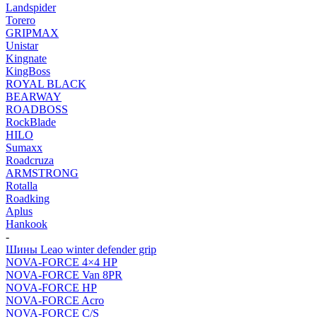
Landspider
Torero
GRIPMAX
Unistar
Kingnate
KingBoss
ROYAL BLACK
BEARWAY
ROADBOSS
RockBlade
HILO
Sumaxx
Roadcruza
ARMSTRONG
Rotalla
Roadking
Aplus
Hankook
-
Шины Leao winter defender grip
NOVA-FORCE 4×4 HP
NOVA-FORCE Van 8PR
NOVA-FORCE HP
NOVA-FORCE Acro
NOVA-FORCE C/S