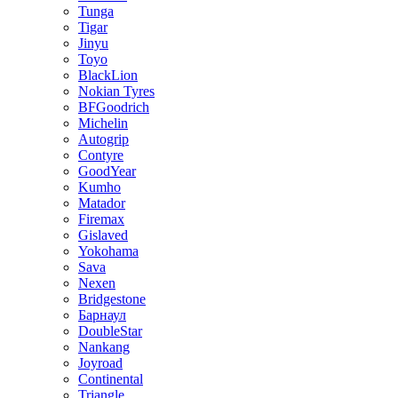
Tunga
Tigar
Jinyu
Toyo
BlackLion
Nokian Tyres
BFGoodrich
Michelin
Autogrip
Contyre
GoodYear
Kumho
Matador
Firemax
Gislaved
Yokohama
Sava
Nexen
Bridgestone
Барнаул
DoubleStar
Nankang
Joyroad
Continental
Triangle