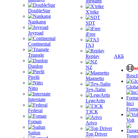
Megami
DoubleStar
X'trike
Nankang
SDT
Joyroad
iFree
Continental
ГАЗ
Triangle
Replay
АКБ
Dunlop
NZ
Bosc
Pirelli
Magnetto
Globa
Nitto
Теч-Лайн
Interstate
LegeArtis
Inci
Formu
Federal
ТЗСК
Volt
Foman
Arivo
Sailun
Top Driver
Tungs