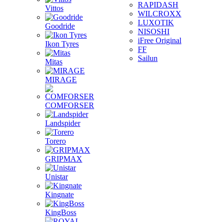
RAPIDASH
Vittos
WILCROXX
LUXOTIK
Goodride
NISOSHI
iFree Original
Ikon Tyres
FF
Sailun
Mitas
MIRAGE
COMFORSER
Landspider
Torero
GRIPMAX
Unistar
Kingnate
KingBoss