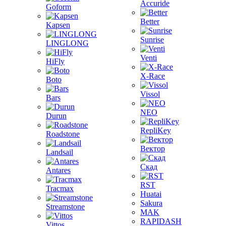
Accuride
Goform
Better
Kapsen
Sunrise
LINGLONG
Venti
HiFly
X-Race
Boto
Vissol
Bars
NEO
Durun
RepliKey
Roadstone
Вектор
Landsail
Скад
Antares
RST
Tracmax
Huatai
Sakura
Streamstone
MAK
RAPIDASH
Vittos