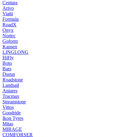
Centara
Arivo
Viatti
Formula
RoadX
Onyx
Nortec
Goform
Kapsen
LINGLONG
HiFly
Boto
Bars
Durun
Roadstone
Landsail
Antares
Tracmax
Streamstone
Vittos
Goodride
Ikon Tyres
Mitas
MIRAGE
COMFORSER