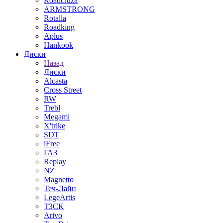
Roadcruza
ARMSTRONG
Rotalla
Roadking
Aplus
Hankook
Диски
Назад
Диски
Alcasta
Cross Street
RW
Trebl
Megami
X'trike
SDT
iFree
ГАЗ
Replay
NZ
Magnetto
Теч-Лайн
LegeArtis
ТЗСК
Arivo