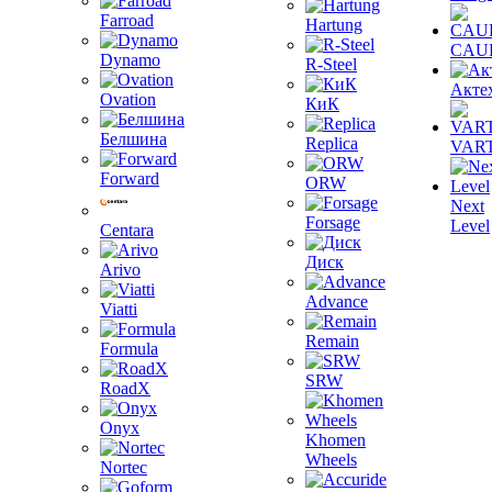
Farroad
Hartung
CAU
Dynamo
R-Steel
Акте
Ovation
КиК
Белшина
Replica
VAR
Forward
ORW
Next
Forsage
Level
Centara
Диск
Arivo
Advance
Viatti
Remain
Formula
SRW
RoadX
Onyx
Khomen
Wheels
Nortec