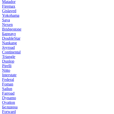
Matador
Firemax
Gislaved
Yokohama
Sava
Nexen
Bridgestone
Барнаул
DoubleStar
Nankang
Joyroad
Continental
Triangle
Dunlop
Pirelli
Nitto
Interstate
Federal
Foman
Sailun
Farroad
Dynamo
Ovation
Белшина
Forward