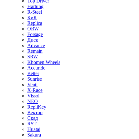
Top Driver
Hartung
R-Steel
КиК
Replica
ORW
Forsage
Диск
Advance
Remain
SRW
Khomen Wheels
Accuride
Better
Sunrise
Venti
X-Race
Vissol
NEO
RepliKey
Вектор
Скад
RST
Huatai
Sakura