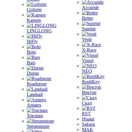
Accuride
Goform
Better
Kapsen
Sunrise
LINGLONG
Venti
HiFly
X-Race
Boto
Vissol
Bars
NEO
Durun
RepliKey
Roadstone
Вектор
Landsail
Скад
Antares
RST
Tracmax
Huatai
Sakura
Streamstone
MAK