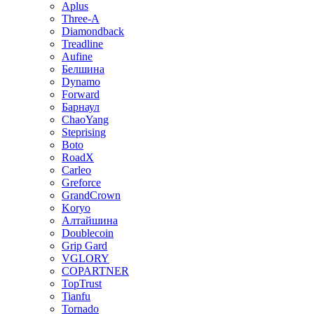
Aplus
Three-A
Diamondback
Treadline
Aufine
Белшина
Dynamo
Forward
Барнаул
ChaoYang
Steprising
Boto
RoadX
Carleo
Greforce
GrandCrown
Koryo
Алтайшина
Doublecoin
Grip Gard
VGLORY
COPARTNER
TopTrust
Tianfu
Tornado