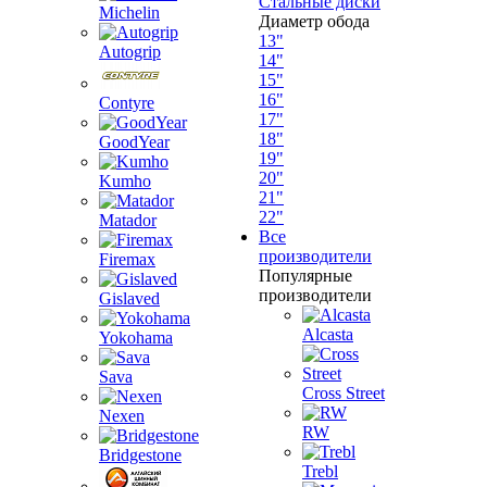
Стальные диски
Michelin
Диаметр обода
13"
Autogrip
14"
15"
16"
Contyre
17"
18"
GoodYear
19"
20"
Kumho
21"
22"
Matador
Все
производители
Firemax
Популярные
производители
Gislaved
Alcasta
Yokohama
Sava
Cross Street
Nexen
RW
Bridgestone
Trebl