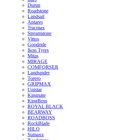
Durun
Roadstone
Landsail
Antares
Tracmax
Streamstone
Vittos
Goodride
Ikon Tyres
Mitas
MIRAGE
COMFORSER
Landspider
Torero
GRIPMAX
Unistar
Kingnate
KingBoss
ROYAL BLACK
BEARWAY
ROADBOSS
RockBlade
HILO
Sumaxx