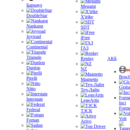
Барнаул
Megami
DoubleStar
X'trike
Nankang
SDT
Joyroad
iFree
Continental
ГАЗ
Triangle
Replay
АКБ
Dunlop
NZ
Bosc
Pirelli
Magnetto
Globa
Nitto
Теч-Лайн
Interstate
LegeArtis
Inci
Formu
Federal
ТЗСК
Volt
Foman
Arivo