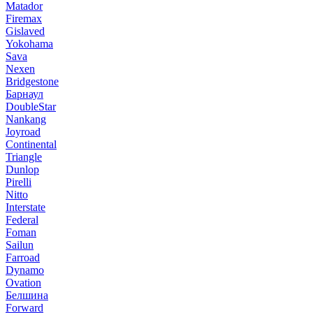
Matador
Firemax
Gislaved
Yokohama
Sava
Nexen
Bridgestone
Барнаул
DoubleStar
Nankang
Joyroad
Continental
Triangle
Dunlop
Pirelli
Nitto
Interstate
Federal
Foman
Sailun
Farroad
Dynamo
Ovation
Белшина
Forward