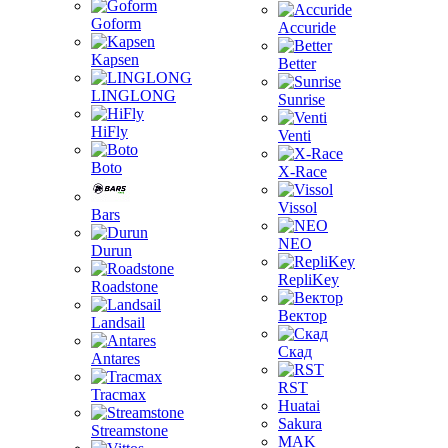
Goform
Accuride
Kapsen
Better
LINGLONG
Sunrise
HiFly
Venti
Boto
X-Race
Vissol
Bars
NEO
Durun
RepliKey
Roadstone
Вектор
Landsail
Скад
Antares
RST
Tracmax
Huatai
Sakura
Streamstone
MAK