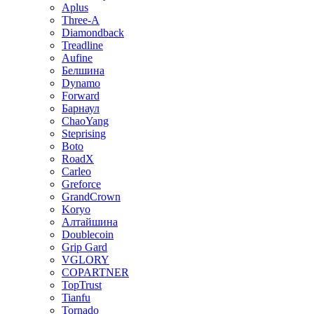
Aplus
Three-A
Diamondback
Treadline
Aufine
Белшина
Dynamo
Forward
Барнаул
ChaoYang
Steprising
Boto
RoadX
Carleo
Greforce
GrandCrown
Koryo
Алтайшина
Doublecoin
Grip Gard
VGLORY
COPARTNER
TopTrust
Tianfu
Tornado