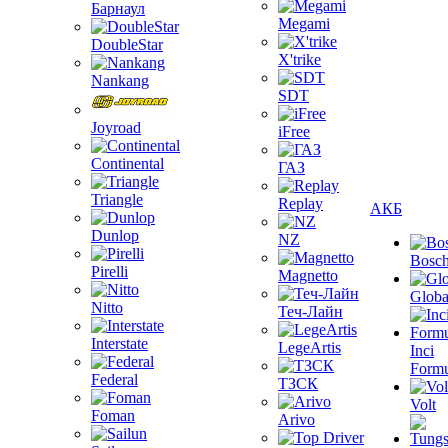
Барнаул
Megami
DoubleStar
X'trike
Nankang
SDT
Joyroad
iFree
Continental
ГАЗ
Triangle
Replay
АКБ
Dunlop
NZ
Bosc
Pirelli
Magnetto
Globa
Nitto
Теч-Лайн
Interstate
LegeArtis
Inci
Formu
Federal
ТЗСК
Volt
Foman
Arivo