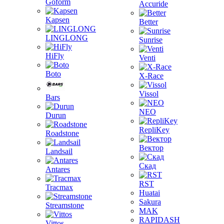
Goform
Accuride
Kapsen
Better
LINGLONG
Sunrise
HiFly
Venti
Boto
X-Race
Vissol
Bars
NEO
Durun
RepliKey
Roadstone
Вектор
Landsail
Скад
Antares
RST
Tracmax
Huatai
Sakura
Streamstone
MAK
RAPIDASH
Vittos