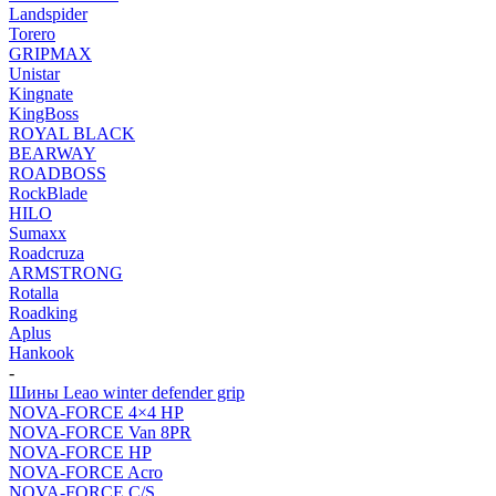
Landspider
Torero
GRIPMAX
Unistar
Kingnate
KingBoss
ROYAL BLACK
BEARWAY
ROADBOSS
RockBlade
HILO
Sumaxx
Roadcruza
ARMSTRONG
Rotalla
Roadking
Aplus
Hankook
-
Шины Leao winter defender grip
NOVA-FORCE 4×4 HP
NOVA-FORCE Van 8PR
NOVA-FORCE HP
NOVA-FORCE Acro
NOVA-FORCE C/S