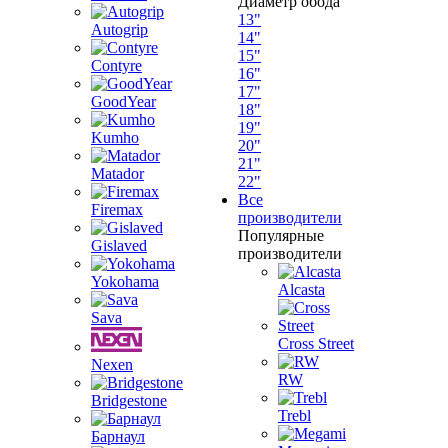
Диаметр обода
13"
Autogrip
14"
15"
Contyre
16"
17"
GoodYear
18"
19"
Kumho
20"
21"
Matador
22"
Все
Firemax
производители
Популярные
Gislaved
производители
Yokohama
Alcasta
Sava
Cross Street
Nexen
RW
Bridgestone
Trebl
Барнаул