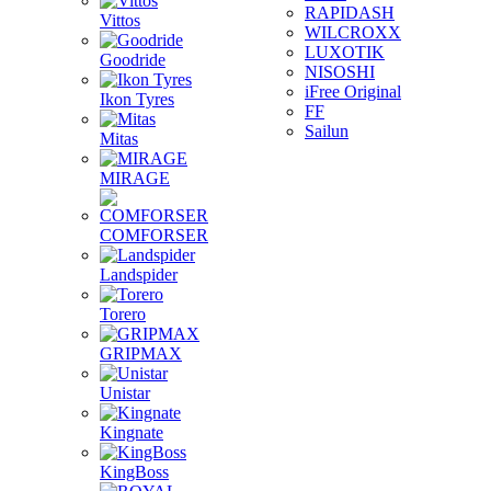
RAPIDASH
Vittos
WILCROXX
LUXOTIK
Goodride
NISOSHI
iFree Original
Ikon Tyres
FF
Sailun
Mitas
MIRAGE
COMFORSER
Landspider
Torero
GRIPMAX
Unistar
Kingnate
KingBoss