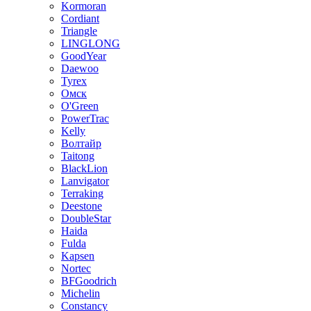
Kormoran
Cordiant
Triangle
LINGLONG
GoodYear
Daewoo
Tyrex
Омск
O'Green
PowerTrac
Kelly
Волтайр
Taitong
BlackLion
Lanvigator
Terraking
Deestone
DoubleStar
Haida
Fulda
Kapsen
Nortec
BFGoodrich
Michelin
Constancy