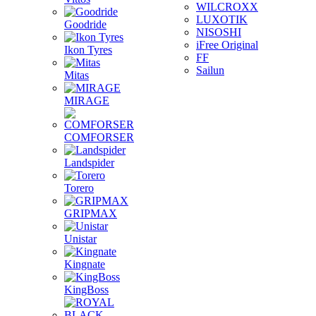
WILCROXX
LUXOTIK
Goodride
NISOSHI
iFree Original
Ikon Tyres
FF
Sailun
Mitas
MIRAGE
COMFORSER
Landspider
Torero
GRIPMAX
Unistar
Kingnate
KingBoss