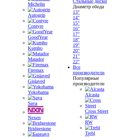
Стальные диски
Michelin
Диаметр обода
13"
Autogrip
14"
15"
Contyre
16"
17"
GoodYear
18"
19"
Kumho
20"
21"
Matador
22"
Все
Firemax
производители
Популярные
Gislaved
производители
Yokohama
Alcasta
Sava
Cross Street
Nexen
RW
Bridgestone
Trebl