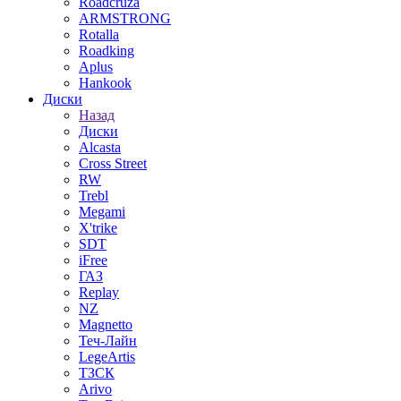
Roadcruza
ARMSTRONG
Rotalla
Roadking
Aplus
Hankook
Диски
Назад
Диски
Alcasta
Cross Street
RW
Trebl
Megami
X'trike
SDT
iFree
ГАЗ
Replay
NZ
Magnetto
Теч-Лайн
LegeArtis
ТЗСК
Arivo