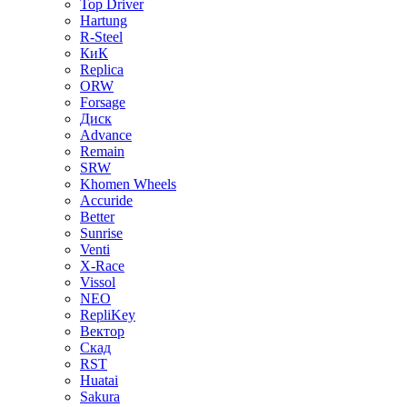
Top Driver
Hartung
R-Steel
КиК
Replica
ORW
Forsage
Диск
Advance
Remain
SRW
Khomen Wheels
Accuride
Better
Sunrise
Venti
X-Race
Vissol
NEO
RepliKey
Вектор
Скад
RST
Huatai
Sakura