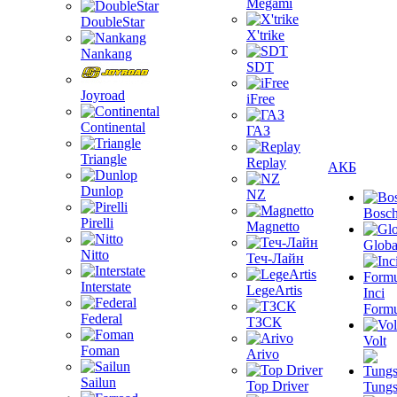
Megami
DoubleStar
X'trike
Nankang
SDT
Joyroad
iFree
Continental
ГАЗ
Triangle
Replay
АКБ
Dunlop
NZ
Bosc
Pirelli
Magnetto
Globa
Nitto
Теч-Лайн
Interstate
LegeArtis
Inci
Formu
Federal
ТЗСК
Volt
Foman
Arivo
Sailun
Top Driver
Tungs