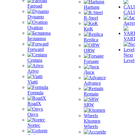
Farroad
Hartung
CAU
Dynamo
R-Steel
Акте
Ovation
КиК
Белшина
VAR
Replica
Forward
ORW
Next
Centara
Level
Forsage
Arivo
Диск
Viatti
Advance
Formula
Remain
RoadX
SRW
Onyx
Khomen
Nortec
Wheels