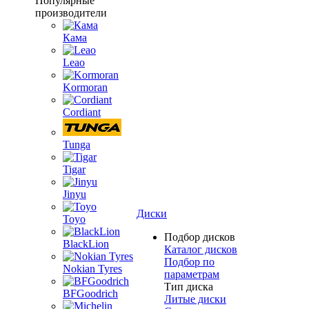
Популярные
производители
Кама
Leao
Kormoran
Cordiant
Tunga
Tigar
Jinyu
Диски
Toyo
Подбор дисков
BlackLion
Каталог дисков
Подбор по
Nokian Tyres
параметрам
Тип диска
BFGoodrich
Литые диски