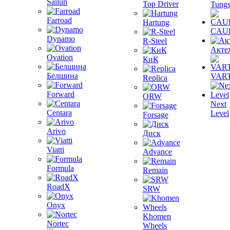
Sailun
Top Driver
Tungs
Farroad
Hartung
CAU
Dynamo
R-Steel
Акте
Ovation
КиК
Белшина
VAR
Replica
Forward
ORW
Next
Centara
Level
Forsage
Arivo
Диск
Viatti
Advance
Formula
Remain
RoadX
SRW
Onyx
Khomen
Nortec
Wheels