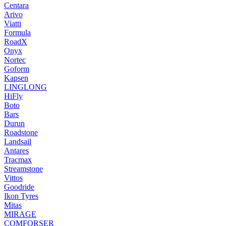
Centara
Arivo
Viatti
Formula
RoadX
Onyx
Nortec
Goform
Kapsen
LINGLONG
HiFly
Boto
Bars
Durun
Roadstone
Landsail
Antares
Tracmax
Streamstone
Vittos
Goodride
Ikon Tyres
Mitas
MIRAGE
COMFORSER