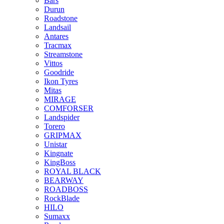
Bars
Durun
Roadstone
Landsail
Antares
Tracmax
Streamstone
Vittos
Goodride
Ikon Tyres
Mitas
MIRAGE
COMFORSER
Landspider
Torero
GRIPMAX
Unistar
Kingnate
KingBoss
ROYAL BLACK
BEARWAY
ROADBOSS
RockBlade
HILO
Sumaxx