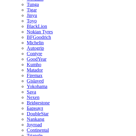
Tunga
Tigar
Jinyu
Toyo
BlackLion
Nokian Tyres
BFGoodrich
Michelin
Autogrip
Contyre
GoodYear
Kumho
Matador
Firemax
Gislaved
Yokohama
Sava
Nexen
Bridgestone
Барнаул
DoubleStar
Nankang
Joyroad
Continental
Triangle