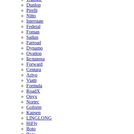
Dunlop
Pirelli
Nitto
Interstate
Federal
Foman
Sailun
Farroad
Dynamo
Ovation
Белшина
Forward
Centara
Arivo
Viatti
Formula
RoadX
Onyx
Nortec
Goform
Kapsen
LINGLONG
HiFly
Boto