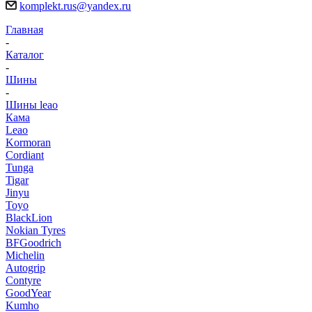
komplekt.rus@yandex.ru
Главная
-
Каталог
-
Шины
-
Шины leao
Кама
Leao
Kormoran
Cordiant
Tunga
Tigar
Jinyu
Toyo
BlackLion
Nokian Tyres
BFGoodrich
Michelin
Autogrip
Contyre
GoodYear
Kumho