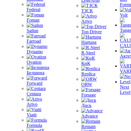
LegeArtis
Formu
Federal
ТЗСК
Volt
Foman
Arivo
Tungs
Sailun
Top Driver
Farroad
Hartung
CAU
Dynamo
R-Steel
Акте
Ovation
КиК
VAR
Белшина
Replica
Forward
ORW
Next
Level
Centara
Forsage
Arivo
Диск
Viatti
Advance
Formula
Remain