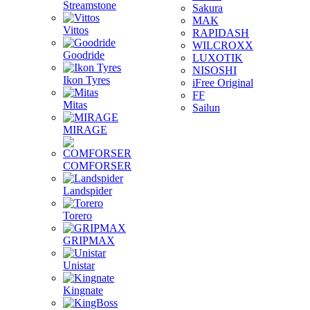
Streamstone
Sakura
MAK
Vittos
RAPIDASH
WILCROXX
Goodride
LUXOTIK
NISOSHI
Ikon Tyres
iFree Original
FF
Mitas
Sailun
MIRAGE
COMFORSER
Landspider
Torero
GRIPMAX
Unistar
Kingnate