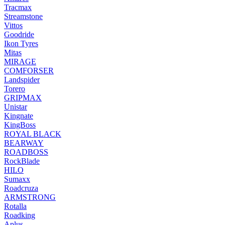
Tracmax
Streamstone
Vittos
Goodride
Ikon Tyres
Mitas
MIRAGE
COMFORSER
Landspider
Torero
GRIPMAX
Unistar
Kingnate
KingBoss
ROYAL BLACK
BEARWAY
ROADBOSS
RockBlade
HILO
Sumaxx
Roadcruza
ARMSTRONG
Rotalla
Roadking
Aplus