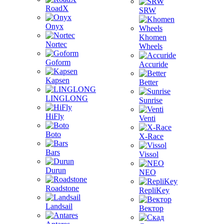
RoadX
SRW
Onyx
Khomen
Nortec
Wheels
Goform
Accuride
Kapsen
Better
LINGLONG
Sunrise
HiFly
Venti
Boto
X-Race
Bars
Vissol
Durun
NEO
Roadstone
RepliKey
Landsail
Вектор