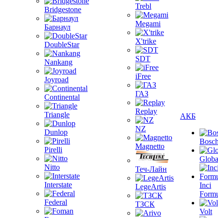
Trebl
Bridgestone
Megami
Барнаул
X'trike
DoubleStar
SDT
Nankang
iFree
Joyroad
ГАЗ
Continental
Replay
Triangle
АКБ
NZ
Dunlop
Bosc
Magnetto
Pirelli
Globa
Nitto
Теч-Лайн
Interstate
Inci
LegeArtis
Formu
Federal
ТЗСК
Volt