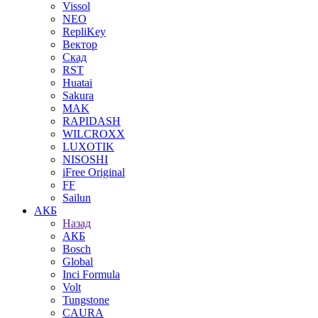
Vissol
NEO
RepliKey
Вектор
Скад
RST
Huatai
Sakura
MAK
RAPIDASH
WILCROXX
LUXOTIK
NISOSHI
iFree Original
FF
Sailun
АКБ
Назад
АКБ
Bosch
Global
Inci Formula
Volt
Tungstone
CAURA