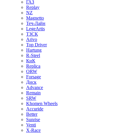
ГАЗ
Replay
NZ
Magnetto
Теч-Лайн
LegeArtis
ТЗСК
Arivo
Top Driver
Hartung
R-Steel
КиК
Replica
ORW
Forsage
Диск
Advance
Remain
SRW
Khomen Wheels
Accuride
Better
Sunrise
Venti
X-Race