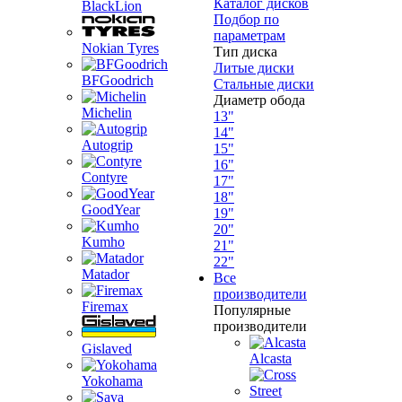
Каталог дисков
BlackLion
Подбор по
параметрам
Nokian Tyres
Тип диска
Литые диски
BFGoodrich
Стальные диски
Диаметр обода
Michelin
13"
14"
Autogrip
15"
16"
Contyre
17"
18"
GoodYear
19"
20"
Kumho
21"
22"
Matador
Все
производители
Firemax
Популярные
производители
Gislaved
Alcasta
Yokohama