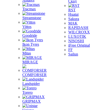
Antares
Скад
Tracmax
RST
Huatai
Streamstone
Sakura
MAK
Vittos
RAPIDASH
WILCROXX
Goodride
LUXOTIK
NISOSHI
Ikon Tyres
iFree Original
FF
Mitas
Sailun
MIRAGE
COMFORSER
Landspider
Torero
GRIPMAX