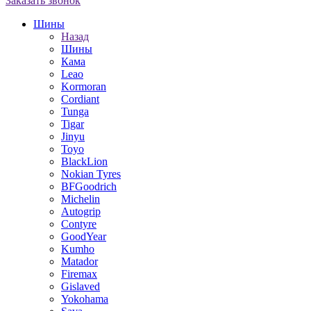
Заказать звонок
Шины
Назад
Шины
Кама
Leao
Kormoran
Cordiant
Tunga
Tigar
Jinyu
Toyo
BlackLion
Nokian Tyres
BFGoodrich
Michelin
Autogrip
Contyre
GoodYear
Kumho
Matador
Firemax
Gislaved
Yokohama