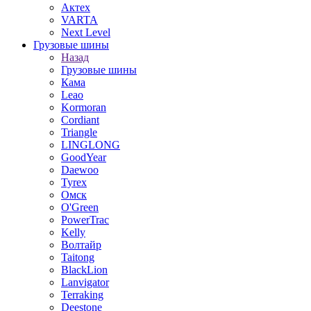
Актех
VARTA
Next Level
Грузовые шины
Назад
Грузовые шины
Кама
Leao
Kormoran
Cordiant
Triangle
LINGLONG
GoodYear
Daewoo
Tyrex
Омск
O'Green
PowerTrac
Kelly
Волтайр
Taitong
BlackLion
Lanvigator
Terraking
Deestone