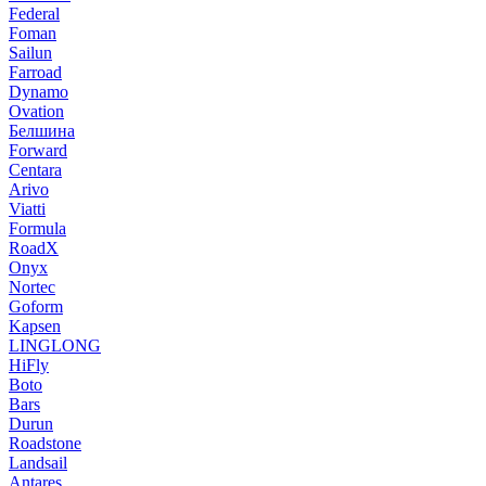
Federal
Foman
Sailun
Farroad
Dynamo
Ovation
Белшина
Forward
Centara
Arivo
Viatti
Formula
RoadX
Onyx
Nortec
Goform
Kapsen
LINGLONG
HiFly
Boto
Bars
Durun
Roadstone
Landsail
Antares