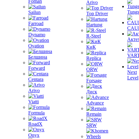
Foman
Arivo
Tungs
Sailun
Top Driver
Farroad
Hartung
CAU
Dynamo
R-Steel
Акте
Ovation
КиК
VAR
Белшина
Replica
Forward
ORW
Next
Level
Centara
Forsage
Arivo
Диск
Viatti
Advance
Formula
Remain
RoadX
SRW
Onyx