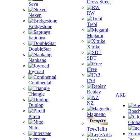
Cross Street
Sava
RW
Nexen
Trebl
Bridgestone
Megami
Барнаул
X'trike
DoubleStar
SDT
Nankang
iFree
Joyroad
ГАЗ
Continental
Replay
Triangle
АКБ
NZ
Dunlop
Bosc
Magnetto
Pirelli
Globa
Nitto
Теч-Лайн
Interstate
Inci