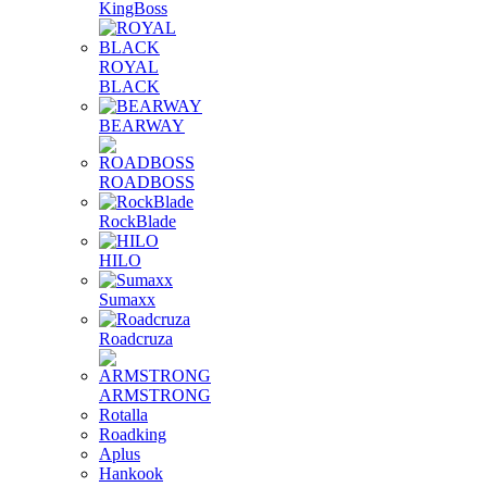
KingBoss
ROYAL
BLACK
BEARWAY
ROADBOSS
RockBlade
HILO
Sumaxx
Roadcruza
ARMSTRONG
Rotalla
Roadking
Aplus
Hankook