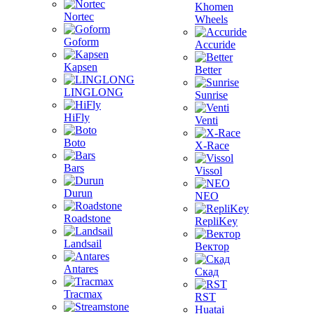
Khomen
Nortec
Wheels
Goform
Accuride
Kapsen
Better
LINGLONG
Sunrise
HiFly
Venti
Boto
X-Race
Bars
Vissol
Durun
NEO
Roadstone
RepliKey
Landsail
Вектор
Antares
Скад
Tracmax
RST
Huatai