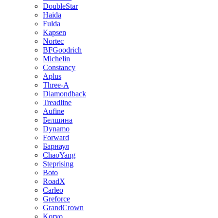
DoubleStar
Haida
Fulda
Kapsen
Nortec
BFGoodrich
Michelin
Constancy
Aplus
Three-A
Diamondback
Treadline
Aufine
Белшина
Dynamo
Forward
Барнаул
ChaoYang
Steprising
Boto
RoadX
Carleo
Greforce
GrandCrown
Koryo