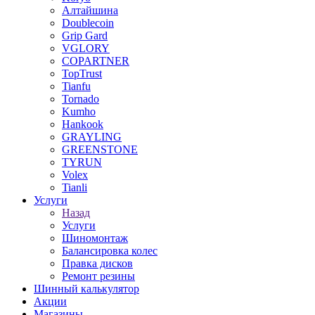
Алтайшина
Doublecoin
Grip Gard
VGLORY
COPARTNER
TopTrust
Tianfu
Tornado
Kumho
Hankook
GRAYLING
GREENSTONE
TYRUN
Volex
Tianli
Услуги
Назад
Услуги
Шиномонтаж
Балансировка колес
Правка дисков
Ремонт резины
Шинный калькулятор
Акции
Магазины