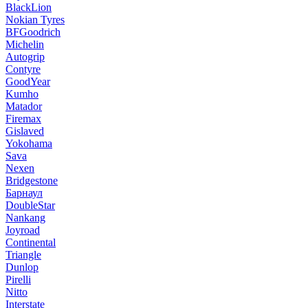
BlackLion
Nokian Tyres
BFGoodrich
Michelin
Autogrip
Contyre
GoodYear
Kumho
Matador
Firemax
Gislaved
Yokohama
Sava
Nexen
Bridgestone
Барнаул
DoubleStar
Nankang
Joyroad
Continental
Triangle
Dunlop
Pirelli
Nitto
Interstate