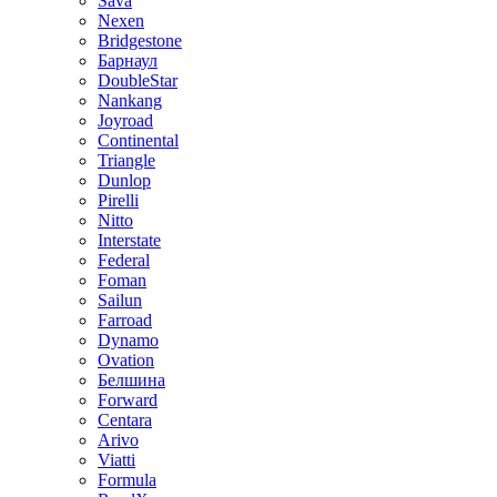
Sava
Nexen
Bridgestone
Барнаул
DoubleStar
Nankang
Joyroad
Continental
Triangle
Dunlop
Pirelli
Nitto
Interstate
Federal
Foman
Sailun
Farroad
Dynamo
Ovation
Белшина
Forward
Centara
Arivo
Viatti
Formula