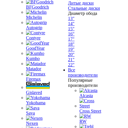
Литые диски
BFGoodrich
Стальные диски
Диаметр обода
Michelin
13"
14"
Autogrip
15"
16"
Contyre
17"
18"
GoodYear
19"
20"
Kumho
21"
22"
Matador
Все
производители
Firemax
Популярные
производители
Gislaved
Alcasta
Yokohama
Cross Street
Sava
RW
Nexen