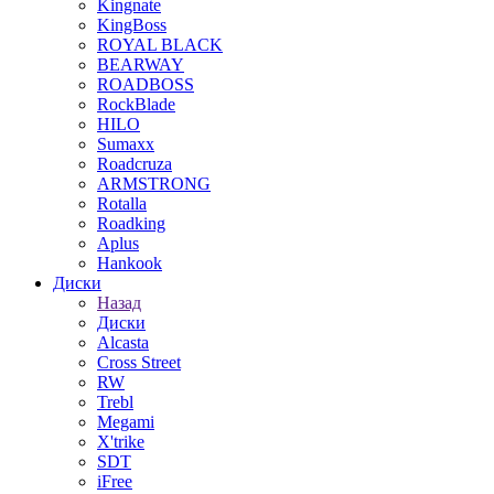
Kingnate
KingBoss
ROYAL BLACK
BEARWAY
ROADBOSS
RockBlade
HILO
Sumaxx
Roadcruza
ARMSTRONG
Rotalla
Roadking
Aplus
Hankook
Диски
Назад
Диски
Alcasta
Cross Street
RW
Trebl
Megami
X'trike
SDT
iFree