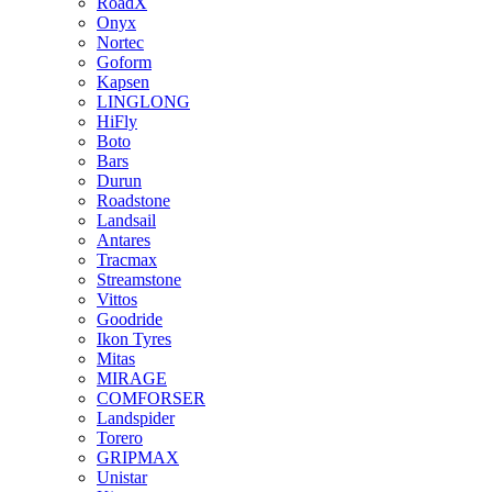
RoadX
Onyx
Nortec
Goform
Kapsen
LINGLONG
HiFly
Boto
Bars
Durun
Roadstone
Landsail
Antares
Tracmax
Streamstone
Vittos
Goodride
Ikon Tyres
Mitas
MIRAGE
COMFORSER
Landspider
Torero
GRIPMAX
Unistar