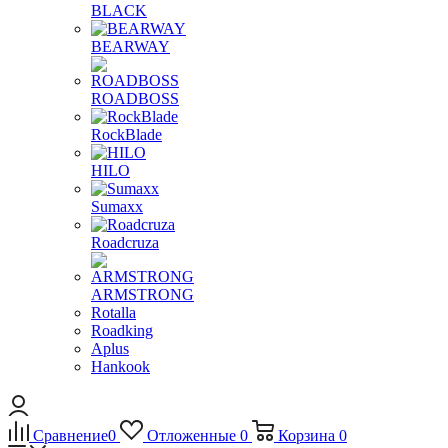
BLACK
BEARWAY
ROADBOSS
RockBlade
HILO
Sumaxx
Roadcruza
ARMSTRONG
Rotalla
Roadking
Aplus
Hankook
Сравнение
0
Отложенные
0
Корзина
0