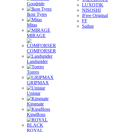
Goodride
LUXOTIK
NISOSHI
Ikon Tyres
iFree Original
FF
Mitas
Sailun
MIRAGE
COMFORSER
Landspider
Torero
GRIPMAX
Unistar
Kingnate
KingBoss
ROYAL