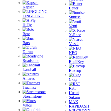
Kapsen
Better
LINGLONG
Sunrise
HiFly
Venti
Boto
X-Race
Bars
Vissol
Durun
NEO
Roadstone
RepliKey
Landsail
Вектор
Antares
Скад
Tracmax
RST
Huatai
Streamstone
Sakura
MAK
Vittos
RAPIDASH
WILCROXX