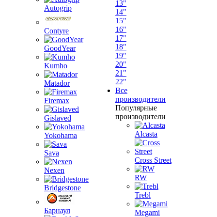
13"
Autogrip
14"
15"
16"
Contyre
17"
18"
GoodYear
19"
20"
Kumho
21"
22"
Matador
Все
производители
Firemax
Популярные
производители
Gislaved
Alcasta
Yokohama
Sava
Cross Street
Nexen
RW
Bridgestone
Trebl
Барнаул
Megami