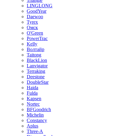
Triangle
LINGLONG
GoodYear
Daewoo
Tyrex
Омск
O'Green
PowerTrac
Kelly
Волтайр
Taitong
BlackLion
Lanvigator
Terraking
Deestone
DoubleStar
Haida
Fulda
Kapsen
Nortec
BFGoodrich
Michelin
Constancy
Aplus
Three-A