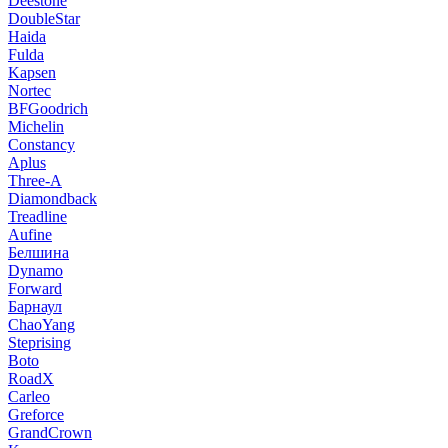
Deestone
DoubleStar
Haida
Fulda
Kapsen
Nortec
BFGoodrich
Michelin
Constancy
Aplus
Three-A
Diamondback
Treadline
Aufine
Белшина
Dynamo
Forward
Барнаул
ChaoYang
Steprising
Boto
RoadX
Carleo
Greforce
GrandCrown