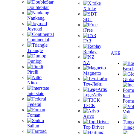
DoubleStar
X'trike
Nankang
SDT
Joyroad
iFree
Continental
ГАЗ
Triangle
Replay
АКБ
Dunlop
NZ
Bosc
Pirelli
Magnetto
Globa
Nitto
Теч-Лайн
Interstate
LegeArtis
Inci
Formu
Federal
ТЗСК
Volt
Foman
Arivo
Sailun
Top Driver
Tungs