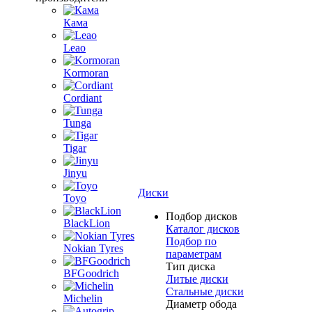
Кама
Leao
Kormoran
Cordiant
Tunga
Tigar
Jinyu
Диски
Toyo
Подбор дисков
BlackLion
Каталог дисков
Подбор по
Nokian Tyres
параметрам
Тип диска
BFGoodrich
Литые диски
Стальные диски
Michelin
Диаметр обода