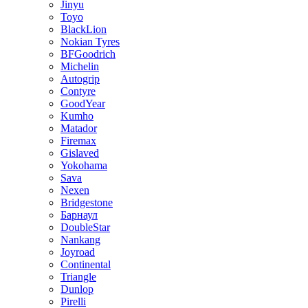
Jinyu
Toyo
BlackLion
Nokian Tyres
BFGoodrich
Michelin
Autogrip
Contyre
GoodYear
Kumho
Matador
Firemax
Gislaved
Yokohama
Sava
Nexen
Bridgestone
Барнаул
DoubleStar
Nankang
Joyroad
Continental
Triangle
Dunlop
Pirelli