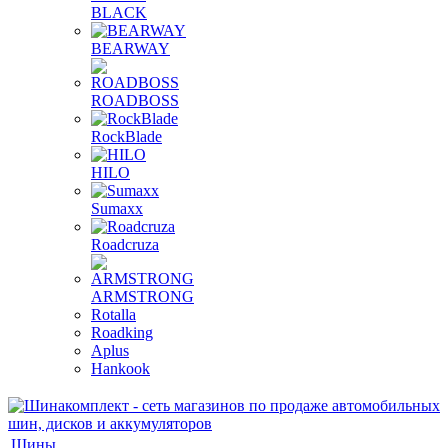
BLACK
BEARWAY
ROADBOSS
RockBlade
HILO
Sumaxx
Roadcruza
ARMSTRONG
Rotalla
Roadking
Aplus
Hankook
Шины