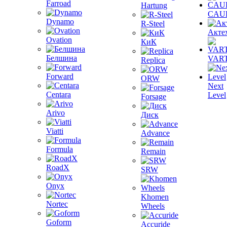
Farroad
Hartung
CAU
Dynamo
R-Steel
Акте
Ovation
КиК
Белшина
VAR
Replica
Forward
ORW
Next
Centara
Level
Forsage
Arivo
Диск
Viatti
Advance
Formula
Remain
RoadX
SRW
Onyx
Khomen
Nortec
Wheels
Goform
Accuride