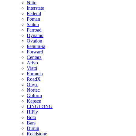
Nitto
Interstate
Federal
Foman
Sailun
Farroad
Dynamo
Ovation
Белшина
Forward
Centara
Arivo
Viatti
Formula
RoadX
Onyx
Nortec
Goform
Kapsen
LINGLONG
HiFly
Boto
Bars
Durun
Roadstone