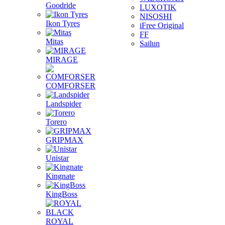
Goodride
LUXOTIK
NISOSHI
Ikon Tyres
iFree Original
FF
Mitas
Sailun
MIRAGE
COMFORSER
Landspider
Torero
GRIPMAX
Unistar
Kingnate
KingBoss
ROYAL