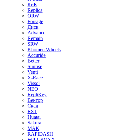
КиК
Replica
ORW
Forsage
Диск
Advance
Remain
SRW
Khomen Wheels
Accuride
Better
Sunrise
Venti
X-Race
Vissol
NEO
RepliKey
Вектор
Скад
RST
Huatai
Sakura
MAK
RAPIDASH
WILCROXX