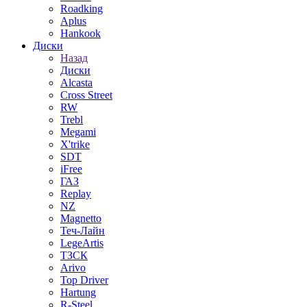
Roadking
Aplus
Hankook
Диски
Назад
Диски
Alcasta
Cross Street
RW
Trebl
Megami
X'trike
SDT
iFree
ГАЗ
Replay
NZ
Magnetto
Теч-Лайн
LegeArtis
ТЗСК
Arivo
Top Driver
Hartung
R-Steel