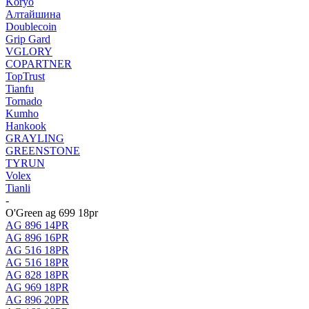
Koryo
Алтайшина
Doublecoin
Grip Gard
VGLORY
COPARTNER
TopTrust
Tianfu
Tornado
Kumho
Hankook
GRAYLING
GREENSTONE
TYRUN
Volex
Tianli
-
O'Green ag 699 18pr
AG 896 14PR
AG 896 16PR
AG 516 18PR
AG 516 18PR
AG 828 18PR
AG 969 18PR
AG 896 20PR