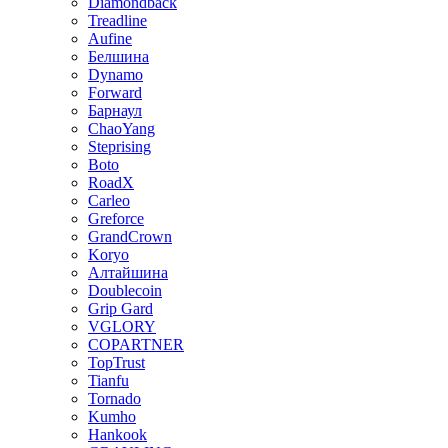
Diamondback
Treadline
Aufine
Белшина
Dynamo
Forward
Барнаул
ChaoYang
Steprising
Boto
RoadX
Carleo
Greforce
GrandCrown
Koryo
Алтайшина
Doublecoin
Grip Gard
VGLORY
COPARTNER
TopTrust
Tianfu
Tornado
Kumho
Hankook