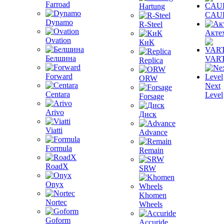
Farroad
Hartung
CAU
Dynamo
R-Steel
Акте
Ovation
КиК
Белшина
VAR
Replica
Forward
ORW
Next
Centara
Level
Forsage
Arivo
Диск
Viatti
Advance
Formula
Remain
RoadX
SRW
Onyx
Khomen
Nortec
Wheels
Goform
Accuride