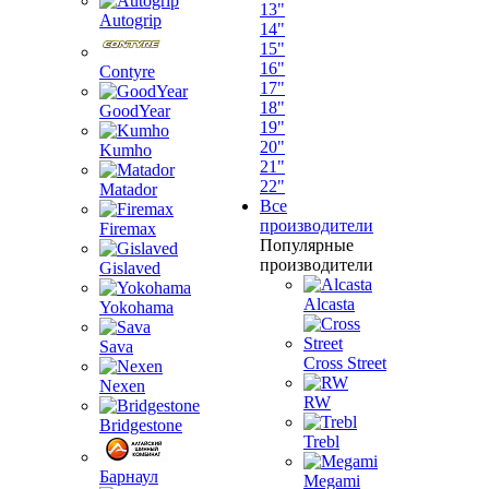
13"
Autogrip
14"
15"
16"
Contyre
17"
18"
GoodYear
19"
20"
Kumho
21"
22"
Matador
Все
производители
Firemax
Популярные
производители
Gislaved
Alcasta
Yokohama
Sava
Cross Street
Nexen
RW
Bridgestone
Trebl
Барнаул
Megami