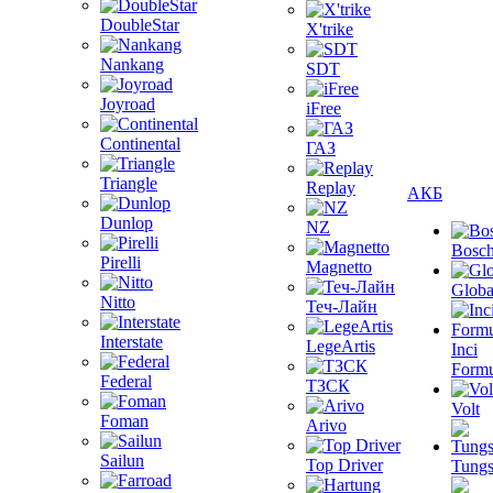
DoubleStar
X'trike
Nankang
SDT
Joyroad
iFree
Continental
ГАЗ
Triangle
Replay
АКБ
Dunlop
NZ
Bosc
Pirelli
Magnetto
Globa
Nitto
Теч-Лайн
Interstate
LegeArtis
Inci
Formu
Federal
ТЗСК
Volt
Foman
Arivo
Sailun
Top Driver
Tungs