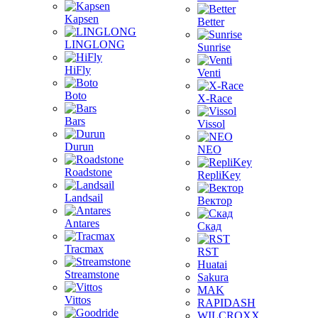
Kapsen
Better
LINGLONG
Sunrise
HiFly
Venti
Boto
X-Race
Bars
Vissol
Durun
NEO
Roadstone
RepliKey
Landsail
Вектор
Antares
Скад
Tracmax
RST
Huatai
Streamstone
Sakura
MAK
Vittos
RAPIDASH
WILCROXX