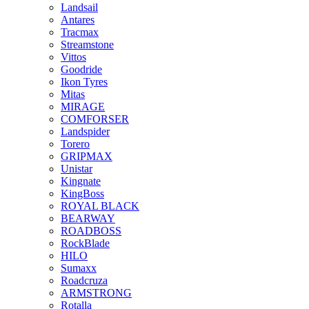
Landsail
Antares
Tracmax
Streamstone
Vittos
Goodride
Ikon Tyres
Mitas
MIRAGE
COMFORSER
Landspider
Torero
GRIPMAX
Unistar
Kingnate
KingBoss
ROYAL BLACK
BEARWAY
ROADBOSS
RockBlade
HILO
Sumaxx
Roadcruza
ARMSTRONG
Rotalla