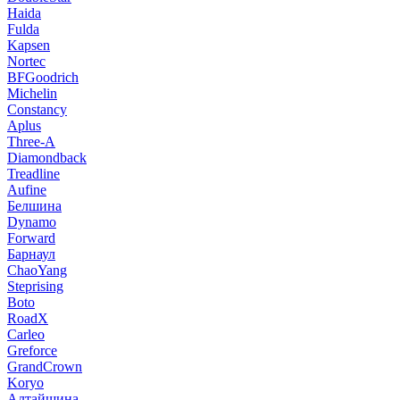
Haida
Fulda
Kapsen
Nortec
BFGoodrich
Michelin
Constancy
Aplus
Three-A
Diamondback
Treadline
Aufine
Белшина
Dynamo
Forward
Барнаул
ChaoYang
Steprising
Boto
RoadX
Carleo
Greforce
GrandCrown
Koryo
Алтайшина