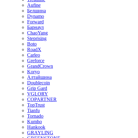
Aufine
Белшина
Dynamo
Forward
Барнаул
ChaoYang
Steprising
Boto
RoadX
Carleo
Greforce
GrandCrown
Koryo
Алтайшина
Doublecoin
Grip Gard
VGLORY
COPARTNER
TopTrust
Tianfu
Tornado
Kumho
Hankook
GRAYLING