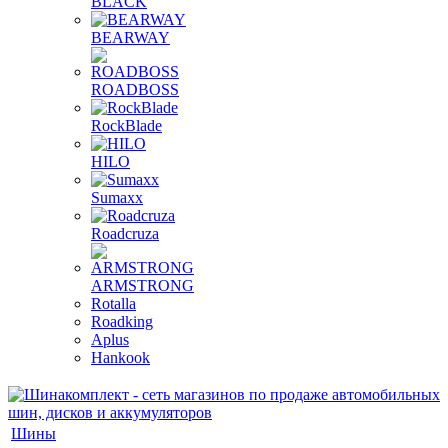
BLACK
BEARWAY
ROADBOSS
RockBlade
HILO
Sumaxx
Roadcruza
ARMSTRONG
Rotalla
Roadking
Aplus
Hankook
Шины