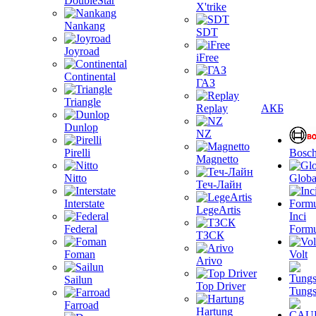
DoubleStar
X'trike
Nankang
SDT
Joyroad
iFree
Continental
ГАЗ
Triangle
Replay
АКБ
Dunlop
NZ
Pirelli
Bosc
Magnetto
Nitto
Globa
Теч-Лайн
Interstate
LegeArtis
Inci
Federal
Formu
ТЗСК
Foman
Volt
Arivo
Sailun
Top Driver
Tungs
Farroad
Hartung