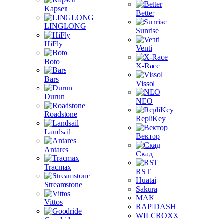
Kapsen
Better
LINGLONG
Sunrise
HiFly
Venti
Boto
X-Race
Bars
Vissol
Durun
NEO
Roadstone
RepliKey
Landsail
Вектор
Antares
Скад
Tracmax
RST
Huatai
Streamstone
Sakura
MAK
Vittos
RAPIDASH
WILCROXX