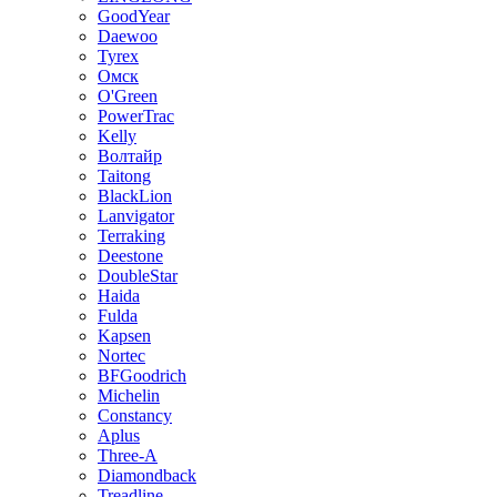
GoodYear
Daewoo
Tyrex
Омск
O'Green
PowerTrac
Kelly
Волтайр
Taitong
BlackLion
Lanvigator
Terraking
Deestone
DoubleStar
Haida
Fulda
Kapsen
Nortec
BFGoodrich
Michelin
Constancy
Aplus
Three-A
Diamondback
Treadline