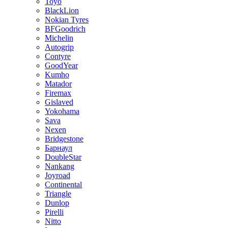
Toyo
BlackLion
Nokian Tyres
BFGoodrich
Michelin
Autogrip
Contyre
GoodYear
Kumho
Matador
Firemax
Gislaved
Yokohama
Sava
Nexen
Bridgestone
Барнаул
DoubleStar
Nankang
Joyroad
Continental
Triangle
Dunlop
Pirelli
Nitto