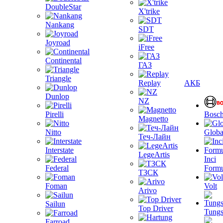
DoubleStar
X'trike
Nankang
SDT
Joyroad
iFree
Continental
ГАЗ
Triangle
Replay
АКБ
Dunlop
NZ
Pirelli
Bosc
Magnetto
Nitto
Globa
Теч-Лайн
Interstate
LegeArtis
Inci
Federal
Formu
ТЗСК
Foman
Volt
Arivo
Sailun
Top Driver
Tungs
Farroad