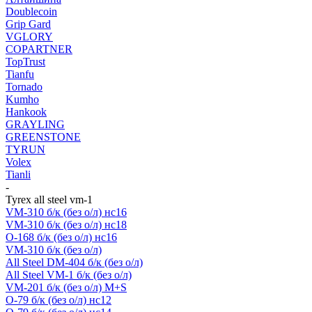
Doublecoin
Grip Gard
VGLORY
COPARTNER
TopTrust
Tianfu
Tornado
Kumho
Hankook
GRAYLING
GREENSTONE
TYRUN
Volex
Tianli
-
Tyrex all steel vm-1
VM-310 б/к (без о/л) нс16
VM-310 б/к (без о/л) нс18
O-168 б/к (без о/л) нс16
VM-310 б/к (без о/л)
All Steel DM-404 б/к (без о/л)
All Steel VM-1 б/к (без о/л)
VM-201 б/к (без о/л) M+S
O-79 б/к (без о/л) нс12