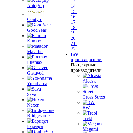
13"
Autogrip
14"
15"
16"
Contyre
17"
18"
GoodYear
19"
20"
Kumho
21"
22"
Matador
Все
производители
Firemax
Популярные
производители
Gislaved
Alcasta
Yokohama
Sava
Cross Street
Nexen
RW
Bridgestone
Trebl
Барнаул
Megami