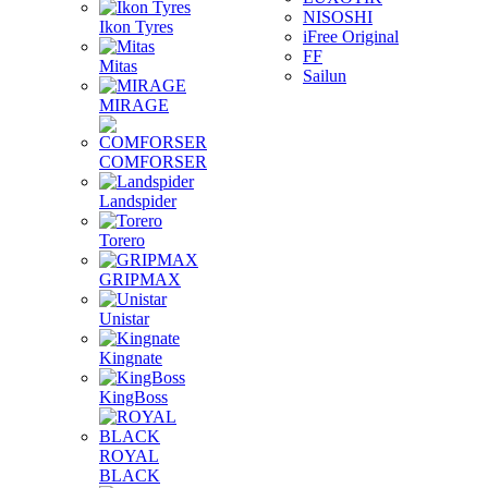
NISOSHI
Ikon Tyres
iFree Original
FF
Mitas
Sailun
MIRAGE
COMFORSER
Landspider
Torero
GRIPMAX
Unistar
Kingnate
KingBoss
ROYAL
BLACK