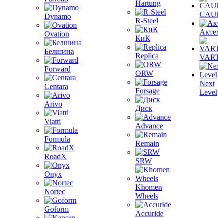
Hartung
CAU
Dynamo
R-Steel
Акте
Ovation
КиК
Белшина
Replica
VAR
Forward
ORW
Next
Centara
Forsage
Level
Arivo
Диск
Viatti
Advance
Formula
Remain
RoadX
SRW
Onyx
Khomen
Nortec
Wheels
Goform
Accuride