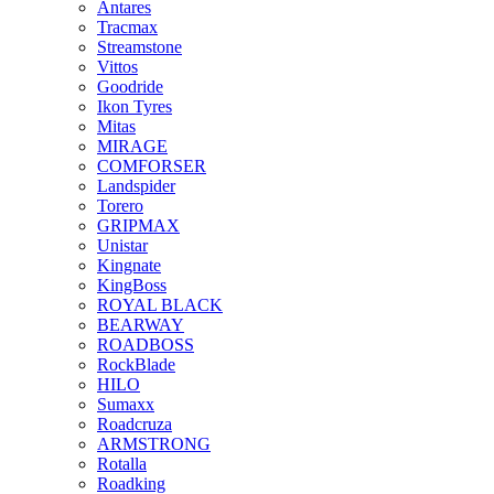
Antares
Tracmax
Streamstone
Vittos
Goodride
Ikon Tyres
Mitas
MIRAGE
COMFORSER
Landspider
Torero
GRIPMAX
Unistar
Kingnate
KingBoss
ROYAL BLACK
BEARWAY
ROADBOSS
RockBlade
HILO
Sumaxx
Roadcruza
ARMSTRONG
Rotalla
Roadking