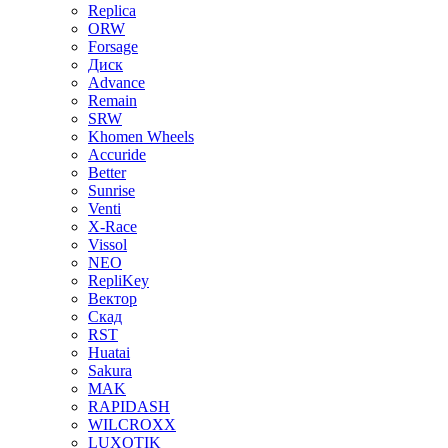
Replica
ORW
Forsage
Диск
Advance
Remain
SRW
Khomen Wheels
Accuride
Better
Sunrise
Venti
X-Race
Vissol
NEO
RepliKey
Вектор
Скад
RST
Huatai
Sakura
MAK
RAPIDASH
WILCROXX
LUXOTIK