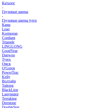
Каталог
-
Грузовые шины
-
Грузовые шины tyrex
Кама
Leao
Kormoran
Cordiant
Triangle
LINGLONG
GoodYear
Daewoo
Tyrex
Омск
O'Green
PowerTrac
Kelly
Волтайр
Taitong
BlackLion
Lanvigator
Terraking
Deestone
DoubleStar