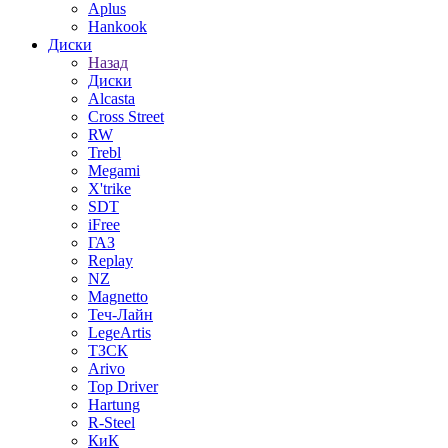
Aplus
Hankook
Диски
Назад
Диски
Alcasta
Cross Street
RW
Trebl
Megami
X'trike
SDT
iFree
ГАЗ
Replay
NZ
Magnetto
Теч-Лайн
LegeArtis
ТЗСК
Arivo
Top Driver
Hartung
R-Steel
КиК