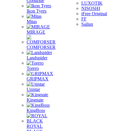
Goodride
LUXOTIK
NISOSHI
Ikon Tyres
iFree Original
FF
Mitas
Sailun
MIRAGE
COMFORSER
Landspider
Torero
GRIPMAX
Unistar
Kingnate
KingBoss
ROYAL