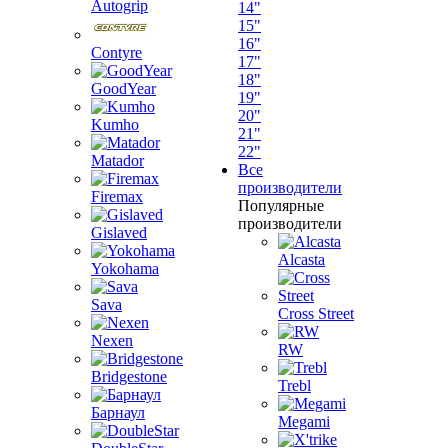
Autogrip
14"
15"
16"
Contyre
17"
18"
GoodYear
19"
20"
Kumho
21"
22"
Matador
Все
производители
Firemax
Популярные
производители
Gislaved
Alcasta
Yokohama
Sava
Cross Street
Nexen
RW
Bridgestone
Trebl
Барнаул
Megami