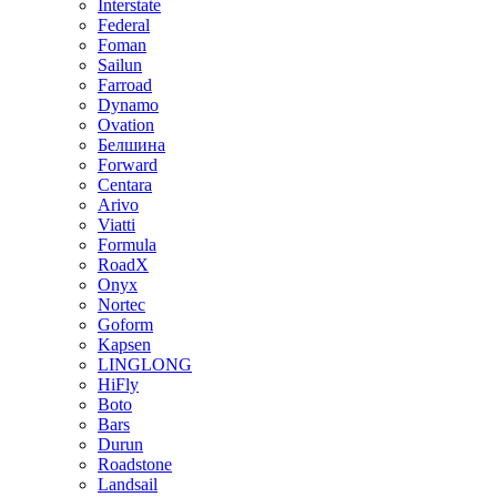
Interstate
Federal
Foman
Sailun
Farroad
Dynamo
Ovation
Белшина
Forward
Centara
Arivo
Viatti
Formula
RoadX
Onyx
Nortec
Goform
Kapsen
LINGLONG
HiFly
Boto
Bars
Durun
Roadstone
Landsail