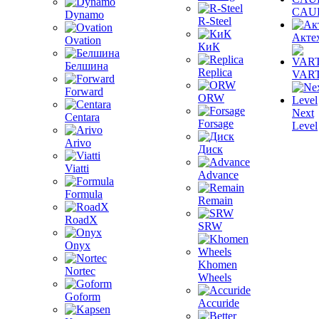
CAU
Dynamo
R-Steel
Акте
Ovation
КиК
Белшина
Replica
VAR
Forward
ORW
Next
Centara
Forsage
Level
Arivo
Диск
Viatti
Advance
Formula
Remain
RoadX
SRW
Onyx
Khomen
Nortec
Wheels
Goform
Accuride