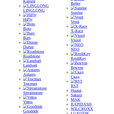
Kapsen
Better
LINGLONG
Sunrise
HiFly
Venti
Boto
X-Race
Bars
Vissol
Durun
NEO
Roadstone
RepliKey
Landsail
Вектор
Antares
Скад
Tracmax
RST
Huatai
Streamstone
Sakura
MAK
Vittos
RAPIDASH
WILCROXX
Goodride
LUXOTIK