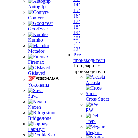
14"
Autogrip
15"
16"
Contyre
17"
18"
GoodYear
19"
20"
Kumho
21"
22"
Matador
Все
производители
Firemax
Популярные
производители
Gislaved
Alcasta
Yokohama
Sava
Cross Street
Nexen
RW
Bridgestone
Trebl
Барнаул
Megami