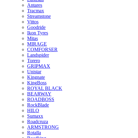
Antares
Tracmax
Streamstone
Vittos
Goodride
Ikon Tyres
Mitas
MIRAGE
COMFORSER
Landspider
Torero
GRIPMAX
Unistar
Kingnate
KingBoss
ROYAL BLACK
BEARWAY
ROADBOSS
RockBlade
HILO
Sumaxx
Roadcruza
ARMSTRONG
Rotalla