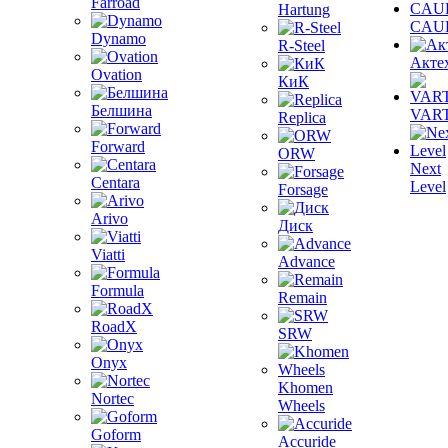
Farroad
Hartung
CAU
Dynamo
R-Steel
Акте
Ovation
КиК
Белшина
VAR
Replica
Forward
ORW
Next
Centara
Level
Forsage
Arivo
Диск
Viatti
Advance
Formula
Remain
RoadX
SRW
Onyx
Khomen
Nortec
Wheels
Goform
Accuride