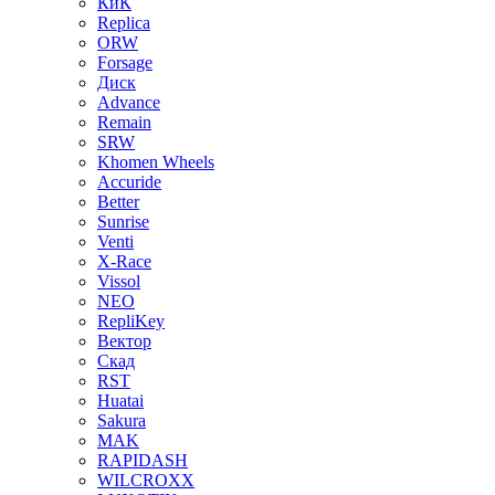
КиК
Replica
ORW
Forsage
Диск
Advance
Remain
SRW
Khomen Wheels
Accuride
Better
Sunrise
Venti
X-Race
Vissol
NEO
RepliKey
Вектор
Скад
RST
Huatai
Sakura
MAK
RAPIDASH
WILCROXX