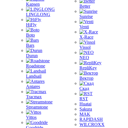
Kapsen
Better
LINGLONG
Sunrise
HiFly
Venti
Boto
X-Race
Bars
Vissol
Durun
NEO
Roadstone
RepliKey
Landsail
Вектор
Antares
Скад
Tracmax
RST
Huatai
Streamstone
Sakura
MAK
Vittos
RAPIDASH
WILCROXX
Goodride