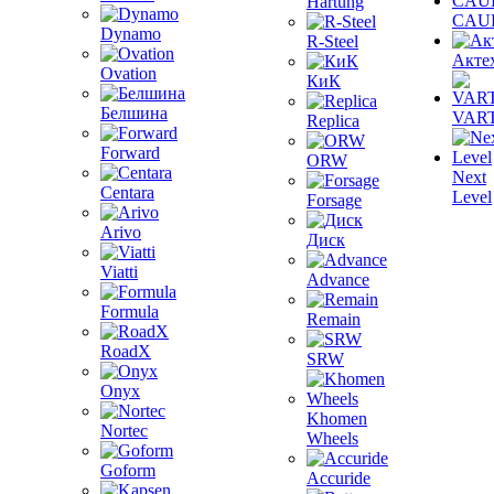
Hartung
CAU
Dynamo
R-Steel
Акте
Ovation
КиК
Белшина
VAR
Replica
Forward
ORW
Next
Centara
Level
Forsage
Arivo
Диск
Viatti
Advance
Formula
Remain
RoadX
SRW
Onyx
Khomen
Nortec
Wheels
Goform
Accuride