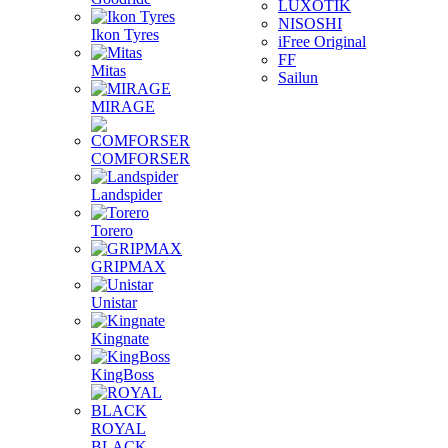
LUXOTIK
NISOSHI
Ikon Tyres
iFree Original
FF
Mitas
Sailun
MIRAGE
COMFORSER
Landspider
Torero
GRIPMAX
Unistar
Kingnate
KingBoss
ROYAL
BLACK