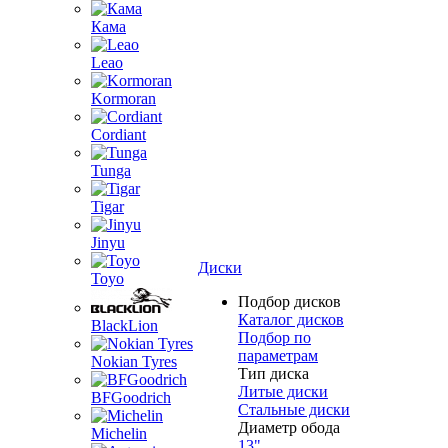
Кама
Leao
Kormoran
Cordiant
Tunga
Tigar
Jinyu
Диски
Toyo
Подбор дисков
Каталог дисков
BlackLion
Подбор по
параметрам
Nokian Tyres
Тип диска
Литые диски
BFGoodrich
Стальные диски
Диаметр обода
Michelin
13"