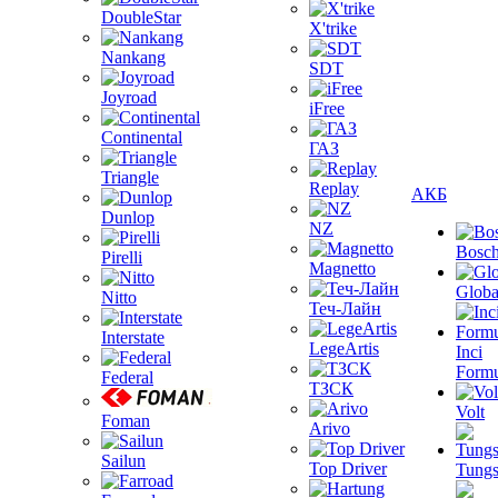
DoubleStar
X'trike
Nankang
SDT
Joyroad
iFree
Continental
ГАЗ
Triangle
Replay
АКБ
Dunlop
NZ
Bosc
Pirelli
Magnetto
Globa
Nitto
Теч-Лайн
Interstate
LegeArtis
Inci
Formu
Federal
ТЗСК
Volt
Foman
Arivo
Sailun
Top Driver
Tungs