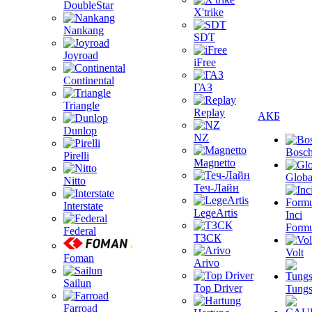
DoubleStar
X'trike
Nankang
SDT
Joyroad
iFree
Continental
ГАЗ
Triangle
Replay
АКБ
Dunlop
NZ
Bosc
Pirelli
Magnetto
Globa
Nitto
Теч-Лайн
Interstate
LegeArtis
Inci
Formu
Federal
ТЗСК
Volt
Foman
Arivo
Sailun
Top Driver
Tungs
Farroad