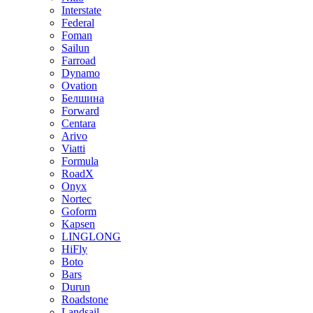
Interstate
Federal
Foman
Sailun
Farroad
Dynamo
Ovation
Белшина
Forward
Centara
Arivo
Viatti
Formula
RoadX
Onyx
Nortec
Goform
Kapsen
LINGLONG
HiFly
Boto
Bars
Durun
Roadstone
Landsail