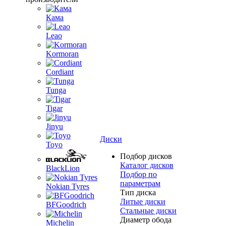
Кама
Leao
Kormoran
Cordiant
Tunga
Tigar
Jinyu
Диски
Toyo
Подбор дисков
Каталог дисков
BlackLion
Подбор по
параметрам
Nokian Tyres
Тип диска
Литые диски
BFGoodrich
Стальные диски
Диаметр обода
Michelin