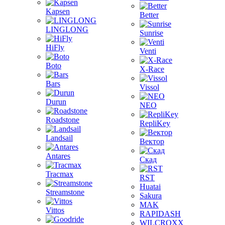
Kapsen
Better
LINGLONG
Sunrise
HiFly
Venti
Boto
X-Race
Bars
Vissol
Durun
NEO
Roadstone
RepliKey
Landsail
Вектор
Antares
Скад
Tracmax
RST
Huatai
Streamstone
Sakura
MAK
Vittos
RAPIDASH
WILCROXX