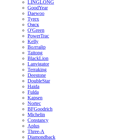
LINGLONG
GoodYear
Daewoo
Tyrex
Омск
O'Green
PowerTrac
Kelly
Волтайр
Taitong
BlackLion
Lanvigator
Terraking
Deestone
DoubleStar
Haida
Fulda
Kapsen
Nortec
BFGoodrich
Michelin
Constancy
Aplus
Three-A
Diamondback