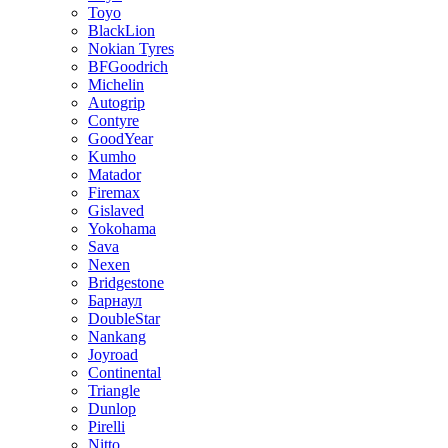
Toyo
BlackLion
Nokian Tyres
BFGoodrich
Michelin
Autogrip
Contyre
GoodYear
Kumho
Matador
Firemax
Gislaved
Yokohama
Sava
Nexen
Bridgestone
Барнаул
DoubleStar
Nankang
Joyroad
Continental
Triangle
Dunlop
Pirelli
Nitto