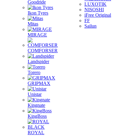
Goodride
LUXOTIK
NISOSHI
Ikon Tyres
iFree Original
FF
Mitas
Sailun
MIRAGE
COMFORSER
Landspider
Torero
GRIPMAX
Unistar
Kingnate
KingBoss
ROYAL