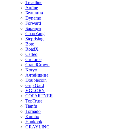
Treadline
Aufine
Белшина
Dynamo
Forward
Барнаул
ChaoYang
Steprising
Boto
RoadX
Carleo
Greforce
GrandCrown
Koryo
Алтайшина
Doublecoin
Grip Gard
VGLORY
COPARTNER
TopTrust
Tianfu
Tornado
Kumho
Hankook
GRAYLING