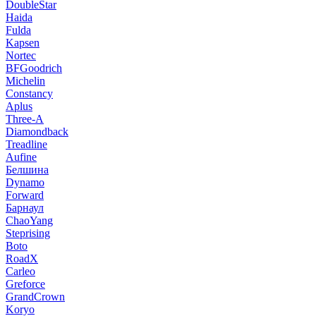
DoubleStar
Haida
Fulda
Kapsen
Nortec
BFGoodrich
Michelin
Constancy
Aplus
Three-A
Diamondback
Treadline
Aufine
Белшина
Dynamo
Forward
Барнаул
ChaoYang
Steprising
Boto
RoadX
Carleo
Greforce
GrandCrown
Koryo