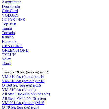
Алтайшина
Doublecoin
Grip Gard
VGLORY
COPARTNER
TopTrust
Tianfu
Tornado
Kumho
Hankook
GRAYLING
GREENSTONE
TYRUN
Volex
Tianli
-
Tyrex o-79 б/к (без о/л) нс12
VM-310 б/к (без о/л) нс16
VM-310 б/к (без о/л) нс18
O-168 б/к (без о/л) нс16
VM-310 б/к (без о/л)
All Steel DM-404 б/к (без о/л)
All Steel VM-1 б/к (без о/л)
VM-201 б/к (без о/л) M+S
O-79 б/к (без о/л) нс14