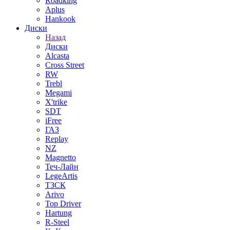
Roadking
Aplus
Hankook
Диски
Назад
Диски
Alcasta
Cross Street
RW
Trebl
Megami
X'trike
SDT
iFree
ГАЗ
Replay
NZ
Magnetto
Теч-Лайн
LegeArtis
ТЗСК
Arivo
Top Driver
Hartung
R-Steel