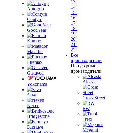
13"
14"
Autogrip
15"
16"
Contyre
17"
18"
GoodYear
19"
20"
Kumho
21"
22"
Matador
Все
производители
Firemax
Популярные
производители
Gislaved
Alcasta
Yokohama
Sava
Cross Street
Nexen
RW
Bridgestone
Trebl
Барнаул
Megami