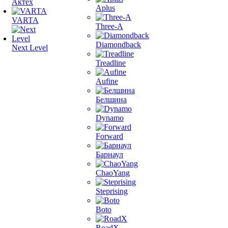
Актех
Aplus
VARTA
Three-A
Diamondback
Next Level
Treadline
Aufine
Белшина
Dynamo
Forward
Барнаул
ChaoYang
Steprising
Boto
RoadX