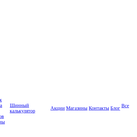
ж
а
Шинный
Все
Акции
Магазины
Контакты
Блог
калькулятор
ов
ны