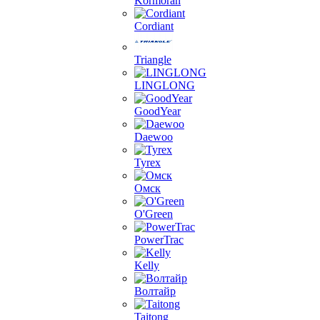
Kormoran
Cordiant
Triangle
LINGLONG
GoodYear
Daewoo
Tyrex
Омск
O'Green
PowerTrac
Kelly
Волтайр
Taitong