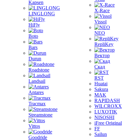
Kapsen
X-Race
LINGLONG
Vissol
HiFly
NEO
Boto
RepliKey
Bars
Вектор
Durun
Скад
Roadstone
RST
Landsail
Huatai
Sakura
Antares
MAK
RAPIDASH
Tracmax
WILCROXX
LUXOTIK
Streamstone
NISOSHI
iFree Original
Vittos
FF
Sailun
Goodride