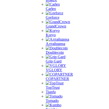
Carleo
Greforce
GrandCrown
Koryo
Алтайшина
Doublecoin
Grip Gard
VGLORY
COPARTNER
TopTrust
Tianfu
Tornado