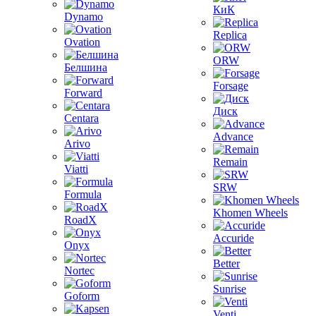
КиК
Dynamo
Replica
Ovation
ORW
Белшина
Forsage
Forward
Диск
Centara
Advance
Arivo
Remain
Viatti
SRW
Formula
Khomen Wheels
RoadX
Accuride
Onyx
Better
Nortec
Sunrise
Goform
Venti