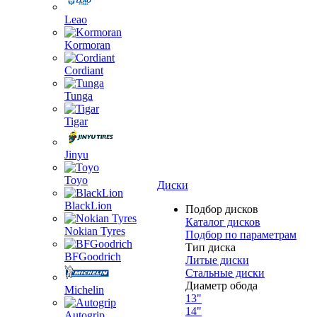
Leao
Kormoran
Cordiant
Tunga
Tigar
Jinyu
Toyo
Диски
BlackLion
Подбор дисков
Каталог дисков
Nokian Tyres
Подбор по параметрам
Тип диска
BFGoodrich
Литые диски
Стальные диски
Диаметр обода
Michelin
13"
14"
Autogrip