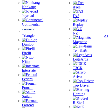
Nankang
iFree
Joyroad
ГАЗ
Continental
Replay
NZ
Triangle
А
Magnetto
Dunlop
Теч-Лайн
Pirelli
LegeArtis
Nitto
ТЗСК
Interstate
Arivo
Federal
Top Driver
Foman
Hartung
Sailun
R-Steel
Farroad