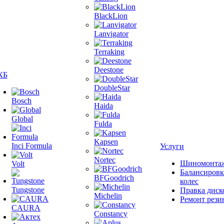
BlackLion
Lanvigator
Terraking
Deestone
КБ
DoubleStar
Bosch
Haida
Global
Fulda
Kapsen
Inci Formula
Услуги
Nortec
Шиномонта
Volt
Балансировк
BFGoodrich
колес
Tungstone
Правка диск
Michelin
Ремонт рези
CAURA
Constancy