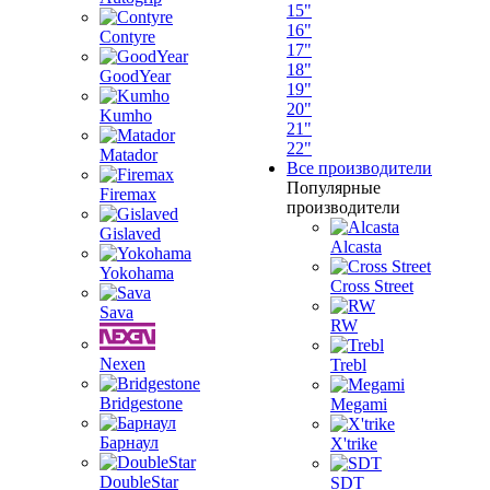
15"
16"
Contyre
17"
18"
GoodYear
19"
20"
Kumho
21"
22"
Matador
Все производители
Популярные
Firemax
производители
Gislaved
Alcasta
Yokohama
Cross Street
Sava
RW
Nexen
Trebl
Bridgestone
Megami
Барнаул
X'trike
DoubleStar
SDT