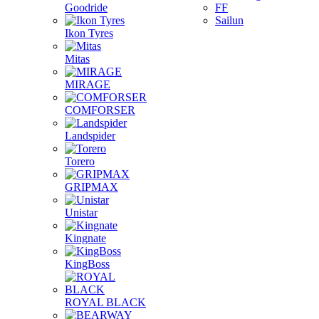
Goodride
FF
Sailun
Ikon Tyres
Mitas
MIRAGE
COMFORSER
Landspider
Torero
GRIPMAX
Unistar
Kingnate
KingBoss
ROYAL BLACK