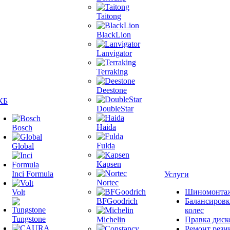
Taitong
BlackLion
Lanvigator
Terraking
Deestone
КБ
DoubleStar
Haida
Bosch
Fulda
Global
Kapsen
Inci Formula
Услуги
Nortec
Шиномонта
Volt
BFGoodrich
Балансировк
колес
Tungstone
Michelin
Правка диск
Ремонт рези