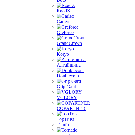
RoadX
Carleo
Greforce
GrandCrown
Koryo
Алтайшина
Doublecoin
Grip Gard
VGLORY
COPARTNER
TopTrust
Tianfu