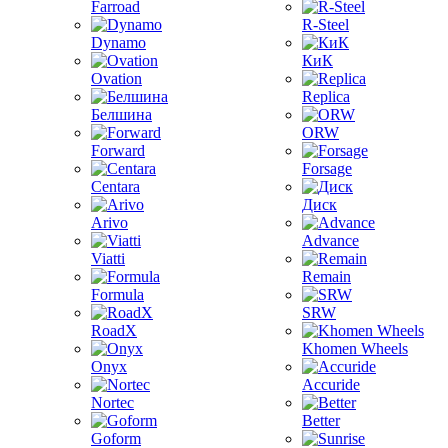
Farroad
R-Steel
Dynamo
КиК
Ovation
Replica
Белшина
ORW
Forward
Forsage
Centara
Диск
Arivo
Advance
Viatti
Remain
Formula
SRW
RoadX
Khomen Wheels
Onyx
Accuride
Nortec
Better
Goform