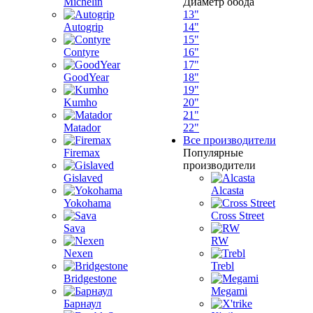
Michelin
Диаметр обода
13"
Autogrip
14"
15"
Contyre
16"
17"
GoodYear
18"
19"
Kumho
20"
21"
Matador
22"
Все производители
Firemax
Популярные
производители
Gislaved
Alcasta
Yokohama
Cross Street
Sava
RW
Nexen
Trebl
Bridgestone
Megami
Барнаул