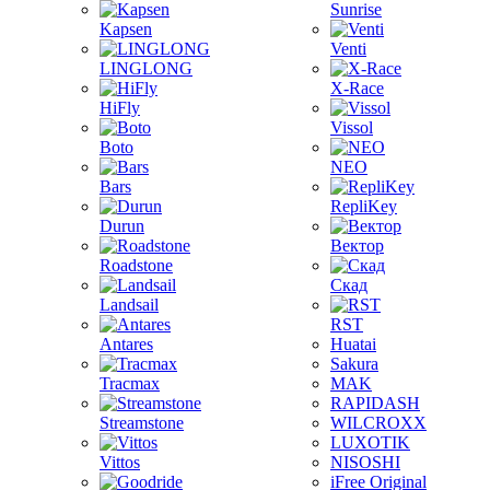
Sunrise
Kapsen
Venti
LINGLONG
X-Race
HiFly
Vissol
Boto
NEO
Bars
RepliKey
Durun
Вектор
Roadstone
Скад
Landsail
RST
Antares
Huatai
Sakura
Tracmax
MAK
RAPIDASH
Streamstone
WILCROXX
LUXOTIK
Vittos
NISOSHI
iFree Original