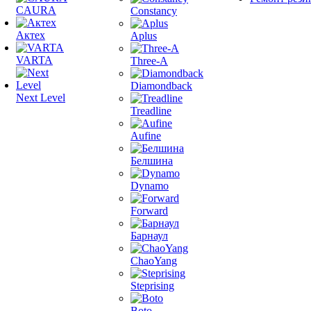
CAURA
Constancy
Актех
Aplus
VARTA
Three-A
Diamondback
Next Level
Treadline
Aufine
Белшина
Dynamo
Forward
Барнаул
ChaoYang
Steprising
Boto