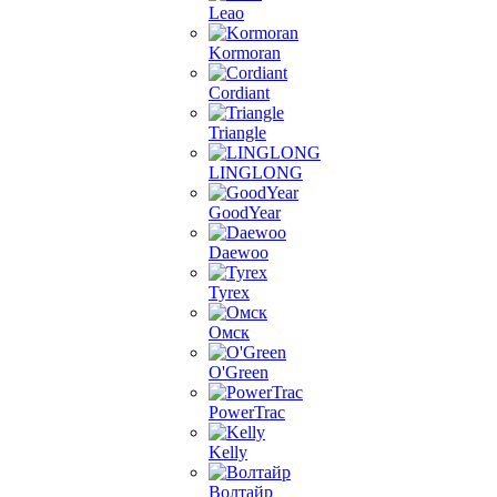
Leao
Kormoran
Cordiant
Triangle
LINGLONG
GoodYear
Daewoo
Tyrex
Омск
O'Green
PowerTrac
Kelly
Волтайр