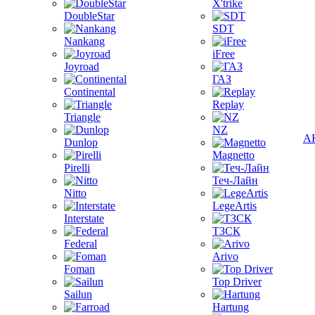
X'trike
DoubleStar
SDT
Nankang
iFree
Joyroad
ГАЗ
Continental
Replay
Triangle
NZ
А
Dunlop
Magnetto
Pirelli
Теч-Лайн
Nitto
LegeArtis
Interstate
ТЗСК
Federal
Arivo
Foman
Top Driver
Sailun
Hartung