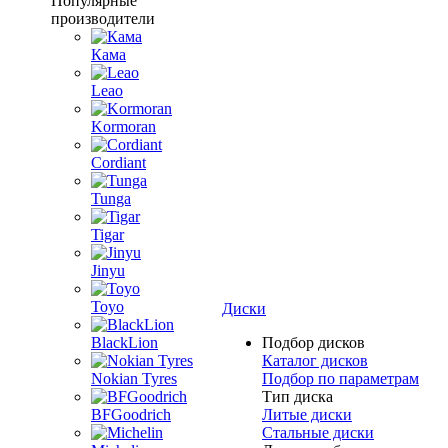
Популярные
производители
Кама
Leao
Kormoran
Cordiant
Tunga
Tigar
Jinyu
Toyo
Диски
BlackLion
Подбор дисков
Каталог дисков
Nokian Tyres
Подбор по параметрам
Тип диска
BFGoodrich
Литые диски
Стальные диски