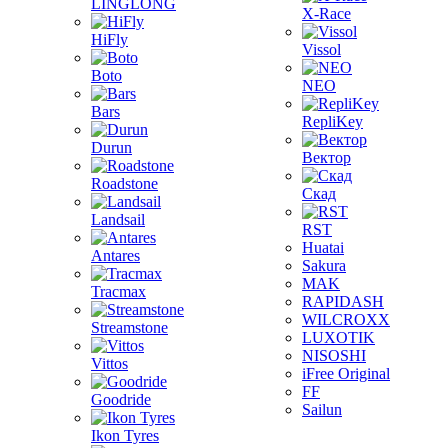
LINGLONG
X-Race
HiFly
Vissol
Boto
NEO
Bars
RepliKey
Durun
Вектор
Roadstone
Скад
Landsail
RST
Huatai
Antares
Sakura
MAK
Tracmax
RAPIDASH
WILCROXX
Streamstone
LUXOTIK
NISOSHI
Vittos
iFree Original
FF
Goodride
Sailun
Ikon Tyres