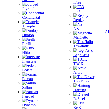
iFree
Joyroad
ГАЗ
Continental
Replay
Triangle
NZ
А
Dunlop
Magnetto
Pirelli
Теч-Лайн
Nitto
LegeArtis
Interstate
ТЗСК
Federal
Arivo
Foman
Top Driver
Sailun
Hartung
Farroad
R-Steel
Dynamo
КиК