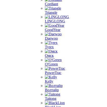
Cordiant
Triangle
LINGLONG
GoodYear
Daewoo
Tyrex
Омск
O'Green
PowerTrac
Kelly
Волтайр
Taitong