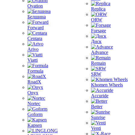
Ovation
Replica
Белшина
ORW
Forward
Forsage
Centara
Диск
Arivo
Advance
Viatti
Remain
Formula
SRW
RoadX
Khomen Wheels
Onyx
Accuride
Nortec
Better
Goform
Sunrise
Kapsen
Venti