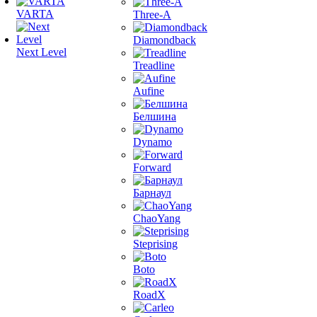
VARTA
Three-A
Diamondback
Next Level
Treadline
Aufine
Белшина
Dynamo
Forward
Барнаул
ChaoYang
Steprising
Boto
RoadX