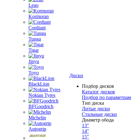
Leao
Kormoran
Cordiant
Tunga
Tigar
Jinyu
Toyo
Диски
BlackLion
Подбор дисков
Каталог дисков
Nokian Tyres
Подбор по параметрам
Тип диска
BFGoodrich
Литые диски
Стальные диски
Michelin
Диаметр обода
13"
Autogrip
14"
15"