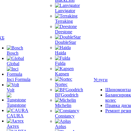
BlackLion
Lanvigator
Terraking
Deestone
КБ
DoubleStar
Haida
Bosch
Fulda
Global
Kapsen
Inci Formula
Услуги
Nortec
Шиномонта
Volt
BFGoodrich
Балансировк
колес
Tungstone
Michelin
Правка диск
Ремонт рези
CAURA
Constancy
Актех
Aplus