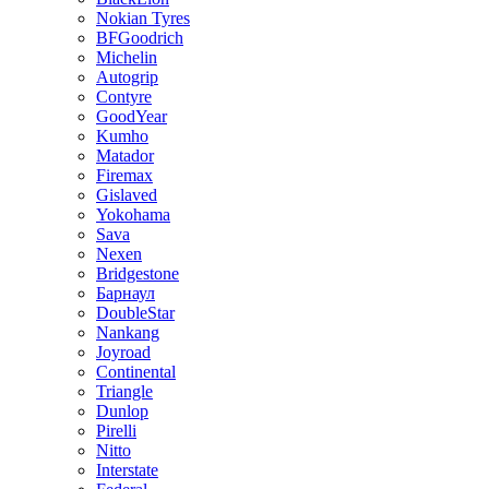
Nokian Tyres
BFGoodrich
Michelin
Autogrip
Contyre
GoodYear
Kumho
Matador
Firemax
Gislaved
Yokohama
Sava
Nexen
Bridgestone
Барнаул
DoubleStar
Nankang
Joyroad
Continental
Triangle
Dunlop
Pirelli
Nitto
Interstate