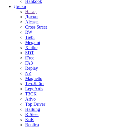
Hankook
Диски
Назад
Диски
Alcasta
Cross Street
RW
Trebl
Megami
X'trike
SDT
iFree
ГАЗ
Replay
NZ
Magnetto
Теч-Лайн
LegeArtis
ТЗСК
Arivo
Top Driver
Hartung
R-Steel
КиК
Replica