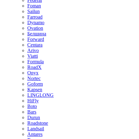
Federal
Foman
Sailun
Farroad
Dynamo
Ovation
Белшина
Forward
Centara
Arivo
Viatti
Formula
RoadX
Onyx
Nortec
Goform
Kapsen
LINGLONG
HiFly
Boto
Bars
Durun
Roadstone
Landsail
Antares