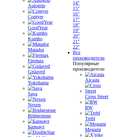
14"
Autogrip
15"
16"
Contyre
17"
18"
GoodYear
19"
20"
Kumho
21"
22"
Matador
Все
производители
Firemax
Популярные
производители
Gislaved
Alcasta
Yokohama
Sava
Cross Street
Nexen
RW
Bridgestone
Trebl
Барнаул
Megami