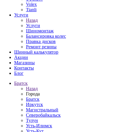
Volex
Tianli
Услуги
Назад
Услуги
Шиномонтаж
Балансировка колес
Правка дисков
Ремонт резины
Шинный калькулятор
Акции
Магазины
Контакты
Блог
Братск
Назад
Города
Братск
Иркутск
Магистральный
Северобайкальск
Тулун
Усть-Илимск
Усть-Кут