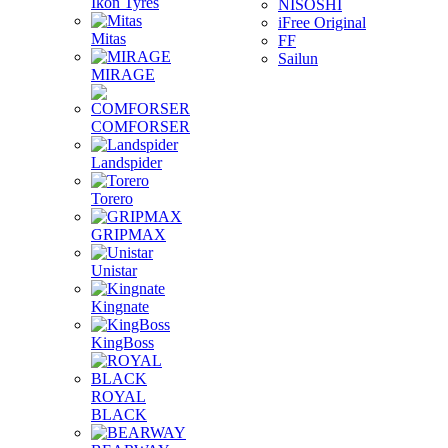
Ikon Tyres
NISOSHI
iFree Original
Mitas
FF
Sailun
MIRAGE
COMFORSER
Landspider
Torero
GRIPMAX
Unistar
Kingnate
KingBoss
ROYAL
BLACK