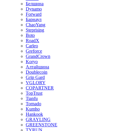
Белшина
Dynamo
Forward
Барнаул
ChaoYang
Steprising
Boto
RoadX
Carleo
Greforce
GrandCrown
Koryo
Алтайшина
Doublecoin
Grip Gard
VGLORY
COPARTNER
TopTrust
Tianfu
Tornado
Kumho
Hankook
GRAYLING
GREENSTONE
TYRUN