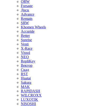
ORW
Forsage
Диск
Advance
Remain
SRW
Khomen Wheels
Accuride
Better
Sunrise
Venti
X-Race
Vissol
NEO
RepliKey
Вектор
Скад
RST
Huatai
Sakura
MAK
RAPIDASH
WILCROXX
LUXOTIK
NISOSHI