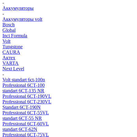
-
Аккумуляторы
-
Аккумуляторы volt
Bosch
Global
Inci Formula
Volt
Tungstone
CAURA
Актех
VARTA
Next Level
-
Volt standart 6ct-100n
Professional 6CT-100
standart 6CT-135 NR
Professional 6CT-190VL
Professional 6CT-230VL
Standart 6CT-190N
Professional 6CT-55VL
standart 6CT-55 NR
Professional 6CT-60VL
standart 6CT-62N
Professional 6CT-75VL