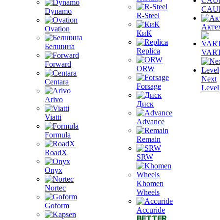
CAU
Dynamo
R-Steel
Акте
Ovation
КиК
Белшина
Replica
VAR
Forward
ORW
Next
Centara
Forsage
Level
Arivo
Диск
Viatti
Advance
Formula
Remain
RoadX
SRW
Onyx
Khomen
Nortec
Wheels
Goform
Accuride