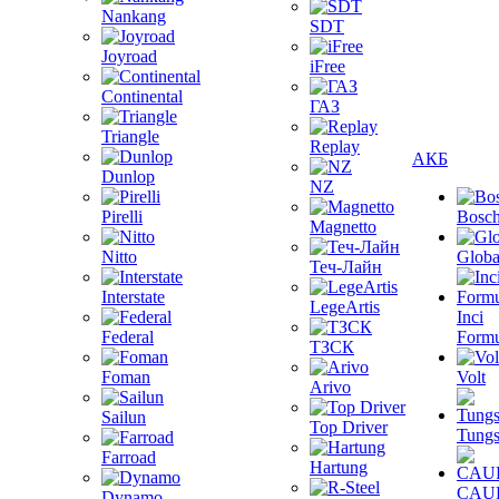
Nankang
SDT
Joyroad
iFree
Continental
ГАЗ
Triangle
Replay
АКБ
Dunlop
NZ
Pirelli
Bosc
Magnetto
Nitto
Globa
Теч-Лайн
Interstate
LegeArtis
Inci
Federal
Formu
ТЗСК
Foman
Volt
Arivo
Sailun
Top Driver
Tungs
Farroad
Hartung
CAU
Dynamo