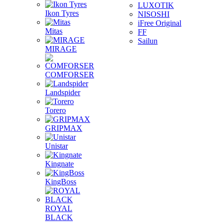
LUXOTIK
Ikon Tyres
NISOSHI
iFree Original
Mitas
FF
Sailun
MIRAGE
COMFORSER
Landspider
Torero
GRIPMAX
Unistar
Kingnate
KingBoss
ROYAL
BLACK