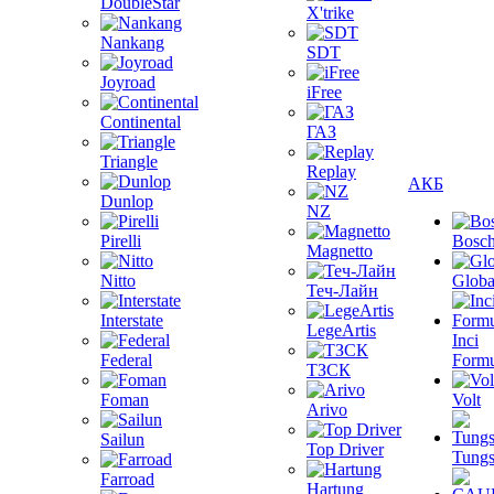
DoubleStar
X'trike
Nankang
SDT
Joyroad
iFree
Continental
ГАЗ
Triangle
Replay
АКБ
Dunlop
NZ
Pirelli
Bosc
Magnetto
Nitto
Globa
Теч-Лайн
Interstate
LegeArtis
Inci
Federal
Formu
ТЗСК
Foman
Volt
Arivo
Sailun
Top Driver
Tungs
Farroad
Hartung