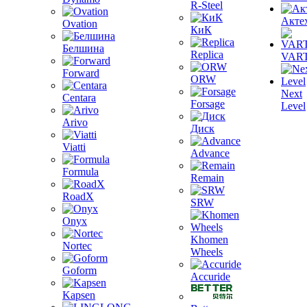
R-Steel
Акте
Ovation
КиК
Белшина
Replica
VAR
Forward
ORW
Next
Centara
Forsage
Level
Arivo
Диск
Viatti
Advance
Formula
Remain
RoadX
SRW
Onyx
Khomen
Nortec
Wheels
Goform
Accuride
Kapsen