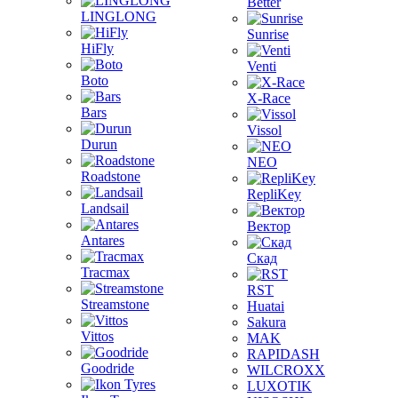
Better
LINGLONG
Sunrise
HiFly
Venti
Boto
X-Race
Bars
Vissol
Durun
NEO
Roadstone
RepliKey
Landsail
Вектор
Antares
Скад
Tracmax
RST
Streamstone
Huatai
Sakura
Vittos
MAK
RAPIDASH
Goodride
WILCROXX
LUXOTIK