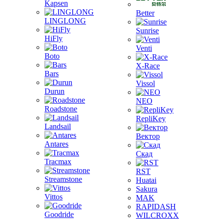
Kapsen
Better
LINGLONG
Sunrise
HiFly
Venti
Boto
X-Race
Bars
Vissol
Durun
NEO
Roadstone
RepliKey
Landsail
Вектор
Antares
Скад
Tracmax
RST
Streamstone
Huatai
Sakura
Vittos
MAK
RAPIDASH
Goodride
WILCROXX