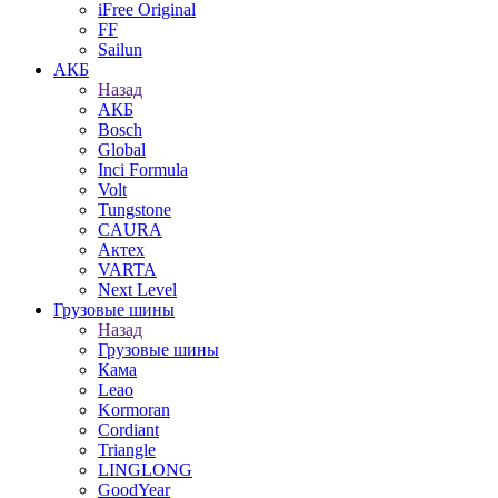
iFree Original
FF
Sailun
АКБ
Назад
АКБ
Bosch
Global
Inci Formula
Volt
Tungstone
CAURA
Актех
VARTA
Next Level
Грузовые шины
Назад
Грузовые шины
Кама
Leao
Kormoran
Cordiant
Triangle
LINGLONG
GoodYear