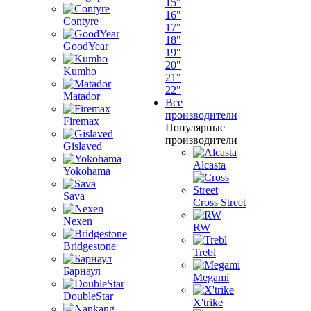
15"
16"
Contyre
17"
18"
GoodYear
19"
20"
Kumho
21"
22"
Matador
Все
производители
Firemax
Популярные
производители
Gislaved
Alcasta
Yokohama
Sava
Cross Street
Nexen
RW
Bridgestone
Trebl
Барнаул
Megami
DoubleStar
X'trike