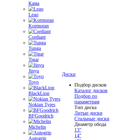
Кама
Leao
Kormoran
Cordiant
Tunga
Tigar
Jinyu
Диски
Toyo
Подбор дисков
Каталог дисков
BlackLion
Подбор по
параметрам
Nokian Tyres
Тип диска
Литые диски
BFGoodrich
Стальные диски
Диаметр обода
Michelin
13"
14"
Autogrip