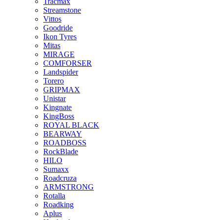
Tracmax
Streamstone
Vittos
Goodride
Ikon Tyres
Mitas
MIRAGE
COMFORSER
Landspider
Torero
GRIPMAX
Unistar
Kingnate
KingBoss
ROYAL BLACK
BEARWAY
ROADBOSS
RockBlade
HILO
Sumaxx
Roadcruza
ARMSTRONG
Rotalla
Roadking
Aplus