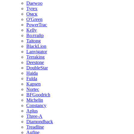
Daewoo
Tyrex
Омск
O'Green
PowerTrac
Kelly
Волтайр
Taitong
BlackLion
Lanvigator
Terraking
Deestone
DoubleStar
Haida
Fulda
Kapsen
Nortec
BFGoodrich
Michelin
Constancy
Aplus
Three-A
Diamondback
Treadline
Aufine