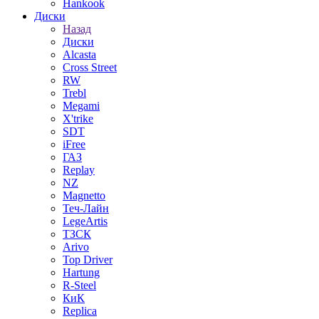
Hankook
Диски
Назад
Диски
Alcasta
Cross Street
RW
Trebl
Megami
X'trike
SDT
iFree
ГАЗ
Replay
NZ
Magnetto
Теч-Лайн
LegeArtis
ТЗСК
Arivo
Top Driver
Hartung
R-Steel
КиК
Replica