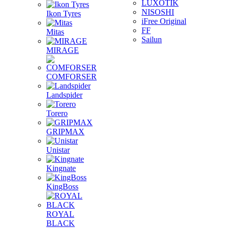
LUXOTIK
NISOSHI
Ikon Tyres
iFree Original
FF
Mitas
Sailun
MIRAGE
COMFORSER
Landspider
Torero
GRIPMAX
Unistar
Kingnate
KingBoss
ROYAL
BLACK