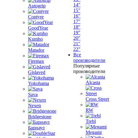
14"
Autogrip
15"
16"
Contyre
17"
18"
GoodYear
19"
20"
Kumho
21"
22"
Matador
Все
производители
Firemax
Популярные
производители
Gislaved
Alcasta
Yokohama
Sava
Cross Street
Nexen
RW
Bridgestone
Trebl
Барнаул
Megami