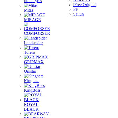
Ikon Tyres
iFree Original
FF
Mitas
Sailun
MIRAGE
COMFORSER
Landspider
Torero
GRIPMAX
Unistar
Kingnate
KingBoss
ROYAL
BLACK