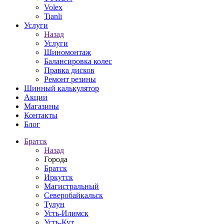
Volex
Tianli
Услуги
Назад
Услуги
Шиномонтаж
Балансировка колес
Правка дисков
Ремонт резины
Шинный калькулятор
Акции
Магазины
Контакты
Блог
Братск
Назад
Города
Братск
Иркутск
Магистральный
Северобайкальск
Тулун
Усть-Илимск
Усть-Кут