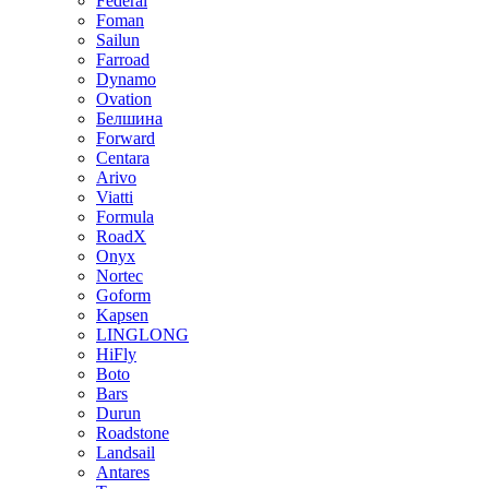
Federal
Foman
Sailun
Farroad
Dynamo
Ovation
Белшина
Forward
Centara
Arivo
Viatti
Formula
RoadX
Onyx
Nortec
Goform
Kapsen
LINGLONG
HiFly
Boto
Bars
Durun
Roadstone
Landsail
Antares