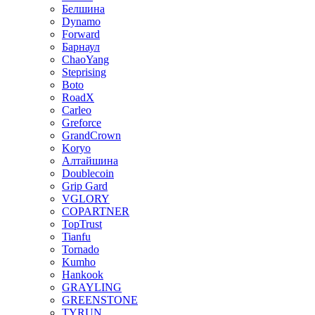
Белшина
Dynamo
Forward
Барнаул
ChaoYang
Steprising
Boto
RoadX
Carleo
Greforce
GrandCrown
Koryo
Алтайшина
Doublecoin
Grip Gard
VGLORY
COPARTNER
TopTrust
Tianfu
Tornado
Kumho
Hankook
GRAYLING
GREENSTONE
TYRUN