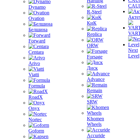
Hartung
CAU
Dynamo
R-Steel
Акте
Ovation
КиК
Белшина
VAR
Replica
Forward
ORW
Next
Centara
Level
Forsage
Arivo
Диск
Viatti
Advance
Formula
Remain
RoadX
SRW
Onyx
Khomen
Nortec
Wheels
Goform
Accuride