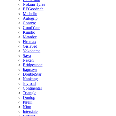
Nokian Tyres
BFGoodrich
Michelin
Autogrip
Contyre
GoodYear
Kumho
Matador
Firemax
Gislaved
Yokohama
Sava
Nexen
Bridgestone
Барнаул
DoubleStar
Nankang
Joyroad
Continental
Triangle
Dunlop
Pirelli
Nitto
Interstate