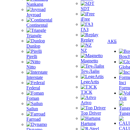
Nankang
SDT
Joyroad
iFree
Continental
ГАЗ
Triangle
Replay
АКБ
Dunlop
NZ
Pirelli
Bosc
Magnetto
Nitto
Globa
Теч-Лайн
Interstate
LegeArtis
Inci
Federal
Formu
ТЗСК
Foman
Volt
Arivo
Sailun
Top Driver
Tungs
Farroad
Hartung
CAU
Dynamo