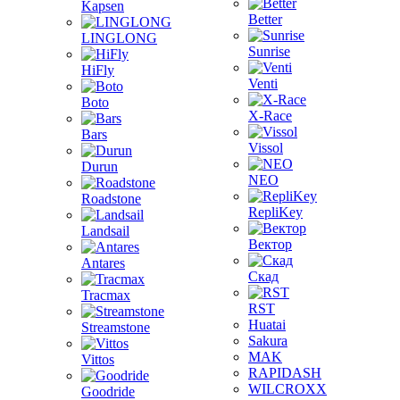
Kapsen
Better
LINGLONG
Sunrise
HiFly
Venti
Boto
X-Race
Bars
Vissol
Durun
NEO
Roadstone
RepliKey
Landsail
Вектор
Antares
Скад
Tracmax
RST
Huatai
Streamstone
Sakura
MAK
Vittos
RAPIDASH
WILCROXX
Goodride