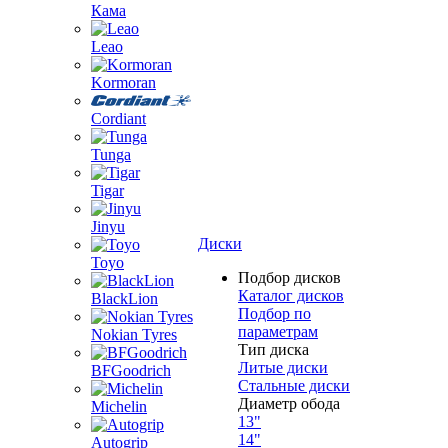
Кама
Leao
Kormoran
Cordiant
Tunga
Tigar
Jinyu
Диски
Toyo
Подбор дисков
Каталог дисков
BlackLion
Подбор по
параметрам
Nokian Tyres
Тип диска
Литые диски
BFGoodrich
Стальные диски
Диаметр обода
Michelin
13"
14"
Autogrip