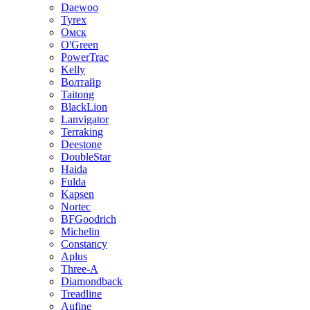
Daewoo
Tyrex
Омск
O'Green
PowerTrac
Kelly
Волтайр
Taitong
BlackLion
Lanvigator
Terraking
Deestone
DoubleStar
Haida
Fulda
Kapsen
Nortec
BFGoodrich
Michelin
Constancy
Aplus
Three-A
Diamondback
Treadline
Aufine