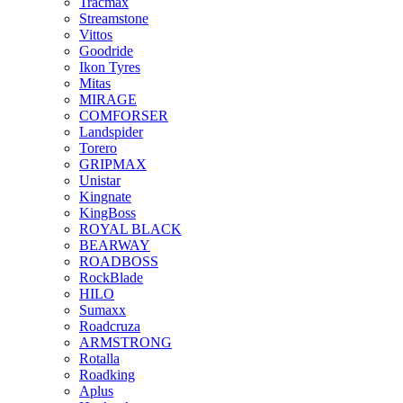
Tracmax
Streamstone
Vittos
Goodride
Ikon Tyres
Mitas
MIRAGE
COMFORSER
Landspider
Torero
GRIPMAX
Unistar
Kingnate
KingBoss
ROYAL BLACK
BEARWAY
ROADBOSS
RockBlade
HILO
Sumaxx
Roadcruza
ARMSTRONG
Rotalla
Roadking
Aplus