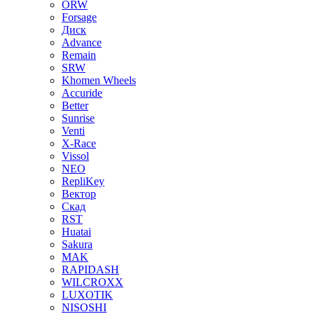
ORW
Forsage
Диск
Advance
Remain
SRW
Khomen Wheels
Accuride
Better
Sunrise
Venti
X-Race
Vissol
NEO
RepliKey
Вектор
Скад
RST
Huatai
Sakura
MAK
RAPIDASH
WILCROXX
LUXOTIK
NISOSHI