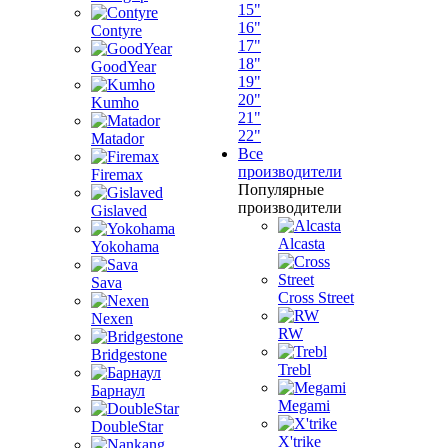
15"
16"
Contyre
17"
18"
GoodYear
19"
20"
Kumho
21"
22"
Matador
Все
производители
Firemax
Популярные
производители
Gislaved
Alcasta
Yokohama
Sava
Cross Street
Nexen
RW
Bridgestone
Trebl
Барнаул
Megami
DoubleStar
X'trike