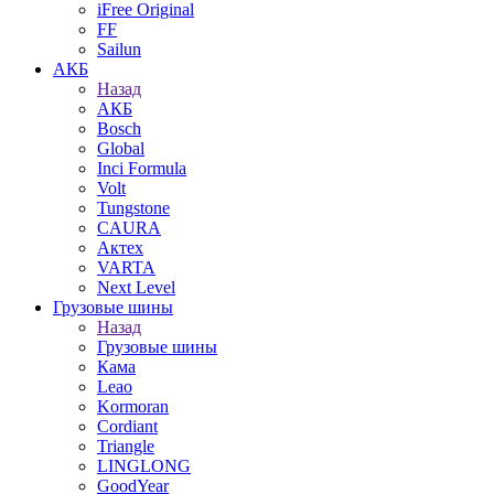
iFree Original
FF
Sailun
АКБ
Назад
АКБ
Bosch
Global
Inci Formula
Volt
Tungstone
CAURA
Актех
VARTA
Next Level
Грузовые шины
Назад
Грузовые шины
Кама
Leao
Kormoran
Cordiant
Triangle
LINGLONG
GoodYear