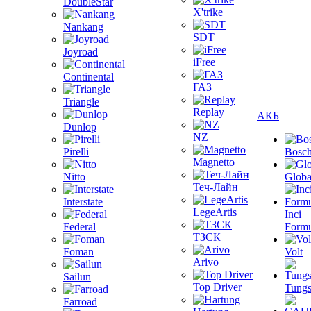
DoubleStar
X'trike
Nankang
SDT
Joyroad
iFree
Continental
ГАЗ
Triangle
Replay
АКБ
Dunlop
NZ
Pirelli
Bosc
Magnetto
Nitto
Globa
Теч-Лайн
Interstate
LegeArtis
Inci
Federal
Formu
ТЗСК
Foman
Volt
Arivo
Sailun
Top Driver
Tungs
Farroad