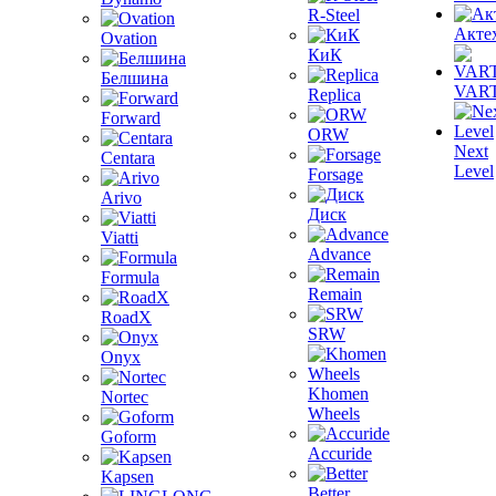
R-Steel
Акте
Ovation
КиК
Белшина
VAR
Replica
Forward
ORW
Next
Centara
Level
Forsage
Arivo
Диск
Viatti
Advance
Formula
Remain
RoadX
SRW
Onyx
Khomen
Nortec
Wheels
Goform
Accuride
Kapsen
Better