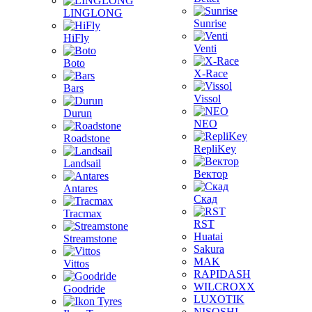
LINGLONG
Sunrise
HiFly
Venti
Boto
X-Race
Bars
Vissol
Durun
NEO
Roadstone
RepliKey
Landsail
Вектор
Antares
Скад
Tracmax
RST
Huatai
Streamstone
Sakura
MAK
Vittos
RAPIDASH
WILCROXX
Goodride
LUXOTIK
NISOSHI