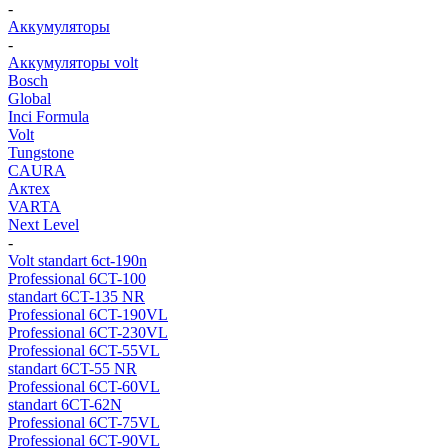
-
Аккумуляторы
-
Аккумуляторы volt
Bosch
Global
Inci Formula
Volt
Tungstone
CAURA
Актех
VARTA
Next Level
-
Volt standart 6ct-190n
Professional 6CT-100
standart 6CT-135 NR
Professional 6CT-190VL
Professional 6CT-230VL
Professional 6CT-55VL
standart 6CT-55 NR
Professional 6CT-60VL
standart 6CT-62N
Professional 6CT-75VL
Professional 6CT-90VL