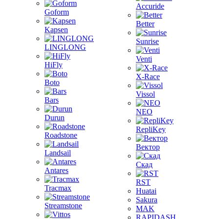
Accuride
Goform
Better
Kapsen
Sunrise
LINGLONG
Venti
HiFly
X-Race
Boto
Vissol
Bars
NEO
Durun
RepliKey
Roadstone
Вектор
Landsail
Скад
Antares
RST
Tracmax
Huatai
Sakura
Streamstone
MAK
RAPIDASH