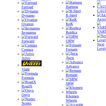
Hartung
Farroad
CAU
R-Steel
Dynamo
Акте
КиК
Ovation
VAR
Replica
Белшина
ORW
Forward
Next
Level
Forsage
Centara
Диск
Arivo
Advance
Viatti
Remain
Formula
SRW
RoadX
Onyx
Khomen
Wheels
Nortec