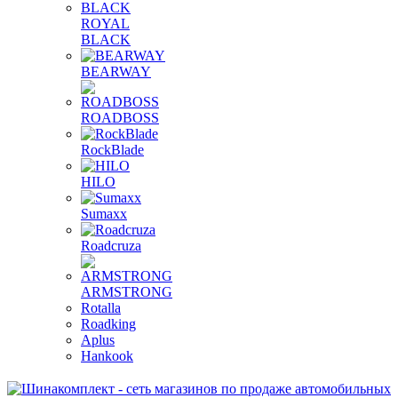
ROYAL
BLACK
BEARWAY
ROADBOSS
RockBlade
HILO
Sumaxx
Roadcruza
ARMSTRONG
Rotalla
Roadking
Aplus
Hankook