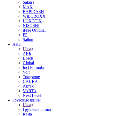
Sakura
MAK
RAPIDASH
WILCROXX
LUXOTIK
NISOSHI
iFree Original
FF
Sailun
АКБ
Назад
АКБ
Bosch
Global
Inci Formula
Volt
Tungstone
CAURA
Актех
VARTA
Next Level
Грузовые шины
Назад
Грузовые шины
Кама