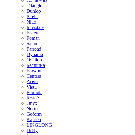
Continental
Triangle
Dunlop
Pirelli
Nitto
Interstate
Federal
Foman
Sailun
Farroad
Dynamo
Ovation
Белшина
Forward
Centara
Arivo
Viatti
Formula
RoadX
Onyx
Nortec
Goform
Kapsen
LINGLONG
HiFly