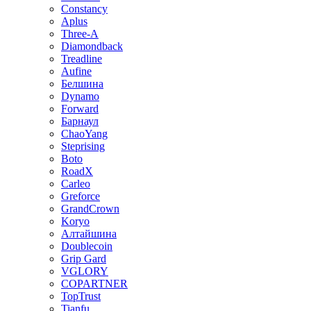
Constancy
Aplus
Three-A
Diamondback
Treadline
Aufine
Белшина
Dynamo
Forward
Барнаул
ChaoYang
Steprising
Boto
RoadX
Carleo
Greforce
GrandCrown
Koryo
Алтайшина
Doublecoin
Grip Gard
VGLORY
COPARTNER
TopTrust
Tianfu