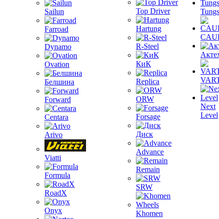
Top Driver
Sailun
Tungs
Hartung
Farroad
CAU
R-Steel
Dynamo
Акте
КиК
Ovation
VAR
Replica
Белшина
ORW
Forward
Next
Level
Forsage
Centara
Диск
Arivo
Advance
Viatti
Remain
Formula
SRW
RoadX
Onyx
Khomen