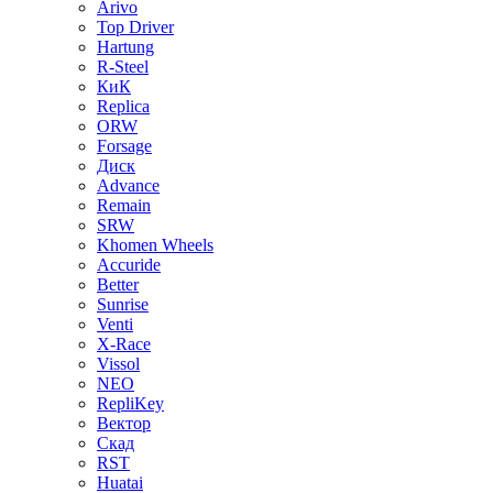
Arivo
Top Driver
Hartung
R-Steel
КиК
Replica
ORW
Forsage
Диск
Advance
Remain
SRW
Khomen Wheels
Accuride
Better
Sunrise
Venti
X-Race
Vissol
NEO
RepliKey
Вектор
Скад
RST
Huatai