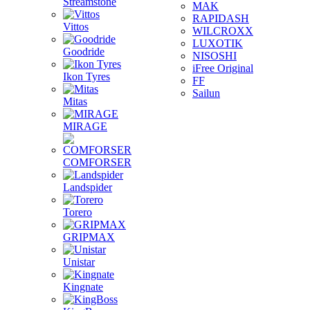
Streamstone
MAK
RAPIDASH
Vittos
WILCROXX
LUXOTIK
Goodride
NISOSHI
iFree Original
Ikon Tyres
FF
Sailun
Mitas
MIRAGE
COMFORSER
Landspider
Torero
GRIPMAX
Unistar
Kingnate