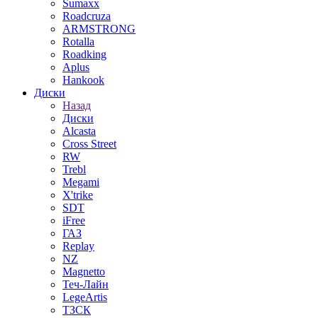
Sumaxx
Roadcruza
ARMSTRONG
Rotalla
Roadking
Aplus
Hankook
Диски
Назад
Диски
Alcasta
Cross Street
RW
Trebl
Megami
X'trike
SDT
iFree
ГАЗ
Replay
NZ
Magnetto
Теч-Лайн
LegeArtis
ТЗСК