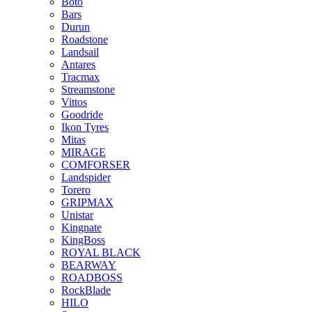
Boto
Bars
Durun
Roadstone
Landsail
Antares
Tracmax
Streamstone
Vittos
Goodride
Ikon Tyres
Mitas
MIRAGE
COMFORSER
Landspider
Torero
GRIPMAX
Unistar
Kingnate
KingBoss
ROYAL BLACK
BEARWAY
ROADBOSS
RockBlade
HILO