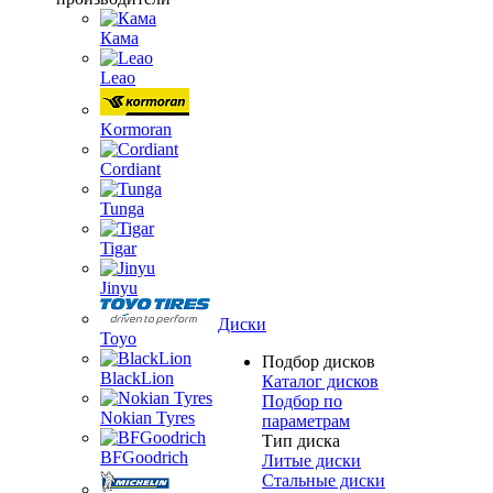
Кама
Leao
Kormoran
Cordiant
Tunga
Tigar
Jinyu
Диски
Toyo
Подбор дисков
BlackLion
Каталог дисков
Подбор по
Nokian Tyres
параметрам
Тип диска
BFGoodrich
Литые диски
Стальные диски