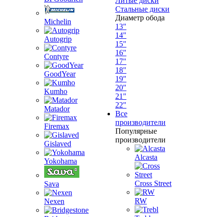
Литые диски
Стальные диски
Диаметр обода
Michelin
13"
14"
Autogrip
15"
16"
Contyre
17"
18"
GoodYear
19"
20"
Kumho
21"
22"
Matador
Все
производители
Firemax
Популярные
производители
Gislaved
Alcasta
Yokohama
Cross Street
Sava
RW
Nexen