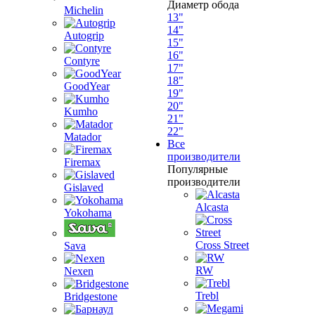
Диаметр обода
Michelin
13"
14"
Autogrip
15"
16"
Contyre
17"
18"
GoodYear
19"
20"
Kumho
21"
22"
Matador
Все
производители
Firemax
Популярные
производители
Gislaved
Alcasta
Yokohama
Cross Street
Sava
RW
Nexen
Trebl
Bridgestone