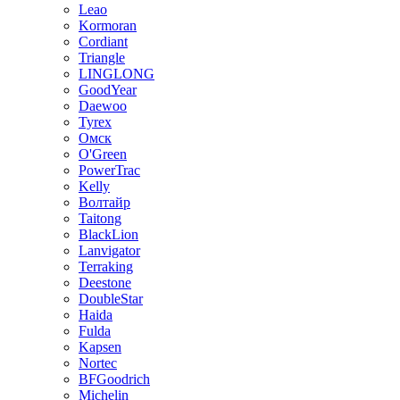
Leao
Kormoran
Cordiant
Triangle
LINGLONG
GoodYear
Daewoo
Tyrex
Омск
O'Green
PowerTrac
Kelly
Волтайр
Taitong
BlackLion
Lanvigator
Terraking
Deestone
DoubleStar
Haida
Fulda
Kapsen
Nortec
BFGoodrich
Michelin