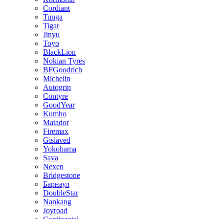
Cordiant
Tunga
Tigar
Jinyu
Toyo
BlackLion
Nokian Tyres
BFGoodrich
Michelin
Autogrip
Contyre
GoodYear
Kumho
Matador
Firemax
Gislaved
Yokohama
Sava
Nexen
Bridgestone
Барнаул
DoubleStar
Nankang
Joyroad