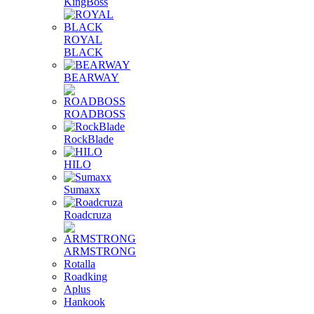
KingBoss
ROYAL
BLACK
BEARWAY
ROADBOSS
RockBlade
HILO
Sumaxx
Roadcruza
ARMSTRONG
Rotalla
Roadking
Aplus
Hankook