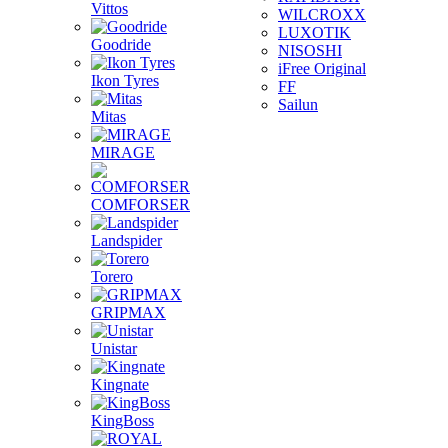
Vittos
WILCROXX
LUXOTIK
Goodride
NISOSHI
iFree Original
Ikon Tyres
FF
Sailun
Mitas
MIRAGE
COMFORSER
Landspider
Torero
GRIPMAX
Unistar
Kingnate
KingBoss