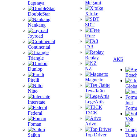
Megami
Барнаул
X'trike
DoubleStar
SDT
Nankang
iFree
Joyroad
ГАЗ
Continental
Replay
Triangle
АКБ
NZ
Dunlop
Bosc
Magnetto
Pirelli
Globa
Теч-Лайн
Nitto
LegeArtis
Interstate
Inci
Formu
ТЗСК
Federal
Volt
Arivo
Foman
Top Driver
Sailun
Tungs