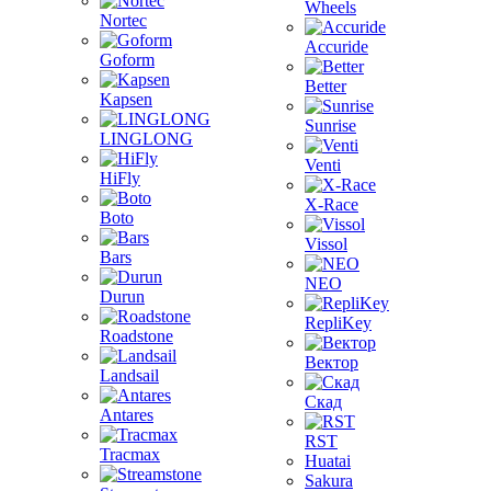
Wheels
Nortec
Accuride
Goform
Better
Kapsen
Sunrise
LINGLONG
Venti
HiFly
X-Race
Boto
Vissol
Bars
NEO
Durun
RepliKey
Roadstone
Вектор
Landsail
Скад
Antares
RST
Tracmax
Huatai
Sakura