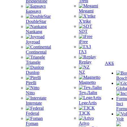
Trebl
Bridgestone
Megami
Барнаул
X'trike
DoubleStar
SDT
Nankang
iFree
Joyroad
ГАЗ
Continental
Replay
Triangle
АКБ
NZ
Dunlop
Bosc
Magnetto
Pirelli
Globa
Теч-Лайн
Nitto
LegeArtis
Interstate
Inci
Formu
ТЗСК
Federal
Volt
Arivo
Foman