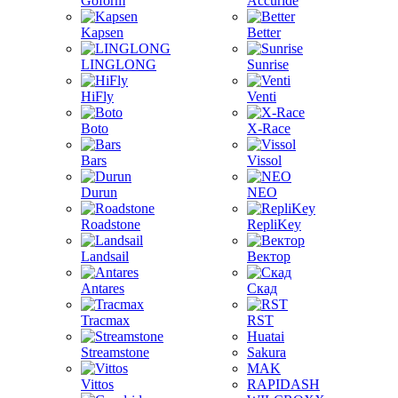
Goform
Accuride
Kapsen
Better
LINGLONG
Sunrise
HiFly
Venti
Boto
X-Race
Bars
Vissol
Durun
NEO
Roadstone
RepliKey
Landsail
Вектор
Antares
Скад
Tracmax
RST
Huatai
Streamstone
Sakura
MAK
Vittos
RAPIDASH