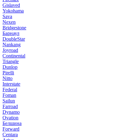
Gislaved
Yokohama
Sava
Nexen
Bridgestone
Барнаул
DoubleStar
Nankang
Joyroad
Continental
Triangle
Dunlop
Pirelli
Nitto
Interstate
Federal
Foman
Sailun
Farroad
Dynamo
Ovation
Белшина
Forward
Centara