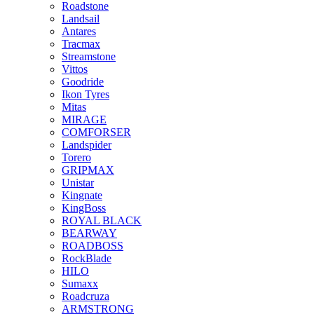
Roadstone
Landsail
Antares
Tracmax
Streamstone
Vittos
Goodride
Ikon Tyres
Mitas
MIRAGE
COMFORSER
Landspider
Torero
GRIPMAX
Unistar
Kingnate
KingBoss
ROYAL BLACK
BEARWAY
ROADBOSS
RockBlade
HILO
Sumaxx
Roadcruza
ARMSTRONG