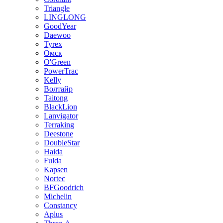
Triangle
LINGLONG
GoodYear
Daewoo
Tyrex
Омск
O'Green
PowerTrac
Kelly
Волтайр
Taitong
BlackLion
Lanvigator
Terraking
Deestone
DoubleStar
Haida
Fulda
Kapsen
Nortec
BFGoodrich
Michelin
Constancy
Aplus