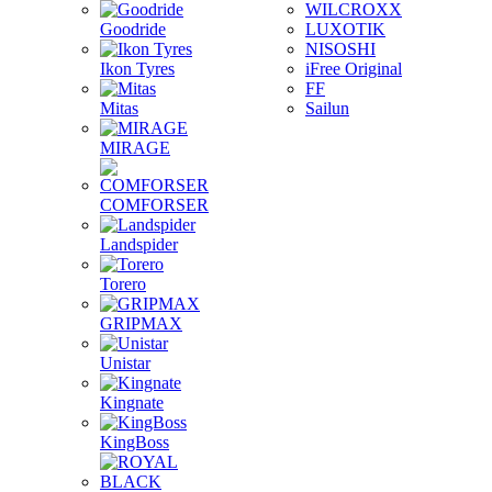
WILCROXX
Goodride
LUXOTIK
NISOSHI
Ikon Tyres
iFree Original
FF
Mitas
Sailun
MIRAGE
COMFORSER
Landspider
Torero
GRIPMAX
Unistar
Kingnate
KingBoss