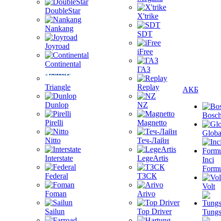
DoubleStar
X'trike
Nankang
SDT
Joyroad
iFree
Continental
ГАЗ
Triangle
Replay
АКБ
Dunlop
NZ
Bosc
Pirelli
Magnetto
Globa
Nitto
Теч-Лайн
Interstate
LegeArtis
Inci
Formu
Federal
ТЗСК
Volt
Foman
Arivo
Sailun
Top Driver
Tungs