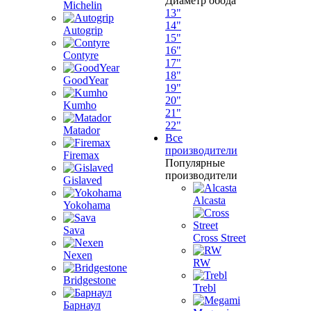
Диаметр обода
Michelin
13"
14"
Autogrip
15"
16"
Contyre
17"
18"
GoodYear
19"
20"
Kumho
21"
22"
Matador
Все
производители
Firemax
Популярные
производители
Gislaved
Alcasta
Yokohama
Sava
Cross Street
Nexen
RW
Bridgestone
Trebl
Барнаул