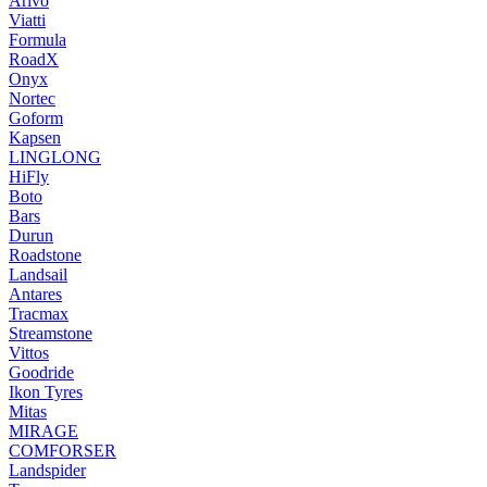
Arivo
Viatti
Formula
RoadX
Onyx
Nortec
Goform
Kapsen
LINGLONG
HiFly
Boto
Bars
Durun
Roadstone
Landsail
Antares
Tracmax
Streamstone
Vittos
Goodride
Ikon Tyres
Mitas
MIRAGE
COMFORSER
Landspider