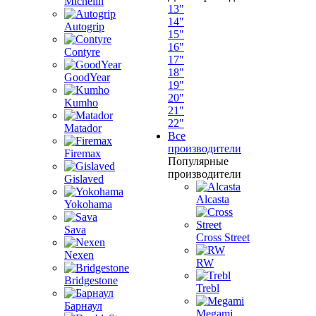
Michelin
13"
14"
Autogrip
15"
16"
Contyre
17"
18"
GoodYear
19"
20"
Kumho
21"
22"
Matador
Все
производители
Firemax
Популярные
производители
Gislaved
Alcasta
Yokohama
Sava
Cross Street
Nexen
RW
Bridgestone
Trebl
Барнаул
Megami