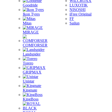
WILCROXX
Goodride
LUXOTIK
NISOSHI
Ikon Tyres
iFree Original
FF
Mitas
Sailun
MIRAGE
COMFORSER
Landspider
Torero
GRIPMAX
Unistar
Kingnate
KingBoss