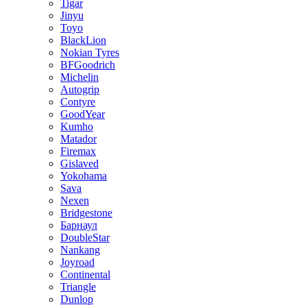
Tigar
Jinyu
Toyo
BlackLion
Nokian Tyres
BFGoodrich
Michelin
Autogrip
Contyre
GoodYear
Kumho
Matador
Firemax
Gislaved
Yokohama
Sava
Nexen
Bridgestone
Барнаул
DoubleStar
Nankang
Joyroad
Continental
Triangle
Dunlop