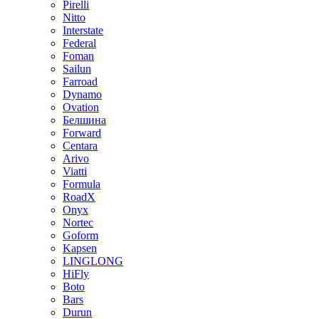
Pirelli
Nitto
Interstate
Federal
Foman
Sailun
Farroad
Dynamo
Ovation
Белшина
Forward
Centara
Arivo
Viatti
Formula
RoadX
Onyx
Nortec
Goform
Kapsen
LINGLONG
HiFly
Boto
Bars
Durun