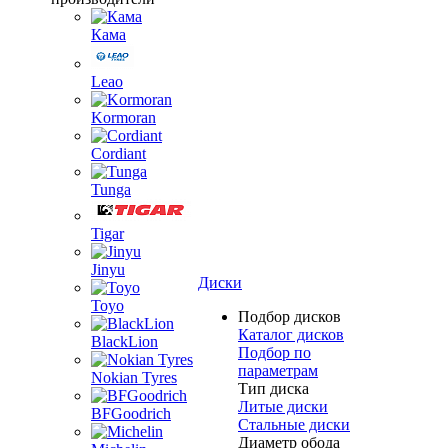
Кама
Leao
Kormoran
Cordiant
Tunga
Tigar
Jinyu
Диски
Toyo
Подбор дисков
Каталог дисков
BlackLion
Подбор по
параметрам
Nokian Tyres
Тип диска
Литые диски
BFGoodrich
Стальные диски
Диаметр обода