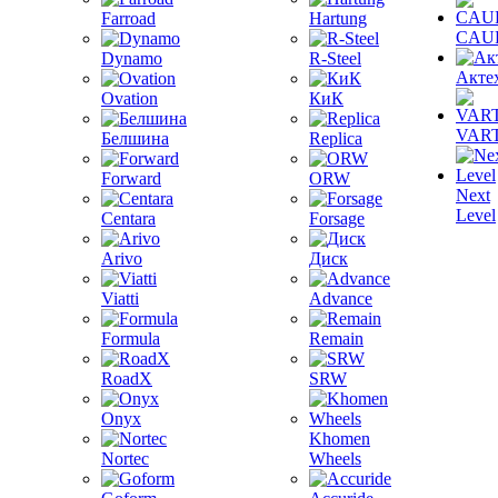
Farroad
Hartung
CAU
Dynamo
R-Steel
Акте
Ovation
КиК
VAR
Белшина
Replica
Forward
ORW
Next
Level
Centara
Forsage
Arivo
Диск
Viatti
Advance
Formula
Remain
RoadX
SRW
Onyx
Khomen
Nortec
Wheels