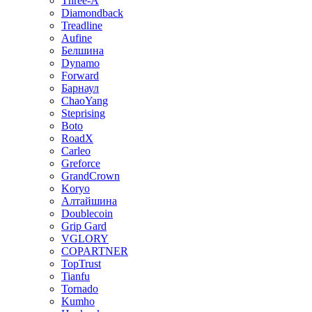
Three-A
Diamondback
Treadline
Aufine
Белшина
Dynamo
Forward
Барнаул
ChaoYang
Steprising
Boto
RoadX
Carleo
Greforce
GrandCrown
Koryo
Алтайшина
Doublecoin
Grip Gard
VGLORY
COPARTNER
TopTrust
Tianfu
Tornado
Kumho