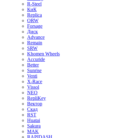
R-Steel
КиК
Replica
ORW
Forsage
Диск
Advance
Remain
SRW
Khomen Wheels
Accuride
Better
Sunrise
Venti
X-Race
Vissol
NEO
RepliKey
Вектор
Скад
RST
Huatai
Sakura
MAK
RAPIDASH