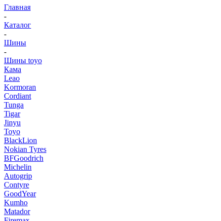
Главная
-
Каталог
-
Шины
-
Шины toyo
Кама
Leao
Kormoran
Cordiant
Tunga
Tigar
Jinyu
Toyo
BlackLion
Nokian Tyres
BFGoodrich
Michelin
Autogrip
Contyre
GoodYear
Kumho
Matador
Firemax