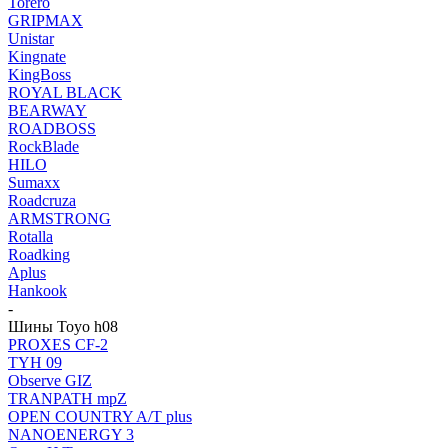
Torero
GRIPMAX
Unistar
Kingnate
KingBoss
ROYAL BLACK
BEARWAY
ROADBOSS
RockBlade
HILO
Sumaxx
Roadcruza
ARMSTRONG
Rotalla
Roadking
Aplus
Hankook
-
Шины Toyo h08
PROXES CF-2
TYH 09
Observe GIZ
TRANPATH mpZ
OPEN COUNTRY A/T plus
NANOENERGY 3