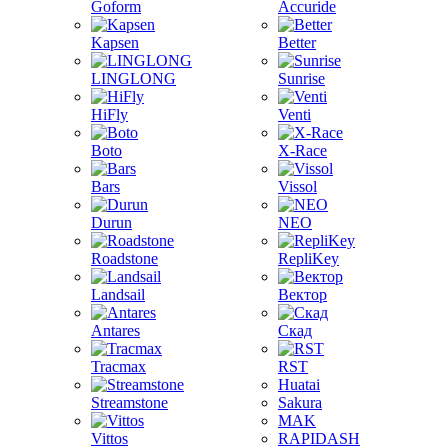
Goform
Accuride
Kapsen
Better
LINGLONG
Sunrise
HiFly
Venti
Boto
X-Race
Bars
Vissol
Durun
NEO
Roadstone
RepliKey
Landsail
Вектор
Antares
Скад
Tracmax
RST
Huatai
Streamstone
Sakura
MAK
Vittos
RAPIDASH