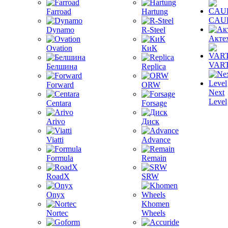
Farroad
Hartung
CAU
Dynamo
R-Steel
Акте
Ovation
КиК
VAR
Белшина
Replica
Forward
ORW
Next
Level
Centara
Forsage
Arivo
Диск
Viatti
Advance
Formula
Remain
RoadX
SRW
Onyx
Khomen
Nortec
Wheels