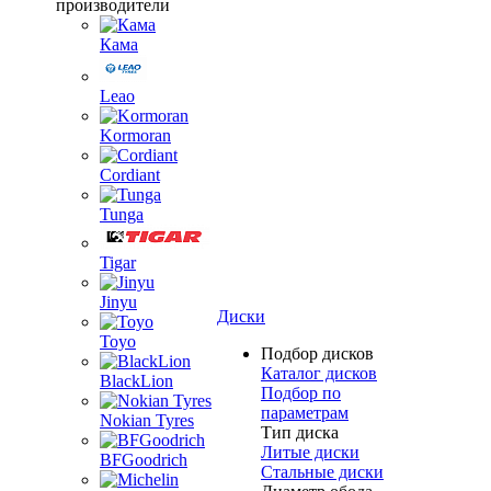
производители
Кама
Leao
Kormoran
Cordiant
Tunga
Tigar
Jinyu
Диски
Toyo
Подбор дисков
Каталог дисков
BlackLion
Подбор по
параметрам
Nokian Tyres
Тип диска
Литые диски
BFGoodrich
Стальные диски