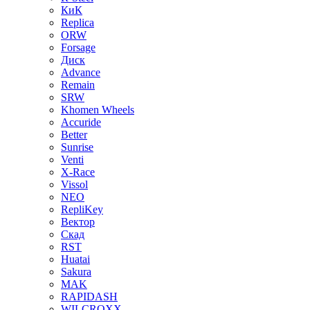
КиК
Replica
ORW
Forsage
Диск
Advance
Remain
SRW
Khomen Wheels
Accuride
Better
Sunrise
Venti
X-Race
Vissol
NEO
RepliKey
Вектор
Скад
RST
Huatai
Sakura
MAK
RAPIDASH
WILCROXX