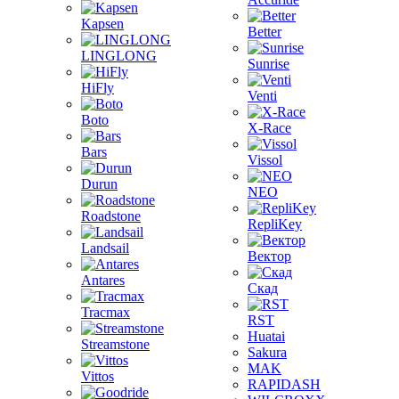
Kapsen
Better
LINGLONG
Sunrise
HiFly
Venti
Boto
X-Race
Bars
Vissol
Durun
NEO
Roadstone
RepliKey
Landsail
Вектор
Antares
Скад
Tracmax
RST
Huatai
Streamstone
Sakura
MAK
Vittos
RAPIDASH