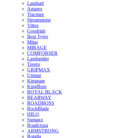
Landsail
Antares
Tracmax
Streamstone
Vittos
Goodride
Ikon Tyres
Mitas
MIRAGE
COMFORSER
Landspider
Torero
GRIPMAX
Unistar
Kingnate
KingBoss
ROYAL BLACK
BEARWAY
ROADBOSS
RockBlade
HILO
Sumaxx
Roadcruza
ARMSTRONG
Rotalla