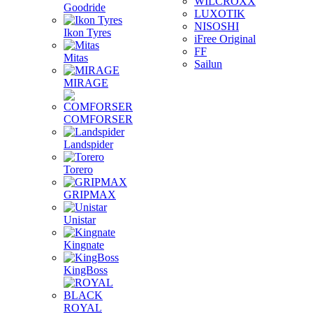
WILCROXX
Goodride
LUXOTIK
NISOSHI
Ikon Tyres
iFree Original
FF
Mitas
Sailun
MIRAGE
COMFORSER
Landspider
Torero
GRIPMAX
Unistar
Kingnate
KingBoss
ROYAL