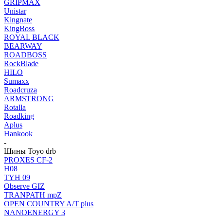
GRIPMAX
Unistar
Kingnate
KingBoss
ROYAL BLACK
BEARWAY
ROADBOSS
RockBlade
HILO
Sumaxx
Roadcruza
ARMSTRONG
Rotalla
Roadking
Aplus
Hankook
-
Шины Toyo drb
PROXES CF-2
H08
TYH 09
Observe GIZ
TRANPATH mpZ
OPEN COUNTRY A/T plus
NANOENERGY 3