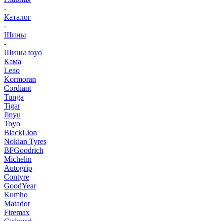
-
Каталог
-
Шины
-
Шины toyo
Кама
Leao
Kormoran
Cordiant
Tunga
Tigar
Jinyu
Toyo
BlackLion
Nokian Tyres
BFGoodrich
Michelin
Autogrip
Contyre
GoodYear
Kumho
Matador
Firemax