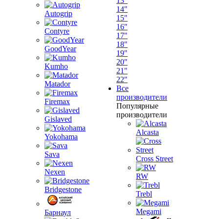
13"
14"
Autogrip
15"
16"
Contyre
17"
18"
GoodYear
19"
20"
Kumho
21"
22"
Matador
Все
производители
Firemax
Популярные
производители
Gislaved
Alcasta
Yokohama
Sava
Cross Street
Nexen
RW
Bridgestone
Trebl
Megami
Барнаул