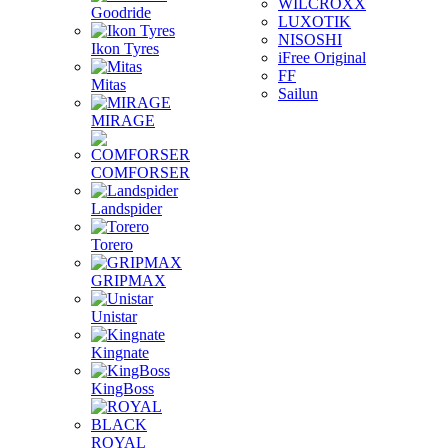
WILCROXX
Goodride
LUXOTIK
NISOSHI
Ikon Tyres
iFree Original
FF
Mitas
Sailun
MIRAGE
COMFORSER
Landspider
Torero
GRIPMAX
Unistar
Kingnate
KingBoss
ROYAL