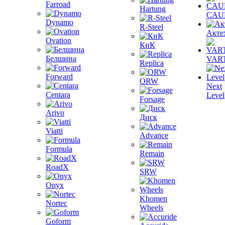
Farroad
Hartung
CAU
Dynamo
R-Steel
Акте
Ovation
КиК
Белшина
VAR
Replica
Forward
ORW
Next
Centara
Level
Forsage
Arivo
Диск
Viatti
Advance
Formula
Remain
RoadX
SRW
Onyx
Khomen
Nortec
Wheels
Goform