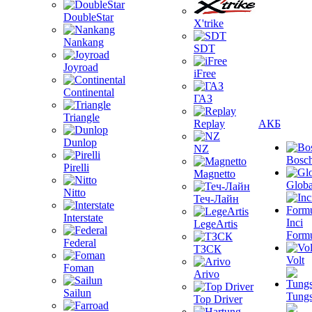
DoubleStar
X'trike
Nankang
SDT
Joyroad
iFree
Continental
ГАЗ
Triangle
Replay
АКБ
Dunlop
NZ
Bosc
Pirelli
Magnetto
Globa
Nitto
Теч-Лайн
Interstate
Inci
LegeArtis
Form
Federal
ТЗСК
Volt
Foman
Arivo
Sailun
Tungs
Top Driver