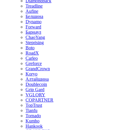
Diamondback
Treadline
Aufine
Белшина
Dynamo
Forward
Барнаул
ChaoYang
Steprising
Boto
RoadX
Carleo
Greforce
GrandCrown
Koryo
Алтайшина
Doublecoin
Grip Gard
VGLORY
COPARTNER
TopTrust
Tianfu
Tornado
Kumho
Hankook