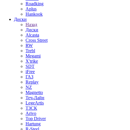
Roadking
Aplus
Hankook
Диски
Назад
Диски
Alcasta
Cross Street
RW
Trebl
Megami
X'trike
SDT
iFree
ГАЗ
Replay
NZ
Magnetto
Теч-Лайн
LegeArtis
ТЗСК
Arivo
Top Driver
Hartung
R-Steel