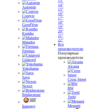
13"
14"
Autogrip
15"
16"
Contyre
17"
18"
GoodYear
19"
20"
Kumho
21"
22"
Matador
Все
производители
Firemax
Популярные
производители
Gislaved
Alcasta
Yokohama
Sava
Cross Street
Nexen
RW
Bridgestone
Trebl
Megami
Барнаул