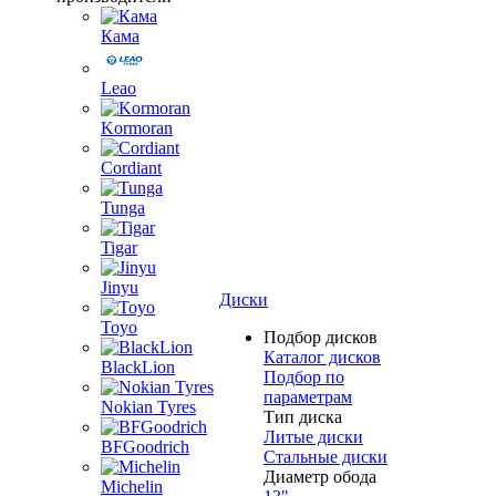
Кама
Leao
Kormoran
Cordiant
Tunga
Tigar
Jinyu
Диски
Toyo
Подбор дисков
Каталог дисков
BlackLion
Подбор по
параметрам
Nokian Tyres
Тип диска
Литые диски
BFGoodrich
Стальные диски
Диаметр обода
Michelin