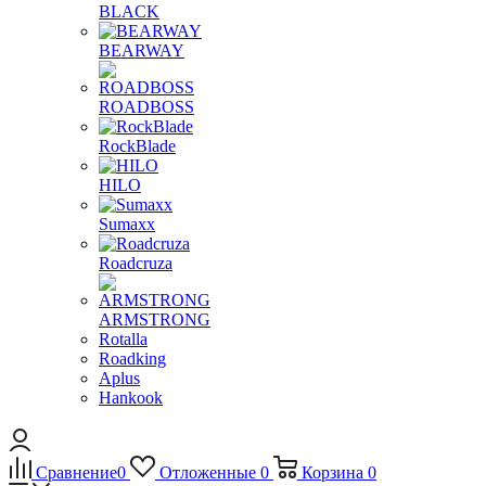
BLACK
BEARWAY
ROADBOSS
RockBlade
HILO
Sumaxx
Roadcruza
ARMSTRONG
Rotalla
Roadking
Aplus
Hankook
Сравнение
0
Отложенные
0
Корзина
0