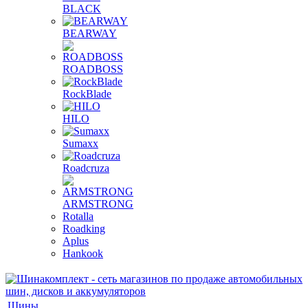
BLACK
BEARWAY
ROADBOSS
RockBlade
HILO
Sumaxx
Roadcruza
ARMSTRONG
Rotalla
Roadking
Aplus
Hankook
Шины