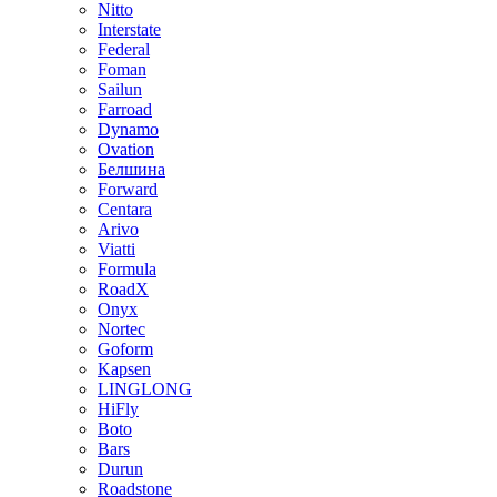
Nitto
Interstate
Federal
Foman
Sailun
Farroad
Dynamo
Ovation
Белшина
Forward
Centara
Arivo
Viatti
Formula
RoadX
Onyx
Nortec
Goform
Kapsen
LINGLONG
HiFly
Boto
Bars
Durun
Roadstone