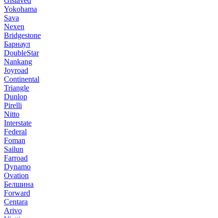
Gislaved
Yokohama
Sava
Nexen
Bridgestone
Барнаул
DoubleStar
Nankang
Joyroad
Continental
Triangle
Dunlop
Pirelli
Nitto
Interstate
Federal
Foman
Sailun
Farroad
Dynamo
Ovation
Белшина
Forward
Centara
Arivo