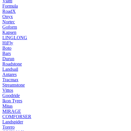
Viatti
Formula
RoadX
Onyx
Nortec
Goform
Kapsen
LINGLONG
HiFly
Boto
Bars
Durun
Roadstone
Landsail
Antares
Tracmax
Streamstone
Vittos
Goodride
Ikon Tyres
Mitas
MIRAGE
COMFORSER
Landspider
Torero