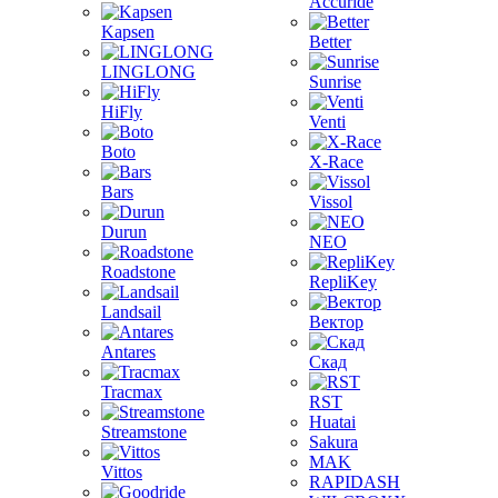
Accuride
Kapsen
Better
LINGLONG
Sunrise
HiFly
Venti
Boto
X-Race
Bars
Vissol
Durun
NEO
Roadstone
RepliKey
Landsail
Вектор
Antares
Скад
Tracmax
RST
Huatai
Streamstone
Sakura
MAK
Vittos
RAPIDASH