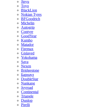
Jinyu
Toyo
BlackLion
Nokian Tyres
BFGoodrich
Michelin
Autogrip
Contyre
GoodYear
Kumho
Matador
Firemax
Gislaved
Yokohama
Sava
Nexen
Bridgestone
Барнаул
DoubleStar
Nankang
Joyroad
Continental
Triangle
Dunlop
Pirelli