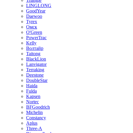
Triangle
LINGLONG
GoodYear
Daewoo
Tyrex
Омск
O'Green
PowerTrac
Kelly
Волтайр
Taitong
BlackLion
Lanvigator
Terraking
Deestone
DoubleStar
Haida
Fulda
Kapsen
Nortec
BFGoodrich
Michelin
Constancy
Aplus
Three-A