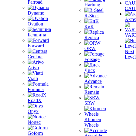
Farroad
Hartung
CAU
Dynamo
R-Steel
Акте
Ovation
КиК
Белшина
VAR
Replica
Forward
ORW
Next
Centara
Level
Forsage
Arivo
Диск
Viatti
Advance
Formula
Remain
RoadX
SRW
Onyx
Khomen
Nortec
Wheels
Goform
Accuride