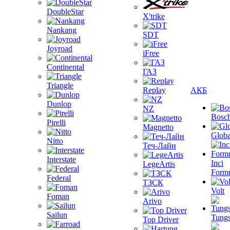
DoubleStar
X'trike
Nankang
SDT
Joyroad
iFree
Continental
ГАЗ
Triangle
Replay
АКБ
Dunlop
NZ
Bosc
Pirelli
Magnetto
Globa
Nitto
Теч-Лайн
Interstate
Inci
LegeArtis
Form
Federal
ТЗСК
Volt
Foman
Arivo
Sailun
Tungs
Top Driver