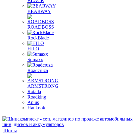
BLACK
BEARWAY
ROADBOSS
RockBlade
HILO
Sumaxx
Roadcruza
ARMSTRONG
Rotalla
Roadking
Aplus
Hankook
Шины