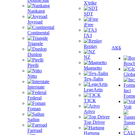
DoubleStar
X'trike
Nankang
SDT
Joyroad
iFree
Continental
ГАЗ
Triangle
Replay
АКБ
Dunlop
NZ
Bosc
Pirelli
Magnetto
Globa
Nitto
Теч-Лайн
Interstate
LegeArtis
Inci
Formu
Federal
ТЗСК
Volt
Foman
Arivo
Sailun
Top Driver
Tungs
Farroad
Hartung