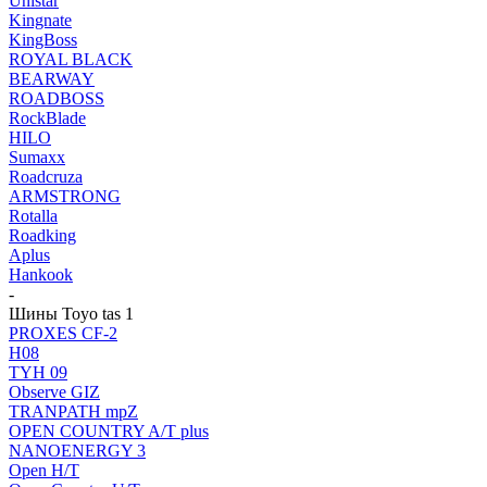
Unistar
Kingnate
KingBoss
ROYAL BLACK
BEARWAY
ROADBOSS
RockBlade
HILO
Sumaxx
Roadcruza
ARMSTRONG
Rotalla
Roadking
Aplus
Hankook
-
Шины Toyo tas 1
PROXES CF-2
H08
TYH 09
Observe GIZ
TRANPATH mpZ
OPEN COUNTRY A/T plus
NANOENERGY 3
Open Н/Т