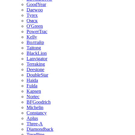
GoodYear
Daewoo
Tyrex
Омск
O'Green
PowerTrac
Kelly
Волтайр
Taitong
BlackLion
Lanvigator
Terraking
Deestone
DoubleStar
Haida
Fulda
Kapsen
Nortec
BFGoodrich
Michelin
Constancy
Aplus
Three-A
Diamondback
Treadline