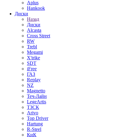
Aplus
Hankook
Диски
Назад
Диски
Alcasta
Cross Street
RW
Trebl
Megami
X'trike
SDT
iFree
ГАЗ
Replay
NZ
Magnetto
Теч-Лайн
LegeArtis
ТЗСК
Arivo
Top Driver
Hartung
R-Steel
КиК