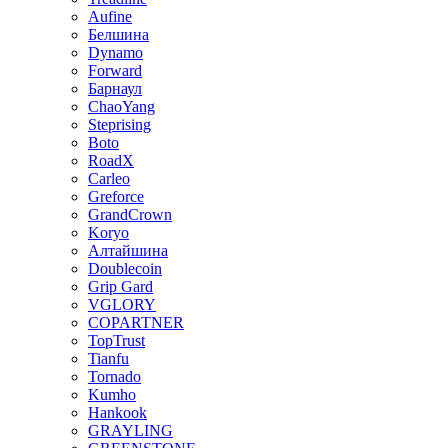
Aufine
Белшина
Dynamo
Forward
Барнаул
ChaoYang
Steprising
Boto
RoadX
Carleo
Greforce
GrandCrown
Koryo
Алтайшина
Doublecoin
Grip Gard
VGLORY
COPARTNER
TopTrust
Tianfu
Tornado
Kumho
Hankook
GRAYLING