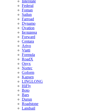
Interstate
Federal
Foman
Sailun
Farroad
Dynamo
Ovation
Белшина
Forward
Centara
Arivo
Viatti
Formula
RoadX
Onyx
Nortec
Goform
Kapsen
LINGLONG
HiFly
Boto
Bars
Durun
Roadstone
Landsail