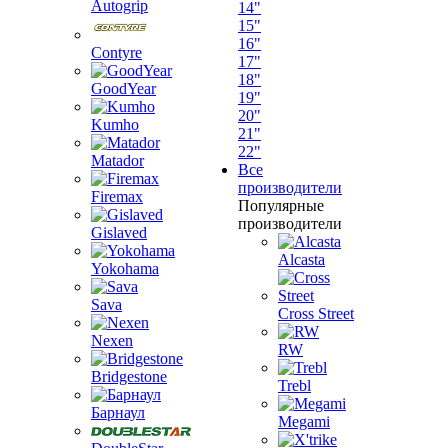
Autogrip
14"
15"
16"
Contyre
17"
18"
GoodYear
19"
20"
Kumho
21"
22"
Matador
Все
производители
Firemax
Популярные
производители
Gislaved
Alcasta
Yokohama
Sava
Cross Street
Nexen
RW
Bridgestone
Trebl
Барнаул
Megami