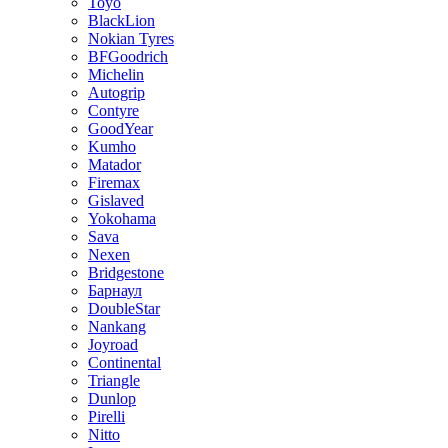
Toyo
BlackLion
Nokian Tyres
BFGoodrich
Michelin
Autogrip
Contyre
GoodYear
Kumho
Matador
Firemax
Gislaved
Yokohama
Sava
Nexen
Bridgestone
Барнаул
DoubleStar
Nankang
Joyroad
Continental
Triangle
Dunlop
Pirelli
Nitto