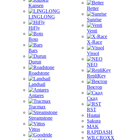
Kapsen
Better
LINGLONG
Sunrise
HiFly
Venti
Boto
X-Race
Bars
Vissol
Durun
NEO
Roadstone
RepliKey
Landsail
Вектор
Antares
Скад
Tracmax
RST
Huatai
Streamstone
Sakura
MAK
Vittos
RAPIDASH
WILCROXX