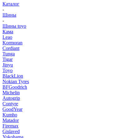
Каталог
-
Шины
-
Шины toyo
Кама
Leao
Kormoran
Cordiant
Tunga
Tigar
Jinyu
Toyo
BlackLion
Nokian Tyres
BFGoodrich
Michelin
Autogrip
Contyre
GoodYear
Kumho
Matador
Firemax
Gislaved
Yokohama