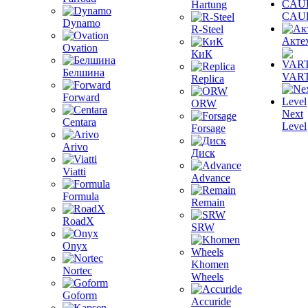
Hartung
CAU
Dynamo
R-Steel
Акте
Ovation
КиК
Белшина
VAR
Replica
Forward
ORW
Next
Centara
Level
Forsage
Arivo
Диск
Viatti
Advance
Formula
Remain
RoadX
SRW
Onyx
Khomen
Nortec
Wheels
Goform
Accuride