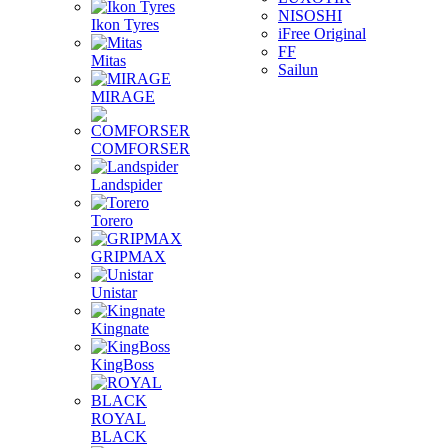
NISOSHI
Ikon Tyres
iFree Original
FF
Mitas
Sailun
MIRAGE
COMFORSER
Landspider
Torero
GRIPMAX
Unistar
Kingnate
KingBoss
ROYAL
BLACK