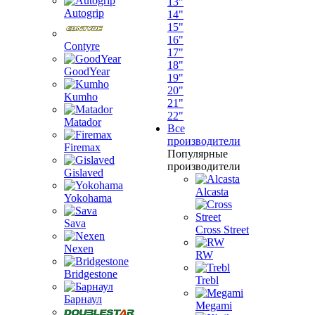
13"
Autogrip
14"
15"
16"
Contyre
17"
18"
GoodYear
19"
20"
Kumho
21"
22"
Matador
Все
производители
Firemax
Популярные
производители
Gislaved
Alcasta
Yokohama
Sava
Cross Street
Nexen
RW
Bridgestone
Trebl
Барнаул
Megami