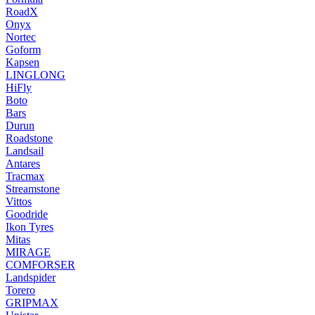
RoadX
Onyx
Nortec
Goform
Kapsen
LINGLONG
HiFly
Boto
Bars
Durun
Roadstone
Landsail
Antares
Tracmax
Streamstone
Vittos
Goodride
Ikon Tyres
Mitas
MIRAGE
COMFORSER
Landspider
Torero
GRIPMAX