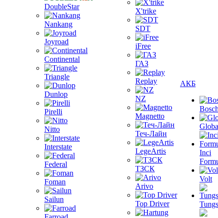
DoubleStar
X'trike
Nankang
SDT
Joyroad
iFree
Continental
ГАЗ
Triangle
Replay
АКБ
Dunlop
NZ
Bosc
Pirelli
Magnetto
Globa
Nitto
Теч-Лайн
Interstate
LegeArtis
Inci
Formu
Federal
ТЗСК
Volt
Foman
Arivo
Sailun
Top Driver
Tungs
Farroad