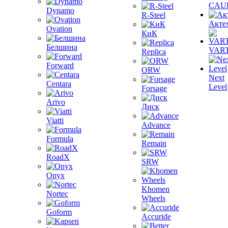
CAU
Dynamo
R-Steel
Акте
Ovation
КиК
Белшина
VAR
Replica
Forward
ORW
Next
Centara
Level
Forsage
Arivo
Диск
Viatti
Advance
Formula
Remain
RoadX
SRW
Onyx
Khomen
Nortec
Wheels
Goform
Accuride