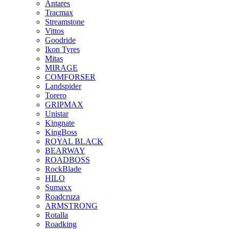
Antares
Tracmax
Streamstone
Vittos
Goodride
Ikon Tyres
Mitas
MIRAGE
COMFORSER
Landspider
Torero
GRIPMAX
Unistar
Kingnate
KingBoss
ROYAL BLACK
BEARWAY
ROADBOSS
RockBlade
HILO
Sumaxx
Roadcruza
ARMSTRONG
Rotalla
Roadking