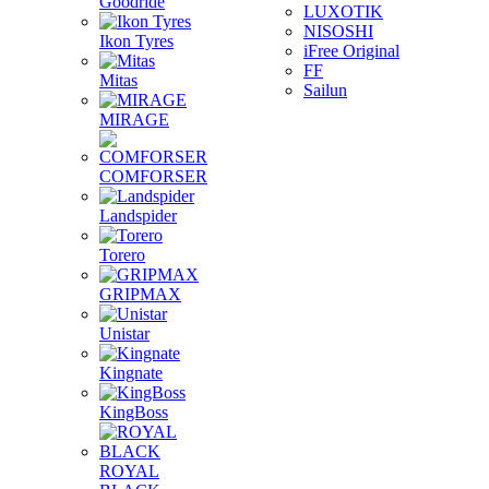
Goodride
LUXOTIK
NISOSHI
Ikon Tyres
iFree Original
FF
Mitas
Sailun
MIRAGE
COMFORSER
Landspider
Torero
GRIPMAX
Unistar
Kingnate
KingBoss
ROYAL