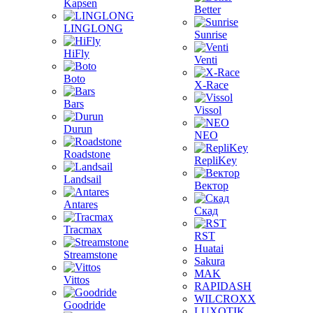
Kapsen
Better
LINGLONG
Sunrise
HiFly
Venti
Boto
X-Race
Bars
Vissol
Durun
NEO
Roadstone
RepliKey
Landsail
Вектор
Antares
Скад
Tracmax
RST
Huatai
Streamstone
Sakura
MAK
Vittos
RAPIDASH
WILCROXX
Goodride
LUXOTIK