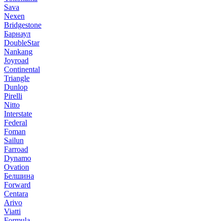
Sava
Nexen
Bridgestone
Барнаул
DoubleStar
Nankang
Joyroad
Continental
Triangle
Dunlop
Pirelli
Nitto
Interstate
Federal
Foman
Sailun
Farroad
Dynamo
Ovation
Белшина
Forward
Centara
Arivo
Viatti
Formula