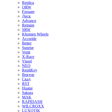
Replica
ORW
Forsage
Диск
Advance
Remain
SRW
Khomen Wheels
Accuride
Better
Sunrise
Venti
X-Race
Vissol
NEO
RepliKey
Вектор
Скад
RST
Huatai
Sakura
MAK
RAPIDASH
WILCROXX
LUXOTIK