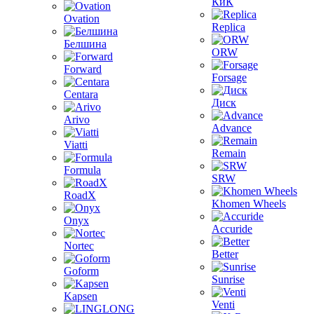
КиК
Ovation
Replica
Белшина
ORW
Forward
Forsage
Centara
Диск
Arivo
Advance
Viatti
Remain
Formula
SRW
RoadX
Khomen Wheels
Onyx
Accuride
Nortec
Better
Goform
Sunrise
Kapsen
Venti