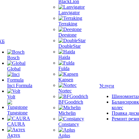
BlackLion
Lanvigator
Terraking
Deestone
КБ
DoubleStar
Haida
Bosch
Fulda
Global
Kapsen
Inci Formula
Услуги
Nortec
Шиномонта
Volt
BFGoodrich
Балансировк
колес
Tungstone
Michelin
Правка диск
Ремонт рези
CAURA
Constancy
Актех
Aplus