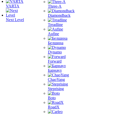
VARTA
Three-A
Diamondback
Next Level
Treadline
Aufine
Белшина
Dynamo
Forward
Барнаул
ChaoYang
Steprising
Boto
RoadX