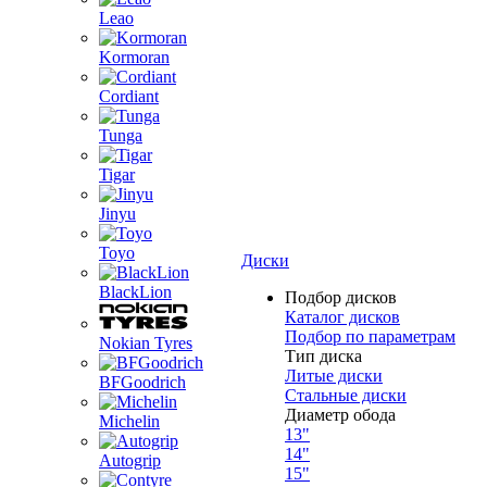
Leao
Kormoran
Cordiant
Tunga
Tigar
Jinyu
Toyo
Диски
BlackLion
Подбор дисков
Каталог дисков
Подбор по параметрам
Nokian Tyres
Тип диска
Литые диски
BFGoodrich
Стальные диски
Диаметр обода
Michelin
13"
14"
Autogrip
15"