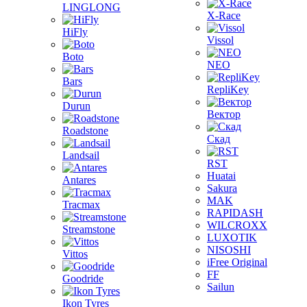
LINGLONG
X-Race
HiFly
Vissol
Boto
NEO
Bars
RepliKey
Durun
Вектор
Roadstone
Скад
Landsail
RST
Huatai
Antares
Sakura
MAK
Tracmax
RAPIDASH
WILCROXX
Streamstone
LUXOTIK
NISOSHI
Vittos
iFree Original
FF
Goodride
Sailun
Ikon Tyres