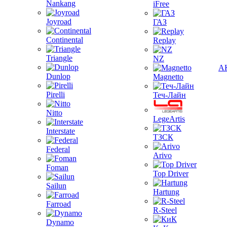
Nankang
iFree
Joyroad
ГАЗ
Continental
Replay
Triangle
NZ
А
Dunlop
Magnetto
Pirelli
Теч-Лайн
Nitto
LegeArtis
Interstate
ТЗСК
Federal
Arivo
Foman
Top Driver
Sailun
Hartung
Farroad
R-Steel
Dynamo