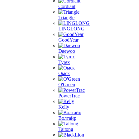
Cordiant
Triangle
LINGLONG
GoodYear
Daewoo
Tyrex
Омск
O'Green
PowerTrac
Kelly
Волтайр
Taitong