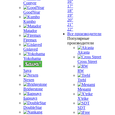
16"
Contyre
17"
18"
GoodYear
19"
20"
Kumho
21"
22"
Matador
Все производители
Популярные
Firemax
производители
Gislaved
Alcasta
Yokohama
Cross Street
Sava
RW
Nexen
Trebl
Bridgestone
Megami
Барнаул
X'trike
DoubleStar
SDT