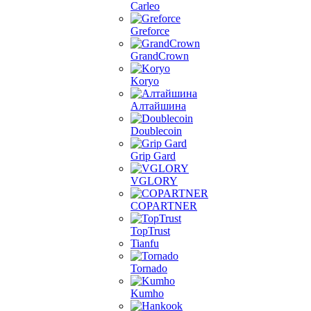
Carleo
Greforce
GrandCrown
Koryo
Алтайшина
Doublecoin
Grip Gard
VGLORY
COPARTNER
TopTrust
Tianfu
Tornado
Kumho