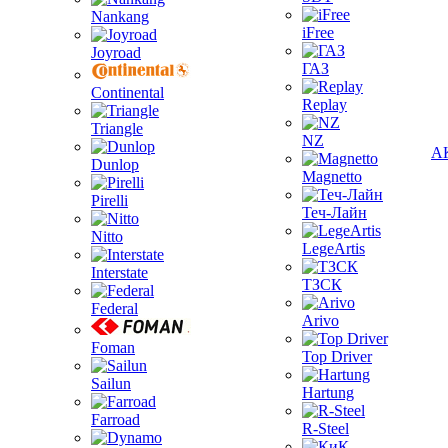
Nankang
iFree
Joyroad
ГАЗ
Continental
Replay
Triangle
NZ
А
Dunlop
Magnetto
Pirelli
Теч-Лайн
Nitto
LegeArtis
Interstate
ТЗСК
Federal
Arivo
Foman
Top Driver
Sailun
Hartung
Farroad
R-Steel