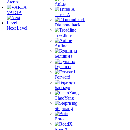
Актех
Aplus
VARTA
Three-A
Diamondback
Next Level
Treadline
Aufine
Белшина
Dynamo
Forward
Барнаул
ChaoYang
Steprising
Boto
RoadX