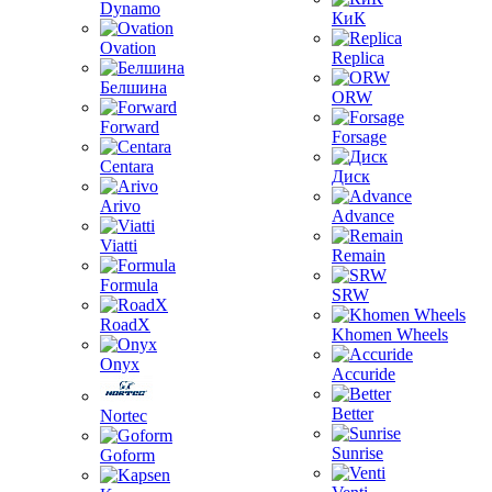
Dynamo
КиК
Ovation
Replica
Белшина
ORW
Forward
Forsage
Centara
Диск
Arivo
Advance
Viatti
Remain
Formula
SRW
RoadX
Khomen Wheels
Onyx
Accuride
Better
Nortec
Sunrise
Goform