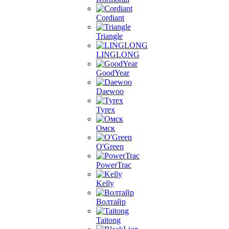
Cordiant
Triangle
LINGLONG
GoodYear
Daewoo
Tyrex
Омск
O'Green
PowerTrac
Kelly
Волтайр
Taitong