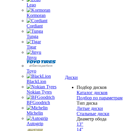
Leao
Kormoran
Cordiant
Tunga
Tigar
Jinyu
Toyo
Диски
BlackLion
Подбор дисков
Nokian Tyres
Каталог дисков
Подбор по параметрам
BFGoodrich
Тип диска
Литые диски
Michelin
Стальные диски
Диаметр обода
Autogrip
13"
14"