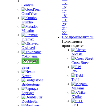
15"
Contyre
16"
17"
GoodYear
18"
19"
Kumho
20"
21"
Matador
22"
Все производители
Firemax
Популярные
производители
Gislaved
Alcasta
Yokohama
Cross Street
Sava
RW
Nexen
Trebl
Bridgestone
Megami
Барнаул
X'trike
DoubleStar
SDT