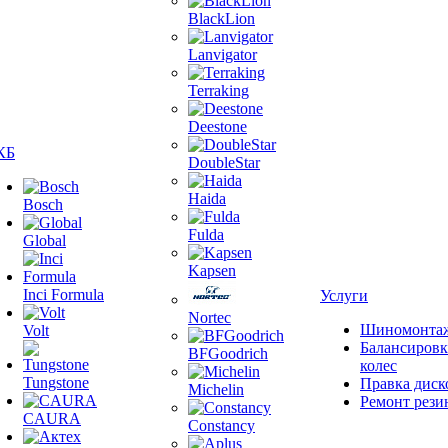
BlackLion
Lanvigator
Terraking
Deestone
КБ
DoubleStar
Haida
Bosch
Fulda
Global
Kapsen
Inci Formula
Услуги
Nortec
Шиномонта
Volt
Балансировк
BFGoodrich
колес
Tungstone
Правка диск
Michelin
Ремонт рези
CAURA
Constancy