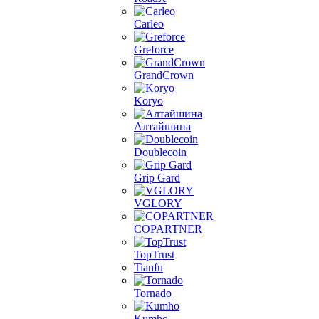
Carleo
Greforce
GrandCrown
Koryo
Алтайшина
Doublecoin
Grip Gard
VGLORY
COPARTNER
TopTrust
Tianfu
Tornado
Kumho