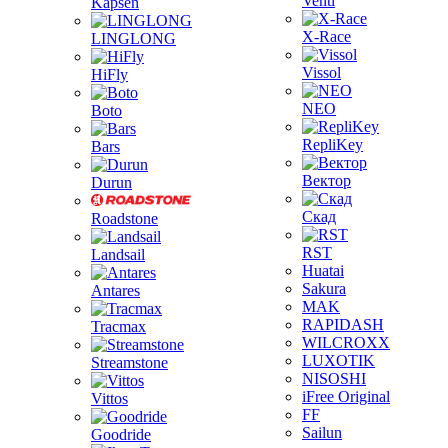
Venti
Kapsen
X-Race
LINGLONG
Vissol
HiFly
NEO
Boto
RepliKey
Bars
Вектор
Durun
Скад
Roadstone
RST
Landsail
Huatai
Sakura
Antares
MAK
RAPIDASH
Tracmax
WILCROXX
LUXOTIK
Streamstone
NISOSHI
iFree Original
Vittos
FF
Sailun
Goodride