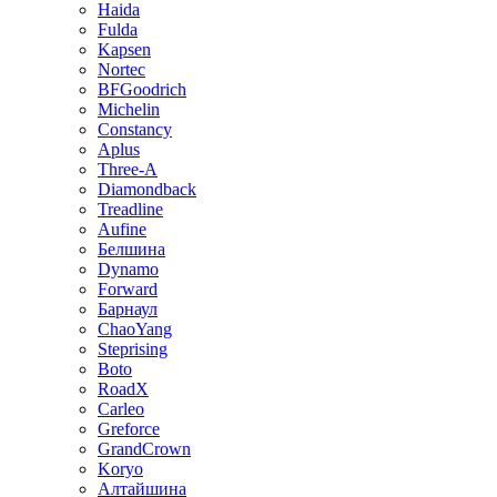
Haida
Fulda
Kapsen
Nortec
BFGoodrich
Michelin
Constancy
Aplus
Three-A
Diamondback
Treadline
Aufine
Белшина
Dynamo
Forward
Барнаул
ChaoYang
Steprising
Boto
RoadX
Carleo
Greforce
GrandCrown
Koryo
Алтайшина