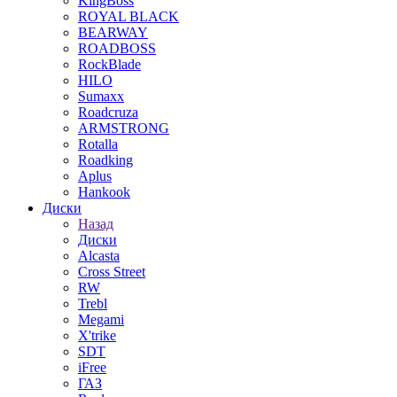
KingBoss
ROYAL BLACK
BEARWAY
ROADBOSS
RockBlade
HILO
Sumaxx
Roadcruza
ARMSTRONG
Rotalla
Roadking
Aplus
Hankook
Диски
Назад
Диски
Alcasta
Cross Street
RW
Trebl
Megami
X'trike
SDT
iFree
ГАЗ