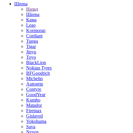
Шины
Назад
Шины
Кама
Leao
Kormoran
Cordiant
Tunga
Tigar
Jinyu
Toyo
BlackLion
Nokian Tyres
BFGoodrich
Michelin
Autogrip
Contyre
GoodYear
Kumho
Matador
Firemax
Gislaved
Yokohama
Sava
Nexen