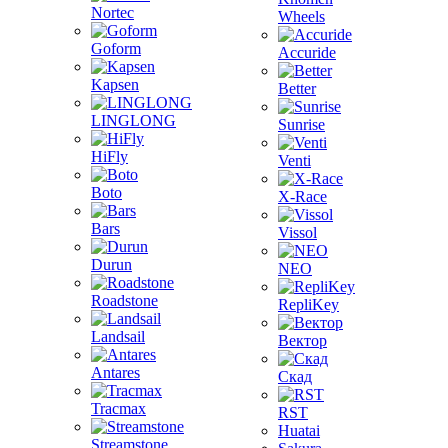
Nortec
Wheels
Goform
Accuride
Kapsen
Better
LINGLONG
Sunrise
HiFly
Venti
Boto
X-Race
Bars
Vissol
Durun
NEO
Roadstone
RepliKey
Landsail
Вектор
Antares
Скад
Tracmax
RST
Huatai
Streamstone