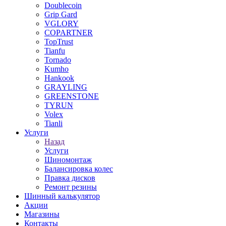
Doublecoin
Grip Gard
VGLORY
COPARTNER
TopTrust
Tianfu
Tornado
Kumho
Hankook
GRAYLING
GREENSTONE
TYRUN
Volex
Tianli
Услуги
Назад
Услуги
Шиномонтаж
Балансировка колес
Правка дисков
Ремонт резины
Шинный калькулятор
Акции
Магазины
Контакты