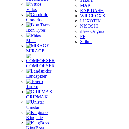
Sakura
MAK
Vittos
RAPIDASH
WILCROXX
Goodride
LUXOTIK
NISOSHI
Ikon Tyres
iFree Original
FF
Mitas
Sailun
MIRAGE
COMFORSER
Landspider
Torero
GRIPMAX
Unistar
Kingnate
KingBoss