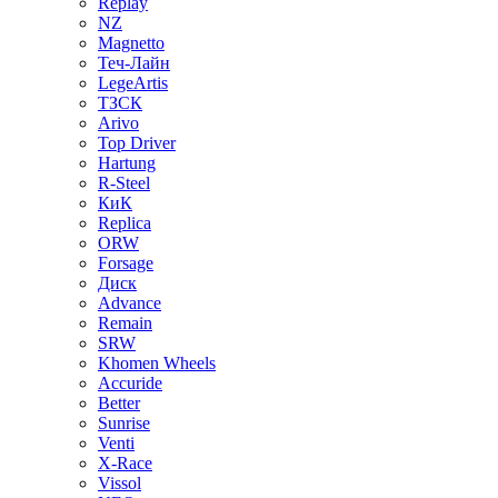
Replay
NZ
Magnetto
Теч-Лайн
LegeArtis
ТЗСК
Arivo
Top Driver
Hartung
R-Steel
КиК
Replica
ORW
Forsage
Диск
Advance
Remain
SRW
Khomen Wheels
Accuride
Better
Sunrise
Venti
X-Race
Vissol