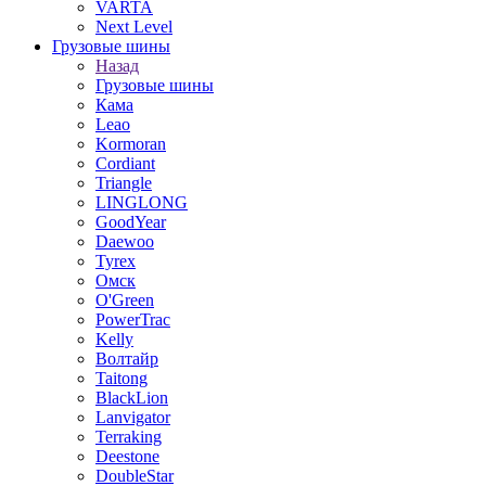
VARTA
Next Level
Грузовые шины
Назад
Грузовые шины
Кама
Leao
Kormoran
Cordiant
Triangle
LINGLONG
GoodYear
Daewoo
Tyrex
Омск
O'Green
PowerTrac
Kelly
Волтайр
Taitong
BlackLion
Lanvigator
Terraking
Deestone
DoubleStar