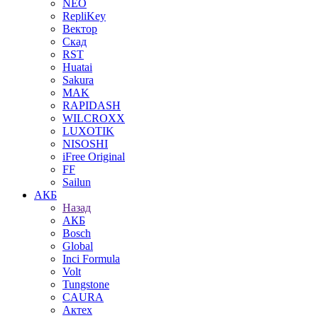
NEO
RepliKey
Вектор
Скад
RST
Huatai
Sakura
MAK
RAPIDASH
WILCROXX
LUXOTIK
NISOSHI
iFree Original
FF
Sailun
АКБ
Назад
АКБ
Bosch
Global
Inci Formula
Volt
Tungstone
CAURA
Актех