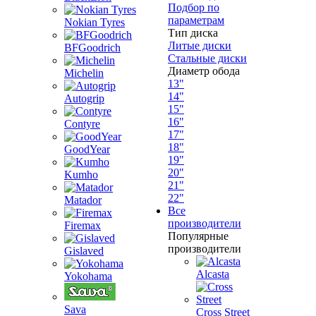
Подбор по
параметрам
Nokian Tyres
Тип диска
Литые диски
BFGoodrich
Стальные диски
Диаметр обода
Michelin
13"
14"
Autogrip
15"
16"
Contyre
17"
18"
GoodYear
19"
20"
Kumho
21"
22"
Matador
Все
производители
Firemax
Популярные
производители
Gislaved
Alcasta
Yokohama
Sava
Cross Street