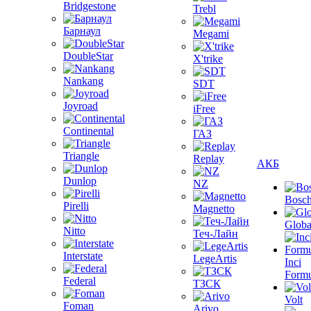
Bridgestone
Trebl
Барнаул
Megami
DoubleStar
X'trike
Nankang
SDT
Joyroad
iFree
Continental
ГАЗ
Triangle
Replay
АКБ
Dunlop
NZ
Bosc
Pirelli
Magnetto
Globa
Nitto
Теч-Лайн
Interstate
LegeArtis
Inci
Formu
Federal
ТЗСК
Volt
Foman
Arivo