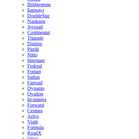
Bridgestone
Барнаул
DoubleStar
Nankang
Joyroad
Continental
Triangle
Dunlop
Pirelli
Nitto
Interstate
Federal
Foman
Sailun
Farroad
Dynamo
Ovation
Белшина
Forward
Centara
Arivo
Viatti
Formula
RoadX
Onyx