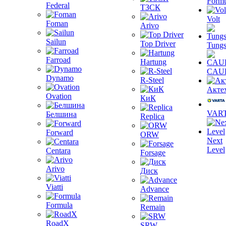
Formu
Federal
ТЗСК
Volt
Foman
Arivo
Sailun
Top Driver
Tungs
Farroad
Hartung
CAU
Dynamo
R-Steel
Акте
Ovation
КиК
VAR
Белшина
Replica
Forward
ORW
Next
Level
Centara
Forsage
Arivo
Диск
Viatti
Advance
Formula
Remain
RoadX
SRW