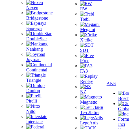
Nexen
RW
Bridgestone
Trebl
Барнаул
Megami
DoubleStar
X'trike
Nankang
SDT
Joyroad
iFree
Continental
ГАЗ
Triangle
Replay
АКБ
Dunlop
NZ
Bosc
Pirelli
Magnetto
Globa
Nitto
Теч-Лайн
Interstate
LegeArtis
Inci