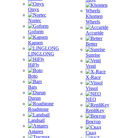
Onyx
Khomen
Nortec
Wheels
Goform
Accuride
Kapsen
Better
LINGLONG
Sunrise
HiFly
Venti
Boto
X-Race
Bars
Vissol
Durun
NEO
Roadstone
RepliKey
Landsail
Вектор
Antares
Скад