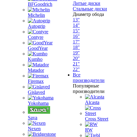
Литые диски
BFGoodrich
Стальные диски
Диаметр обода
Michelin
13"
14"
Autogrip
15"
16"
Contyre
17"
18"
GoodYear
19"
20"
Kumho
21"
22"
Matador
Все
производители
Firemax
Популярные
производители
Gislaved
Alcasta
Yokohama
Sava
Cross Street
Nexen
RW