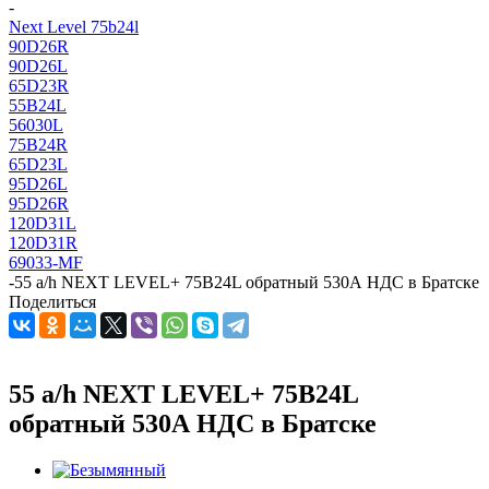
-
Next Level 75b24l
90D26R
90D26L
65D23R
55B24L
56030L
75B24R
65D23L
95D26L
95D26R
120D31L
120D31R
69033-MF
-
55 a/h NEXT LEVEL+ 75B24L обратный 530А НДС в Братске
Поделиться
55 a/h NEXT LEVEL+ 75B24L
обратный 530А НДС в Братске