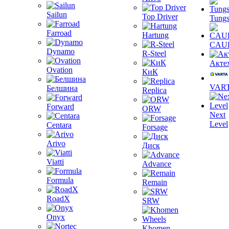
Sailun
Top Driver
Tungs
Farroad
Hartung
CAU
Dynamo
R-Steel
Акте
Ovation
КиК
VAR
Белшина
Replica
Forward
ORW
Next
Level
Centara
Forsage
Arivo
Диск
Viatti
Advance
Formula
Remain
RoadX
SRW
Onyx
Khomen