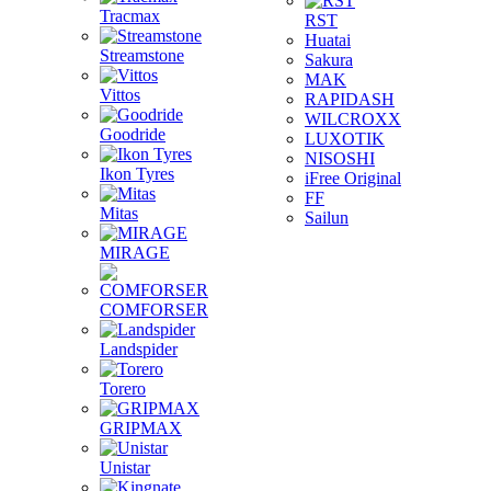
Tracmax
RST
Huatai
Streamstone
Sakura
MAK
Vittos
RAPIDASH
WILCROXX
Goodride
LUXOTIK
NISOSHI
Ikon Tyres
iFree Original
FF
Mitas
Sailun
MIRAGE
COMFORSER
Landspider
Torero
GRIPMAX
Unistar