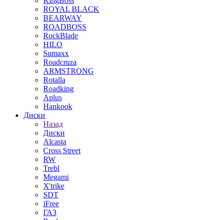
KingBoss
ROYAL BLACK
BEARWAY
ROADBOSS
RockBlade
HILO
Sumaxx
Roadcruza
ARMSTRONG
Rotalla
Roadking
Aplus
Hankook
Диски
Назад
Диски
Alcasta
Cross Street
RW
Trebl
Megami
X'trike
SDT
iFree
ГАЗ