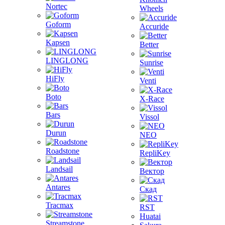
Nortec
Wheels
Goform
Accuride
Kapsen
Better
LINGLONG
Sunrise
HiFly
Venti
Boto
X-Race
Bars
Vissol
Durun
NEO
Roadstone
RepliKey
Landsail
Вектор
Antares
Скад
Tracmax
RST
Huatai
Streamstone