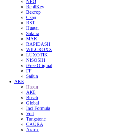
NEO
RepliKey
Вектор
Скад
RST
Huatai
Sakura
MAK
RAPIDASH
WILCROXX
LUXOTIK
NISOSHI
iFree Original
FF
Sailun
АКБ
Назад
АКБ
Bosch
Global
Inci Formula
Volt
Tungstone
CAURA
Актех