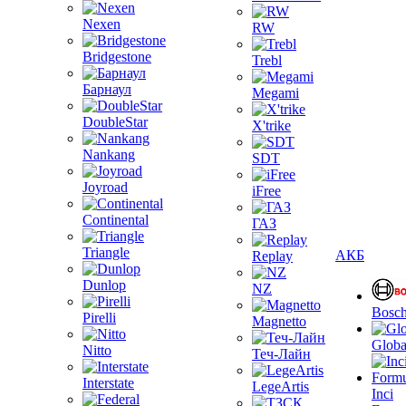
Nexen
RW
Bridgestone
Trebl
Барнаул
Megami
DoubleStar
X'trike
Nankang
SDT
Joyroad
iFree
Continental
ГАЗ
Triangle
АКБ
Replay
Dunlop
NZ
Bosc
Pirelli
Magnetto
Globa
Nitto
Теч-Лайн
Interstate
LegeArtis
Inci