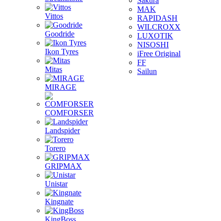
Sakura
MAK
Vittos
RAPIDASH
WILCROXX
Goodride
LUXOTIK
NISOSHI
Ikon Tyres
iFree Original
FF
Mitas
Sailun
MIRAGE
COMFORSER
Landspider
Torero
GRIPMAX
Unistar
Kingnate
KingBoss