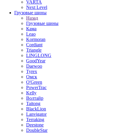
VARTA
Next Level
Грузовые шины
Назад
Грузовые шины
Кама
Leao
Kormoran
Cordiant
Triangle
LINGLONG
GoodYear
Daewoo
Tyrex
Омск
O'Green
PowerTrac
Kelly
Волтайр
Taitong
BlackLion
Lanvigator
Terraking
Deestone
DoubleStar