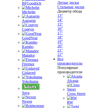
Литые диски
BFGoodrich
Стальные диски
Диаметр обода
Michelin
13"
14"
Autogrip
15"
16"
Contyre
17"
18"
GoodYear
19"
20"
Kumho
21"
22"
Matador
Все
производители
Firemax
Популярные
производители
Gislaved
Alcasta
Yokohama
Sava
Cross Street
Nexen
RW