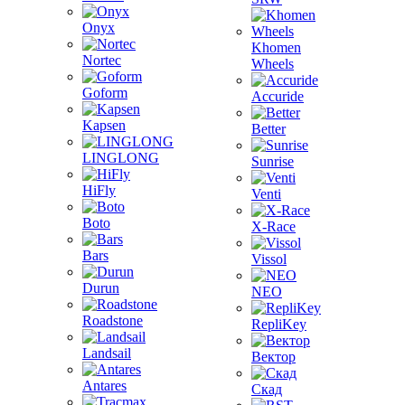
Onyx
Khomen
Nortec
Wheels
Goform
Accuride
Kapsen
Better
LINGLONG
Sunrise
HiFly
Venti
Boto
X-Race
Bars
Vissol
Durun
NEO
Roadstone
RepliKey
Landsail
Вектор
Antares
Скад