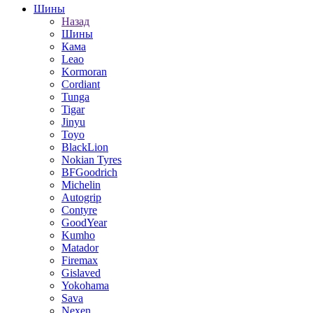
Шины
Назад
Шины
Кама
Leao
Kormoran
Cordiant
Tunga
Tigar
Jinyu
Toyo
BlackLion
Nokian Tyres
BFGoodrich
Michelin
Autogrip
Contyre
GoodYear
Kumho
Matador
Firemax
Gislaved
Yokohama
Sava
Nexen