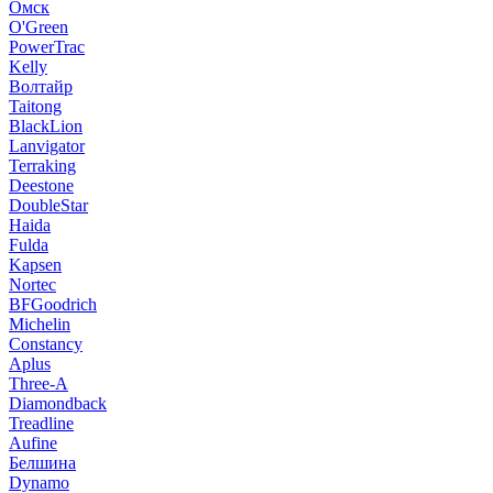
Омск
O'Green
PowerTrac
Kelly
Волтайр
Taitong
BlackLion
Lanvigator
Terraking
Deestone
DoubleStar
Haida
Fulda
Kapsen
Nortec
BFGoodrich
Michelin
Constancy
Aplus
Three-A
Diamondback
Treadline
Aufine
Белшина
Dynamo