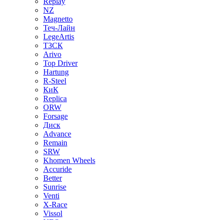
Replay
NZ
Magnetto
Теч-Лайн
LegeArtis
ТЗСК
Arivo
Top Driver
Hartung
R-Steel
КиК
Replica
ORW
Forsage
Диск
Advance
Remain
SRW
Khomen Wheels
Accuride
Better
Sunrise
Venti
X-Race
Vissol