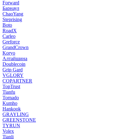
Forward
Барнаул
ChaoYang
Steprising
Boto
RoadX
Carleo
Greforce
GrandCrown
Koryo
Алтайшина
Doublecoin
Grip Gard
VGLORY
COPARTNER
TopTrust
Tianfu
Tornado
Kumho
Hankook
GRAYLING
GREENSTONE
TYRUN
Volex
Tianli