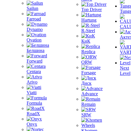
Sailun
Top Driver
Tungs
Farroad
Hartung
CAU
Dynamo
R-Steel
Акте
Ovation
КиК
Белшина
Replica
VAR
Forward
ORW
Next
Centara
Forsage
Level
Arivo
Диск
Viatti
Advance
Formula
Remain
RoadX
SRW
Onyx
Khomen