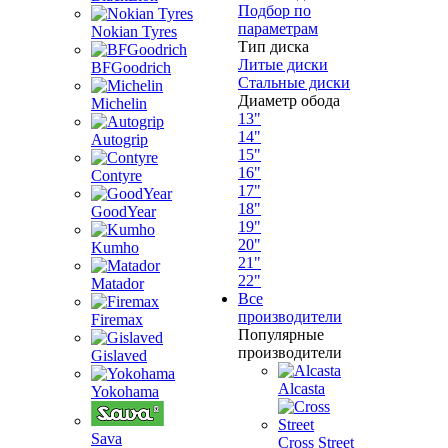
Подбор по
параметрам
Nokian Tyres
Тип диска
Литые диски
BFGoodrich
Стальные диски
Диаметр обода
Michelin
13"
14"
Autogrip
15"
16"
Contyre
17"
18"
GoodYear
19"
20"
Kumho
21"
22"
Matador
Все
производители
Firemax
Популярные
производители
Gislaved
Alcasta
Yokohama
Sava
Cross Street