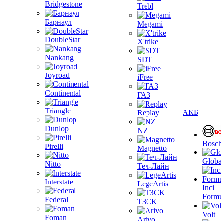
Bridgestone
Trebl
Барнаул
Megami
DoubleStar
X'trike
Nankang
SDT
Joyroad
iFree
Continental
ГАЗ
Triangle
АКБ
Replay
Dunlop
NZ
Bosc
Pirelli
Magnetto
Globa
Nitto
Теч-Лайн
Interstate
LegeArtis
Inci
Formu
Federal
ТЗСК
Volt
Foman
Arivo