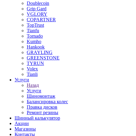
Doublecoin
Grip Gard
VGLORY
COPARTNER
TopTrust
Tianfu
Tornado
Kumho
Hankook
GRAYLING
GREENSTONE
TYRUN
Volex
Tianli
Услуги
Назад
Услуги
Шиномонтаж
Балансировка колес
Правка дисков
Ремонт резины
Шинный калькулятор
Акции
Магазины
Контакты