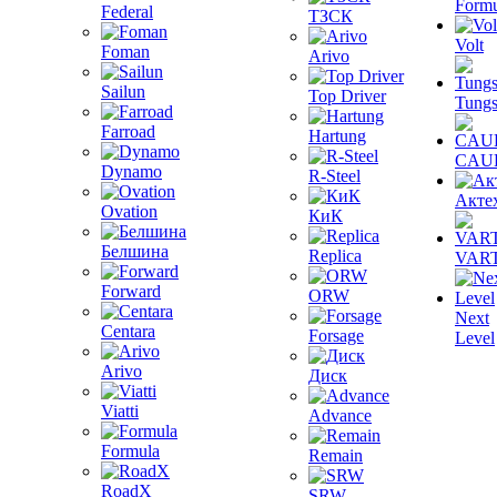
Formu
Federal
ТЗСК
Volt
Foman
Arivo
Sailun
Top Driver
Tungs
Farroad
Hartung
CAU
Dynamo
R-Steel
Акте
Ovation
КиК
Белшина
Replica
VAR
Forward
ORW
Next
Centara
Forsage
Level
Arivo
Диск
Viatti
Advance
Formula
Remain
RoadX
SRW