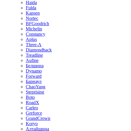
Haida
Fulda
Kapsen
Nortec
BFGoodrich
Michelin
Constancy
Aplus
Three-A
Diamondback
Treadline
Aufine
Белшина
Dynamo
Forward
Барнаул
ChaoYang
Steprising
Boto
RoadX
Carleo
Greforce
GrandCrown
Koryo
Алтайшина