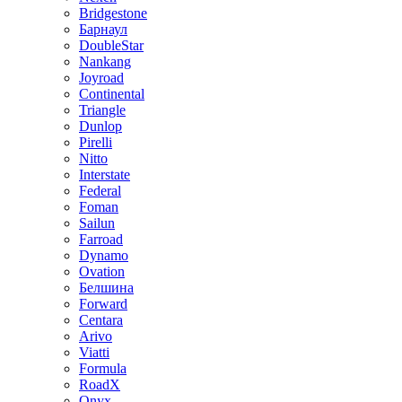
Bridgestone
Барнаул
DoubleStar
Nankang
Joyroad
Continental
Triangle
Dunlop
Pirelli
Nitto
Interstate
Federal
Foman
Sailun
Farroad
Dynamo
Ovation
Белшина
Forward
Centara
Arivo
Viatti
Formula
RoadX
Onyx