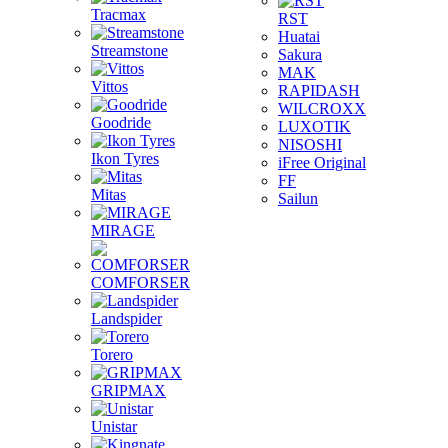
Tracmax
RST
Huatai
Streamstone
Sakura
MAK
Vittos
RAPIDASH
WILCROXX
Goodride
LUXOTIK
NISOSHI
Ikon Tyres
iFree Original
FF
Mitas
Sailun
MIRAGE
COMFORSER
Landspider
Torero
GRIPMAX
Unistar