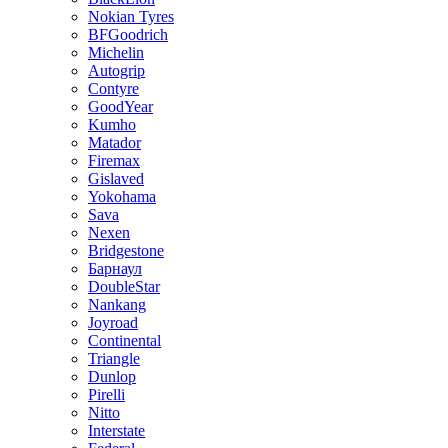
Nokian Tyres
BFGoodrich
Michelin
Autogrip
Contyre
GoodYear
Kumho
Matador
Firemax
Gislaved
Yokohama
Sava
Nexen
Bridgestone
Барнаул
DoubleStar
Nankang
Joyroad
Continental
Triangle
Dunlop
Pirelli
Nitto
Interstate