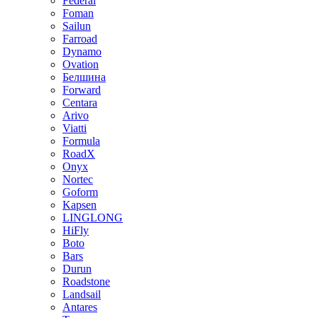
Federal
Foman
Sailun
Farroad
Dynamo
Ovation
Белшина
Forward
Centara
Arivo
Viatti
Formula
RoadX
Onyx
Nortec
Goform
Kapsen
LINGLONG
HiFly
Boto
Bars
Durun
Roadstone
Landsail
Antares