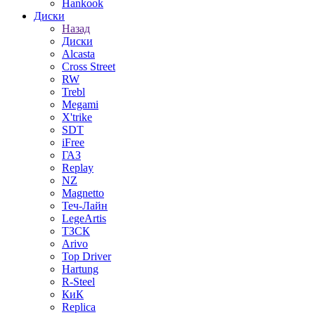
Hankook
Диски
Назад
Диски
Alcasta
Cross Street
RW
Trebl
Megami
X'trike
SDT
iFree
ГАЗ
Replay
NZ
Magnetto
Теч-Лайн
LegeArtis
ТЗСК
Arivo
Top Driver
Hartung
R-Steel
КиК
Replica