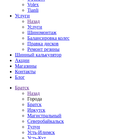
Volex
Tianli
Услуги
Назад
Услуги
Шиномонтаж
Балансировка колес
Правка дисков
Ремонт резины
Шинный калькулятор
Акции
Магазины
Контакты
Блог
Братск
Назад
Города
Братск
Иркутск
Магистральный
Северобайкальск
Тулун
Усть-Илимск
Усть-Кут