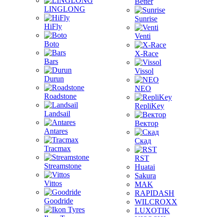
Better
LINGLONG
Sunrise
HiFly
Venti
Boto
X-Race
Bars
Vissol
Durun
NEO
Roadstone
RepliKey
Landsail
Вектор
Antares
Скад
Tracmax
RST
Streamstone
Huatai
Sakura
Vittos
MAK
RAPIDASH
Goodride
WILCROXX
LUXOTIK