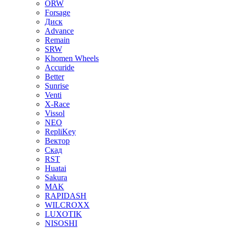
ORW
Forsage
Диск
Advance
Remain
SRW
Khomen Wheels
Accuride
Better
Sunrise
Venti
X-Race
Vissol
NEO
RepliKey
Вектор
Скад
RST
Huatai
Sakura
MAK
RAPIDASH
WILCROXX
LUXOTIK
NISOSHI