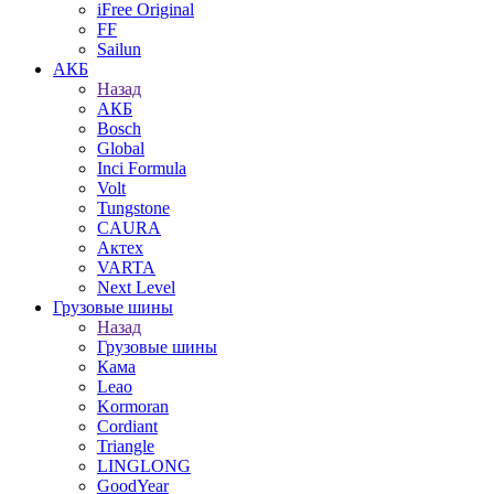
iFree Original
FF
Sailun
АКБ
Назад
АКБ
Bosch
Global
Inci Formula
Volt
Tungstone
CAURA
Актех
VARTA
Next Level
Грузовые шины
Назад
Грузовые шины
Кама
Leao
Kormoran
Cordiant
Triangle
LINGLONG
GoodYear