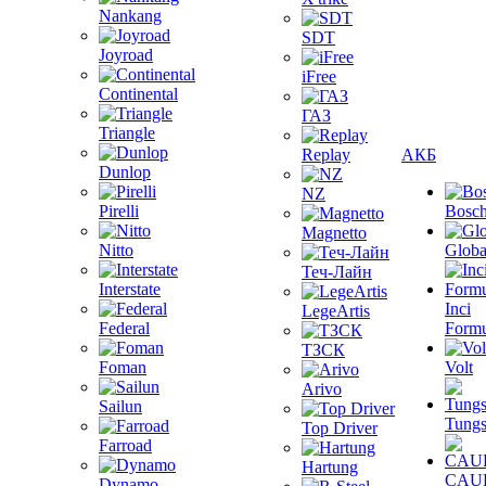
Nankang
SDT
Joyroad
iFree
Continental
ГАЗ
Triangle
Replay
АКБ
Dunlop
NZ
Pirelli
Bosc
Magnetto
Nitto
Globa
Теч-Лайн
Interstate
Inci
LegeArtis
Federal
Formu
ТЗСК
Foman
Volt
Arivo
Sailun
Tungs
Top Driver
Farroad
Hartung
CAU
Dynamo