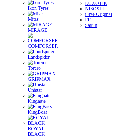
LUXOTIK
Ikon Tyres
NISOSHI
iFree Original
Mitas
FF
Sailun
MIRAGE
COMFORSER
Landspider
Torero
GRIPMAX
Unistar
Kingnate
KingBoss
ROYAL
BLACK