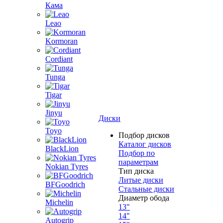
Кама
Leao
Kormoran
Cordiant
Tunga
Tigar
Jinyu
Диски
Toyo
Подбор дисков
Каталог дисков
BlackLion
Подбор по
параметрам
Nokian Tyres
Тип диска
Литые диски
BFGoodrich
Стальные диски
Диаметр обода
Michelin
13"
14"
Autogrip