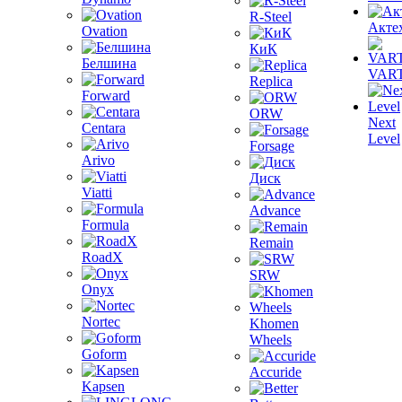
R-Steel
Акте
Ovation
КиК
Белшина
VAR
Replica
Forward
ORW
Next
Centara
Level
Forsage
Arivo
Диск
Viatti
Advance
Formula
Remain
RoadX
SRW
Onyx
Nortec
Khomen
Wheels
Goform
Accuride
Kapsen