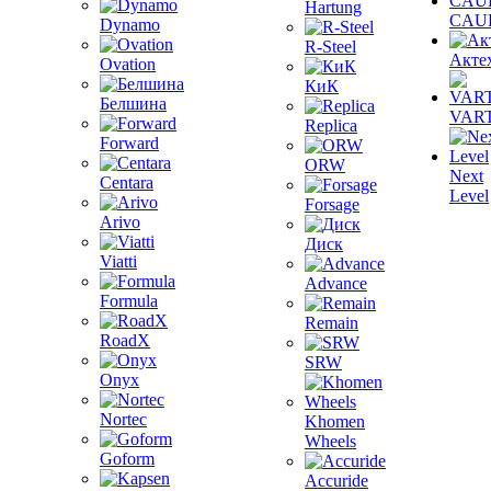
Hartung
CAU
Dynamo
R-Steel
Акте
Ovation
КиК
Белшина
VAR
Replica
Forward
ORW
Next
Centara
Level
Forsage
Arivo
Диск
Viatti
Advance
Formula
Remain
RoadX
SRW
Onyx
Nortec
Khomen
Wheels
Goform
Accuride