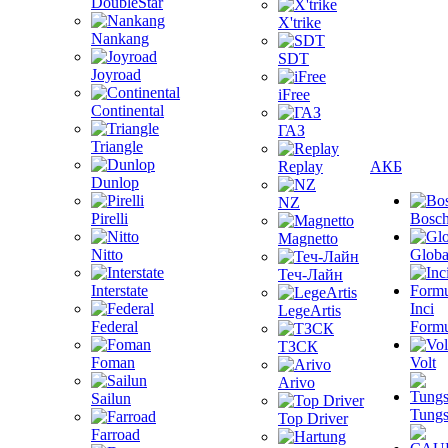
DoubleStar
X'trike
Nankang
SDT
Joyroad
iFree
Continental
ГАЗ
Triangle
Replay
АКБ
Dunlop
NZ
Pirelli
Bosc
Magnetto
Nitto
Globa
Теч-Лайн
Interstate
Inci
LegeArtis
Federal
Formu
ТЗСК
Foman
Volt
Arivo
Sailun
Tungs
Top Driver
Farroad