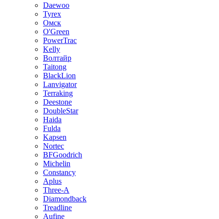
Daewoo
Tyrex
Омск
O'Green
PowerTrac
Kelly
Волтайр
Taitong
BlackLion
Lanvigator
Terraking
Deestone
DoubleStar
Haida
Fulda
Kapsen
Nortec
BFGoodrich
Michelin
Constancy
Aplus
Three-A
Diamondback
Treadline
Aufine