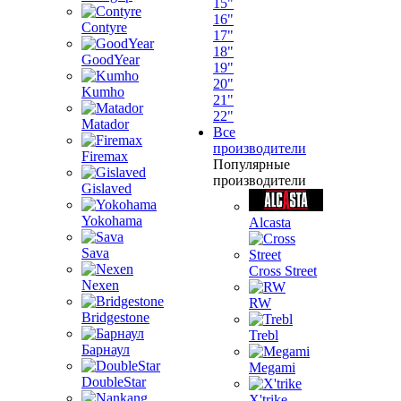
15"
16"
Contyre
17"
18"
GoodYear
19"
20"
Kumho
21"
22"
Matador
Все
производители
Firemax
Популярные
производители
Gislaved
Yokohama
Alcasta
Sava
Cross Street
Nexen
RW
Bridgestone
Trebl
Барнаул
Megami
DoubleStar
X'trike