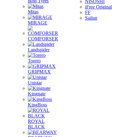
Ikon Tyres
NISOSHI
iFree Original
Mitas
FF
Sailun
MIRAGE
COMFORSER
Landspider
Torero
GRIPMAX
Unistar
Kingnate
KingBoss
ROYAL
BLACK