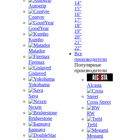
14"
Autogrip
15"
16"
Contyre
17"
18"
GoodYear
19"
20"
Kumho
21"
22"
Matador
Все
производители
Firemax
Популярные
производители
Gislaved
Yokohama
Alcasta
Sava
Cross Street
Nexen
RW
Bridgestone
Trebl
Барнаул
Megami