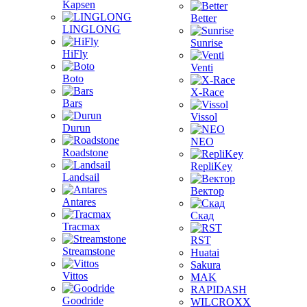
Kapsen
Better
LINGLONG
Sunrise
HiFly
Venti
Boto
X-Race
Bars
Vissol
Durun
NEO
Roadstone
RepliKey
Landsail
Вектор
Antares
Скад
Tracmax
RST
Streamstone
Huatai
Sakura
Vittos
MAK
RAPIDASH
Goodride
WILCROXX