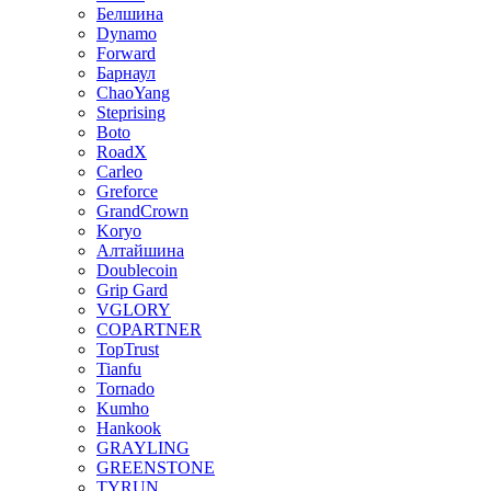
Белшина
Dynamo
Forward
Барнаул
ChaoYang
Steprising
Boto
RoadX
Carleo
Greforce
GrandCrown
Koryo
Алтайшина
Doublecoin
Grip Gard
VGLORY
COPARTNER
TopTrust
Tianfu
Tornado
Kumho
Hankook
GRAYLING
GREENSTONE
TYRUN