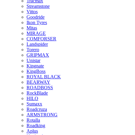
Tracmax
Streamstone
Vittos
Goodride
Ikon Tyres
Mitas
MIRAGE
COMFORSER
Landspider
Torero
GRIPMAX
Unistar
Kingnate
KingBoss
ROYAL BLACK
BEARWAY
ROADBOSS
RockBlade
HILO
Sumaxx
Roadcruza
ARMSTRONG
Rotalla
Roadking
Aplus