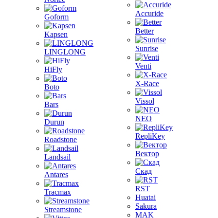
Accuride
Goform
Better
Kapsen
Sunrise
LINGLONG
Venti
HiFly
X-Race
Boto
Vissol
Bars
NEO
Durun
RepliKey
Roadstone
Вектор
Landsail
Скад
Antares
RST
Tracmax
Huatai
Sakura
Streamstone
MAK