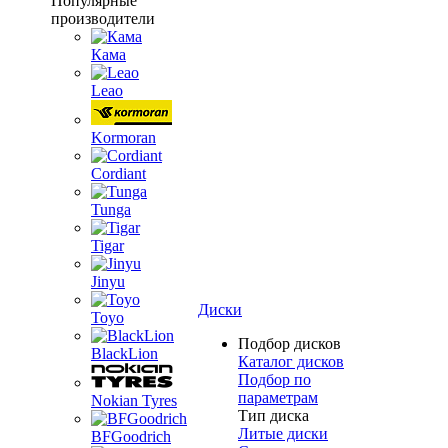
Популярные
производители
Кама
Leao
Kormoran
Cordiant
Tunga
Tigar
Jinyu
Диски
Toyo
Подбор дисков
BlackLion
Каталог дисков
Подбор по
параметрам
Nokian Tyres
Тип диска
Литые диски
BFGoodrich