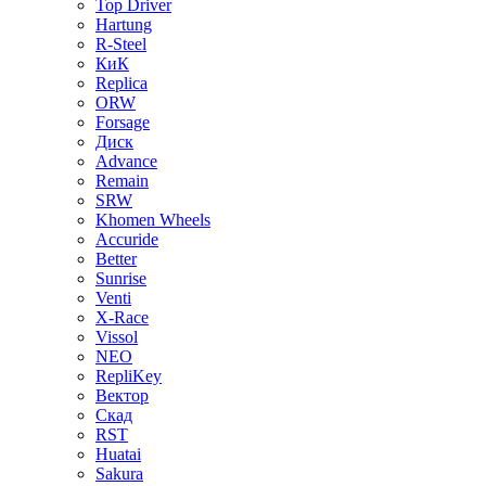
Top Driver
Hartung
R-Steel
КиК
Replica
ORW
Forsage
Диск
Advance
Remain
SRW
Khomen Wheels
Accuride
Better
Sunrise
Venti
X-Race
Vissol
NEO
RepliKey
Вектор
Скад
RST
Huatai
Sakura