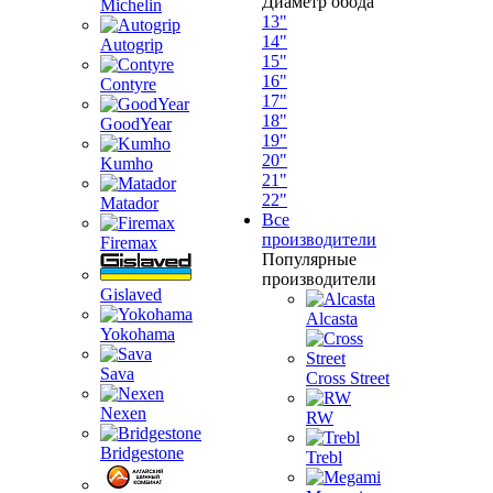
Диаметр обода
Michelin
13"
14"
Autogrip
15"
16"
Contyre
17"
18"
GoodYear
19"
20"
Kumho
21"
22"
Matador
Все
производители
Firemax
Популярные
производители
Gislaved
Alcasta
Yokohama
Sava
Cross Street
Nexen
RW
Bridgestone
Trebl