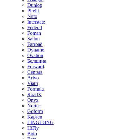
Dunlop
Pirelli
Nitto
Interstate
Federal
Foman
Sailun
Farroad
Dynamo
Ovation
Белшина
Forward
Centara
Arivo
Viatti
Formula
RoadX
Onyx
Nortec
Goform
Kapsen
LINGLONG
HiFly
Boto