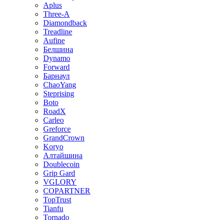
Aplus
Three-A
Diamondback
Treadline
Aufine
Белшина
Dynamo
Forward
Барнаул
ChaoYang
Steprising
Boto
RoadX
Carleo
Greforce
GrandCrown
Koryo
Алтайшина
Doublecoin
Grip Gard
VGLORY
COPARTNER
TopTrust
Tianfu
Tornado