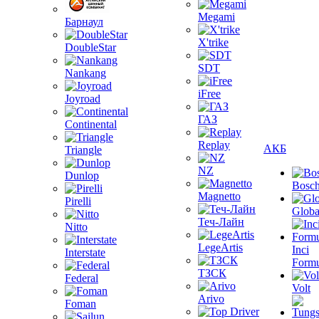
Megami
Барнаул
X'trike
DoubleStar
SDT
Nankang
iFree
Joyroad
ГАЗ
Continental
Replay
АКБ
Triangle
NZ
Dunlop
Bosc
Magnetto
Pirelli
Globa
Теч-Лайн
Nitto
LegeArtis
Inci
Interstate
Formu
ТЗСК
Federal
Volt
Arivo
Foman