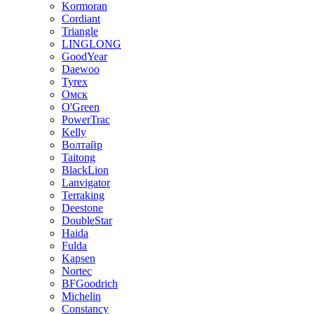
Kormoran
Cordiant
Triangle
LINGLONG
GoodYear
Daewoo
Tyrex
Омск
O'Green
PowerTrac
Kelly
Волтайр
Taitong
BlackLion
Lanvigator
Terraking
Deestone
DoubleStar
Haida
Fulda
Kapsen
Nortec
BFGoodrich
Michelin
Constancy