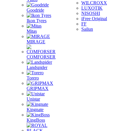
WILCROXX
LUXOTIK
Goodride
NISOSHI
iFree Original
Ikon Tyres
FF
Sailun
Mitas
MIRAGE
COMFORSER
Landspider
Torero
GRIPMAX
Unistar
Kingnate
KingBoss