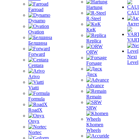
Hartung
Farroad
CAU
R-Steel
Dynamo
Акте
КиК
Ovation
VAR
Replica
Белшина
ORW
Forward
Next
Level
Forsage
Centara
Диск
Arivo
Advance
Viatti
Remain
Formula
SRW
RoadX
Onyx
Khomen
Wheels
Nortec