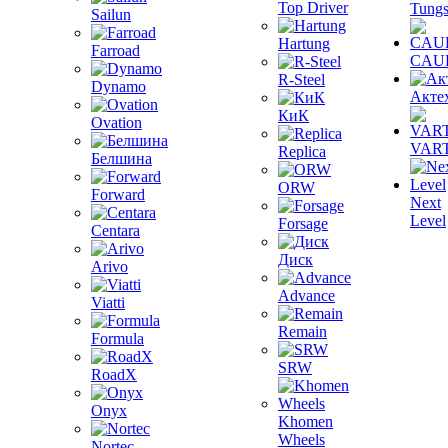
Top Driver
Tungs
Sailun
Hartung
Farroad
CAU
R-Steel
Dynamo
Акте
КиК
Ovation
VAR
Replica
Белшина
ORW
Forward
Next
Level
Forsage
Centara
Диск
Arivo
Advance
Viatti
Remain
Formula
SRW
RoadX
Onyx
Khomen
Wheels
Nortec