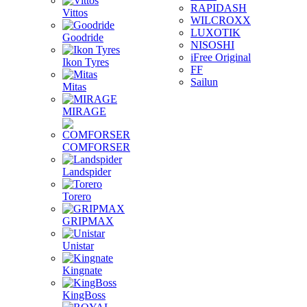
RAPIDASH
Vittos
WILCROXX
LUXOTIK
Goodride
NISOSHI
iFree Original
Ikon Tyres
FF
Sailun
Mitas
MIRAGE
COMFORSER
Landspider
Torero
GRIPMAX
Unistar
Kingnate
KingBoss