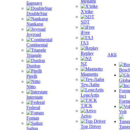
Megami
Барнаул
X'trike
DoubleStar
SDT
Nankang
iFree
Joyroad
ГАЗ
Continental
Replay
АКБ
Triangle
NZ
Dunlop
Bosc
Magnetto
Pirelli
Globa
Теч-Лайн
Nitto
LegeArtis
Inci
Interstate
Formu
ТЗСК
Federal
Volt
Arivo
Foman
Top Driver
Tungs
Sailun