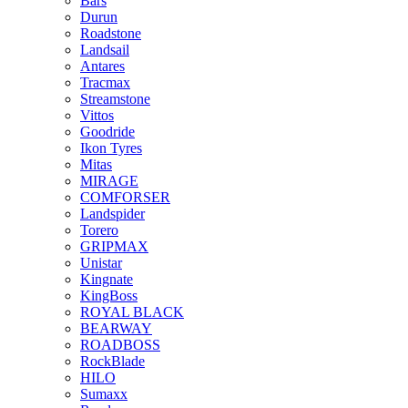
Bars
Durun
Roadstone
Landsail
Antares
Tracmax
Streamstone
Vittos
Goodride
Ikon Tyres
Mitas
MIRAGE
COMFORSER
Landspider
Torero
GRIPMAX
Unistar
Kingnate
KingBoss
ROYAL BLACK
BEARWAY
ROADBOSS
RockBlade
HILO
Sumaxx