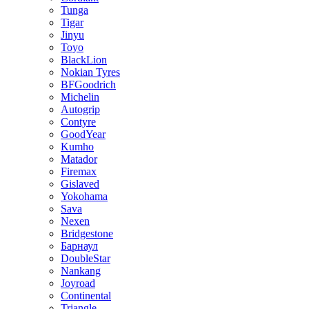
Tunga
Tigar
Jinyu
Toyo
BlackLion
Nokian Tyres
BFGoodrich
Michelin
Autogrip
Contyre
GoodYear
Kumho
Matador
Firemax
Gislaved
Yokohama
Sava
Nexen
Bridgestone
Барнаул
DoubleStar
Nankang
Joyroad
Continental
Triangle