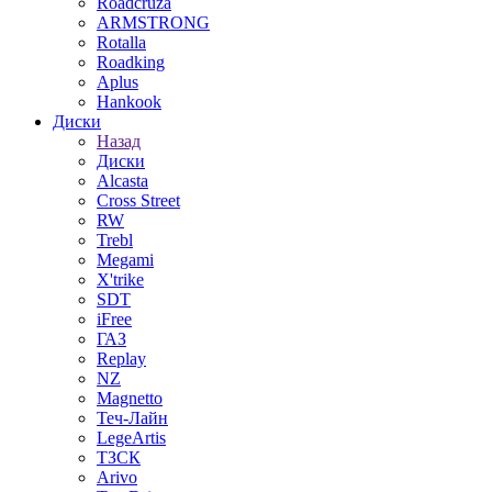
Roadcruza
ARMSTRONG
Rotalla
Roadking
Aplus
Hankook
Диски
Назад
Диски
Alcasta
Cross Street
RW
Trebl
Megami
X'trike
SDT
iFree
ГАЗ
Replay
NZ
Magnetto
Теч-Лайн
LegeArtis
ТЗСК
Arivo