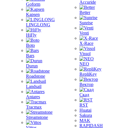
Accuride
Goform
Better
Kapsen
Sunrise
LINGLONG
Venti
HiFly
X-Race
Boto
Vissol
Bars
NEO
Durun
RepliKey
Roadstone
Вектор
Landsail
Скад
Antares
RST
Tracmax
Huatai
Sakura
Streamstone
MAK
RAPIDASH
Vittos