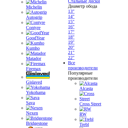
Стальные диски
Диаметр обода
Michelin
13"
14"
Autogrip
15"
16"
Contyre
17"
18"
GoodYear
19"
20"
Kumho
21"
22"
Matador
Все
производители
Firemax
Популярные
производители
Gislaved
Alcasta
Yokohama
Sava
Cross Street
Nexen
RW
Bridgestone
Trebl