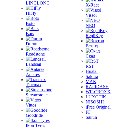
LINGLONG
X-Race
HiFly
Vissol
Boto
NEO
Bars
RepliKey
Durun
Вектор
Roadstone
Скад
Landsail
RST
Huatai
Antares
Sakura
MAK
Tracmax
RAPIDASH
WILCROXX
Streamstone
LUXOTIK
NISOSHI
Vittos
iFree Original
FF
Goodride
Sailun
Ikon Tyres