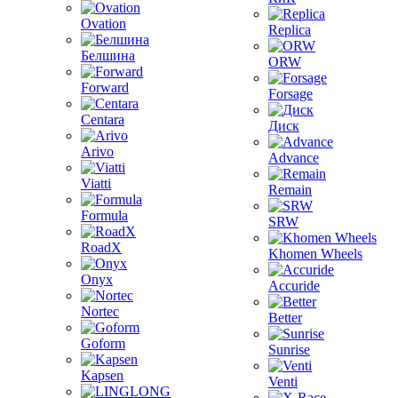
Ovation
Replica
Белшина
ORW
Forward
Forsage
Centara
Диск
Arivo
Advance
Viatti
Remain
Formula
SRW
RoadX
Khomen Wheels
Onyx
Accuride
Nortec
Better
Goform
Sunrise
Kapsen
Venti