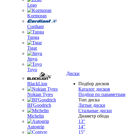
Leao
Kormoran
Cordiant
Tunga
Tigar
Jinyu
Toyo
Диски
BlackLion
Подбор дисков
Каталог дисков
Nokian Tyres
Подбор по параметрам
Тип диска
BFGoodrich
Литые диски
Стальные диски
Michelin
Диаметр обода
13"
Autogrip
14"
15"