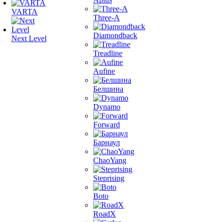
VARTA
Three-A
Diamondback
Next Level
Treadline
Aufine
Белшина
Dynamo
Forward
Барнаул
ChaoYang
Steprising
Boto
RoadX