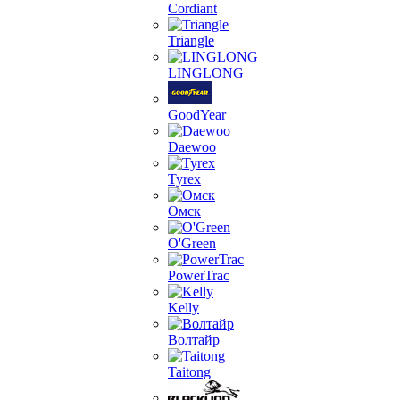
Cordiant
Triangle
LINGLONG
GoodYear
Daewoo
Tyrex
Омск
O'Green
PowerTrac
Kelly
Волтайр
Taitong