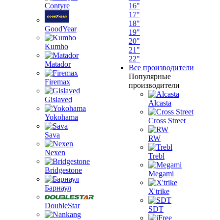
Contyre
16"
17"
18"
GoodYear
19"
20"
Kumho
21"
22"
Matador
Все производители
Популярные
Firemax
производители
Gislaved
Alcasta
Yokohama
Cross Street
Sava
RW
Nexen
Trebl
Bridgestone
Megami
Барнаул
X'trike
DoubleStar
SDT