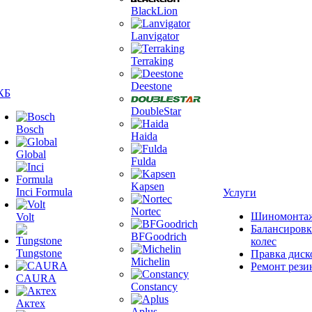
BlackLion
Lanvigator
Terraking
Deestone
КБ
DoubleStar
Bosch
Haida
Global
Fulda
Kapsen
Inci Formula
Услуги
Nortec
Шиномонта
Volt
Балансировк
BFGoodrich
колес
Tungstone
Правка диск
Michelin
Ремонт рези
CAURA
Constancy
Актех
Aplus