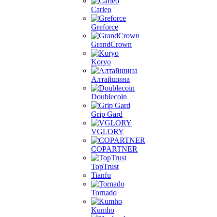
Carleo
Greforce
GrandCrown
Koryo
Алтайшина
Doublecoin
Grip Gard
VGLORY
COPARTNER
TopTrust
Tianfu
Tornado
Kumho