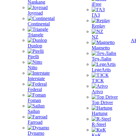
Nankang
iFree
Joyroad
ГАЗ
Continental
Replay
Triangle
NZ
А
Dunlop
Magnetto
Pirelli
Теч-Лайн
Nitto
LegeArtis
Interstate
ТЗСК
Federal
Arivo
Foman
Top Driver
Sailun
Hartung
Farroad
R-Steel
Dynamo
КиК