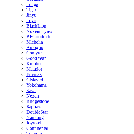
Tunga
Tigar
Jinyu
Toyo
BlackLion
Nokian Tyres
BFGoodrich
Michelin
Autogrip
Contyre
GoodYear
Kumho
Matador
Firemax
Gislaved
Yokohama
Sava
Nexen
Bridgestone
Барнаул
DoubleStar
Nankang
Joyroad
Continental
Triangle