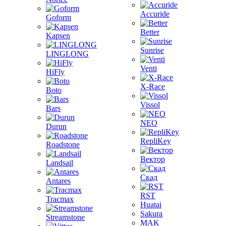
Accuride
Goform
Better
Kapsen
Sunrise
LINGLONG
Venti
HiFly
X-Race
Boto
Vissol
Bars
NEO
Durun
RepliKey
Roadstone
Вектор
Landsail
Скад
Antares
RST
Tracmax
Huatai
Sakura
Streamstone
MAK