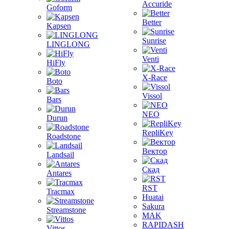
Accuride
Goform
Better
Kapsen
Sunrise
LINGLONG
Venti
HiFly
X-Race
Boto
Vissol
Bars
NEO
Durun
RepliKey
Roadstone
Вектор
Landsail
Скад
Antares
RST
Tracmax
Huatai
Sakura
Streamstone
MAK
RAPIDASH
Vittos