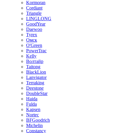
Kormoran
Cordiant
Triangle
LINGLONG
GoodYear
Daewoo
Tyrex
Омск
O'Green
PowerTrac
Kelly
Волтайр
Taitong
BlackLion
Lanvigator
Terraking
Deestone
DoubleStar
Haida
Fulda
Kapsen
Nortec
BFGoodrich
Michelin
Constancy