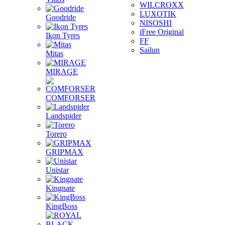
WILCROXX
LUXOTIK
Goodride
NISOSHI
iFree Original
Ikon Tyres
FF
Sailun
Mitas
MIRAGE
COMFORSER
Landspider
Torero
GRIPMAX
Unistar
Kingnate
KingBoss