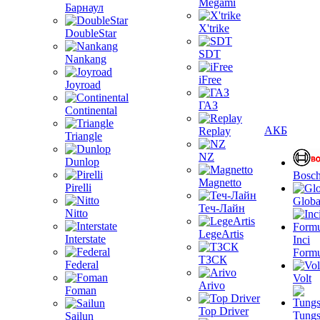
Megami
Барнаул
X'trike
DoubleStar
SDT
Nankang
iFree
Joyroad
ГАЗ
Continental
АКБ
Replay
Triangle
NZ
Dunlop
Bosc
Magnetto
Pirelli
Globa
Теч-Лайн
Nitto
LegeArtis
Interstate
Inci
Formu
ТЗСК
Federal
Volt
Arivo
Foman
Top Driver
Tungs
Sailun