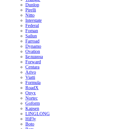
Dunlop
Pirelli
Nitto
Interstate
Federal
Foman
Sailun
Farroad
Dynamo
Ovation
Белшина
Forward
Centara
Arivo
Viatti
Formula
RoadX
Onyx
Nortec
Goform
Kapsen
LINGLONG
HiFly
Boto