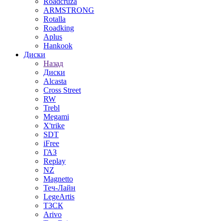
Roadcruza
ARMSTRONG
Rotalla
Roadking
Aplus
Hankook
Диски
Назад
Диски
Alcasta
Cross Street
RW
Trebl
Megami
X'trike
SDT
iFree
ГАЗ
Replay
NZ
Magnetto
Теч-Лайн
LegeArtis
ТЗСК
Arivo