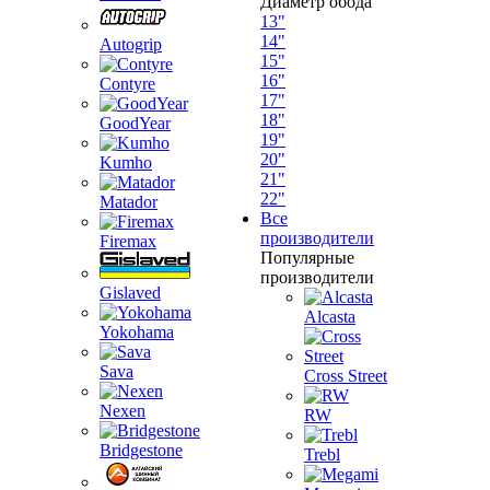
Диаметр обода
13"
14"
Autogrip
15"
16"
Contyre
17"
18"
GoodYear
19"
20"
Kumho
21"
22"
Matador
Все
производители
Firemax
Популярные
производители
Gislaved
Alcasta
Yokohama
Sava
Cross Street
Nexen
RW
Bridgestone
Trebl