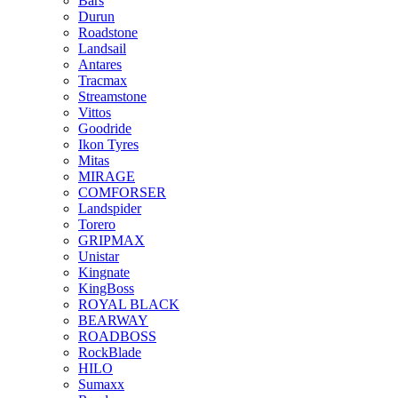
Bars
Durun
Roadstone
Landsail
Antares
Tracmax
Streamstone
Vittos
Goodride
Ikon Tyres
Mitas
MIRAGE
COMFORSER
Landspider
Torero
GRIPMAX
Unistar
Kingnate
KingBoss
ROYAL BLACK
BEARWAY
ROADBOSS
RockBlade
HILO
Sumaxx