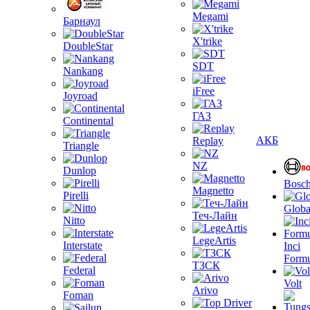
Megami
Барнаул
X'trike
DoubleStar
SDT
Nankang
iFree
Joyroad
ГАЗ
Continental
АКБ
Replay
Triangle
NZ
Dunlop
Bosc
Magnetto
Pirelli
Globa
Теч-Лайн
Nitto
LegeArtis
Interstate
Inci
Formu
ТЗСК
Federal
Volt
Arivo
Foman