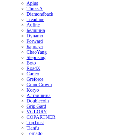
Aplus
Three-A
Diamondback
Treadline
Aufine
Белшина
Dynamo
Forward
Барнаул
ChaoYang
Steprising
Boto
RoadX
Carleo
Greforce
GrandCrown
Koryo
Алтайшина
Doublecoin
Grip Gard
VGLORY
COPARTNER
TopTrust
Tianfu
Tornado