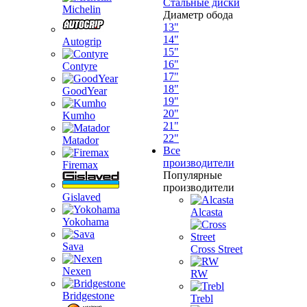
Стальные диски
Michelin
Диаметр обода
13"
14"
Autogrip
15"
16"
Contyre
17"
18"
GoodYear
19"
20"
Kumho
21"
22"
Matador
Все
производители
Firemax
Популярные
производители
Gislaved
Alcasta
Yokohama
Sava
Cross Street
Nexen
RW
Bridgestone
Trebl