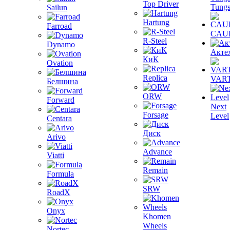
Top Driver
Tungs
Sailun
Hartung
Farroad
CAU
R-Steel
Dynamo
Акте
КиК
Ovation
Replica
VAR
Белшина
ORW
Forward
Next
Forsage
Level
Centara
Диск
Arivo
Advance
Viatti
Remain
Formula
SRW
RoadX
Onyx
Khomen
Wheels
Nortec