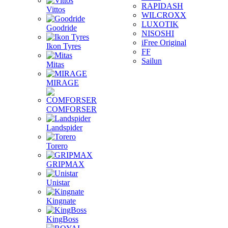
RAPIDASH
Vittos
WILCROXX
LUXOTIK
Goodride
NISOSHI
iFree Original
Ikon Tyres
FF
Sailun
Mitas
MIRAGE
COMFORSER
Landspider
Torero
GRIPMAX
Unistar
Kingnate
KingBoss