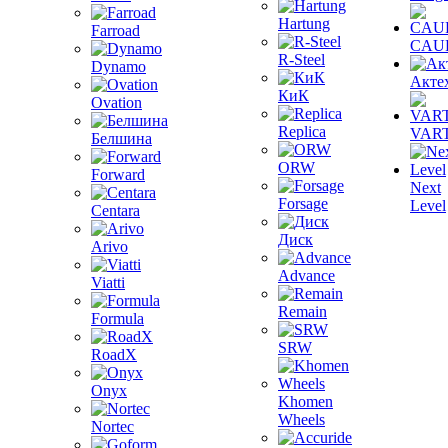
Hartung
Farroad
CAU
R-Steel
Dynamo
Акте
КиК
Ovation
Replica
VAR
Белшина
ORW
Forward
Next
Forsage
Level
Centara
Диск
Arivo
Advance
Viatti
Remain
Formula
SRW
RoadX
Onyx
Khomen
Wheels
Nortec