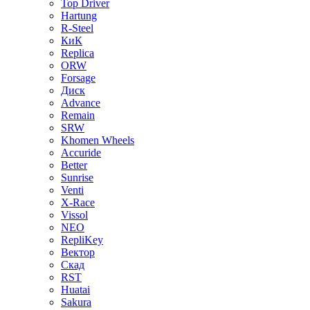
Top Driver
Hartung
R-Steel
КиК
Replica
ORW
Forsage
Диск
Advance
Remain
SRW
Khomen Wheels
Accuride
Better
Sunrise
Venti
X-Race
Vissol
NEO
RepliKey
Вектор
Скад
RST
Huatai
Sakura