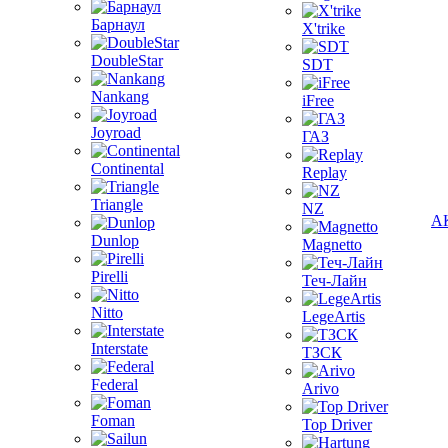
Барнаул
X'trike
DoubleStar
SDT
Nankang
iFree
Joyroad
ГАЗ
Continental
Replay
Triangle
NZ
А
Dunlop
Magnetto
Pirelli
Теч-Лайн
Nitto
LegeArtis
Interstate
ТЗСК
Federal
Arivo
Foman
Top Driver