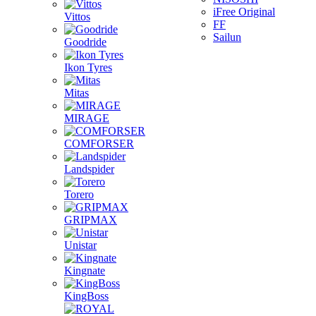
iFree Original
Vittos
FF
Sailun
Goodride
Ikon Tyres
Mitas
MIRAGE
COMFORSER
Landspider
Torero
GRIPMAX
Unistar
Kingnate
KingBoss