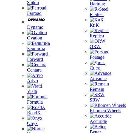
Sailun
Hartung
Farroad
R-Steel
КиК
Dynamo
Replica
Ovation
ORW
Белшина
Forsage
Forward
Диск
Centara
Advance
Arivo
Remain
Viatti
SRW
Formula
Khomen Wheels
RoadX
Accuride
Onyx
Better