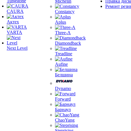
Tungstone
Michelin
Правка диск
Ремонт рези
CAURA
Constancy
Актех
Aplus
VARTA
Three-A
Diamondback
Next Level
Treadline
Aufine
Белшина
Dynamo
Forward
Барнаул
ChaoYang
Steprising