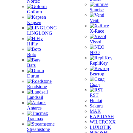
Nortec
Sunrise
Goform
Venti
Kapsen
X-Race
LINGLONG
Vissol
HiFly
NEO
Boto
RepliKey
Bars
Вектор
Durun
Скад
Roadstone
RST
Landsail
Huatai
Sakura
Antares
MAK
RAPIDASH
Tracmax
WILCROXX
LUXOTIK
Streamstone
NISOSHI