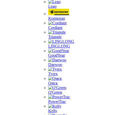
Leao
Kormoran
Cordiant
Triangle
LINGLONG
GoodYear
Daewoo
Tyrex
Омск
O'Green
PowerTrac
Kelly