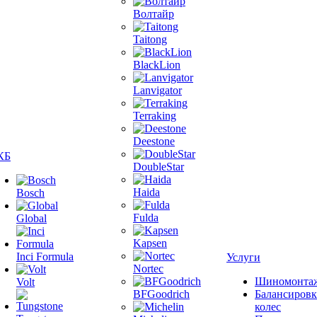
Волтайр
Taitong
BlackLion
Lanvigator
Terraking
Deestone
КБ
DoubleStar
Haida
Bosch
Fulda
Global
Kapsen
Inci Formula
Услуги
Nortec
Шиномонта
Volt
BFGoodrich
Балансировк
колес