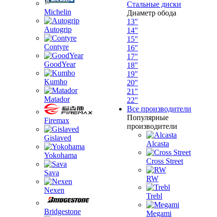
Стальные диски
Michelin
Диаметр обода
13"
Autogrip
14"
15"
Contyre
16"
17"
GoodYear
18"
19"
Kumho
20"
21"
Matador
22"
Все производители
Популярные
Firemax
производители
Gislaved
Alcasta
Yokohama
Cross Street
Sava
RW
Nexen
Trebl
Bridgestone
Megami