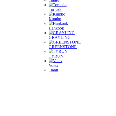
Tianfu
Tornado
Kumho
Hankook
GRAYLING
GREENSTONE
TYRUN
Volex
Tianli