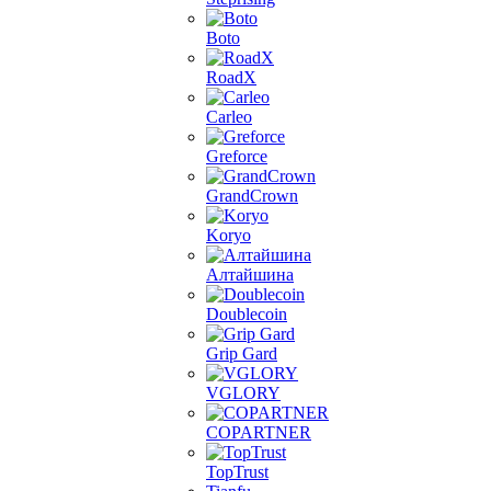
Boto
RoadX
Carleo
Greforce
GrandCrown
Koryo
Алтайшина
Doublecoin
Grip Gard
VGLORY
COPARTNER
TopTrust