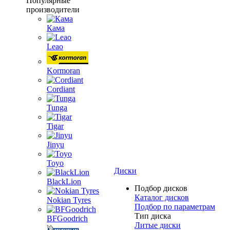
Популярные
производители
Кама
Leao
Kormoran
Cordiant
Tunga
Tigar
Jinyu
Toyo
Диски
BlackLion
Подбор дисков
Каталог дисков
Nokian Tyres
Подбор по параметрам
Тип диска
BFGoodrich
Литые диски