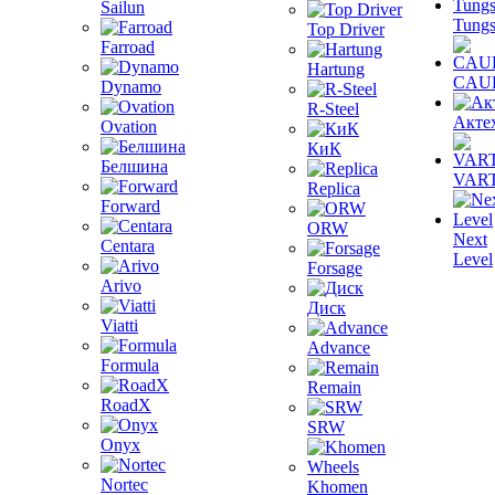
Sailun
Tungs
Top Driver
Farroad
Hartung
CAU
Dynamo
R-Steel
Акте
Ovation
КиК
Белшина
VAR
Replica
Forward
ORW
Next
Centara
Level
Forsage
Arivo
Диск
Viatti
Advance
Formula
Remain
RoadX
SRW
Onyx
Nortec
Khomen