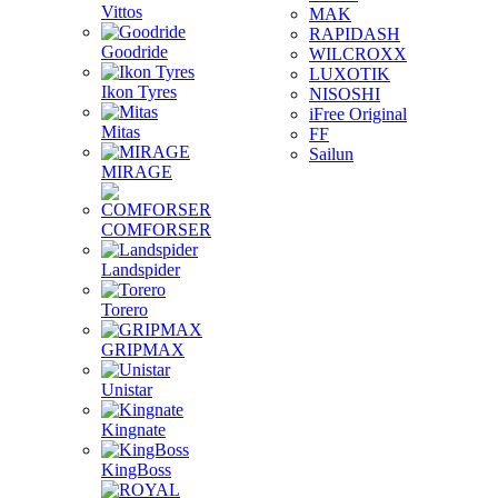
Vittos
MAK
RAPIDASH
Goodride
WILCROXX
LUXOTIK
Ikon Tyres
NISOSHI
iFree Original
Mitas
FF
Sailun
MIRAGE
COMFORSER
Landspider
Torero
GRIPMAX
Unistar
Kingnate
KingBoss