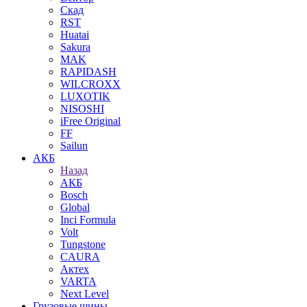
Скад
RST
Huatai
Sakura
MAK
RAPIDASH
WILCROXX
LUXOTIK
NISOSHI
iFree Original
FF
Sailun
АКБ
Назад
АКБ
Bosch
Global
Inci Formula
Volt
Tungstone
CAURA
Актех
VARTA
Next Level
Грузовые шины