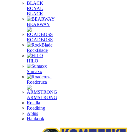
ROYAL
BLACK
BEARWAY
ROADBOSS
RockBlade
HILO
Sumaxx
Roadcruza
ARMSTRONG
Rotalla
Roadking
Aplus
Hankook