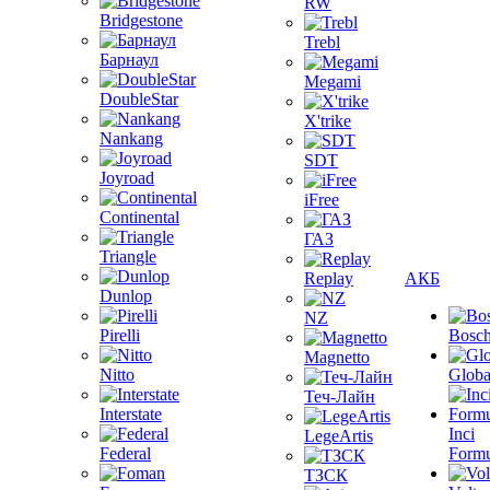
RW
Bridgestone
Trebl
Барнаул
Megami
DoubleStar
X'trike
Nankang
SDT
Joyroad
iFree
Continental
ГАЗ
Triangle
Replay
АКБ
Dunlop
NZ
Pirelli
Bosc
Magnetto
Nitto
Globa
Теч-Лайн
Interstate
Inci
LegeArtis
Federal
Formu
ТЗСК