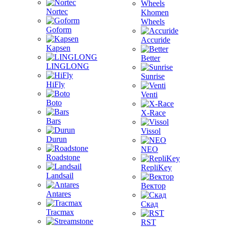
Nortec
Khomen
Wheels
Goform
Accuride
Kapsen
Better
LINGLONG
Sunrise
HiFly
Venti
Boto
X-Race
Bars
Vissol
Durun
NEO
Roadstone
RepliKey
Landsail
Вектор
Antares
Скад
Tracmax
RST