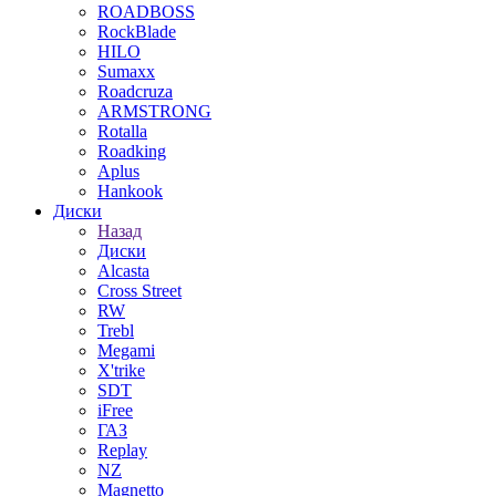
ROADBOSS
RockBlade
HILO
Sumaxx
Roadcruza
ARMSTRONG
Rotalla
Roadking
Aplus
Hankook
Диски
Назад
Диски
Alcasta
Cross Street
RW
Trebl
Megami
X'trike
SDT
iFree
ГАЗ
Replay
NZ
Magnetto