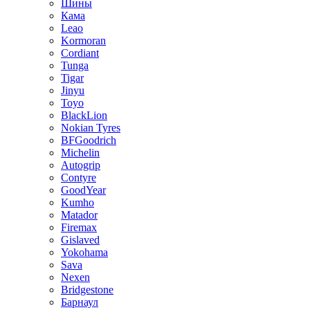
Шины
Кама
Leao
Kormoran
Cordiant
Tunga
Tigar
Jinyu
Toyo
BlackLion
Nokian Tyres
BFGoodrich
Michelin
Autogrip
Contyre
GoodYear
Kumho
Matador
Firemax
Gislaved
Yokohama
Sava
Nexen
Bridgestone
Барнаул