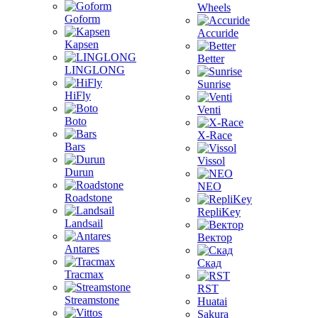
Wheels
Goform
Accuride
Kapsen
Better
LINGLONG
Sunrise
HiFly
Venti
Boto
X-Race
Bars
Vissol
Durun
NEO
Roadstone
RepliKey
Landsail
Вектор
Antares
Скад
Tracmax
RST
Streamstone
Huatai
Sakura