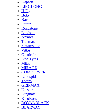
Kapsen
LINGLONG
HiFly
Boto
Bars
Durun
Roadstone
Landsail
Antares
Tracmax
Streamstone
Vittos
Goodride
Ikon Tyres
Mitas
MIRAGE
COMFORSER
Landspider
Torero
GRIPMAX
Unistar
Kingnate
KingBoss
ROYAL BLACK
BEARWAY