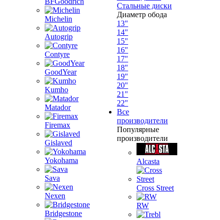
BFGoodrich
Стальные диски
Диаметр обода
Michelin
13"
14"
Autogrip
15"
16"
Contyre
17"
18"
GoodYear
19"
20"
Kumho
21"
22"
Matador
Все
производители
Firemax
Популярные
производители
Gislaved
Yokohama
Alcasta
Sava
Cross Street
Nexen
RW
Bridgestone