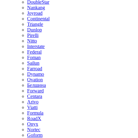
DoubleStar
Nankang
Joyroad
Continental
Triangle
Dunlop
Pirelli
Nitto
Interstate
Federal
Foman
Sailun
Farroad
Dynamo
Ovation
Белшина
Forward
Centara
Arivo
Viatti
Formula
RoadX
Onyx
Nortec
Goform