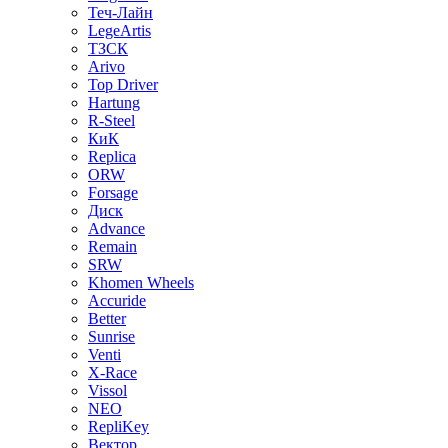
Теч-Лайн
LegeArtis
ТЗСК
Arivo
Top Driver
Hartung
R-Steel
КиК
Replica
ORW
Forsage
Диск
Advance
Remain
SRW
Khomen Wheels
Accuride
Better
Sunrise
Venti
X-Race
Vissol
NEO
RepliKey
Вектор