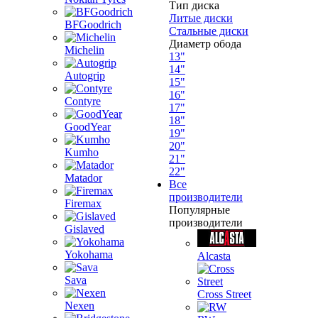
Тип диска
Литые диски
BFGoodrich
Стальные диски
Диаметр обода
Michelin
13"
14"
Autogrip
15"
16"
Contyre
17"
18"
GoodYear
19"
20"
Kumho
21"
22"
Matador
Все
производители
Firemax
Популярные
производители
Gislaved
Yokohama
Alcasta
Sava
Cross Street
Nexen