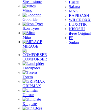
Streamstone
Huatai
Sakura
Vittos
MAK
RAPIDASH
Goodride
WILCROXX
LUXOTIK
Ikon Tyres
NISOSHI
iFree Original
Mitas
FF
Sailun
MIRAGE
COMFORSER
Landspider
Torero
GRIPMAX
Unistar
Kingnate