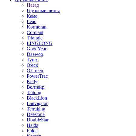
Назад
Грузовые шины
Кама
Leao
Kormoran
Cordiant
Triangle
LINGLONG
GoodYear
Daewoo
Tyrex
Омск
O'Green
PowerTrac
Kelly
Волтайр
Taitong
BlackLion
Lanvigator
Terraking
Deestone
DoubleStar
Haida
Fulda