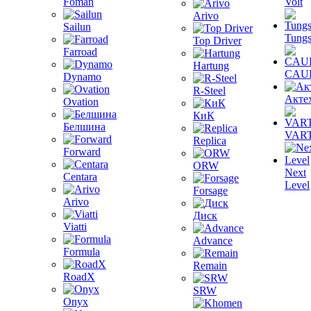
Foman
Volt
Arivo
Sailun
Tungs
Top Driver
Farroad
Hartung
CAU
Dynamo
R-Steel
Акте
Ovation
КиК
Белшина
VAR
Replica
Forward
ORW
Next
Centara
Level
Forsage
Arivo
Диск
Viatti
Advance
Formula
Remain
RoadX
SRW
Onyx