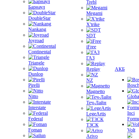
Trebl
Барнаул
Megami
DoubleStar
X'trike
Nankang
SDT
Joyroad
iFree
Continental
ГАЗ
Triangle
Replay
АКБ
Dunlop
NZ
Pirelli
Bosc
Magnetto
Nitto
Globa
Теч-Лайн
Interstate
Inci
LegeArtis
Federal
Formu
ТЗСК
Foman
Volt
Arivo