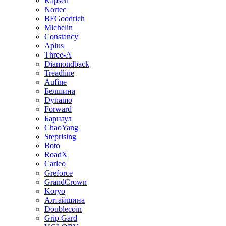
Kapsen
Nortec
BFGoodrich
Michelin
Constancy
Aplus
Three-A
Diamondback
Treadline
Aufine
Белшина
Dynamo
Forward
Барнаул
ChaoYang
Steprising
Boto
RoadX
Carleo
Greforce
GrandCrown
Koryo
Алтайшина
Doublecoin
Grip Gard