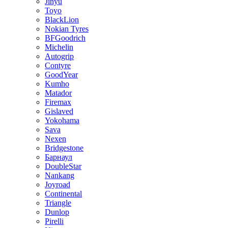
Jinyu
Toyo
BlackLion
Nokian Tyres
BFGoodrich
Michelin
Autogrip
Contyre
GoodYear
Kumho
Matador
Firemax
Gislaved
Yokohama
Sava
Nexen
Bridgestone
Барнаул
DoubleStar
Nankang
Joyroad
Continental
Triangle
Dunlop
Pirelli