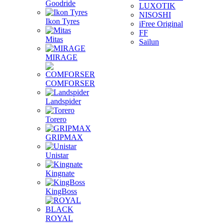
Goodride
LUXOTIK
NISOSHI
Ikon Tyres
iFree Original
FF
Mitas
Sailun
MIRAGE
COMFORSER
Landspider
Torero
GRIPMAX
Unistar
Kingnate
KingBoss
ROYAL