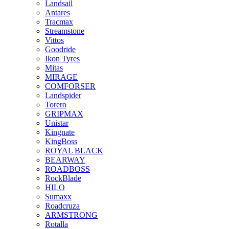
Landsail
Antares
Tracmax
Streamstone
Vittos
Goodride
Ikon Tyres
Mitas
MIRAGE
COMFORSER
Landspider
Torero
GRIPMAX
Unistar
Kingnate
KingBoss
ROYAL BLACK
BEARWAY
ROADBOSS
RockBlade
HILO
Sumaxx
Roadcruza
ARMSTRONG
Rotalla