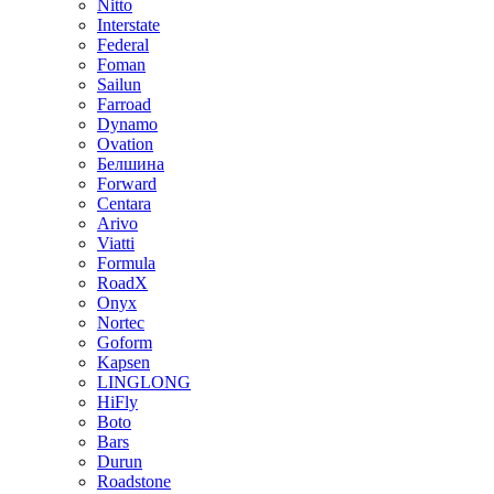
Nitto
Interstate
Federal
Foman
Sailun
Farroad
Dynamo
Ovation
Белшина
Forward
Centara
Arivo
Viatti
Formula
RoadX
Onyx
Nortec
Goform
Kapsen
LINGLONG
HiFly
Boto
Bars
Durun
Roadstone