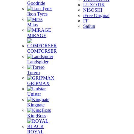
Goodride
LUXOTIK
NISOSHI
Ikon Tyres
iFree Original
FF
Mitas
Sailun
MIRAGE
COMFORSER
Landspider
Torero
GRIPMAX
Unistar
Kingnate
KingBoss
ROYAL