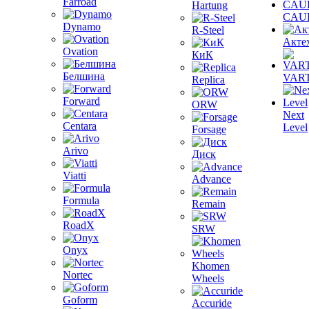
Farroad
Hartung
CAU
Dynamo
R-Steel
Акте
Ovation
КиК
Белшина
VAR
Replica
Forward
ORW
Next
Centara
Level
Forsage
Arivo
Диск
Viatti
Advance
Formula
Remain
RoadX
SRW
Onyx
Khomen
Nortec
Wheels
Goform
Accuride