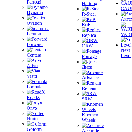
Farroad
Hartung
CAU
Dynamo
R-Steel
Акте
Ovation
КиК
Белшина
VAR
Replica
Forward
ORW
Next
Centara
Level
Forsage
Arivo
Диск
Viatti
Advance
Formula
Remain
RoadX
SRW
Onyx
Khomen
Nortec
Wheels
Goform
Accuride