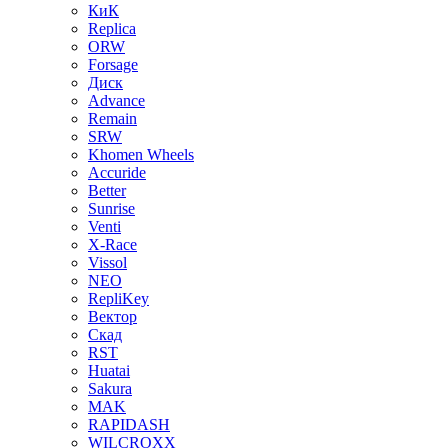
КиК
Replica
ORW
Forsage
Диск
Advance
Remain
SRW
Khomen Wheels
Accuride
Better
Sunrise
Venti
X-Race
Vissol
NEO
RepliKey
Вектор
Скад
RST
Huatai
Sakura
MAK
RAPIDASH
WILCROXX