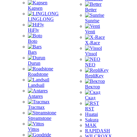
Kapsen
Better
LINGLONG
Sunrise
HiFly
Venti
Boto
X-Race
Bars
Vissol
Durun
NEO
Roadstone
RepliKey
Landsail
Вектор
Antares
Скад
Tracmax
RST
Huatai
Streamstone
Sakura
MAK
Vittos
RAPIDASH
WILCROXX