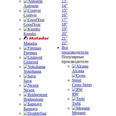
13"
14"
Autogrip
15"
16"
Contyre
17"
18"
GoodYear
19"
20"
Kumho
21"
22"
Matador
Все
производители
Firemax
Популярные
производители
Gislaved
Alcasta
Yokohama
Sava
Cross Street
Nexen
RW
Bridgestone
Trebl
Барнаул
Megami