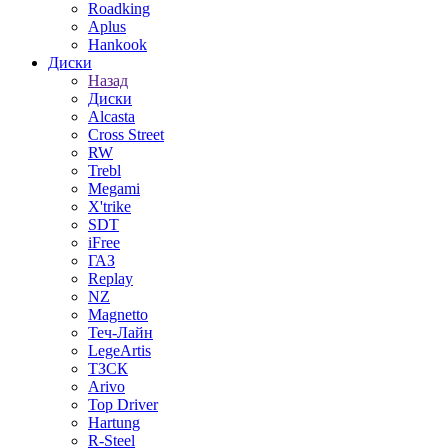
Roadking
Aplus
Hankook
Диски
Назад
Диски
Alcasta
Cross Street
RW
Trebl
Megami
X'trike
SDT
iFree
ГАЗ
Replay
NZ
Magnetto
Теч-Лайн
LegeArtis
ТЗСК
Arivo
Top Driver
Hartung
R-Steel