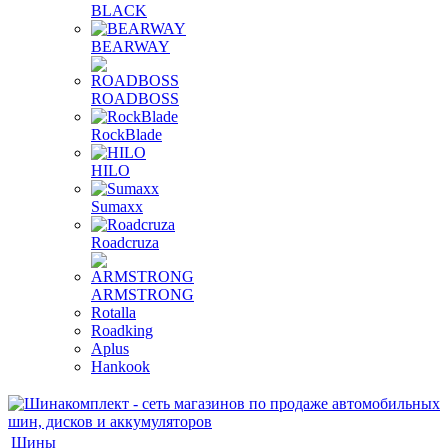
BLACK
BEARWAY
ROADBOSS
RockBlade
HILO
Sumaxx
Roadcruza
ARMSTRONG
Rotalla
Roadking
Aplus
Hankook
Шины