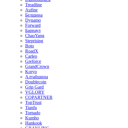
Treadline
Aufine
Белшина
Dynamo
Forward
Барнаул
ChaoYang
Steprising
Boto
RoadX
Carleo
Greforce
GrandCrown
Koryo
Алтайшина
Doublecoin
Grip Gard
VGLORY
COPARTNER
TopTrust
Tianfu
Tornado
Kumho
Hankook