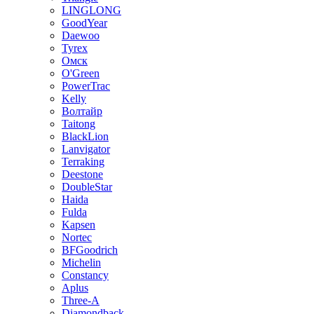
LINGLONG
GoodYear
Daewoo
Tyrex
Омск
O'Green
PowerTrac
Kelly
Волтайр
Taitong
BlackLion
Lanvigator
Terraking
Deestone
DoubleStar
Haida
Fulda
Kapsen
Nortec
BFGoodrich
Michelin
Constancy
Aplus
Three-A
Diamondback