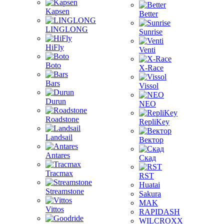
Kapsen
Better
LINGLONG
Sunrise
HiFly
Venti
Boto
X-Race
Bars
Vissol
Durun
NEO
Roadstone
RepliKey
Landsail
Вектор
Antares
Скад
Tracmax
RST
Huatai
Streamstone
Sakura
MAK
Vittos
RAPIDASH
WILCROXX