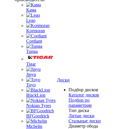
Кама
Leao
Kormoran
Cordiant
Tunga
Tigar
Jinyu
Диски
Toyo
Подбор дисков
Каталог дисков
BlackLion
Подбор по
параметрам
Nokian Tyres
Тип диска
Литые диски
BFGoodrich
Стальные диски
Диаметр обода
Michelin