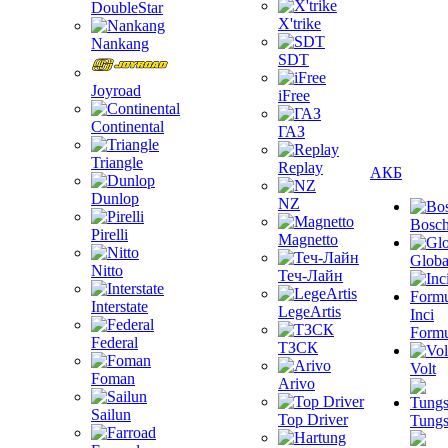
DoubleStar
X'trike
Nankang
SDT
Joyroad
iFree
Continental
ГАЗ
Triangle
Replay
АКБ
Dunlop
NZ
Bosc
Pirelli
Magnetto
Globa
Nitto
Теч-Лайн
Interstate
LegeArtis
Inci
Formu
Federal
ТЗСК
Volt
Foman
Arivo
Sailun
Top Driver
Tungs