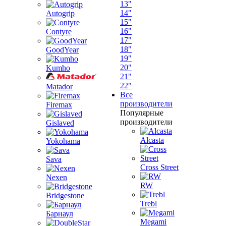
13"
14"
Autogrip
15"
16"
Contyre
17"
18"
GoodYear
19"
20"
Kumho
21"
22"
Matador
Все
производители
Firemax
Популярные
производители
Gislaved
Alcasta
Yokohama
Sava
Cross Street
Nexen
RW
Bridgestone
Trebl
Барнаул
Megami