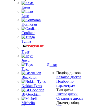
Кама
Leao
Kormoran
Cordiant
Tunga
Tigar
Jinyu
Диски
Toyo
Подбор дисков
Каталог дисков
BlackLion
Подбор по
параметрам
Nokian Tyres
Тип диска
Литые диски
BFGoodrich
Стальные диски
Диаметр обода
Michelin