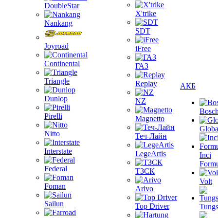
DoubleStar
X'trike
Nankang
SDT
Joyroad
iFree
Continental
ГАЗ
Triangle
Replay
АКБ
Dunlop
NZ
Bosc
Pirelli
Magnetto
Globa
Nitto
Теч-Лайн
Interstate
LegeArtis
Inci
Formu
Federal
ТЗСК
Volt
Foman
Arivo
Sailun
Top Driver
Tungs