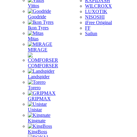
RAPIDASH
Vittos
WILCROXX
LUXOTIK
Goodride
NISOSHI
iFree Original
Ikon Tyres
FF
Sailun
Mitas
MIRAGE
COMFORSER
Landspider
Torero
GRIPMAX
Unistar
Kingnate
KingBoss