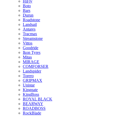
HiFly
Boto
Bars
Durun
Roadstone
Landsail
Antares
Tracmax
Streamstone
Vittos
Goodride
Ikon Tyres
Mitas
MIRAGE
COMFORSER
Landspider
Torero
GRIPMAX
Unistar
Kingnate
KingBoss
ROYAL BLACK
BEARWAY
ROADBOSS
RockBlade