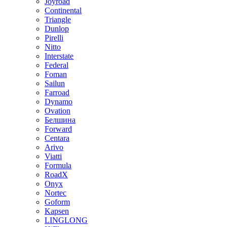
Joyroad
Continental
Triangle
Dunlop
Pirelli
Nitto
Interstate
Federal
Foman
Sailun
Farroad
Dynamo
Ovation
Белшина
Forward
Centara
Arivo
Viatti
Formula
RoadX
Onyx
Nortec
Goform
Kapsen
LINGLONG