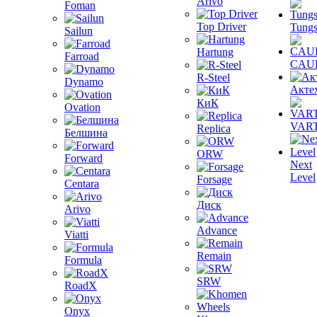
Arivo
Foman
Top Driver
Tungs
Sailun
Hartung
Farroad
CAU
R-Steel
Dynamo
Акте
КиК
Ovation
VAR
Replica
Белшина
ORW
Forward
Next
Level
Forsage
Centara
Диск
Arivo
Advance
Viatti
Remain
Formula
SRW
RoadX
Onyx