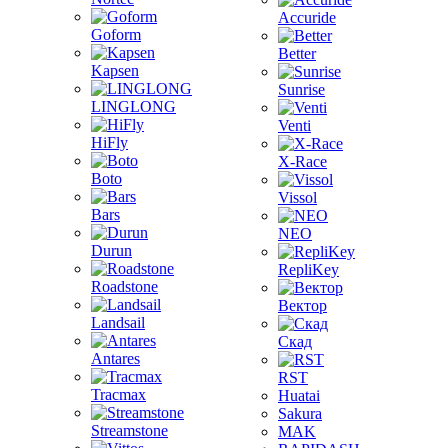
Accuride
Goform
Better
Kapsen
Sunrise
LINGLONG
Venti
HiFly
X-Race
Boto
Vissol
Bars
NEO
Durun
RepliKey
Roadstone
Вектор
Landsail
Скад
Antares
RST
Tracmax
Huatai
Sakura
Streamstone
MAK