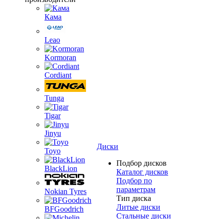
Кама
Leao
Kormoran
Cordiant
Tunga
Tigar
Jinyu
Диски
Toyo
Подбор дисков
BlackLion
Каталог дисков
Подбор по
параметрам
Nokian Tyres
Тип диска
Литые диски
BFGoodrich
Стальные диски