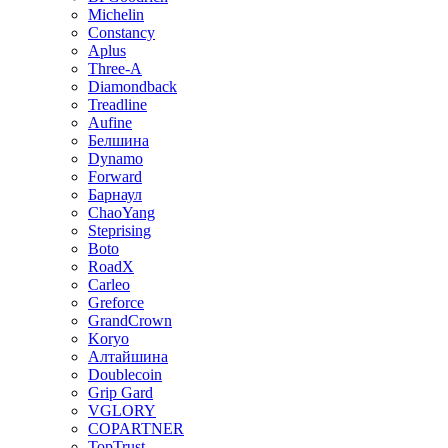
Michelin
Constancy
Aplus
Three-A
Diamondback
Treadline
Aufine
Белшина
Dynamo
Forward
Барнаул
ChaoYang
Steprising
Boto
RoadX
Carleo
Greforce
GrandCrown
Koryo
Алтайшина
Doublecoin
Grip Gard
VGLORY
COPARTNER
TopTrust