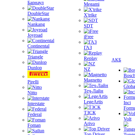
Барнаул
Megami
DoubleStar
X'trike
Nankang
SDT
Joyroad
iFree
Continental
ГАЗ
Triangle
Replay
АКБ
Dunlop
NZ
Bosc
Magnetto
Pirelli
Globa
Теч-Лайн
Nitto
LegeArtis
Inci
Interstate
Formu
ТЗСК
Federal
Volt
Arivo
Foman
Top Driver
Tungs