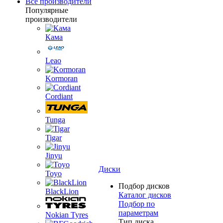
Все производители
Популярные
производители
Кама
Leao
Kormoran
Cordiant
Tunga
Tigar
Jinyu
Диски
Toyo
Подбор дисков
BlackLion
Каталог дисков
Подбор по
параметрам
Nokian Tyres
Тип диска