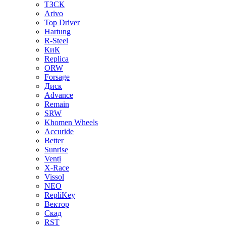
ТЗСК
Arivo
Top Driver
Hartung
R-Steel
КиК
Replica
ORW
Forsage
Диск
Advance
Remain
SRW
Khomen Wheels
Accuride
Better
Sunrise
Venti
X-Race
Vissol
NEO
RepliKey
Вектор
Скад
RST