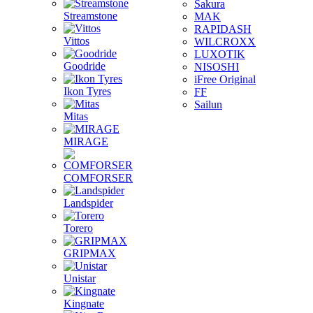
Sakura
Streamstone
MAK
RAPIDASH
Vittos
WILCROXX
LUXOTIK
Goodride
NISOSHI
iFree Original
Ikon Tyres
FF
Sailun
Mitas
MIRAGE
COMFORSER
Landspider
Torero
GRIPMAX
Unistar
Kingnate