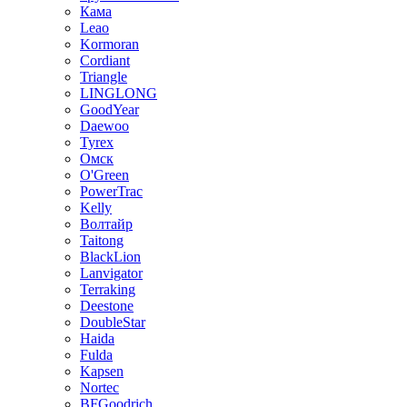
Кама
Leao
Kormoran
Cordiant
Triangle
LINGLONG
GoodYear
Daewoo
Tyrex
Омск
O'Green
PowerTrac
Kelly
Волтайр
Taitong
BlackLion
Lanvigator
Terraking
Deestone
DoubleStar
Haida
Fulda
Kapsen
Nortec
BFGoodrich