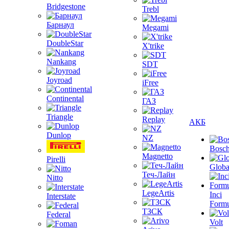
Bridgestone
Trebl
Барнаул
Megami
DoubleStar
X'trike
Nankang
SDT
Joyroad
iFree
Continental
ГАЗ
Triangle
Replay
АКБ
Dunlop
NZ
Bosc
Magnetto
Pirelli
Globa
Теч-Лайн
Nitto
LegeArtis
Inci
Interstate
Formu
ТЗСК
Federal
Volt