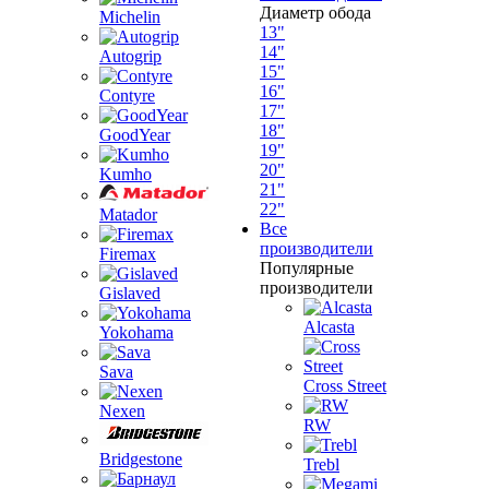
Диаметр обода
Michelin
13"
14"
Autogrip
15"
16"
Contyre
17"
18"
GoodYear
19"
20"
Kumho
21"
22"
Matador
Все
производители
Firemax
Популярные
производители
Gislaved
Alcasta
Yokohama
Sava
Cross Street
Nexen
RW
Bridgestone
Trebl