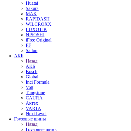
Huatai
Sakura
MAK
RAPIDASH
WILCROXX
LUXOTIK
NISOSHI
iFree Original
FF
Sailun
АКБ
Назад
АКБ
Bosch
Global
Inci Formula
Volt
Tungstone
CAURA
Актех
VARTA
Next Level
Грузовые шины
Назад
Грузовые шины