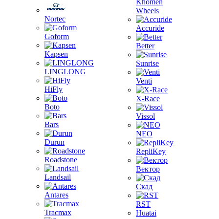
Khomen
Wheels
Nortec
Accuride
Goform
Better
Kapsen
Sunrise
LINGLONG
Venti
HiFly
X-Race
Boto
Vissol
Bars
NEO
Durun
RepliKey
Roadstone
Вектор
Landsail
Скад
Antares
RST
Tracmax
Huatai