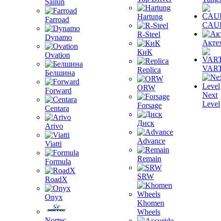
Sailun
Hartung
Farroad
CAU
R-Steel
Dynamo
Акте
КиК
Ovation
VAR
Replica
Белшина
ORW
Forward
Next
Level
Forsage
Centara
Диск
Arivo
Advance
Viatti
Remain
Formula
SRW
RoadX
Onyx
Khomen
Wheels
Nortec