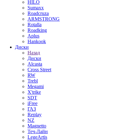
HILO
Sumaxx
Roadcruza
ARMSTRONG
Rotalla
Roadking
Aplus
Hankook
Диски
Назад
Диски
Alcasta
Cross Street
RW
Trebl
Megami
X'trike
SDT
iFree
ГАЗ
Replay
NZ
Magnetto
Теч-Лайн
LegeArtis