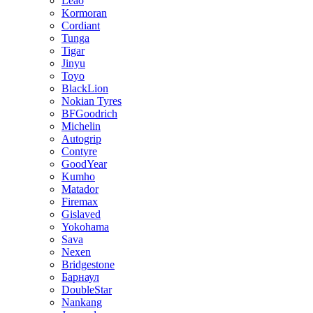
Leao
Kormoran
Cordiant
Tunga
Tigar
Jinyu
Toyo
BlackLion
Nokian Tyres
BFGoodrich
Michelin
Autogrip
Contyre
GoodYear
Kumho
Matador
Firemax
Gislaved
Yokohama
Sava
Nexen
Bridgestone
Барнаул
DoubleStar
Nankang